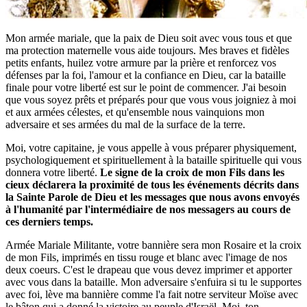
Mon armée mariale, que la paix de Dieu soit avec vous tous et que
ma protection maternelle vous aide toujours. Mes braves et fidèles
petits enfants, huilez votre armure par la prière et renforcez vos
défenses par la foi, l'amour et la confiance en Dieu, car la bataille
finale pour votre liberté est sur le point de commencer. J'ai besoin
que vous soyez prêts et préparés pour que vous vous joigniez à moi
et aux armées célestes, et qu'ensemble nous vainquions mon
adversaire et ses armées du mal de la surface de la terre.
Moi, votre capitaine, je vous appelle à vous préparer physiquement,
psychologiquement et spirituellement à la bataille spirituelle qui vous
donnera votre liberté.
Le signe de la croix de mon Fils dans les
cieux déclarera la proximité de tous les événements décrits dans
la Sainte Parole de Dieu et les messages que nous avons envoyés
à l'humanité par l'intermédiaire de nos messagers au cours de
ces derniers temps.
Armée Mariale Militante, votre bannière sera mon Rosaire et la croix
de mon Fils, imprimés en tissu rouge et blanc avec l'image de nos
deux coeurs. C'est le drapeau que vous devez imprimer et apporter
avec vous dans la bataille. Mon adversaire s'enfuira si tu le supportes
avec foi, lève ma bannière comme l'a fait notre serviteur Moïse avec
le bâton qui a donné la victoire au peuple d'Israël. Moi, ton