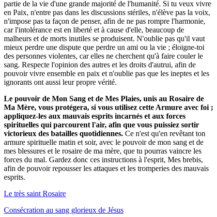
partie de la vie d'une grande majorité de l'humanité. Si tu veux vivre
en Paix, n'entre pas dans les discussions stériles, n'élève pas la voix,
n'impose pas ta façon de penser, afin de ne pas rompre l'harmonie,
car l'intolérance est en liberté et à cause d'elle, beaucoup de
malheurs et de morts inutiles se produisent. N'oublie pas qu'il vaut
mieux perdre une dispute que perdre un ami ou la vie ; éloigne-toi
des personnes violentes, car elles ne cherchent qu'à faire couler le
sang. Respecte l'opinion des autres et les droits d'autrui, afin de
pouvoir vivre ensemble en paix et n'oublie pas que les ineptes et les
ignorants ont aussi leur propre vérité.
Le pouvoir de Mon Sang et de Mes Plaies, unis au Rosaire de
Ma Mère, vous protégera, si vous utilisez cette Armure avec foi ;
appliquez-les aux mauvais esprits incarnés et aux forces
spirituelles qui parcourent l'air, afin que vous puissiez sortir
victorieux des batailles quotidiennes.
Ce n'est qu'en revêtant ton
armure spirituelle matin et soir, avec le pouvoir de mon sang et de
mes blessures et le rosaire de ma mère, que tu pourras vaincre les
forces du mal. Gardez donc ces instructions à l'esprit, Mes brebis,
afin de pouvoir repousser les attaques et les tromperies des mauvais
esprits.
Le très saint Rosaire
Consécration au sang glorieux de Jésus