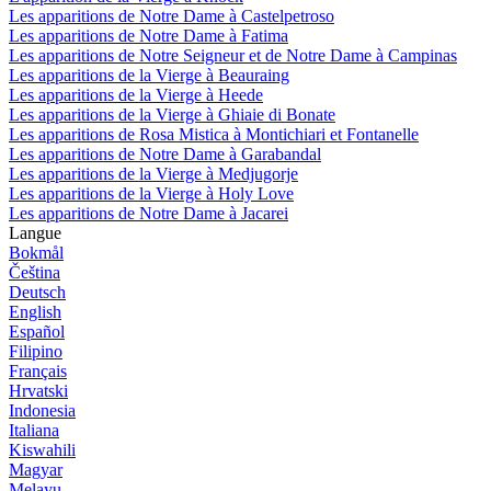
Les apparitions de Notre Dame à Castelpetroso
Les apparitions de Notre Dame à Fatima
Les apparitions de Notre Seigneur et de Notre Dame à Campinas
Les apparitions de la Vierge à Beauraing
Les apparitions de la Vierge à Heede
Les apparitions de la Vierge à Ghiaie di Bonate
Les apparitions de Rosa Mistica à Montichiari et Fontanelle
Les apparitions de Notre Dame à Garabandal
Les apparitions de la Vierge à Medjugorje
Les apparitions de la Vierge à Holy Love
Les apparitions de Notre Dame à Jacarei
Langue
Bokmål
Čeština
Deutsch
English
Español
Filipino
Français
Hrvatski
Indonesia
Italiana
Kiswahili
Magyar
Melayu