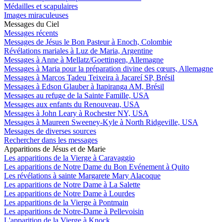
Médailles et scapulaires
Images miraculeuses
Messages du Ciel
Messages récents
Messages de Jésus le Bon Pasteur à Enoch, Colombie
Révélations mariales à Luz de Maria, Argentine
Messages à Anne à Mellatz/Goettingen, Allemagne
Messages à Maria pour la préparation divine des cœurs, Allemagne
Messages à Marcos Tadeu Teixeira à Jacareí SP, Brésil
Messages à Edson Glauber à Itapiranga AM, Brésil
Messages au refuge de la Sainte Famille, USA
Messages aux enfants du Renouveau, USA
Messages à John Leary à Rochester NY, USA
Messages à Maureen Sweeney-Kyle à North Ridgeville, USA
Messages de diverses sources
Rechercher dans les messages
Apparitions de Jésus et de Marie
Les apparitions de la Vierge à Caravaggio
Les apparitions de Notre Dame du Bon Evénement à Quito
Les révélations à sainte Margarete Mary Alacoque
Les apparitions de Notre Dame à La Salette
Les apparitions de Notre Dame à Lourdes
Les apparitions de la Vierge à Pontmain
Les apparitions de Notre-Dame à Pellevoisin
L'apparition de la Vierge à Knock