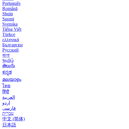
Português
Română
Shqip
Suomi
Svenska
Tiếng Việt
Türkçe
ελληνικά
Български
Русский
বাংলা
বதமிழ்
తెలుగు
ಕನ್ನಡ
മലയാളം
ไทย
हिंदी
العربية
اردو
فارسی
עִברִית
中文 (简体)
日本語