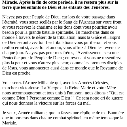
Miracle. Après la fin de cette période, il ne restera plus sur la
terre que les enfants de Dieu et les enfants des Ténèbres.
N'ayez pas peur Peuple de Dieu, car lors de votre passage dans
l'éternité, vous serez scellés par le Sang de l'Agneau sur votre front
et vous recevrez le charisme et les dons dont vous pourriez avoir
besoin pour la grande bataille spirituelle. Tu marcheras dans ce
monde à travers le désert de la tribulation, mais la Grâce et l'Esprit
de Dieu seront avec toi. Les tribulations vous purifieront et vous
renforceront si, avec foi et amour, vous offrez à Dieu les revers de
chaque jour. N'ayez pas peur mes frères, l'Avertissement sera une
Pentecôte pour le Peuple de Dieu ; en revenant vous ne ressentirez
plus la peur et vous n'aurez plus peur, comme les premiers disciples
de Jésus, vous annoncerez aussi dans ce monde que le Royaume de
Dieu est proche.
Vous serez l'Armée Militante qui, avec les Armées Célestes,
marchera victorieuse. La Vierge et la Reine Marie et votre Mère
nous accompagneront et tous unis à l'unisson, nous dirons : "Qui est
comme Dieu ? Personne comme Dieu !" Ce sera notre cri de guerre
qui nous donnera la victoire sur les forces du mal.
Je veux, Armée militante, que tu fasses une réplique de ma Bannière
que tu porteras dans chaque combat spirituel, en même temps que la
Mariale.