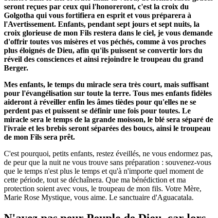
seront reçues par ceux qui l'honoreront, c'est la croix du
Golgotha qui vous fortifiera en esprit et vous préparera à
l'Avertissement. Enfants, pendant sept jours et sept nuits, la
croix glorieuse de mon Fils restera dans le ciel, je vous demande
d'offrir toutes vos misères et vos péchés, comme à vos proches
plus éloignés de Dieu, afin qu'ils puissent se convertir lors du
réveil des consciences et ainsi rejoindre le troupeau du grand
Berger.
Mes enfants, le temps du miracle sera très court, mais suffisant
pour l'évangélisation sur toute la terre. Tous mes enfants fidèles
aideront à réveiller enfin les âmes tièdes pour qu'elles ne se
perdent pas et puissent se définir une fois pour toutes. Le
miracle sera le temps de la grande moisson, le blé sera séparé de
l'ivraie et les brebis seront séparées des boucs, ainsi le troupeau
de mon Fils sera prêt.
C'est pourquoi, petits enfants, restez éveillés, ne vous endormez pas,
de peur que la nuit ne vous trouve sans préparation : souvenez-vous
que le temps n'est plus le temps et qu'à n'importe quel moment de
cette période, tout se déchaînera. Que ma bénédiction et ma
protection soient avec vous, le troupeau de mon fils. Votre Mère,
Marie Rose Mystique, vous aime. Le sanctuaire d'Aguacatala.
N'ayez pas peur Peuple de Dieu, car lors