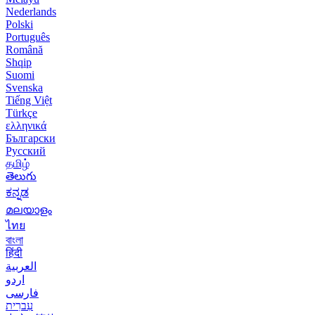
Nederlands
Polski
Português
Română
Shqip
Suomi
Svenska
Tiếng Việt
Türkçe
ελληνικά
Български
Русский
தமிழ்
తెలుగు
ಕನ್ನಡ
മലയാളം
ไทย
বাংলা
हिंदी
العربية
اردو
فارسی
עִברִית