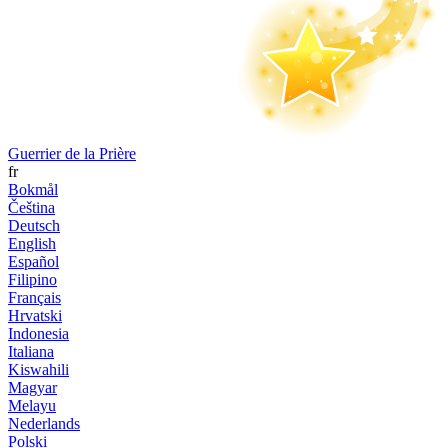
Guerrier de la Prière
fr
Bokmål
Čeština
Deutsch
English
Español
Filipino
Français
Hrvatski
Indonesia
Italiana
Kiswahili
Magyar
Melayu
Nederlands
Polski