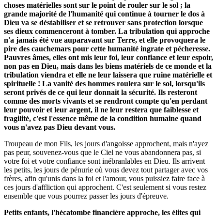
choses matérielles sont sur le point de rouler sur le sol ; la
grande majorité de l'humanité qui continue à tourner le dos à
Dieu va se déstabiliser et se retrouver sans protection lorsque
ses dieux commenceront à tomber. La tribulation qui approche
n'a jamais été vue auparavant sur Terre, et elle provoquera le
pire des cauchemars pour cette humanité ingrate et pécheresse.
Pauvres âmes, elles ont mis leur foi, leur confiance et leur espoir,
non pas en Dieu, mais dans les biens matériels de ce monde et la
tribulation viendra et elle ne leur laissera que ruine matérielle et
spirituelle ! La vanité des hommes roulera sur le sol, lorsqu'ils
seront privés de ce qui leur donnait la sécurité. Ils resteront
comme des morts vivants et se rendront compte qu'en perdant
leur pouvoir et leur argent, il ne leur restera que faiblesse et
fragilité, c'est l'essence même de la condition humaine quand
vous n'avez pas Dieu devant vous.
Troupeau de mon Fils, les jours d'angoisse approchent, mais n'ayez
pas peur, souvenez-vous que le Ciel ne vous abandonnera pas, si
votre foi et votre confiance sont inébranlables en Dieu. Ils arrivent
les petits, les jours de pénurie où vous devez tout partager avec vos
frères, afin qu'unis dans la foi et l'amour, vous puissiez faire face à
ces jours d'affliction qui approchent. C'est seulement si vous restez
ensemble que vous pourrez passer les jours d'épreuve.
Petits enfants, l'hécatombe financière approche, les élites qui