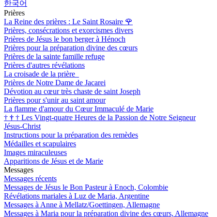
한국어
Prières
La Reine des prières : Le Saint Rosaire
🌹
Prières, consécrations et exorcismes divers
Prières de Jésus le bon berger à Hénoch
Prières pour la préparation divine des cœurs
Prières de la sainte famille refuge
Prières d'autres révélations
La croisade de la prière
Prières de Notre Dame de Jacarei
Dévotion au cœur très chaste de saint Joseph
Prières pour s'unir au saint amour
La flamme d'amour du Cœur Immaculé de Marie
†
†
†
Les Vingt-quatre Heures de la Passion de Notre Seigneur
Jésus-Christ
Instructions pour la préparation des remèdes
Médailles et scapulaires
Images miraculeuses
Apparitions de Jésus et de Marie
Messages
Messages récents
Messages de Jésus le Bon Pasteur à Enoch, Colombie
Révélations mariales à Luz de Maria, Argentine
Messages à Anne à Mellatz/Goettingen, Allemagne
Messages à Maria pour la préparation divine des cœurs, Allemagne