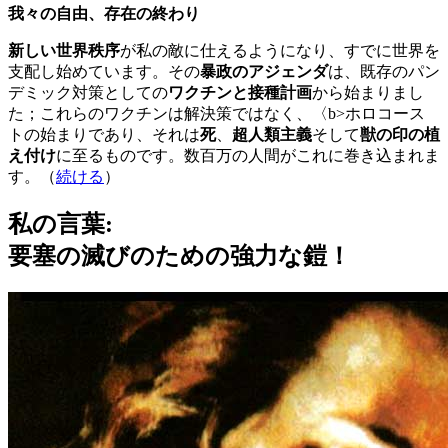
我々の自由、存在の終わり
新しい世界秩序
が私の敵に仕えるようになり、すでに世界を
支配し始めています。その
暴政のアジェンダ
は、既存のパン
デミック対策としての
ワクチンと接種計画
から始まりまし
た；これらのワクチンは解決策ではなく、〈b>ホロコース
トの始まりであり、それは
死
、
超人類主義
そして
獣の印の植
え付け
に至るものです。数百万の人間がこれに巻き込まれま
す。（
続ける
）
私の言葉:
要塞の滅びのための強力な鎧！