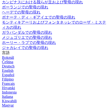
カンピナスにおける我らが主および聖母の現れ
ボーランジでの聖母の現れ
ヘーデでの聖母の現れ
ボナーテ・ディ・ギアイエでの聖母の現れ
モンティキアーリおよびフォンタネッレでのローザ・ミステ
ィカの現れ
ガラバンダルでの聖母の現れ
メジュゴリエでの聖母の現れ
ホーリー・ラブでの聖母の現れ
ジャカレイでの聖母の現れ
言語
Bokmål
Čeština
Deutsch
English
Español
Filipino
Français
Hrvatski
Indonesia
Italiana
Kiswahili
Magyar