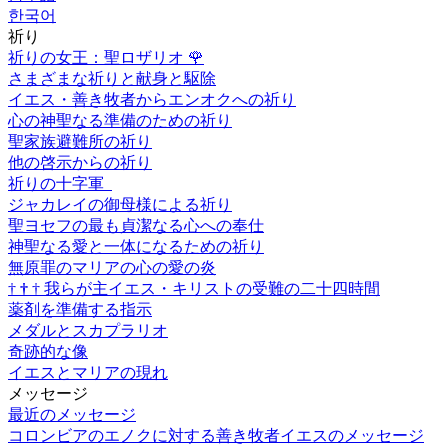
한국어
祈り
祈りの女王：聖ロザリオ
🌹
さまざまな祈りと献身と駆除
イエス・善き牧者からエンオクへの祈り
心の神聖なる準備のための祈り
聖家族避難所の祈り
他の啓示からの祈り
祈りの十字軍
ジャカレイの御母様による祈り
聖ヨセフの最も貞潔なる心への奉仕
神聖なる愛と一体になるための祈り
無原罪のマリアの心の愛の炎
†
†
†
我らが主イエス・キリストの受難の二十四時間
薬剤を準備する指示
メダルとスカプラリオ
奇跡的な像
イエスとマリアの現れ
メッセージ
最近のメッセージ
コロンビアのエノクに対する善き牧者イエスのメッセージ