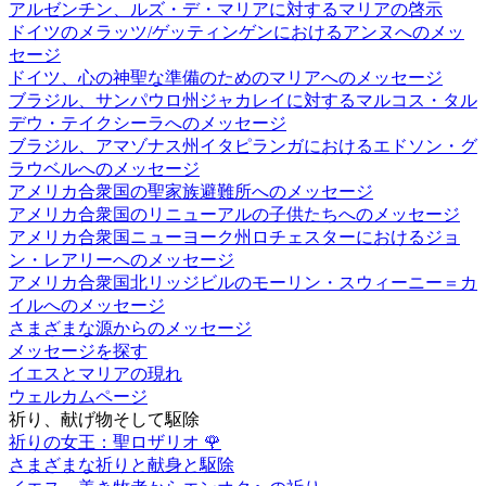
アルゼンチン、ルズ・デ・マリアに対するマリアの啓示
ドイツのメラッツ/ゲッティンゲンにおけるアンヌへのメッ
セージ
ドイツ、心の神聖な準備のためのマリアへのメッセージ
ブラジル、サンパウロ州ジャカレイに対するマルコス・タル
デウ・テイクシーラへのメッセージ
ブラジル、アマゾナス州イタピランガにおけるエドソン・グ
ラウベルへのメッセージ
アメリカ合衆国の聖家族避難所へのメッセージ
アメリカ合衆国のリニューアルの子供たちへのメッセージ
アメリカ合衆国ニューヨーク州ロチェスターにおけるジョ
ン・レアリーへのメッセージ
アメリカ合衆国北リッジビルのモーリン・スウィーニー＝カ
イルへのメッセージ
さまざまな源からのメッセージ
メッセージを探す
イエスとマリアの現れ
ウェルカムページ
祈り、献げ物そして駆除
祈りの女王：聖ロザリオ
🌹
さまざまな祈りと献身と駆除