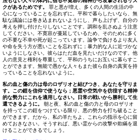
法もない人々の体内に宿る不寛容の精神から攻撃されるリス
クがあるためです。
罪と悪が増え、多くの人間の生活の中
心になっていることを忘れずに。平和で暮らしたいなら、無
駄な議論には巻き込まれないようにし、声も上げず、自分の
考えを押し付けたりしないことです。調和を乱さぬよう注意
してください。不寛容が蔓延しているため、そのために多く
の不要な不幸や死が起こっています。論争で負けるより友人
や命を失う方が悪いことを忘れずに；暴力的な人に近づかな
いようにしなさい。彼らはただ血を見たいだけなのです。他
人の意見と権利を尊重して、平和のうちにお互いに暮らすこ
とができます。無能で愚かな人々もまた彼ら自身の真実を持
っていることを忘れないように。
私の血と傷の力は母のロザリオと結びつき、あなたを守りま
す。この鎧を信仰で使うなら；悪霊や空気中を彷徨する精神
的な勢力にこれを適用しなさい。日常の戦いから勝利して生
還できるように。
朝と夜、私の血と傷の力と母のロザリオ
を持ってこの鎧をつけている限り、悪の勢力を打ち破ること
ができます。だから、私の羊たちよ、これらの指示を心に留
めておきなさい。そうすれば、悪い霊からの攻撃や欺瞞を退
けることができるでしょう。