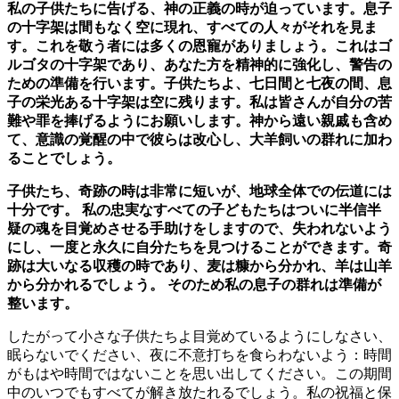
私の子供たちに告げる、神の正義の時が迫っています。息子
の十字架は間もなく空に現れ、すべての人々がそれを見ま
す。これを敬う者には多くの恩寵がありましょう。これはゴ
ルゴタの十字架であり、あなた方を精神的に強化し、警告の
ための準備を行います。子供たちよ、七日間と七夜の間、息
子の栄光ある十字架は空に残ります。私は皆さんが自分の苦
難や罪を捧げるようにお願いします。神から遠い親戚も含め
て、意識の覚醒の中で彼らは改心し、大羊飼いの群れに加わ
ることでしょう。
子供たち、奇跡の時は非常に短いが、地球全体での伝道には
十分です。 私の忠実なすべての子どもたちはついに半信半
疑の魂を目覚めさせる手助けをしますので、失われないよう
にし、一度と永久に自分たちを見つけることができます。奇
跡は大いなる収穫の時であり、麦は糠から分かれ、羊は山羊
から分かれるでしょう。 そのため私の息子の群れは準備が
整います。
したがって小さな子供たちよ目覚めているようにしなさい、
眠らないでください、夜に不意打ちを食らわないよう：時間
がもはや時間ではないことを思い出してください。この期間
中のいつでもすべてが解き放たれるでしょう。私の祝福と保