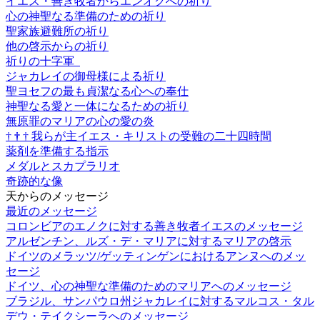
イエス・善き牧者からエンオクへの祈り
心の神聖なる準備のための祈り
聖家族避難所の祈り
他の啓示からの祈り
祈りの十字軍
ジャカレイの御母様による祈り
聖ヨセフの最も貞潔なる心への奉仕
神聖なる愛と一体になるための祈り
無原罪のマリアの心の愛の炎
†
†
†
我らが主イエス・キリストの受難の二十四時間
薬剤を準備する指示
メダルとスカプラリオ
奇跡的な像
天からのメッセージ
最近のメッセージ
コロンビアのエノクに対する善き牧者イエスのメッセージ
アルゼンチン、ルズ・デ・マリアに対するマリアの啓示
ドイツのメラッツ/ゲッティンゲンにおけるアンヌへのメッ
セージ
ドイツ、心の神聖な準備のためのマリアへのメッセージ
ブラジル、サンパウロ州ジャカレイに対するマルコス・タル
デウ・テイクシーラへのメッセージ