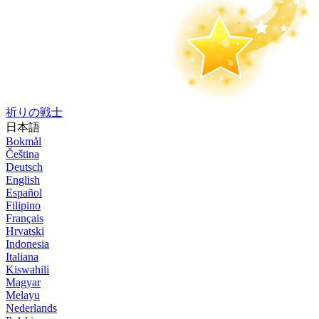
祈りの戦士
日本語
Bokmål
Čeština
Deutsch
English
Español
Filipino
Français
Hrvatski
Indonesia
Italiana
Kiswahili
Magyar
Melayu
Nederlands