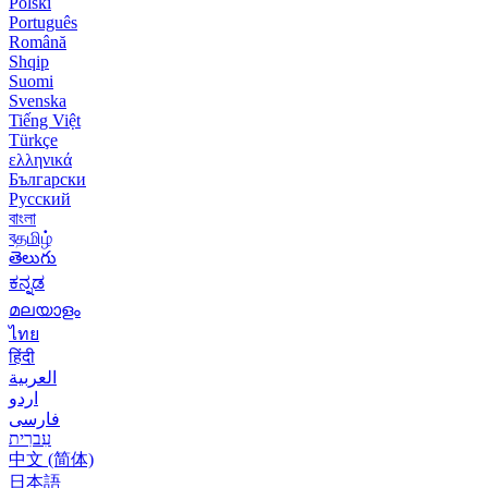
Polski
Português
Română
Shqip
Suomi
Svenska
Tiếng Việt
Türkçe
ελληνικά
Български
Русский
বাংলা
বதமிழ்
తెలుగు
ಕನ್ನಡ
മലയാളം
ไทย
हिंदी
العربية
اردو
فارسی
עִברִית
中文 (简体)
日本語