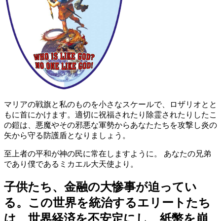
マリアの戦旗と私のものを小さなスケールで、ロザリオとと
もに首にかけます。適切に祝福されたり除霊されたりしたこ
の鎧は、悪魔やその邪悪な軍勢からあなたたちを攻撃し炎の
矢から守る防護盾となりましょう。
至上者の平和が神の民に常在しますように。 あなたの兄弟
であり僕であるミカエル大天使より。
子供たち、金融の大惨事が迫ってい
る。この世界を統治するエリートたち
は、世界経済を不安定にし、紙幣を崩