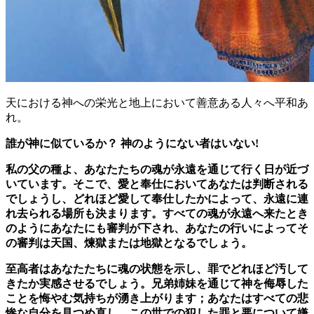
天における神への栄光と地上において善意ある人々へ平和あ
れ。
誰が神に似ているか？ 神のようにない者はいない!
私の父の種よ、あなたたちの魂が永遠を通じて行く日が近づ
いています。そこで、愛と奉仕においてあなたは判断される
でしょうし、どれほど愛して奉仕したかによって、永遠に連
れ去られる場所も決まります。すべての魂が永遠へ来たとき
のようにあなたにも審判が下され、あなたの行いによってそ
の審判は天国、煉獄または地獄となるでしょう。
至高者はあなたたちに魂の状態を示し、罪でどれほど汚して
きたか実感させるでしょう。兄弟姉妹を通じて神を侮辱した
ことを悔やむ気持ちが湧き上がります；あなたはすべての悲
惨な自分を見つめ直し、この世での犯した罪と悪について嫌