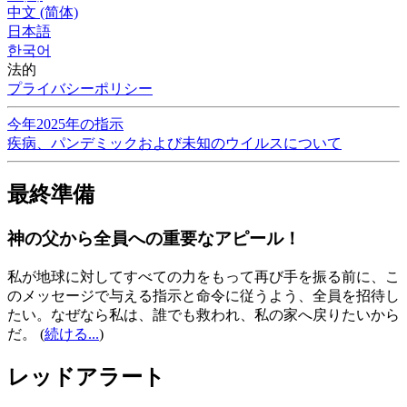
中文 (简体)
日本語
한국어
法的
プライバシーポリシー
今年2025年の指示
疾病、パンデミックおよび未知のウイルスについて
最終準備
神の父から全員への重要なアピール！
私が地球に対してすべての力をもって再び手を振る前に、こ
のメッセージで与える指示と命令に従うよう、全員を招待し
たい。なぜなら私は、誰でも救われ、私の家へ戻りたいから
だ。
(
続ける...
)
レッドアラート