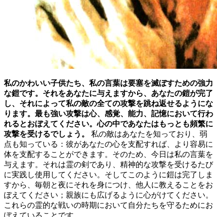
私のかわいい子供たち、私の言葉は要塞を滅ぼすための強力
な鎧です。それをあなたに与えますから、あなたの鎧が完了
し、それによって私の敵の全ての攻撃を跳ね返せるようにな
ります。最も強い攻撃は心、感覚、能力、記憶において行わ
れるとおぼえてください。心の中であなたはもっとも頻繁に
攻撃を受けるでしょう。
私の敵はあなたを知っており、弱
点も知っている：彼があなたの心を支配すれば、より容易に
体を支配することができます。そのため、今日は私の言葉を
与えます。それは霊の剣であり、精神的な攻撃を受けるたび
に実践し使用してください。そしてこのように鎧は完了しま
すから、毎朝と夜にそれを身につけ、他人に教えることをお
ぼえてください；親族にも広げるように心がけてください。
これらの霊的な戦いの時期において自分たちを守るためにお
ぼえていることです。