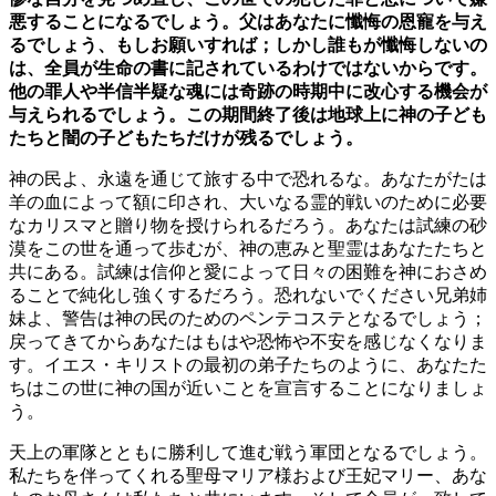
悪することになるでしょう。父はあなたに懺悔の恩寵を与え
るでしょう、もしお願いすれば；しかし誰もが懺悔しないの
は、全員が生命の書に記されているわけではないからです。
他の罪人や半信半疑な魂には奇跡の時期中に改心する機会が
与えられるでしょう。この期間終了後は地球上に神の子ども
たちと闇の子どもたちだけが残るでしょう。
神の民よ、永遠を通じて旅する中で恐れるな。あなたがたは
羊の血によって額に印され、大いなる霊的戦いのために必要
なカリスマと贈り物を授けられるだろう。あなたは試練の砂
漠をこの世を通って歩むが、神の恵みと聖霊はあなたたちと
共にある。試練は信仰と愛によって日々の困難を神におさめ
ることで純化し強くするだろう。恐れないでください兄弟姉
妹よ、警告は神の民のためのペンテコステとなるでしょう；
戻ってきてからあなたはもはや恐怖や不安を感じなくなりま
す。イエス・キリストの最初の弟子たちのように、あなたた
ちはこの世に神の国が近いことを宣言することになりましょ
う。
天上の軍隊とともに勝利して進む戦う軍団となるでしょう。
私たちを伴ってくれる聖母マリア様および王妃マリー、あな