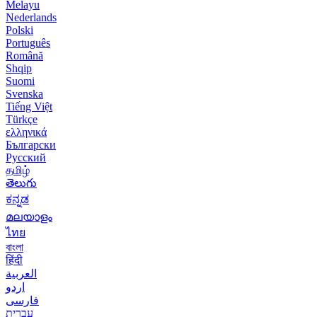
Melayu
Nederlands
Polski
Português
Română
Shqip
Suomi
Svenska
Tiếng Việt
Türkçe
ελληνικά
Български
Русский
தமிழ்
తెలుగు
ಕನ್ನಡ
മലയാളം
ไทย
বাংলা
हिंदी
العربية
اردو
فارسی
עִברִית