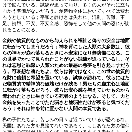
けで悩んでいる。試練が迫っており、多くの人がそれに立ち
向かう準備がないだろう。創造物全体においてすべては変わ
ろうとしている；平和と静けさは失われ、混乱、苦難、不
足、飢餓、不安、不安全感、恐怖そして他の人間の恐れが訪
れることになる。
金銭や物質的なものから与えられる福祉と偽りの安全は地面
に転がってしまうだろう；神を背にした人類の大多数は、彼
らの神々が崩れ落ちるときに不安定になり無防備になる。こ
の世界でかつて見られたことがない試練が迫っているし、そ
れは忘恩と罪深い人類のための最悪の悪夢を引き起こすだろ
う。可哀想な魂たちよ、彼らは神ではなく、この世の物質的
な財に信頼と希望を置いている。試練が訪れて、彼らにはた
だ物質的で精神的な破壊だけが残る！男たちの虚栄心は地面
に転がり落ちるだろう、彼らは安心感を与えていたものから
奪われたときに生きている死者のようになる。そして、力と
金銭を失ったことでただ弱さと脆弱性だけが残ると気づくだ
ろう；それは神を前に置かない人間の本質である。
私の子供たちよ、苦しみの日々は近づいているが恐れるな。
天国はあなた方を見捨てないであろう、もしあなた方の信仰
と神への信頼が固いならば。迫っている小さき者たちよ、不