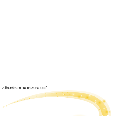
പ്രാർത്ഥനാ യോദ്ധാവ്