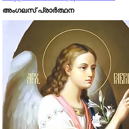
അംഗലസ് പ്രാർത്ഥന