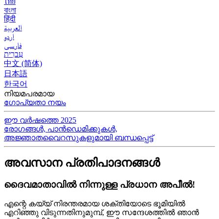
ไทย
বাংলা
हिंदी
العربية
اردو
فارسی
עִברִית
中文 (简体)
日本語
한국어
നിയമപരമായ
ഗോപ്യതാ നയം
ഈ വർഷത്തെ 2025
രോഗങ്ങൾ, പാൻഡെമിക്കുകൾ,
അജ്ഞാതവൈറസുകളുമായി ബന്ധപ്പെട്ട്
അവസാന പ്രതിപാദനങ്ങൾ
ദൈവമാതാവിൽ നിന്നുള്ള പ്രധാന അപീൽ!
എന്റെ കയ്യ്‍ നിരന്തരമായ ശക്തിയോടെ ഭൂമിയിൽ
എറിഞ്ഞു വിടുന്നതിനുമുമ്പ്, ഈ സന്ദേശത്തിൽ ഞാൻ