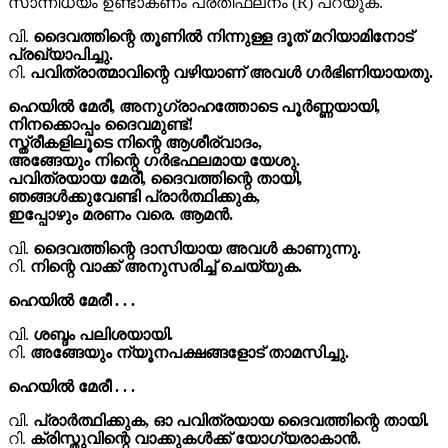
സാന്നിധ്യം ഉണ്ടാകണം പ്രതിഫലനം (R) പറയുക.
വി.
ദൈവത്തിന്റെ തൂണിൽ നിന്നുള്ള ദൂത് മറിയാമിനോട്
പ്രഖ്യാപിച്ചു.
റി.
പവിത്രാത്മാവിന്റെ വഴിയാണ് അവൾ ഗർഭിണിയായതു.
ഹെയിൽ മേരീ, അനുഗ്രാഹത്തോടെ പൂർണ്ണയായി,
നിനക്കൊപ്പം ദൈവമുണ്ട്!
സ്ത്രീകളിലൂടെ നിന്റെ ആശീര്വാദം,
അങ്ങേയും നിന്റെ ഗർഭഫലമായ യേശു.
പവിത്രയായ മേരീ, ദൈവത്തിന്റെ തായി,
ഞങ്ങൾക്കുവേണ്ടി പ്രാർത്ഥിക്കുക,
ഇപ്പോഴും മരണം വരെ. ആമൻ.
വി.
ദൈവത്തിന്റെ ദാസിയായ അവൾ കാണുന്നു.
റി.
നിന്റെ വാക്ക് അനുസരിച്ച് ചെയ്യുക.
ഹെയിൽ മേരീ . . .
വി.
ശബ്ദം പലിശയായി.
റി.
അങ്ങേയും ന്യൂനപക്ഷങ്ങളോട് താമസിച്ചു.
ഹെയിൽ മേരീ . . .
വി.
പ്രാർത്ഥിക്കുക, ഓ പവിത്രയായ ദൈവത്തിന്റെ തായി.
റി.
ക്രിസ്തുവിന്റെ വാക്കുകൾക്ക് യോഗ്യരാകാൻ.