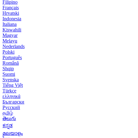
Filipino
Français
Hrvatski
Indonesia
Italiana
Kiswahili
Magyar
Melayu
Nederlands
Polski
Português
Română
Shqip
Suomi
Svenska
Tiếng Việt
Türkçe
ελληνικά
Български
Русский
தமிழ்
తెలుగు
ಕನ್ನಡ
മലയാളം