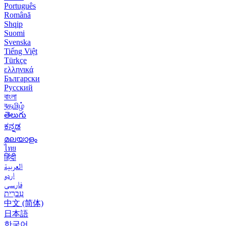
Português
Română
Shqip
Suomi
Svenska
Tiếng Việt
Türkçe
ελληνικά
Български
Русский
বাংলা
বதமிழ்
తెలుగు
ಕನ್ನಡ
മലയാളം
ไทย
हिंदी
العربية
اردو
فارسی
עִברִית
中文 (简体)
日本語
한국어