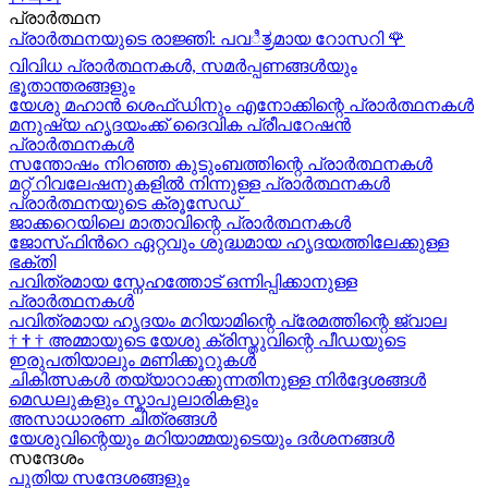
പ്രാർത്ഥന
പ്രാർത്ഥനയുടെ രാജ്ഞി: പവಿತ್ರമായ റോസറി
🌹
വിവിധ പ്രാർത്ഥനകൾ, സമർപ്പണങ്ങൾയും
ഭൂതാന്തരങ്ങളും
യേശു മഹാന്‍ ശെഫ്ഡിനും എനോക്കിന്റെ പ്രാർത്ഥനകള്‍
മനുഷ്യ ഹൃദയംക്ക് ദൈവിക പ്രീപറേഷൻ
പ്രാർത്ഥനകൾ
സന്തോഷം നിറഞ്ഞ കുടുംബത്തിന്റെ പ്രാർത്ഥനകള്‍
മറ്റ് റിവലേഷനുകളിൽ നിന്നുള്ള പ്രാർത്ഥനകൾ
പ്രാർത്ഥനയുടെ ക്രൂസേഡ്
ജാക്കറെയിലെ മാതാവിന്റെ പ്രാർത്ഥനകൾ
ജോസ്‌ഫിന്‍റെ ഏറ്റവും ശുദ്ധമായ ഹൃദയത്തിലേക്കുള്ള
ഭക്തി
പവിത്രമായ സ്നേഹത്തോട് ഒന്നിപ്പിക്കാനുള്ള
പ്രാർത്ഥനകള്‍
പവിത്രമായ ഹൃദയം മറിയാമിന്റെ പ്രേമത്തിന്റെ ജ്വാല
†
†
†
അമ്മായുടെ യേശു ക്രിസ്തുവിന്റെ പീഡയുടെ
ഇരുപതിയാലും മണിക്കൂറുകള്‍
ചികിത്സകൾ തയ്യാറാക്കുന്നതിനുള്ള നിർദ്ദേശങ്ങൾ
മെഡലുകളും സ്കാപുലാരികളും
അസാധാരണ ചിത്രങ്ങൾ
യേശുവിന്റെയും മറിയാമ്മയുടെയും ദർശനങ്ങൾ
സന്ദേശം
പുതിയ സന്ദേശങ്ങളും