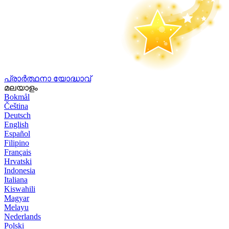
പ്രാർത്ഥനാ യോദ്ധാവ്
മലയാളം
Bokmål
Čeština
Deutsch
English
Español
Filipino
Français
Hrvatski
Indonesia
Italiana
Kiswahili
Magyar
Melayu
Nederlands
Polski