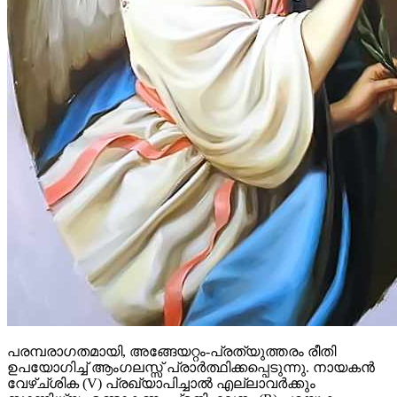
പരമ്പരാഗതമായി, അങ്ങേയറ്റം-പ്രത്യുത്തരം രീതി
ഉപയോഗിച്ച് ആംഗലസ്സ് പ്രാർത്ഥിക്കപ്പെടുന്നു. നായകൻ
വേഴ്ച്ശിക (V) പ്രഖ്യാപിച്ചാൽ എല്ലാവർക്കും