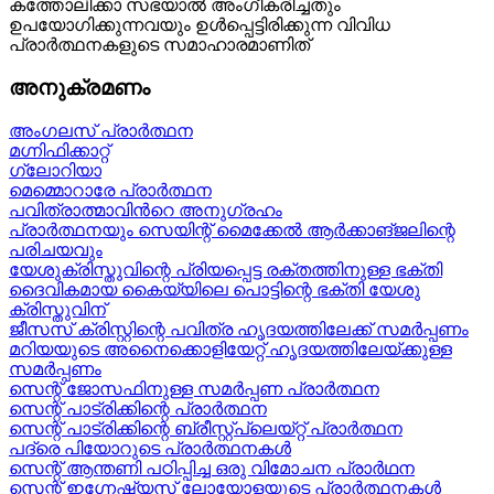
കത്തോലിക്കാ സഭയാൽ അംഗീകരിച്ചതും
ഉപയോഗിക്കുന്നവയും ഉൾപ്പെട്ടിരിക്കുന്ന വിവിധ
പ്രാർത്ഥനകളുടെ സമാഹാരമാണിത്
അനുക്രമണം
അംഗലസ് പ്രാർത്ഥന
മഗ്നിഫിക്കാറ്റ്
ഗ്ലോറിയാ
മെമ്മൊറാരേ പ്രാർത്ഥന
പവിത്രാത്മാവിന്‍റെ അനുഗ്രഹം
പ്രാർത്ഥനയും സെയിന്റ് മൈക്കേൽ ആർക്കാങ്ജലിന്റെ
പരിചയവും
യേശുക്രിസ്തുവിന്റെ പ്രിയപ്പെട്ട രക്തത്തിനുള്ള ഭക്തി
ദൈവികമായ കൈയ്യിലെ പൊട്ടിന്റെ ഭക്തി യേശു
ക്രിസ്തുവിന്
ജീസസ് ക്രിസ്റ്റിന്റെ പവിത്ര ഹൃദയത്തിലേക്ക് സമർപ്പണം
മറിയയുടെ അനൈക്കൊളിയേറ്റ് ഹൃദയത്തിലേയ്ക്കുള്ള
സമർപ്പണം
സെന്റ് ജോസഫിനുള്ള സമർപ്പണ പ്രാർത്ഥന
സെന്റ് പാട്രിക്കിന്റെ പ്രാർത്ഥന
സെന്റ് പാട്രിക്കിന്റെ ബ്രീസ്റ്റ്പ്ലെയ്റ്റ് പ്രാർത്ഥന
പദ്രെ പിയോറുടെ പ്രാർത്ഥനകൾ
സെന്റ് ആന്തണി പഠിപ്പിച്ച ഒരു വിമോചന പ്രാർഥന
സെന്റ് ഇഗ്നേഷ്യസ് ലോയോളയുടെ പ്രാർത്ഥനകൾ