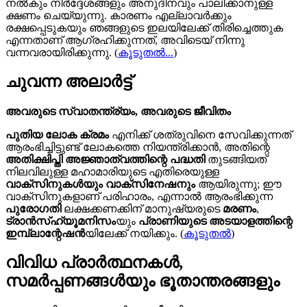
നൽകും നിർദ്ദേശങ്ങളും അനുദിനവും പാലിക്കാനുള്ള
ക്ഷണം ചെയ്യുന്നു. കാരണം എല്ലാവർക്കും
രക്ഷപ്പെടുകയും ഞങ്ങളുടെ ഇലയിലേക്ക് തിരിച്ചെത്തുക
എന്നതാണ് ആഗ്രഹിക്കുന്നത്, അവിടെയ്‍ നിന്നു
വന്നവരായിരിക്കുന്നു.
(
കൂടുതൽ...
)
ചുവന്ന അലാർട്ട്
അവരുടെ സ്വാതന്ത്ര്യം, അവരുടെ ജീവിതം
പുതിയ ലോക ക്രമം
എനിക്ക് ശത്രുവിനെ സേവിക്കുന്നത്
ആരംഭിച്ചിട്ടുണ്ട് ലോകത്തെ നിയന്ത്രിക്കാൻ, അതിന്റെ
അതിക്ഷിപ്തി അജ്ഞാത്വത്തിന്റെ പദ്ധതി
തുടങ്ങിയത്
നിലവിലുള്ള മഹാമാരിയുടെ എതിരെയുള്ള
വാക്സിനുകൾയും വാക്സിനേഷനും
ആയിരുന്നു; ഈ
വാക്സിനുകളാണ് പരിഹാരം, എന്നാൽ ആരംഭിക്കുന്ന
പുരോഗതി
ലക്ഷക്കണക്കിന് മാനുഷ്യരുടെ
മരണം
,
ട്രാൻസ്ഹ്യൂമനിസം
യും
പ്രാണിയുടെ അടയാളത്തിന്റെ
ഇമ്പ്ലാന്റേഷൻ
യിലേക്ക് നയിക്കും. (
കൂടുതൽ
)
വിവിധ പ്രാർത്ഥനകൾ,
സമർപ്പണങ്ങൾയും ഭൂതാന്തരങ്ങളും