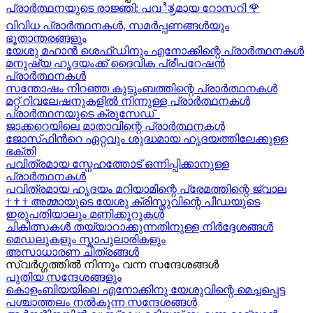
പ്രാർത്ഥനയുടെ രാജ്ഞി: പവಿತ್ರമായ റോസറി
🌹
വിവിധ പ്രാർത്ഥനകൾ, സമർപ്പണങ്ങൾയും
ഭൂതാന്തരങ്ങളും
യേശു മഹാന്‍ ശെഫ്ഡിനും എനോക്കിന്റെ പ്രാർത്ഥനകള്‍
മനുഷ്യ ഹൃദയംക്ക് ദൈവിക പ്രീപറേഷൻ
പ്രാർത്ഥനകൾ
സന്തോഷം നിറഞ്ഞ കുടുംബത്തിന്റെ പ്രാർത്ഥനകള്‍
മറ്റ് റിവലേഷനുകളിൽ നിന്നുള്ള പ്രാർത്ഥനകൾ
പ്രാർത്ഥനയുടെ ക്രൂസേഡ്
ജാക്കറെയിലെ മാതാവിന്റെ പ്രാർത്ഥനകൾ
ജോസ്‌ഫിന്‍റെ ഏറ്റവും ശുദ്ധമായ ഹൃദയത്തിലേക്കുള്ള
ഭക്തി
പവിത്രമായ സ്നേഹത്തോട് ഒന്നിപ്പിക്കാനുള്ള
പ്രാർത്ഥനകള്‍
പവിത്രമായ ഹൃദയം മറിയാമിന്റെ പ്രേമത്തിന്റെ ജ്വാല
†
†
†
അമ്മായുടെ യേശു ക്രിസ്തുവിന്റെ പീഡയുടെ
ഇരുപതിയാലും മണിക്കൂറുകള്‍
ചികിത്സകൾ തയ്യാറാക്കുന്നതിനുള്ള നിർദ്ദേശങ്ങൾ
മെഡലുകളും സ്കാപുലാരികളും
അസാധാരണ ചിത്രങ്ങൾ
സ്വര്‍ഗ്ഗത്തിൽ നിന്നും വന്ന സന്ദേശങ്ങള്‍
പുതിയ സന്ദേശങ്ങളും
കൊളംബിയയിലെ എനോക്കിനു യേശുവിന്റെ മെച്ചപ്പെട്ട
പശ്ചാത്തലം നൽകുന്ന സന്ദേശങ്ങള്‍