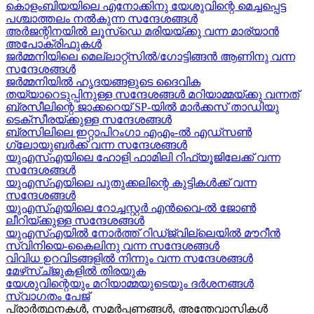
കൊളംബിയയിലെ എനോക്കിനു യേശുവിന്റെ മെച്ചപ്പെട്ട
പശ്ചാത്തലം നൽകുന്ന സന്ദേശങ്ങള്‍
അർജന്റിനയിൽ ലൂസ്ഡെ മരിയയ്ക്കു വന്ന മാര്യാന്‍
അപോക്രിഫുകള്‍
ജർമ്മനിയിലെ മെല്ലാറ്റ്സിൽ/ഗോട്ടിങ്ങൻ ആണിനു വന്ന
സന്ദേശങ്ങൾ
ജർമ്മനിയിൽ ഹൃദയങ്ങളുടെ ദൈവിക
തയ്യാറെടുപ്പിനുള്ള സന്ദേശങ്ങൾ മറിയാമ്മയ്ക്കു വന്നത്
ബ്രസീലിന്റെ ജാക്കറെയ്‍ SP-യിൽ മാർക്കസ് താഡിയു
ടെക്സീരയ്ക്കുള്ള സന്ദേശങ്ങള്‍
ബ്രസിലിലെ ഇറ്റാപിറംഗാ എഎം-ൽ എഡ്സൺ
ഗ്ലോയുബർക്ക് വന്ന സന്ദേശങ്ങൾ
യുഎസ്എയിലെ ഹോളി ഫാമിലി റിഫ്യൂജിലേക്ക് വന്ന
സന്ദേശങ്ങൾ
യുഎസ്എയിലെ പുതുക്കലിന്റെ കുട്ടികള്‍ക്ക് വന്ന
സന്ദേശങ്ങള്‍
യുഎസ്എയിലെ റോച്ചസ്റ്റർ എൻവൈ-ൽ ജോൺ
ലീറിയ്ക്കുള്ള സന്ദേശങ്ങൾ
യുഎസ്എയിൽ നോർത്ത് റിഡ്ജ്വില്ലെയിൽ മൗറീൻ
സ്വിനിയെ-കൈലിനു വന്ന സന്ദേശങ്ങള്‍
വിവിധ ഉറവിടങ്ങളിൽ നിന്നും വന്ന സന്ദേശങ്ങൾ
മേഴ്‍സ്ച്ജുകളിൽ തിരയുക
യേശുവിന്റെയും മറിയാമ്മയുടെയും ദർശനങ്ങൾ
സ്വാഗതം പേജ്
പ്രാർത്ഥനകൾ, സമർപ്പണങ്ങൾ, അന്തേവാസികൾ