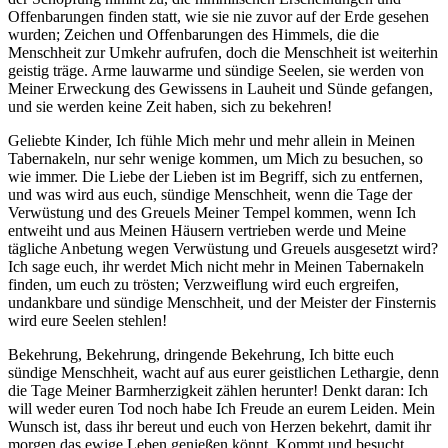
Offenbarungen finden statt, wie sie nie zuvor auf der Erde gesehen
wurden; Zeichen und Offenbarungen des Himmels, die die
Menschheit zur Umkehr aufrufen, doch die Menschheit ist weiterhin
geistig träge. Arme lauwarme und sündige Seelen, sie werden von
Meiner Erweckung des Gewissens in Lauheit und Sünde gefangen,
und sie werden keine Zeit haben, sich zu bekehren!
Geliebte Kinder, Ich fühle Mich mehr und mehr allein in Meinen
Tabernakeln, nur sehr wenige kommen, um Mich zu besuchen, so
wie immer. Die Liebe der Lieben ist im Begriff, sich zu entfernen,
und was wird aus euch, sündige Menschheit, wenn die Tage der
Verwüstung und des Greuels Meiner Tempel kommen, wenn Ich
entweiht und aus Meinen Häusern vertrieben werde und Meine
tägliche Anbetung wegen Verwüstung und Greuels ausgesetzt wird?
Ich sage euch, ihr werdet Mich nicht mehr in Meinen Tabernakeln
finden, um euch zu trösten; Verzweiflung wird euch ergreifen,
undankbare und sündige Menschheit, und der Meister der Finsternis
wird eure Seelen stehlen!
Bekehrung, Bekehrung, dringende Bekehrung, Ich bitte euch
sündige Menschheit, wacht auf aus eurer geistlichen Lethargie, denn
die Tage Meiner Barmherzigkeit zählen herunter! Denkt daran: Ich
will weder euren Tod noch habe Ich Freude an eurem Leiden. Mein
Wunsch ist, dass ihr bereut und euch von Herzen bekehrt, damit ihr
morgen das ewige Leben genießen könnt. Kommt und besucht