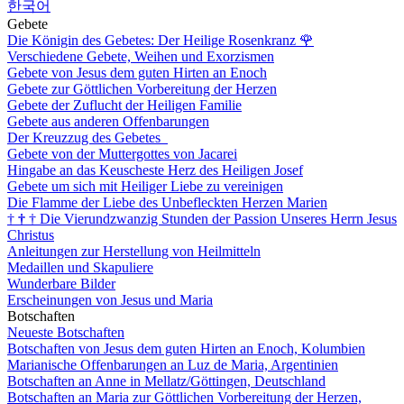
한국어
Gebete
Die Königin des Gebetes: Der Heilige Rosenkranz
🌹
Verschiedene Gebete, Weihen und Exorzismen
Gebete von Jesus dem guten Hirten an Enoch
Gebete zur Göttlichen Vorbereitung der Herzen
Gebete der Zuflucht der Heiligen Familie
Gebete aus anderen Offenbarungen
Der Kreuzzug des Gebetes
Gebete von der Muttergottes von Jacarei
Hingabe an das Keuscheste Herz des Heiligen Josef
Gebete um sich mit Heiliger Liebe zu vereinigen
Die Flamme der Liebe des Unbefleckten Herzen Marien
†
†
†
Die Vierundzwanzig Stunden der Passion Unseres Herrn Jesus
Christus
Anleitungen zur Herstellung von Heilmitteln
Medaillen und Skapuliere
Wunderbare Bilder
Erscheinungen von Jesus und Maria
Botschaften
Neueste Botschaften
Botschaften von Jesus dem guten Hirten an Enoch, Kolumbien
Marianische Offenbarungen an Luz de Maria, Argentinien
Botschaften an Anne in Mellatz/Göttingen, Deutschland
Botschaften an Maria zur Göttlichen Vorbereitung der Herzen,