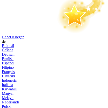
Gebet Krieger
de
Bokmål
Čeština
Deutsch
English
Español
Filipino
Français
Hrvatski
Indonesia
Italiana
Kiswahili
Magyar
Melayu
Nederlands
Polski