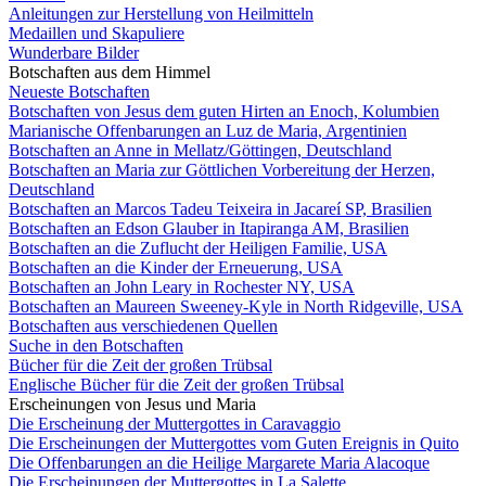
Anleitungen zur Herstellung von Heilmitteln
Medaillen und Skapuliere
Wunderbare Bilder
Botschaften aus dem Himmel
Neueste Botschaften
Botschaften von Jesus dem guten Hirten an Enoch, Kolumbien
Marianische Offenbarungen an Luz de Maria, Argentinien
Botschaften an Anne in Mellatz/Göttingen, Deutschland
Botschaften an Maria zur Göttlichen Vorbereitung der Herzen,
Deutschland
Botschaften an Marcos Tadeu Teixeira in Jacareí SP, Brasilien
Botschaften an Edson Glauber in Itapiranga AM, Brasilien
Botschaften an die Zuflucht der Heiligen Familie, USA
Botschaften an die Kinder der Erneuerung, USA
Botschaften an John Leary in Rochester NY, USA
Botschaften an Maureen Sweeney-Kyle in North Ridgeville, USA
Botschaften aus verschiedenen Quellen
Suche in den Botschaften
Bücher für die Zeit der großen Trübsal
Englische Bücher für die Zeit der großen Trübsal
Erscheinungen von Jesus und Maria
Die Erscheinung der Muttergottes in Caravaggio
Die Erscheinungen der Muttergottes vom Guten Ereignis in Quito
Die Offenbarungen an die Heilige Margarete Maria Alacoque
Die Erscheinungen der Muttergottes in La Salette