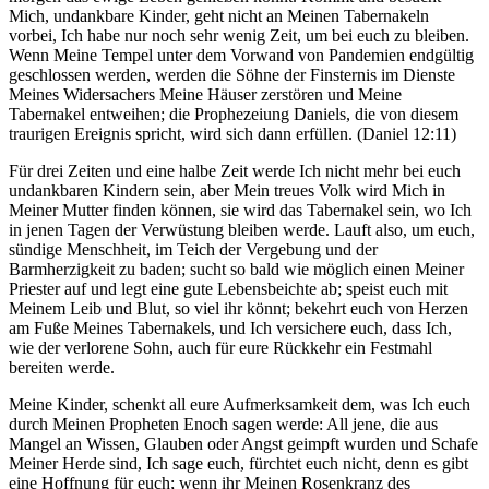
Mich, undankbare Kinder, geht nicht an Meinen Tabernakeln
vorbei, Ich habe nur noch sehr wenig Zeit, um bei euch zu bleiben.
Wenn Meine Tempel unter dem Vorwand von Pandemien endgültig
geschlossen werden, werden die Söhne der Finsternis im Dienste
Meines Widersachers Meine Häuser zerstören und Meine
Tabernakel entweihen; die Prophezeiung Daniels, die von diesem
traurigen Ereignis spricht, wird sich dann erfüllen. (Daniel 12:11)
Für drei Zeiten und eine halbe Zeit werde Ich nicht mehr bei euch
undankbaren Kindern sein, aber Mein treues Volk wird Mich in
Meiner Mutter finden können, sie wird das Tabernakel sein, wo Ich
in jenen Tagen der Verwüstung bleiben werde. Lauft also, um euch,
sündige Menschheit, im Teich der Vergebung und der
Barmherzigkeit zu baden; sucht so bald wie möglich einen Meiner
Priester auf und legt eine gute Lebensbeichte ab; speist euch mit
Meinem Leib und Blut, so viel ihr könnt; bekehrt euch von Herzen
am Fuße Meines Tabernakels, und Ich versichere euch, dass Ich,
wie der verlorene Sohn, auch für eure Rückkehr ein Festmahl
bereiten werde.
Meine Kinder, schenkt all eure Aufmerksamkeit dem, was Ich euch
durch Meinen Propheten Enoch sagen werde: All jene, die aus
Mangel an Wissen, Glauben oder Angst geimpft wurden und Schafe
Meiner Herde sind, Ich sage euch, fürchtet euch nicht, denn es gibt
eine Hoffnung für euch; wenn ihr Meinen Rosenkranz des