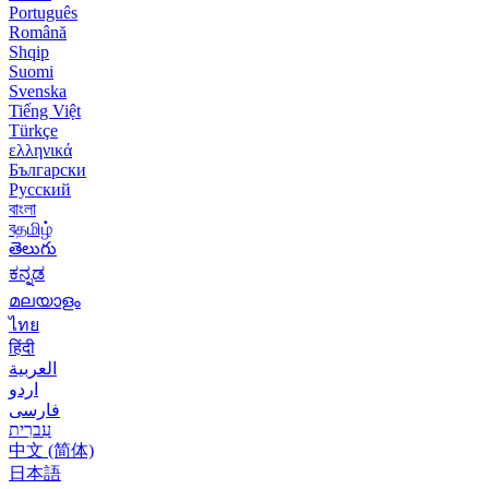
Português
Română
Shqip
Suomi
Svenska
Tiếng Việt
Türkçe
ελληνικά
Български
Русский
বাংলা
বதமிழ்
తెలుగు
ಕನ್ನಡ
മലയാളം
ไทย
हिंदी
العربية
اردو
فارسی
עִברִית
中文 (简体)
日本語