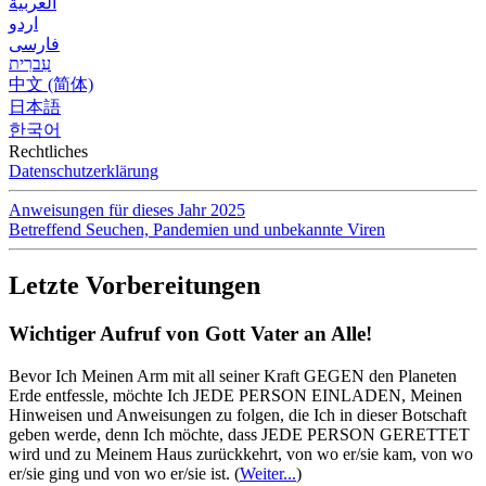
العربية
اردو
فارسی
עִברִית
中文 (简体)
日本語
한국어
Rechtliches
Datenschutzerklärung
Anweisungen für dieses Jahr 2025
Betreffend Seuchen, Pandemien und unbekannte Viren
Letzte Vorbereitungen
Wichtiger Aufruf von Gott Vater an Alle!
Bevor Ich Meinen Arm mit all seiner Kraft GEGEN den Planeten
Erde entfessle, möchte Ich JEDE PERSON EINLADEN, Meinen
Hinweisen und Anweisungen zu folgen, die Ich in dieser Botschaft
geben werde, denn Ich möchte, dass JEDE PERSON GERETTET
wird und zu Meinem Haus zurückkehrt, von wo er/sie kam, von wo
er/sie ging und von wo er/sie ist.
(
Weiter...
)