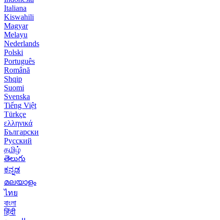
Italiana
Kiswahili
Magyar
Melayu
Nederlands
Polski
Português
Română
Shqip
Suomi
Svenska
Tiếng Việt
Türkçe
ελληνικά
Български
Русский
தமிழ்
తెలుగు
ಕನ್ನಡ
മലയാളം
ไทย
বাংলা
हिंदी