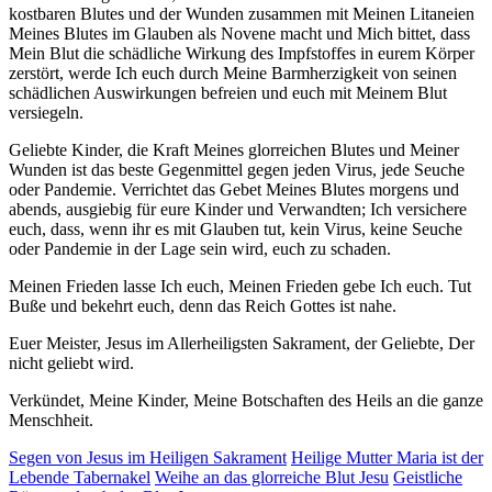
kostbaren Blutes und der Wunden zusammen mit Meinen Litaneien
Meines Blutes im Glauben als Novene macht und Mich bittet, dass
Mein Blut die schädliche Wirkung des Impfstoffes in eurem Körper
zerstört, werde Ich euch durch Meine Barmherzigkeit von seinen
schädlichen Auswirkungen befreien und euch mit Meinem Blut
versiegeln.
Geliebte Kinder, die Kraft Meines glorreichen Blutes und Meiner
Wunden ist das beste Gegenmittel gegen jeden Virus, jede Seuche
oder Pandemie. Verrichtet das Gebet Meines Blutes morgens und
abends, ausgiebig für eure Kinder und Verwandten; Ich versichere
euch, dass, wenn ihr es mit Glauben tut, kein Virus, keine Seuche
oder Pandemie in der Lage sein wird, euch zu schaden.
Meinen Frieden lasse Ich euch, Meinen Frieden gebe Ich euch. Tut
Buße und bekehrt euch, denn das Reich Gottes ist nahe.
Euer Meister, Jesus im Allerheiligsten Sakrament, der Geliebte, Der
nicht geliebt wird.
Verkündet, Meine Kinder, Meine Botschaften des Heils an die ganze
Menschheit.
Segen von Jesus im Heiligen Sakrament
Heilige Mutter Maria ist der
Lebende Tabernakel
Weihe an das glorreiche Blut Jesu
Geistliche