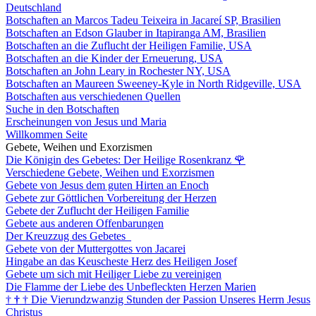
Deutschland
Botschaften an Marcos Tadeu Teixeira in Jacareí SP, Brasilien
Botschaften an Edson Glauber in Itapiranga AM, Brasilien
Botschaften an die Zuflucht der Heiligen Familie, USA
Botschaften an die Kinder der Erneuerung, USA
Botschaften an John Leary in Rochester NY, USA
Botschaften an Maureen Sweeney-Kyle in North Ridgeville, USA
Botschaften aus verschiedenen Quellen
Suche in den Botschaften
Erscheinungen von Jesus und Maria
Willkommen Seite
Gebete, Weihen und Exorzismen
Die Königin des Gebetes: Der Heilige Rosenkranz
🌹
Verschiedene Gebete, Weihen und Exorzismen
Gebete von Jesus dem guten Hirten an Enoch
Gebete zur Göttlichen Vorbereitung der Herzen
Gebete der Zuflucht der Heiligen Familie
Gebete aus anderen Offenbarungen
Der Kreuzzug des Gebetes
Gebete von der Muttergottes von Jacarei
Hingabe an das Keuscheste Herz des Heiligen Josef
Gebete um sich mit Heiliger Liebe zu vereinigen
Die Flamme der Liebe des Unbefleckten Herzen Marien
†
†
†
Die Vierundzwanzig Stunden der Passion Unseres Herrn Jesus
Christus