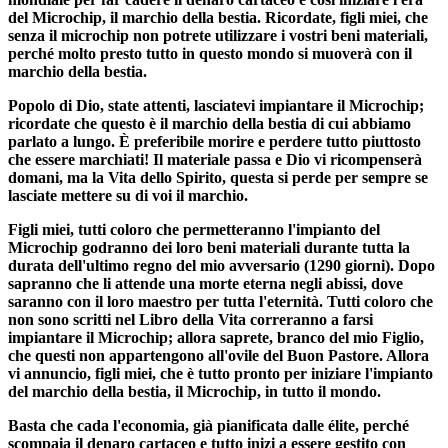
del Microchip, il marchio della bestia. Ricordate, figli miei, che
senza il microchip non potrete utilizzare i vostri beni materiali,
perché molto presto tutto in questo mondo si muoverà con il
marchio della bestia.
Popolo di Dio, state attenti, lasciatevi impiantare il Microchip;
ricordate che questo è il marchio della bestia di cui abbiamo
parlato a lungo. È preferibile morire e perdere tutto piuttosto
che essere marchiati! Il materiale passa e Dio vi ricompenserà
domani, ma la Vita dello Spirito, questa si perde per sempre se
lasciate mettere su di voi il marchio.
Figli miei, tutti coloro che permetteranno l'impianto del
Microchip godranno dei loro beni materiali durante tutta la
durata dell'ultimo regno del mio avversario (1290 giorni). Dopo
sapranno che li attende una morte eterna negli abissi, dove
saranno con il loro maestro per tutta l'eternità. Tutti coloro che
non sono scritti nel Libro della Vita correranno a farsi
impiantare il Microchip; allora saprete, branco del mio Figlio,
che questi non appartengono all'ovile del Buon Pastore. Allora
vi annuncio, figli miei, che è tutto pronto per iniziare l'impianto
del marchio della bestia, il Microchip, in tutto il mondo.
Basta che cada l'economia, già pianificata dalle élite, perché
scompaia il denaro cartaceo e tutto inizi a essere gestito con