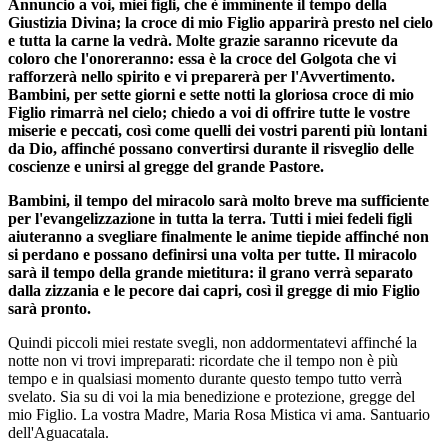
Annuncio a voi, miei figli, che è imminente il tempo della
Giustizia Divina; la croce di mio Figlio apparirà presto nel cielo
e tutta la carne la vedrà. Molte grazie saranno ricevute da
coloro che l'onoreranno: essa è la croce del Golgota che vi
rafforzerà nello spirito e vi preparerà per l'Avvertimento.
Bambini, per sette giorni e sette notti la gloriosa croce di mio
Figlio rimarrà nel cielo; chiedo a voi di offrire tutte le vostre
miserie e peccati, così come quelli dei vostri parenti più lontani
da Dio, affinché possano convertirsi durante il risveglio delle
coscienze e unirsi al gregge del grande Pastore.
Bambini, il tempo del miracolo sarà molto breve ma sufficiente
per l'evangelizzazione in tutta la terra. Tutti i miei fedeli figli
aiuteranno a svegliare finalmente le anime tiepide affinché non
si perdano e possano definirsi una volta per tutte. Il miracolo
sarà il tempo della grande mietitura: il grano verrà separato
dalla zizzania e le pecore dai capri, così il gregge di mio Figlio
sarà pronto.
Quindi piccoli miei restate svegli, non addormentatevi affinché la
notte non vi trovi impreparati: ricordate che il tempo non è più
tempo e in qualsiasi momento durante questo tempo tutto verrà
svelato. Sia su di voi la mia benedizione e protezione, gregge del
mio Figlio. La vostra Madre, Maria Rosa Mistica vi ama. Santuario
dell'Aguacatala.