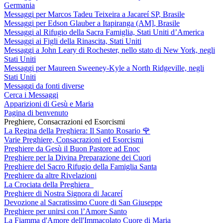
Germania
Messaggi per Marcos Tadeu Teixeira a Jacareí SP, Brasile
Messaggi per Edson Glauber a Itapiranga (AM], Brasile
Messaggi al Rifugio della Sacra Famiglia, Stati Uniti d’America
Messaggi ai Figli della Rinascita, Stati Uniti
Messaggi a John Leary di Rochester, nello stato di New York, negli
Stati Uniti
Messaggi per Maureen Sweeney-Kyle a North Ridgeville, negli
Stati Uniti
Messaggi da fonti diverse
Cerca i Messaggi
Apparizioni di Gesù e Maria
Pagina di benvenuto
Preghiere, Consacrazioni ed Esorcismi
La Regina della Preghiera: Il Santo Rosario
🌹
Varie Preghiere, Consacrazioni ed Esorcismi
Preghiere da Gesù il Buon Pastore ad Enoc
Preghiere per la Divina Preparazione dei Cuori
Preghiere del Sacro Rifugio della Famiglia Santa
Preghiere da altre Rivelazioni
La Crociata della Preghiera
Preghiere di Nostra Signora di Jacareí
Devozione al Sacratissimo Cuore di San Giuseppe
Preghiere per unirsi con l’Amore Santo
La Fiamma d'Amore dell'Immacolato Cuore di Maria