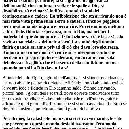
materiali stanno per finire; la stragrande maggioranza
dell'umanità che continua a voltare le spalle a Dio, si
destabilizzerà e rimarrà indifesa quando i suoi dei
cominceranno a cadere. La tribolazione che sta arrivando non è
mai stata vista prima sulla Terra e causerà l'incubo peggiore
per quest'umanità ingrata e peccatrice. Povere anime, mettono
la loro fede, fiducia e speranza, non in Dio, ma nei beni
materiali di questo mondo e la tribolazione verrà e lascerà solo
rovina materiale e spirituale a loro! La vanità degli uomini
finirà quando saranno privati di ciò che dava loro sicurezza.
Rimarranno come morti viventi e si renderanno conto che
perdendo il proprio potere e denaro, rimarranno con sola
debolezza e fragilità, che è l'essenza della condizione umana
quando non si ha Dio davanti a sé.
Branco del mio Figlio, i giorni dell'angoscia si stanno avvicinando,
ma non abbiate paura; ricordate che il Cielo non vi abbandonerà, se
la vostra fede e fiducia in Dio saranno salde. Stanno arrivando,
piccoli miei, i giorni della scarsità dove dovrete condividere tutto
con i vostri fratelli, così che uniti nella fede e nell'amore, potrete
affrontare quei giorni di afflizione che si stanno avvicinando. Solo se
rimarrete insieme, potrete superare i giorni della prova.
Piccoli miei, la catastrofe finanziaria si sta avvicinando, le élite
che governano questo mondo destabilizzeranno l'economia
mondiale per far cadere il denaro cartaceo e così iniziare l'era