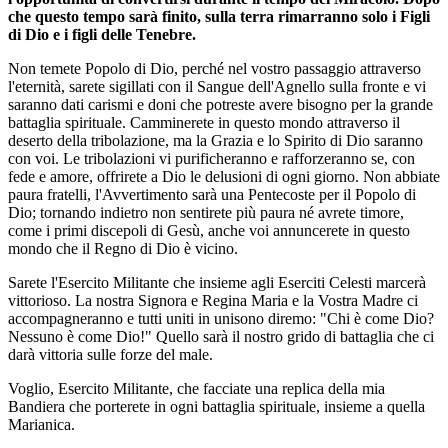
che questo tempo sarà finito, sulla terra rimarranno solo i Figli
di Dio e i figli delle Tenebre.
Non temete Popolo di Dio, perché nel vostro passaggio attraverso
l'eternità, sarete sigillati con il Sangue dell'Agnello sulla fronte e vi
saranno dati carismi e doni che potreste avere bisogno per la grande
battaglia spirituale. Camminerete in questo mondo attraverso il
deserto della tribolazione, ma la Grazia e lo Spirito di Dio saranno
con voi. Le tribolazioni vi purificheranno e rafforzeranno se, con
fede e amore, offrirete a Dio le delusioni di ogni giorno. Non abbiate
paura fratelli, l'Avvertimento sarà una Pentecoste per il Popolo di
Dio; tornando indietro non sentirete più paura né avrete timore,
come i primi discepoli di Gesù, anche voi annuncerete in questo
mondo che il Regno di Dio è vicino.
Sarete l'Esercito Militante che insieme agli Eserciti Celesti marcerà
vittorioso. La nostra Signora e Regina Maria e la Vostra Madre ci
accompagneranno e tutti uniti in unisono diremo: "Chi è come Dio?
Nessuno è come Dio!" Quello sarà il nostro grido di battaglia che ci
darà vittoria sulle forze del male.
Voglio, Esercito Militante, che facciate una replica della mia
Bandiera che porterete in ogni battaglia spirituale, insieme a quella
Marianica.