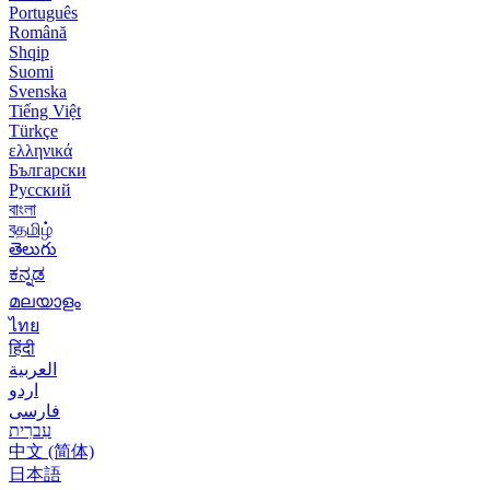
Português
Română
Shqip
Suomi
Svenska
Tiếng Việt
Türkçe
ελληνικά
Български
Русский
বাংলা
বதமிழ்
తెలుగు
ಕನ್ನಡ
മലയാളം
ไทย
हिंदी
العربية
اردو
فارسی
עִברִית
中文 (简体)
日本語