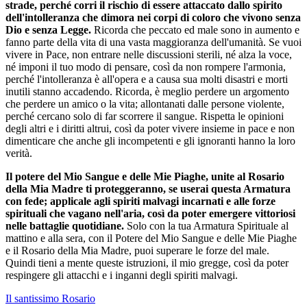
strade, perché corri il rischio di essere attaccato dallo spirito
dell'intolleranza che dimora nei corpi di coloro che vivono senza
Dio e senza Legge.
Ricorda che peccato ed male sono in aumento e
fanno parte della vita di una vasta maggioranza dell'umanità. Se vuoi
vivere in Pace, non entrare nelle discussioni sterili, né alza la voce,
né imponi il tuo modo di pensare, così da non rompere l'armonia,
perché l'intolleranza è all'opera e a causa sua molti disastri e morti
inutili stanno accadendo. Ricorda, è meglio perdere un argomento
che perdere un amico o la vita; allontanati dalle persone violente,
perché cercano solo di far scorrere il sangue. Rispetta le opinioni
degli altri e i diritti altrui, così da poter vivere insieme in pace e non
dimenticare che anche gli incompetenti e gli ignoranti hanno la loro
verità.
Il potere del Mio Sangue e delle Mie Piaghe, unite al Rosario
della Mia Madre ti proteggeranno, se userai questa Armatura
con fede; applicale agli spiriti malvagi incarnati e alle forze
spirituali che vagano nell'aria, così da poter emergere vittoriosi
nelle battaglie quotidiane.
Solo con la tua Armatura Spirituale al
mattino e alla sera, con il Potere del Mio Sangue e delle Mie Piaghe
e il Rosario della Mia Madre, puoi superare le forze del male.
Quindi tieni a mente queste istruzioni, il mio gregge, così da poter
respingere gli attacchi e i inganni degli spiriti malvagi.
Il santissimo Rosario