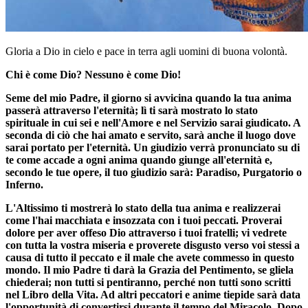
Gloria a Dio in cielo e pace in terra agli uomini di buona volontà.
Chi è come Dio? Nessuno è come Dio!
Seme del mio Padre, il giorno si avvicina quando la tua anima
passerà attraverso l'eternità; lì ti sarà mostrato lo stato
spirituale in cui sei e nell'Amore e nel Servizio sarai giudicato. A
seconda di ciò che hai amato e servito, sarà anche il luogo dove
sarai portato per l'eternità. Un giudizio verrà pronunciato su di
te come accade a ogni anima quando giunge all'eternità e,
secondo le tue opere, il tuo giudizio sarà: Paradiso, Purgatorio o
Inferno.
L'Altissimo ti mostrerà lo stato della tua anima e realizzerai
come l'hai macchiata e insozzata con i tuoi peccati. Proverai
dolore per aver offeso Dio attraverso i tuoi fratelli; vi vedrete
con tutta la vostra miseria e proverete disgusto verso voi stessi a
causa di tutto il peccato e il male che avete commesso in questo
mondo. Il mio Padre ti darà la Grazia del Pentimento, se gliela
chiederai; non tutti si pentiranno, perché non tutti sono scritti
nel Libro della Vita. Ad altri peccatori e anime tiepide sarà data
l'opportunità di convertirsi durante il tempo del Miracolo. Dopo