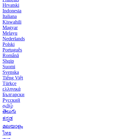
Hrvatski
Indonesia
Italiana
Kiswahili
Magyar
Melayu
Nederlands
Polski
Português
Română
Shqip
Suomi
Svenska
Tiếng Việt
Türkçe
ελληνικά
Български
Русский
தமிழ்
తెలుగు
ಕನ್ನಡ
മലയാളം
ไทย