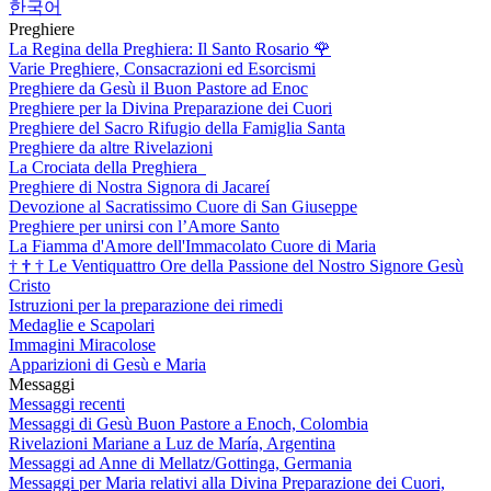
한국어
Preghiere
La Regina della Preghiera: Il Santo Rosario
🌹
Varie Preghiere, Consacrazioni ed Esorcismi
Preghiere da Gesù il Buon Pastore ad Enoc
Preghiere per la Divina Preparazione dei Cuori
Preghiere del Sacro Rifugio della Famiglia Santa
Preghiere da altre Rivelazioni
La Crociata della Preghiera
Preghiere di Nostra Signora di Jacareí
Devozione al Sacratissimo Cuore di San Giuseppe
Preghiere per unirsi con l’Amore Santo
La Fiamma d'Amore dell'Immacolato Cuore di Maria
†
†
†
Le Ventiquattro Ore della Passione del Nostro Signore Gesù
Cristo
Istruzioni per la preparazione dei rimedi
Medaglie e Scapolari
Immagini Miracolose
Apparizioni di Gesù e Maria
Messaggi
Messaggi recenti
Messaggi di Gesù Buon Pastore a Enoch, Colombia
Rivelazioni Mariane a Luz de María, Argentina
Messaggi ad Anne di Mellatz/Gottinga, Germania
Messaggi per Maria relativi alla Divina Preparazione dei Cuori,