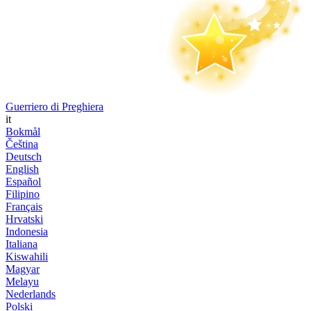
Guerriero di Preghiera
it
Bokmål
Čeština
Deutsch
English
Español
Filipino
Français
Hrvatski
Indonesia
Italiana
Kiswahili
Magyar
Melayu
Nederlands
Polski