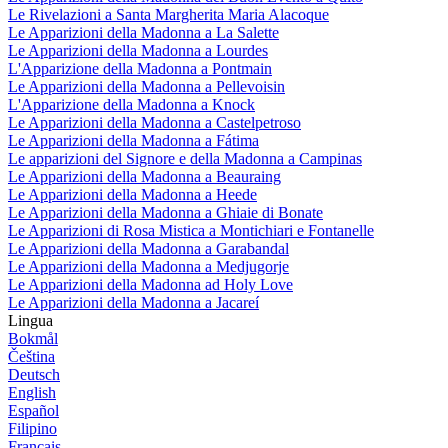
Le Rivelazioni a Santa Margherita Maria Alacoque
Le Apparizioni della Madonna a La Salette
Le Apparizioni della Madonna a Lourdes
L'Apparizione della Madonna a Pontmain
Le Apparizioni della Madonna a Pellevoisin
L'Apparizione della Madonna a Knock
Le Apparizioni della Madonna a Castelpetroso
Le Apparizioni della Madonna a Fátima
Le apparizioni del Signore e della Madonna a Campinas
Le Apparizioni della Madonna a Beauraing
Le Apparizioni della Madonna a Heede
Le Apparizioni della Madonna a Ghiaie di Bonate
Le Apparizioni di Rosa Mistica a Montichiari e Fontanelle
Le Apparizioni della Madonna a Garabandal
Le Apparizioni della Madonna a Medjugorje
Le Apparizioni della Madonna ad Holy Love
Le Apparizioni della Madonna a Jacareí
Lingua
Bokmål
Čeština
Deutsch
English
Español
Filipino
Français