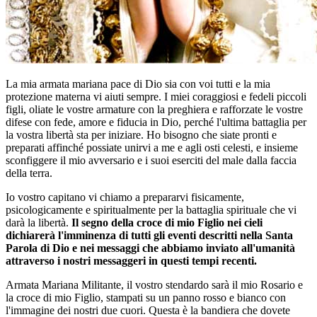
La mia armata mariana pace di Dio sia con voi tutti e la mia
protezione materna vi aiuti sempre. I miei coraggiosi e fedeli piccoli
figli, oliate le vostre armature con la preghiera e rafforzate le vostre
difese con fede, amore e fiducia in Dio, perché l'ultima battaglia per
la vostra libertà sta per iniziare. Ho bisogno che siate pronti e
preparati affinché possiate unirvi a me e agli osti celesti, e insieme
sconfiggere il mio avversario e i suoi eserciti del male dalla faccia
della terra.
Io vostro capitano vi chiamo a prepararvi fisicamente,
psicologicamente e spiritualmente per la battaglia spirituale che vi
darà la libertà.
Il segno della croce di mio Figlio nei cieli
dichiarerà l'imminenza di tutti gli eventi descritti nella Santa
Parola di Dio e nei messaggi che abbiamo inviato all'umanità
attraverso i nostri messaggeri in questi tempi recenti.
Armata Mariana Militante, il vostro stendardo sarà il mio Rosario e
la croce di mio Figlio, stampati su un panno rosso e bianco con
l'immagine dei nostri due cuori. Questa è la bandiera che dovete