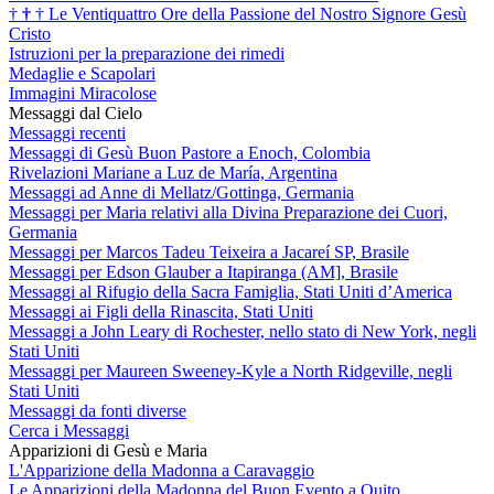
†
†
†
Le Ventiquattro Ore della Passione del Nostro Signore Gesù
Cristo
Istruzioni per la preparazione dei rimedi
Medaglie e Scapolari
Immagini Miracolose
Messaggi dal Cielo
Messaggi recenti
Messaggi di Gesù Buon Pastore a Enoch, Colombia
Rivelazioni Mariane a Luz de María, Argentina
Messaggi ad Anne di Mellatz/Gottinga, Germania
Messaggi per Maria relativi alla Divina Preparazione dei Cuori,
Germania
Messaggi per Marcos Tadeu Teixeira a Jacareí SP, Brasile
Messaggi per Edson Glauber a Itapiranga (AM], Brasile
Messaggi al Rifugio della Sacra Famiglia, Stati Uniti d’America
Messaggi ai Figli della Rinascita, Stati Uniti
Messaggi a John Leary di Rochester, nello stato di New York, negli
Stati Uniti
Messaggi per Maureen Sweeney-Kyle a North Ridgeville, negli
Stati Uniti
Messaggi da fonti diverse
Cerca i Messaggi
Apparizioni di Gesù e Maria
L'Apparizione della Madonna a Caravaggio
Le Apparizioni della Madonna del Buon Evento a Quito