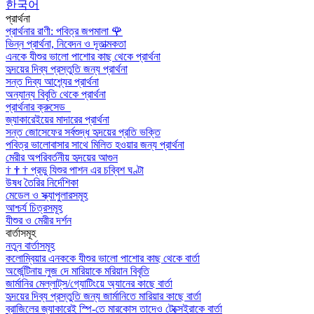
한국어
প্রার্থনা
প্রার্থনার রাণী: পবিত্র জপমালা
🌹
ভিন্ন প্রার্থনা, নিবেদন ও দূতাত্মকতা
এনকে যীশুর ভালো পাশোর কাছ থেকে প্রার্থনা
হৃদয়ের দিব্য প্রস্তুতি জন্য প্রার্থনা
সন্ত দিব্য আশ্র্যের প্রার্থনা
অন্যান্য বিবৃতি থেকে প্রার্থনা
প্রার্থনার ক্রুসেড
জ্যাকারেইয়ের মাদারের প্রার্থনা
সন্ত জোসেফের সর্বশুদ্ধ হৃদয়ের প্রতি ভক্তি
পবিত্র ভালোবাসার সাথে মিলিত হওয়ার জন্য প্রার্থনা
মেরীর অপরিবর্তনীয় হৃদয়ের আগুন
†
†
†
প্রভু যিশুর পাশন এর চব্বিশ ঘণ্টা
উষধ তৈরির নির্দেশিকা
মেডেল ও স্ক্যাপুলারসমূহ
আশ্চর্য চিত্রসমূহ
যীশুর ও মেরীর দর্শন
বার্তাসমূহ
নতুন বার্তাসমূহ
কলোম্বিয়ার এনককে যীশুর ভালো পাশোর কাছ থেকে বার্তা
অর্জেন্টিনায় লুজ দে মারিয়াকে মরিয়ান বিবৃতি
জার্মানির মেল্লাট্‌স/গ্যোটিংয়ে অ্যানের কাছে বার্তা
হৃদয়ের দিব্য প্রস্তুতি জন্য জার্মানিতে মারিয়ার কাছে বার্তা
ব্রাজিলের জ্যাকারেই স্পি-তে মারকোস তাদেও টেক্সেইরাকে বার্তা