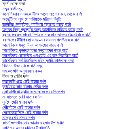
স্বর্গ থেকে বার্তা
নতুন বার্তাসমূহ
কলোম্বিয়ার এনককে যীশুর ভালো পাশোর কাছ থেকে বার্তা
অর্জেন্টিনায় লুজ দে মারিয়াকে মরিয়ান বিবৃতি
জার্মানির মেল্লাট্‌স/গ্যোটিংয়ে অ্যানের কাছে বার্তা
হৃদয়ের দিব্য প্রস্তুতি জন্য জার্মানিতে মারিয়ার কাছে বার্তা
ব্রাজিলের জ্যাকারেই স্পি-তে মারকোস তাদেও টেক্সেইরাকে বার্তা
ব্রাজিলের ইটাপিরাঙ্গা এএম-এর এডসন গ্লাউবারকে বার্তা
আমেরিকায় সন্ত দিব্য আশ্রয়ের কাছে বার্তা
আমেরিকায় পুনরুত্থানের সন্তানদের কাছে বার্তা
আমেরিকার রোচেস্টার এনওয়াই-এর জন লিয়ারিকে বার্তা
আমেরিকার নর্থ রিজভিলে মরিন সুইনি-কাইলকে বার্তা
বিভিন্ন উৎস থেকে বার্তাসমূহ
সংকেতগুলি অনুসন্ধান করুন
যীশুর ও মেরীর দর্শন
কারাভাজিওতে মেরি মাতার দর্শন
কুইটোতে ভাল ঘটনার মেরির দর্শন
সেন্ট মার্গারেট ম্যারি আলাকোককে রোভিলেশন
লা সালেতে মেরি মাতার দর্শন
লুর্দসে মেরি মাতার দর্শন
পোঁত্মেইনে মেরি মাতার দর্শন
পেলেভোয়াসিনে মেরি মাতার দর্ষন
নক্কে মেরি মাতার দর্শন
কাস্টেলপেট্রোসোয় আমার মহিলার উপস্থিতি
ফাতিমায় আমার মহিলার উপস্থিতি