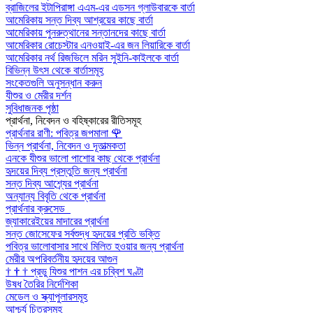
ব্রাজিলের ইটাপিরাঙ্গা এএম-এর এডসন গ্লাউবারকে বার্তা
আমেরিকায় সন্ত দিব্য আশ্রয়ের কাছে বার্তা
আমেরিকায় পুনরুত্থানের সন্তানদের কাছে বার্তা
আমেরিকার রোচেস্টার এনওয়াই-এর জন লিয়ারিকে বার্তা
আমেরিকার নর্থ রিজভিলে মরিন সুইনি-কাইলকে বার্তা
বিভিন্ন উৎস থেকে বার্তাসমূহ
সংকেতগুলি অনুসন্ধান করুন
যীশুর ও মেরীর দর্শন
সুবিধাজনক পৃষ্ঠা
প্রার্থনা, নিবেদন ও বহিষ্কারের রীতিসমূহ
প্রার্থনার রাণী: পবিত্র জপমালা
🌹
ভিন্ন প্রার্থনা, নিবেদন ও দূতাত্মকতা
এনকে যীশুর ভালো পাশোর কাছ থেকে প্রার্থনা
হৃদয়ের দিব্য প্রস্তুতি জন্য প্রার্থনা
সন্ত দিব্য আশ্র্যের প্রার্থনা
অন্যান্য বিবৃতি থেকে প্রার্থনা
প্রার্থনার ক্রুসেড
জ্যাকারেইয়ের মাদারের প্রার্থনা
সন্ত জোসেফের সর্বশুদ্ধ হৃদয়ের প্রতি ভক্তি
পবিত্র ভালোবাসার সাথে মিলিত হওয়ার জন্য প্রার্থনা
মেরীর অপরিবর্তনীয় হৃদয়ের আগুন
†
†
†
প্রভু যিশুর পাশন এর চব্বিশ ঘণ্টা
উষধ তৈরির নির্দেশিকা
মেডেল ও স্ক্যাপুলারসমূহ
আশ্চর্য চিত্রসমূহ