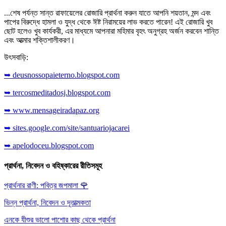
...শেষ পর্যন্ত সান্ত রাফায়েলের রোজারি প্রার্থনা করুন যাতে আপনি শয়তান, মন্দ এবং
পাপের বিরুদ্ধে হামলা ও যুদ্ধ থেকে ঈষ্ট নিরাময়ের লাভ করতে পারেন! এই রোজারি খুব
ছোট হলেও খুব কার্যকরী, এর মাধ্যমে আপনারা মহিমার বৃহৎ অনুগ্রহ অর্জন করবেন শান্তি
এবং আত্মার শক্তিশালীকরণ।
উৎসবাড়ি:
➥ deusnossopaieterno.blogspot.com
➥ tercosmeditadosj.blogspot.com
➥ www.mensageiradapaz.org
➥ sites.google.com/site/santuariojacarei
➥ apelodoceu.blogspot.com
প্রার্থনা, নিবেদন ও বহিষ্কারের রীতিসমূহ
প্রার্থনার রাণী: পবিত্র জপমালা
🌹
ভিন্ন প্রার্থনা, নিবেদন ও দূতাত্মকতা
এনকে যীশুর ভালো পাশোর কাছ থেকে প্রার্থনা