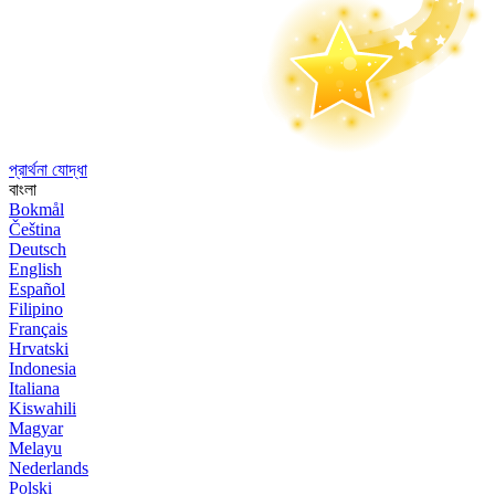
প্রার্থনা যোদ্ধা
বাংলা
Bokmål
Čeština
Deutsch
English
Español
Filipino
Français
Hrvatski
Indonesia
Italiana
Kiswahili
Magyar
Melayu
Nederlands
Polski