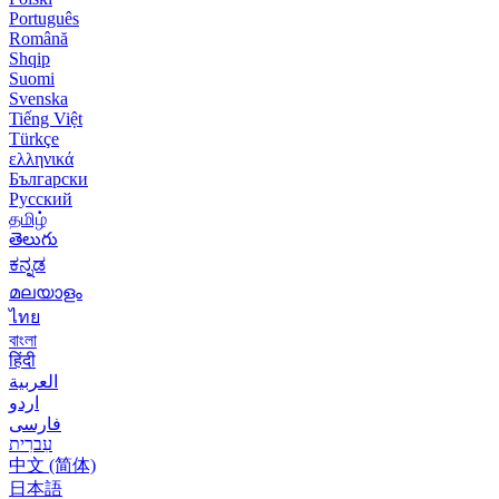
Português
Română
Shqip
Suomi
Svenska
Tiếng Việt
Türkçe
ελληνικά
Български
Русский
தமிழ்
తెలుగు
ಕನ್ನಡ
മലയാളം
ไทย
বাংলা
हिंदी
العربية
اردو
فارسی
עִברִית
中文 (简体)
日本語