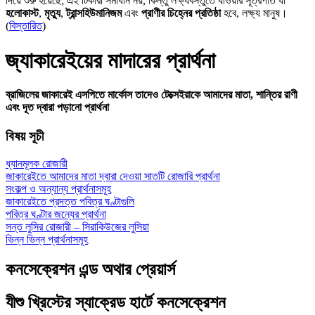
দিয়ে শুরু হয়েছে; এই টিকারা সমাধান নয়, কিন্তু লক্ষ্যবস্তুতে যাওয়ার সূত্রপাত যা
হলোকাস্ট
,
মৃত্যু
,
ট্রান্সহিউমানিজম
এবং
প্রাণীর চিহ্নের প্রতিষ্ঠা
হবে, লক্ষ্য মানুষ।
(
বিস্তারিত
)
জ্যাকারেইয়ের মাদারের প্রার্থনা
ব্রাজিলের জাকারেই এসপিতে মার্কোস তাদেও টেক্সেইরাকে আমাদের মাতা, শান্তির রাণী
এবং দূত দ্বারা পড়ানো প্রার্থনা
বিষয় সূচী
ধ্যানমূলক রোজারী
জাকারেইতে আমাদের মাতা দ্বারা দেওয়া সাতটি রোজারি প্রার্থনা
সংকল্প ও অন্যান্য প্রার্থনাসমূহ
জাকারেইতে প্রদত্ত পবিত্র ঘণ্টাগুলি
পবিত্র ঘণ্টার জন্যের প্রার্থনা
সন্ত লুসির রোজারী – সিরাকিউজের লুসিয়া
ভিন্ন ভিন্ন প্রার্থনাসমূহ
কনসেক্রেশন এন্ড অথার প্রেয়ার্স
যীশু খ্রিস্টের স্যাক্রেড হার্টে কনসেক্রেশন