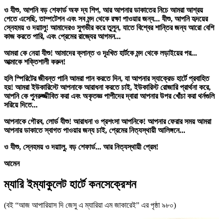
ও যীশু, আপনি বড় শেফার্ড অফ দ্য শিপ, আর আপনার ডাকাতের নিচে আমরা আশ্রয়
পেতে এসেছি, তাম্পটেশন এবং সব মন্দ থেকে রক্ষা পাওয়ার জন্য... যীশু, আপনি হৃদয়ের
স্নেহময় ও দয়াালু! আমাদেরও সুগভীর করে তুলুন, যাতে বিশ্বের শান্তির জন্য আরো বেশি
কাজ করতে পারি, এবং প্রেমের রাজ্যের আগমন...
আমরা কে নেয়া যীশু! আমাদের ক্লান্ত ও দূঃখিত হার্টকে মন্দ থেকে লড়াইয়ের পর...
আত্মাকে শক্তিশালী করুন!
হলি স্পিরিটের জীবন্ত পানি আমরা পান করতে দিন, যা আপনার স্যাক্রেড হার্টে প্রবাহিত
হয়! আমরা ইউকারিস্টে আপনাকে আরাধনা করতে চাই, ইউকারিস্ট রোজারি প্রার্থনা করে,
আপনি কে পুনরুজ্জীবিত করা এবং অকৃতজ্ঞ পাপীদের দ্বারা আপনার উপর খোঁচা করা থর্নগুলি
সরিয়ে দিতে...
আপনাকে গৌরব, লোর্ড যীশু! আরাধনা ও প্রশংসা আপনিকে! আপনার ফেরার সময় আমরা
আপনার ডাকাতে স্বাগত পাওয়ার জন্য চাই, প্রেমের নিত্যস্থায়ী আলিঙ্গনে...
ও যীশু, স্নেহময় ও দয়াালু, বড় শেফার্ড... আর নিত্যস্থায়ী প্রেম!
আমেন
ম্যারি ইম্যাকুলেট হার্টে কনসেক্রেশন
(বই “আজ আপারিয়াস দি জেসু এ ম্যারিয়া এম জাকারেই” এর পৃষ্ঠা ৯৮০)