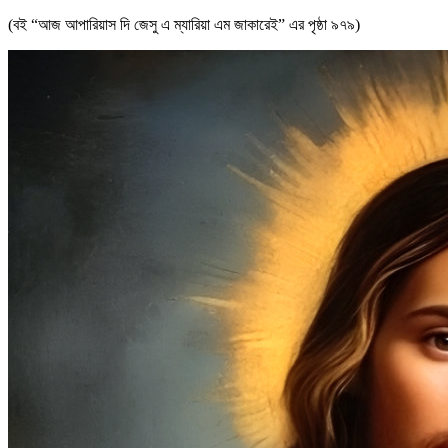
(বই “আজ আপারিয়াস দি জেসু এ ম্যারিয়া এম জাকারেই” এর পৃষ্ঠা ৯৭৯)