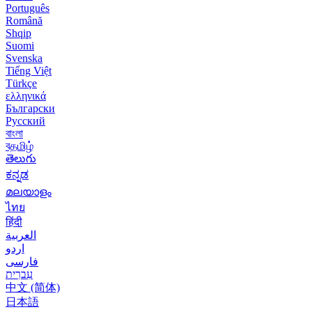
Português
Română
Shqip
Suomi
Svenska
Tiếng Việt
Türkçe
ελληνικά
Български
Русский
বাংলা
বதமிழ்
తెలుగు
ಕನ್ನಡ
മലയാളം
ไทย
हिंदी
العربية
اردو
فارسی
עִברִית
中文 (简体)
日本語