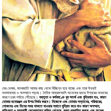
মের ভেষজ, মানবজাতি আমার কাছ থেকে বিচ্ছিন্ন হয়ে যাচ্ছে এবং তারা উভয়ই
অবসাধানায় ও অসম্মানে পড়ছে। দৈহিক আক্রমণগুলি অনেকের হৃদয়ে ঈশ্বরের অভাবের
কারণে চরম পর্যায়ে পৌঁছেছে।
বক্তৃতা ও কর্মকাণ্ডে খুব সতর্ক এবং বুদ্ধিমান হও, কারণ
তোমার মনোরঞ্জন এর উপর নির্ভর করবে। নিজেকে এবং তোমার সন্তানের, পরিবারের,
লোকদের এবং দিনের সময় থাকতে যাওয়ার স্থানে মুদ্রিত করে নাও কারণ অসম্মান,
সহিংসতা ও আগ্রাসী ফেরেশতাগণ মুক্তি পেয়েছে, রক্ত প্রবাহিত করছে এবং অনেক