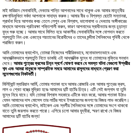
মাই মারিয়ান সেনাবাহিনী, দেবতার শান্তি আপনাদের সাথে থাকুক এবং আমার মাতৃত্বীয়
রক্ষণাভিমুখিতা সর্বদা আপনাকে সাহায্য করুক। আমার বীর ও বিশ্বস্ত ছোটো সন্তানরা,
প্রার্থনা দিয়ে আপনার কবচ তেলে লেপুন এবং বিশ্বাস, ভালোবাসা ও দেবতায় অঙ্গীকারের
মাধ্যমে আপনার প্রতিরক্ষা শক্তিশালী করুন, কারণ আপনাদের স্বাধীনতার জন্য চূড়ান্ত
যুদ্ধ শুরু হচ্ছে। আমার সাথে মিলিত হয়ে আকাশীয় সেনাবাহিনীর সঙ্গে যোগদান করতে
প্রস্তুতি নিন এবং একত্রে শয়তানের বিরোধীদের ও তাদের মন্দীমা সৈনিকদের পৃথিবী থেকে
পরাজিত করুন।
আমি তোমাদের ক্যাপ্টেন, তোমরা নিজেদের শারীরিকভাবে, মনোভাবগতভাবে এবং
আধ্যাত্মিকভাবে প্রস্তুতি নিতে ডাকছি এই আধ্যাত্মিক যুদ্ধে যা তোমাদের মুক্তির সন্ধান
দেবে।
আমার পুত্রের ক্রসের চিহ্ন স্বর্গে ঘোষণা করবে যে সমস্ত ঘটনা যেগুলো ঈশ্বরীর
শব্দ এবং আমরা মানুষকে সাম্প্রতিক সময়ে আমাদের রাসূলদের মাধ্যমে প্রেরণ করা
সন্দেশগুলোর নিকটবর্তী।
মিলিট্যান্ট ম্যারিয়ান আর্মি, তোমার পতাকা হবে আমার রোজারি এবং আমার পুত্রের ক্রস,
লাল ও শ্বেত বস্ত্রে মুদ্রিত হবেঃ আমাদের দুটি হার্টের চিত্র। এটি সেই জল্লাদ যা তুমি
যুদ্ধে নিয়ে যাবে। যদি তোমরা বিশ্বাস সহকারে এটিকে বহন করো, আমার পতাকা উঠাও
যেমন আমাদের দাস মোসেস তার লাঠির সাথে ইসরায়েলের জনগণের বিজয় লাভ করেছিল।
আমি তোমাদের ক্যাপ্টেন, মাইকেল এবং স্বর্গীয় সৈনিকদের সঙ্গে তোমাদের সংগে থাকবো
যাতে তুমি জয়লাভ করতে পারো। এগিয়ে চলো আমার যুদ্ধীরা, স্মরণ রাখো যে বিজয়
আমাদের দুটি হার্টের জন্য!