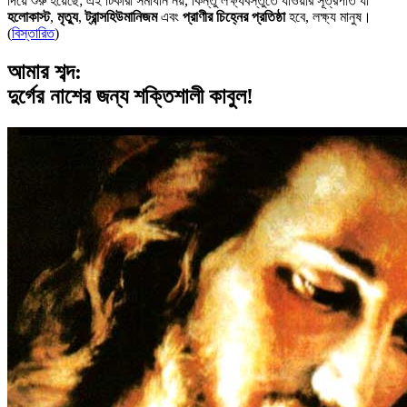
দিয়ে শুরু হয়েছে; এই টিকারা সমাধান নয়, কিন্তু লক্ষ্যবস্তুতে যাওয়ার সূত্রপাত যা
হলোকাস্ট
,
মৃত্যু
,
ট্রান্সহিউমানিজম
এবং
প্রাণীর চিহ্নের প্রতিষ্ঠা
হবে, লক্ষ্য মানুষ।
(
বিস্তারিত
)
আমার শব্দ:
দুর্গের নাশের জন্য শক্তিশালী কাবুল!