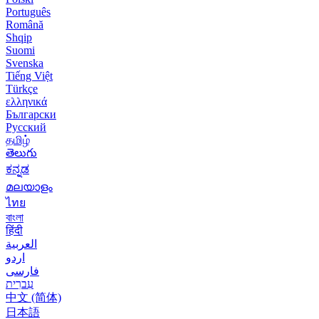
Português
Română
Shqip
Suomi
Svenska
Tiếng Việt
Türkçe
ελληνικά
Български
Русский
தமிழ்
తెలుగు
ಕನ್ನಡ
മലയാളം
ไทย
বাংলা
हिंदी
العربية
اردو
فارسی
עִברִית
中文 (简体)
日本語