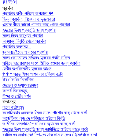
한국어
প্রার্থনা
প্রার্থনার রাণী: পবিত্র জপমালা
🌹
ভিন্ন প্রার্থনা, নিবেদন ও দূতাত্মকতা
এনকে যীশুর ভালো পাশোর কাছ থেকে প্রার্থনা
হৃদয়ের দিব্য প্রস্তুতি জন্য প্রার্থনা
সন্ত দিব্য আশ্র্যের প্রার্থনা
অন্যান্য বিবৃতি থেকে প্রার্থনা
প্রার্থনার ক্রুসেড
জ্যাকারেইয়ের মাদারের প্রার্থনা
সন্ত জোসেফের সর্বশুদ্ধ হৃদয়ের প্রতি ভক্তি
পবিত্র ভালোবাসার সাথে মিলিত হওয়ার জন্য প্রার্থনা
মেরীর অপরিবর্তনীয় হৃদয়ের আগুন
†
†
†
প্রভু যিশুর পাশন এর চব্বিশ ঘণ্টা
উষধ তৈরির নির্দেশিকা
মেডেল ও স্ক্যাপুলারসমূহ
আশ্চর্য চিত্রসমূহ
যীশুর ও মেরীর দর্শন
বার্তাসমূহ
নতুন বার্তাসমূহ
কলোম্বিয়ার এনককে যীশুর ভালো পাশোর কাছ থেকে বার্তা
অর্জেন্টিনায় লুজ দে মারিয়াকে মরিয়ান বিবৃতি
জার্মানির মেল্লাট্‌স/গ্যোটিংয়ে অ্যানের কাছে বার্তা
হৃদয়ের দিব্য প্রস্তুতি জন্য জার্মানিতে মারিয়ার কাছে বার্তা
ব্রাজিলের জ্যাকারেই স্পি-তে মারকোস তাদেও টেক্সেইরাকে বার্তা