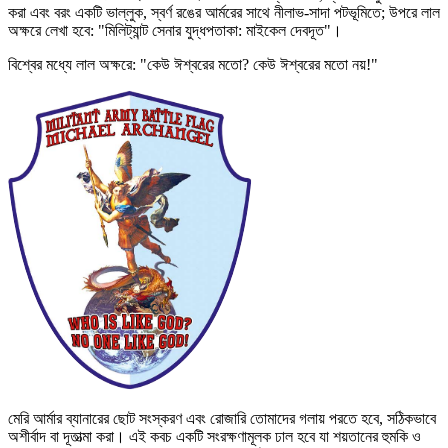
করা এবং বরং একটি ভাল্লুক, স্বর্ণ রঙের আর্মরের সাথে নীলাভ-সাদা পটভূমিতে; উপরে লাল
অক্ষরে লেখা হবে: "মিলিট্যান্ট সেনার যুদ্ধপতাকা: মাইকেল দেবদূত"।
বিশ্বের মধ্যে লাল অক্ষরে: "কেউ ঈশ্বরের মতো? কেউ ঈশ্বরের মতো নয়!"
মেরি আর্মার ব্যানারের ছোট সংস্করণ এবং রোজারি তোমাদের গলায় পরতে হবে, সঠিকভাবে
অশীর্বাদ বা দূতাত্মা করা। এই কবচ একটি সংরক্ষণামূলক ঢাল হবে যা শয়তানের হুমকি ও