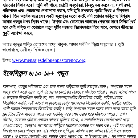
হারানোর শিকার হবে। তুমি কষ্ট পাবে, ছোটো সন্তানরা, কিন্তু ভয় করবে না, স্বর্গ রক্ষা,
পরিশোধন এবং তোমাদের দেখাশোনা করবে, যদি তুমি ঈশ্বরের প্রতি স্থির ও বিশ্বস্ত
থাক। তিন অর্ধেক বছর যেন একটা স্বপ্নের মতো কাটে, যদি তোমার ভক্তি ও বিশ্বাস
আমার প্রভুর উপর স্থির থাকে। ঈশ্বর এবং তোমাদের ভাইদের প্রেমের সাথে মিলিত ধৈর্য
হবে সেই শক্তি যা তোমাকে নতুন সৃষ্টির দরজায় নিরাপদভাবে নিয়ে যাবে, যেখানে জীবনের
মুকুট অপেক্ষা করবে。
আমার প্রভুর শান্তি তোমাদের মধ্যে থাকুক, আমার সর্বাধিক প্রিয় সন্তানরা। তুমি
ভালোবাসে, মেরী দ্য মিস্টিক রোজ।
উৎস:
www.mensajesdelbuenpastorenoc.org
ইফেসিয়ান্স ৬:১০-১৮+ পড়ুন
অবশেষে, প্রভুর শক্তিতে এবং তার বলের শক্তিতে তুমি মজবুত হোক। ঈশ্বরের সকল
অস্ত্র ধারণ করো যাতে তুমি শয়তানের চালাকির বিরুদ্ধে দাঁড়াতে পারো। কারণ আমরা মাংস
ও রক্তের বিরোধিতা করছি না, বরং প্রধানত্বগুলির বিরোধিতা করছি, শক্তিগুলোর
বিরোধিতা করছি, এই কালো অন্ধকারের বিশ্ব শাসকদের বিরোধিতা করছি, স্বর্গীয় স্থানে
পাপী আত্মার সৈন্যদলের বিরোধিতা করছি। তাই ঈশ্বরের সকল অস্ত্র ধারণ করো যাতে তুমি
মন্দ দিনে টিকে থাকতে পারো এবং সবকিছু করে শেষ করার পরে দাঁড়াতে পারো। তখন
দাঁড়াও, সত্যের বেল্টকে তোমার কামরে ঝুলিয়ে রাখো, ও ন্যায়বিচারের ব্রেস্টপ্লেট পড়ে
নেওয়া হোক; এছাড়াও গস্পেলের শান্তির সরঞ্জামে তোমার পদ ধারণ কর। এই সব ছাড়া,
বিশ্বাসের চাদর গ্রহণ কর, যার সাহায্যে তুমি মন্দ আত্মার সকল আগুনবর্ষা নিশ্চিহ্ন করতে
পারো। ও রক্ষার হেলমেট এবং আত্মার খড়্গ গ্রহণ কর, যা ঈশ্বরের শব্দ। সব সময়ে আত্মায়