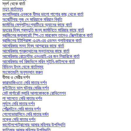
স্বর্গ থেকে বার্তা
নতুন বার্তাসমূহ
কলোম্বিয়ার এনককে যীশুর ভালো পাশোর কাছ থেকে বার্তা
অর্জেন্টিনায় লুজ দে মারিয়াকে মরিয়ান বিবৃতি
জার্মানির মেল্লাট্‌স/গ্যোটিংয়ে অ্যানের কাছে বার্তা
হৃদয়ের দিব্য প্রস্তুতি জন্য জার্মানিতে মারিয়ার কাছে বার্তা
ব্রাজিলের জ্যাকারেই স্পি-তে মারকোস তাদেও টেক্সেইরাকে বার্তা
ব্রাজিলের ইটাপিরাঙ্গা এএম-এর এডসন গ্লাউবারকে বার্তা
আমেরিকায় সন্ত দিব্য আশ্রয়ের কাছে বার্তা
আমেরিকায় পুনরুত্থানের সন্তানদের কাছে বার্তা
আমেরিকার রোচেস্টার এনওয়াই-এর জন লিয়ারিকে বার্তা
আমেরিকার নর্থ রিজভিলে মরিন সুইনি-কাইলকে বার্তা
বিভিন্ন উৎস থেকে বার্তাসমূহ
সংকেতগুলি অনুসন্ধান করুন
যীশুর ও মেরীর দর্শন
কারাভাজিওতে মেরি মাতার দর্শন
কুইটোতে ভাল ঘটনার মেরির দর্শন
সেন্ট মার্গারেট ম্যারি আলাকোককে রোভিলেশন
লা সালেতে মেরি মাতার দর্শন
লুর্দসে মেরি মাতার দর্শন
পোঁত্মেইনে মেরি মাতার দর্শন
পেলেভোয়াসিনে মেরি মাতার দর্ষন
নক্কে মেরি মাতার দর্শন
কাস্টেলপেট্রোসোয় আমার মহিলার উপস্থিতি
ফাতিমায় আমার মহিলার উপস্থিতি