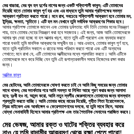
মের বাচ্চারা, মের শব্দ হল দুর্গের নাশের জন্য একটি শক্তিশালী কাবুল; এটি তোমাদের
দিয়েছি যাতে তোমার কাবুল পূর্ণ হয় এবং এর মাধ্যমে তুমি আমার প্রতিপক্ষের সমস্ত
আক্রমণ প্রতিহত করতে পারো। মনে রাখ, সবচেয়ে শক্তিশালী আক্রমণ হবে তোমার মন,
ইন্দ্রিয়, ক্ষমতা, স্মৃতিতে। এটি হল মন যেখানে তুমি সর্বাধিক আক্রমণের শিকার হবে।
আমার প্রতিপক্ষ তোমাকে জানেন এবং তোমার দুর্বলতার: যদি তিনি তোমার মনের নিয়ন্ত্রণ
পায়, তবে তোমার দেহের নিয়ন্ত্রণ করা হবে সহজতর। এই জন্য, আজ আমি তোমাদেরকে
আমার শব্দ দেয়া হচ্ছে যা হল আত্মার খড়্গ, যাতে তুমি এটি প্রয়োগ এবং ব্যবহার করতে
পারো যখনই তুমি মানসিক আক্রমণের সম্মুখীন হয়। আর এভাবে, তোমার কাবুল পূর্ণ হবে,
যাতে তুমি প্রতিদিন সকালে ও রাতের সময় পরিধান করতে পারো এবং এটি অন্যদের
শেখাতে; মনে রাখা যে, এটি তোমাদের আত্মীয়দের মধ্যে প্রসারিত করতে। আমি এটিকে
তোমাদেরকে মনে করে দিচ্ছি যেন তুমি এই রূপান্তরকালীন সময়ে নিজেদের রক্ষা করার
জন্য।
আত্মিক কাবুল
মের ছোটদের, আমি তোমাদেরকে ঘোষণা করতে চাই যে আমি কিছু সময়ের জন্য তোমার
সাথে থাকব; মের সতর্কতার পরে আমি সমস্ত যা লিখিত আছে পূরণ করার জন্য আলাদা
হবে; দুঃখী হও না, আনন্দ করো, আমি নতুন স্বর্গীয় জেরুসালেমে তোমাদের জন্য বাসস্থান
প্রস্তুতি করতে যাচ্ছি। আমি তোমার কাছে মায়ের দিয়েছি, গৃহীত পিতা ইয়োসেফকে,
প্রিয় মাইকেল এবং আর্কাঙ্গেল ও ফেরেশতাগণদের দলকে, যা তুমি সাথে মিলে, আমার
যোদ্ধা সেনাবাহিনী হিসেবে আমার প্রতিপক্ষ এবং তার শৈতানিক সেনাদের পরাজিত করবে।
মের ভেষজ, আমার রক্ত ও ঘাটের শক্তির ব্যবহার করে
নাও যে তুমি বাদামীর আক্রমণ থেকে রক্ষা পেতে পারো!