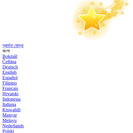
প্রার্থনা যোদ্ধা
বাংলা
Bokmål
Čeština
Deutsch
English
Español
Filipino
Français
Hrvatski
Indonesia
Italiana
Kiswahili
Magyar
Melayu
Nederlands
Polski