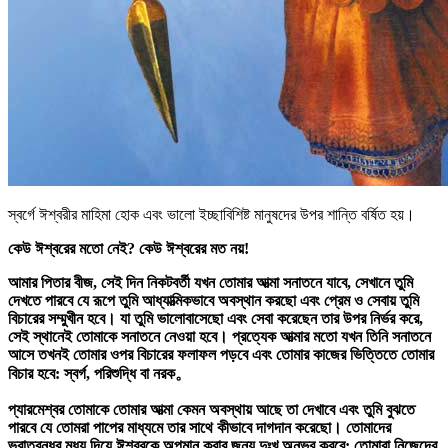
স্বর্গে ঈশ্বরীর মাহিমা হোক এবং ভালো ইচ্ছাবিশিষ্ট মানুষদের উপর শান্তি বর্ষিত হয়।
কেউ ঈশ্বরের মতো নেই? কেউ ঈশ্বরের মত নয়!
আমার পিতার বীজ, সেই দিন নিকটবর্তী যখন তোমার আত্মা সনাতনে যাবে, সেখানে তুমি
দেখতে পারবে যে রূপে তুমি আধ্যাত্মিকভাবে অবস্থান করছো এবং প্রেম ও সেবায় তুমি
বিচারের সম্মুখীন হবে। যা তুমি ভালোবাসেছো এবং সেবা করেছেন তার উপর নির্ভর করে,
সেই স্থানেই তোমাকে সনাতনে নেওয়া হবে। প্রত্যেক আত্মার মতো যখন তিনি সনাতনে
আসে তখনই তোমার ওপর বিচারের ফলাফল পড়বে এবং তোমার কাজের ভিত্তিতে তোমার
বিচার হবে: স্বর্গ, পরিশুদ্ধি বা নরক。
প্যারমেশ্বর তোমাকে তোমার আত্মা কেমন অবস্থায় আছে তা দেখাবে এবং তুমি বুঝতে
পারবে যে তোমরা পাপের মাধ্যমে তার সাথে কীভাবে দাগদান করেছো। তোমাদের
ভ্রাতৃবন্ধুর মধ্য দিয়ে ঈশ্বরকে অপমান করার জন্য দুঃখ অনুভব করবে; তোমারা নিজেদের