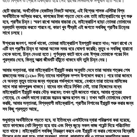
যাতে বিশ্বাস ও প্রেমে একত্রীত হয়ে সেই দুঃখের দিনগুলিকে সম্মুখীন হতে পারো।
ছোট বাচ্চারা, অর্থনৈতিক হেকাটম্ব নিকটে আসছে, এই বিশ্বের শাসক এলিটরা বিশ্ব
অর্থনীতিকে অস্থির করবে, কাগজের টাকা পড়তে দেবে এবং তাই মাইক্রোচিপের যুগ শুরু
হবে, প্রাণীর চিহ্ন। স্মরণ রাখো আমার বাচ্চারা যে, মাইক্রোচিপ ছাড়া তোমরা তোমাদের
দ্রব্যাদি ব্যবহার করতে পারবে না, কারণ খুব শীঘ্রই এই জগতে সবকিছু প্রাণীর চিহ্নের
সাথে চলছে।
ঈশ্বরের জনগণ, সতর্ক থাকো, তোমরা মাইক্রোচিপ ইমপ্লান্ট করতে দাও; স্মরণ রাখো যে
এটি হল প্রাণীর চিহ্ন যা আমরা অনেক সময় ধরে ঘোষণা করেছি; মৃত্যু ও সবকিছু হারানো
থেকে ভালো, চিহ্ন দেওয়া হতে। পূর্ণদ্রব্য কাটে যাবে এবং ঈশ্বর তোমাকে পরের দিন
পুরস্কার দেবে, কিন্তু আত্মা জীবনটি হাঁটুতে থাকবে যদি তুমি চিহ্ন দেয়।
আমার সন্তানরা, যারা মাইক্রোচিপ ইঁপ্ল্যান্ট করার অনুমতি দেবে তারা আমার শত্রুর শেষ
রাজত্বের সময় (১২৯০ দিন) তাদের সামগ্রিক সম্পদ উপভোগ করবে। পরে তারা জানবে
যে অনন্ত মৃত্যু তাদের জন্য গহ্বরের গর্ভস্থলে আছে, যেখানে তারা তাদের মালিকের
সাথে সারা কালপুরুষ থাকবে। যাদের নাম বইয়ে লিখিত নেই, তারা নিজেদের মধ্যে
মাইক্রোচিপ ইঁপ্ল্যান্ট করার দৌড় করবেন; তখন তুমি জানতে পারবে, আমার পুত্রের
গোত্রে, যে এগুলি ভালো চরারের ফল্ডের বক্সের ছাগল নয়। তখন আমি তোমাদের ঘোষণা
করছি, আমার সন্তানরা, বিশ্বব্যাপী মাইক্রোচিপ, প্রাণীর নিশানের ইঁপ্ল্যান্ট শুরু করার জন্য
সব কিছু প্রস্তুত আছে。
শুধুমাত্র অর্থনীতিকে পড়তে হবে, যা ইতিমধ্যে এলাইটদের দ্বারা পরিকল্পনা করা হয়েছে,
যাতে কাগজের নোট বিলুপ্ত হয়ে যায় এবং বিশ্ব জুড়ে সকল কাজ পয়েন্ট দিয়ে পরিচালিত
হতে থাকে। মাইক্রোচিপ সবকিছু নিয়ন্ত্রণ করবে এবং ইঁপ্ল্যান্ট না করার লোকেদের বিদ্রোহী
হিসেবে গণ্য করা হবে; তারা অনুসরণ, যাতনা, কারাগারে বন্দি ও তাদের সম্পত্তির সকল