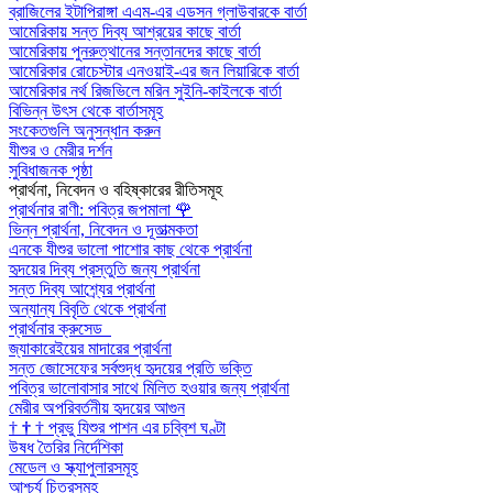
ব্রাজিলের ইটাপিরাঙ্গা এএম-এর এডসন গ্লাউবারকে বার্তা
আমেরিকায় সন্ত দিব্য আশ্রয়ের কাছে বার্তা
আমেরিকায় পুনরুত্থানের সন্তানদের কাছে বার্তা
আমেরিকার রোচেস্টার এনওয়াই-এর জন লিয়ারিকে বার্তা
আমেরিকার নর্থ রিজভিলে মরিন সুইনি-কাইলকে বার্তা
বিভিন্ন উৎস থেকে বার্তাসমূহ
সংকেতগুলি অনুসন্ধান করুন
যীশুর ও মেরীর দর্শন
সুবিধাজনক পৃষ্ঠা
প্রার্থনা, নিবেদন ও বহিষ্কারের রীতিসমূহ
প্রার্থনার রাণী: পবিত্র জপমালা
🌹
ভিন্ন প্রার্থনা, নিবেদন ও দূতাত্মকতা
এনকে যীশুর ভালো পাশোর কাছ থেকে প্রার্থনা
হৃদয়ের দিব্য প্রস্তুতি জন্য প্রার্থনা
সন্ত দিব্য আশ্র্যের প্রার্থনা
অন্যান্য বিবৃতি থেকে প্রার্থনা
প্রার্থনার ক্রুসেড
জ্যাকারেইয়ের মাদারের প্রার্থনা
সন্ত জোসেফের সর্বশুদ্ধ হৃদয়ের প্রতি ভক্তি
পবিত্র ভালোবাসার সাথে মিলিত হওয়ার জন্য প্রার্থনা
মেরীর অপরিবর্তনীয় হৃদয়ের আগুন
†
†
†
প্রভু যিশুর পাশন এর চব্বিশ ঘণ্টা
উষধ তৈরির নির্দেশিকা
মেডেল ও স্ক্যাপুলারসমূহ
আশ্চর্য চিত্রসমূহ