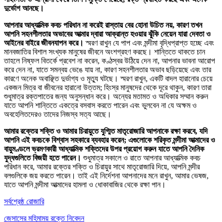
দুর্ভোগ আনছে।
আপনার আধ্যাত্মিক কবচ পরিধান না করেই রাস্তায় বের হোনা উচিত নয়, কারণ তখন
আপনি সহনশীলতার অভাবের আত্মার দ্বারা আক্রান্ত হওয়ার ঝুঁকি নেয়েন যারা দেবতা ও
আইনের বাইরে জীবনযাপন করে।
স্মরণ রাখুন যে পাপ এবং মন্দীমা বৃদ্ধিপ্রাপ্ত হচ্ছে এবং
মানবজাতির বিশাল সংখ্যক মানুষের জীবনে অংশগ্রহণ করছে। শান্তিতে থাকতে চান
তাহলে নিষ্ফল বিতর্কে প্রবেশ না করেন, কণ্ঠস্বর উঠিয়ে দেন না, আপনার ভাবনা আরোপ
করে দেন না, যাতে সমন্বয় ভেঙে যায় না, কারণ সহনশীলতার অভাব ছড়িয়েছে এবং তার
কারণে অনেক অবাঞ্ছিত দুর্ভাগ্য ও মৃত্যু ঘটছে। স্মরণ রাখুন, একটি বাদল হারানোর চেয়ে
একজন মিত্র বা জীবনের হারানো উত্তম; হিংস্র মানুষদের থেকে দূরে থাকুন, কারণ তারা
শুধুমাত্র রক্তপাতের জন্য অনুসন্ধান করে। অন্যের মতামত ও অধিকার সম্মান করুন
যাতে আপনি শান্তিতে একত্রে বসবাস করতে পারেন এবং ভুলবেন না যে অক্ষম ও
অবহেলিতদেরও তাদের নিজস্ব সত্য আছে।
আমার রক্তের শক্তি ও আমার চিরায়ুতে যুগ্মিত মাতৃরোজারি আপনাকে রক্ষা করবে, যদি
আপনি এই কবচকে বিশ্বাস সহকারে ব্যবহার করেন; এগুলোকে শরিকৃত মন্দীমা আত্মাদের ও
বায়ুমণ্ডলে ভ্রমণকারী আধ্যাত্মিক শক্তিদের উপর প্রয়োগ করুন যাতে আপনি দৈনিক
যুদ্ধগুলিতে বিজয়ী হতে পারেন।
শুধুমাত্র সকালে ও রাতে আপনার আধ্যাত্মিক কবচ
পরিধান করে, আমার রক্তের শক্তি ও চিরায়ুর সাথে মাতৃরোজারি দিয়ে, আপনি মন্দীর
বলগুলিকে জয় করতে পারেন। তাই এই নির্দেশনা আপনাদের মনে রাখুন, আমার ভেষজ,
যাতে আপনি মন্দীমা আত্মাদের হামলা ও ধোকাবাজির থেকে রক্ষা পান।
সর্বশ্রেষ্ঠ রোজারি
জেসাসের মহিমাময় রক্তে নিবেদন