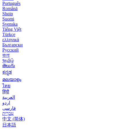
Português
Română
Shqip
Suomi
Svenska
Tiếng Việt
Türkçe
ελληνικά
Български
Русский
বাংলা
বதமிழ்
తెలుగు
ಕನ್ನಡ
മലയാളം
ไทย
हिंदी
العربية
اردو
فارسی
עִברִית
中文 (简体)
日本語