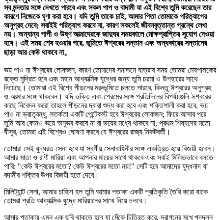
সব মন্দতার সঙ্গে দেখতে পারবে এবং সকল পাপ ও বাদামী যা এই বিশ্বে তুমি করেছেন তার
কারণে নিজেকে ঘৃণা করা হবে। যদি তুমি তাকে চাই, আমার পিতা তোমাকে পরিত্যাগের
অনুগ্রহ দেবে; সবাইই পরিত্যাগ করবে না, কারণ সকলেই জীবনবৃত্তান্ত গ্রন্থে লেখা
নয়। অন্যান্য পাপী ও উষ্ণ আত্মাদেরকে জাদুঘর সময়কালে মোক্ষপ্রাপ্তির সুযোগ দেওয়া
হবে। এই সময় শেষ হওয়ার পরে, ভূমিতে ঈশ্বরের সন্তান এবং অন্ধকারের সন্তানের
ছাড়া আর কেউ থাকবে না。
ভয় পাও না ঈশ্বরের লোকজন, কারণ তোমাদের সনাতনে যাত্রার সময় তোমরা মেষপালকের
রক্তে মুদ্রিত হবে এবং মহান আধ্যাত্মিক যুদ্ধের জন্য তুমি চরমা ও উপহারের সাথে
দিয়েছে। তোমারা এই বিশ্বে পীড়নের মরুভূমিতে চলতে পারবে, কিন্তু ঈশ্বরের অনুগ্রহ
ও আত্মার সঙ্গে থাকবেন। যদি ভক্তি এবং প্রেমের সঙ্গে প্রতিদিনের বিপর্যয়গুলি ঈশ্বরের
কাছে নিবেদন করো তাহলে পীড়নের দ্বারা শুদ্ধ করা হবে এবং শক্তিশালী করা হবে, ভয়
পাও না ভ্রাতৃবন্ধু, সতর্কতা একটি পেন্টেকস্ট হবে ঈশ্বরের লোকজন; ফিরে আসার পরে
তুমি আর কোনও ভয়ে অনুভব করবে না বা ভয়ের মধ্যে থাকবে না, প্রথম শিষ্যদের মতো
যীসুর, তোমরা এই বিশ্বেও ঘোষণা করবে যে ঈশ্বরের রাজ্য নিকটবর্তী।
তোমারা সেই যুদ্ধরত সেনা হবে যা স্বর্গীয় সেনাবাহিনীর সঙ্গে একত্রিত হয়ে বিজয়ী হবেন।
আমার মাতা ও রাণী মারিয়া এবং আপনার মায়ের সাথে থাকবে এবং সবাই মিলিতভাবে বলতে
পারি: "কেউ ঈশ্বরের মতো? কেউ ঈশ্বরের মতো নয়!" সেটি হবে আমাদের যুদ্ধনাদ যা
বদামীর শক্তির উপর বিজয়ী হতে দেবে।
মিলিট্যান্ট সেনা, আমার চাহিদা হল তুমি আমার পতাকা একটি প্রতিকৃতি তৈরি করো যাকে
তোমরা প্রতি আধ্যাত্মিক যুদ্ধে মারিয়ানের সাথে নিয়ে চলবে।
আমার পতাকায় এমন এক ছবি থাকতে হবে যা মেঁকে চিত্রিত করে, দ্রাগনের মুখে পদদলন