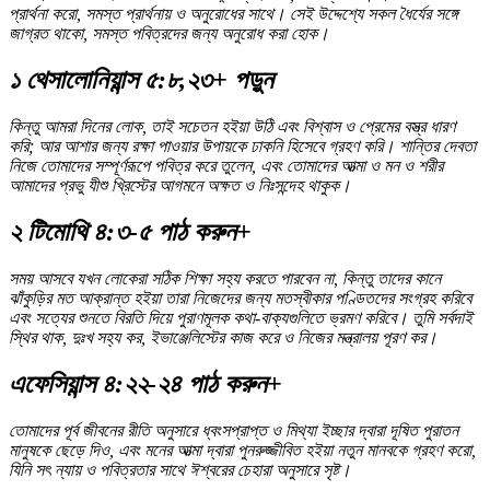
প্রার্থনা করো, সমস্ত প্রার্থনায় ও অনুরোধের সাথে। সেই উদ্দেশ্যে সকল ধৈর্যের সঙ্গে
জাগ্রত থাকো, সমস্ত পবিত্রদের জন্য অনুরোধ করা হোক।
১ থেসালোনিয়ান্স ৫:৮,২৩+ পড়ুন
কিন্তু আমরা দিনের লোক, তাই সচেতন হইয়া উঠি এবং বিশ্বাস ও প্রেমের বস্ত্র ধারণ
করি; আর আশার জন্য রক্ষা পাওয়ার উপায়কে ঢাকনি হিসেবে গ্রহণ করি। শান্তির দেবতা
নিজে তোমাদের সম্পূর্ণরূপে পবিত্র করে তুলেন, এবং তোমাদের আত্মা ও মন ও শরীর
আমাদের প্রভু যীশু খ্রিস্টের আগমনে অক্ষত ও নিঃসন্দেহ থাকুক।
২ টিমোথি ৪:৩-৫ পাঠ করুন+
সময় আসবে যখন লোকেরা সঠিক শিক্ষা সহ্য করতে পারবেন না, কিন্তু তাদের কানে
ঝাঁকুড়ির মত আক্রান্ত হইয়া তারা নিজেদের জন্য মতস্বীকার পণ্ডিতদের সংগ্রহ করিবে
এবং সত্যের শুনতে বিরতি দিয়ে পুরাণমূলক কথা-বাক্যগুলিতে ভ্রমণ করিবে। তুমি সর্বদাই
স্থির থাক, দুঃখ সহ্য কর, ইভাঞ্জেলিস্টের কাজ করে ও নিজের মন্ত্রালয় পূরণ কর।
এফেসিয়ান্স ৪:২২-২৪ পাঠ করুন+
তোমাদের পূর্ব জীবনের রীতি অনুসারে ধ্বংসপ্রাপ্ত ও মিথ্যা ইচ্ছার দ্বারা দূষিত পুরাতন
মানুষকে ছেড়ে দিও, এবং মনের আত্মা দ্বারা পুনরুজ্জীবিত হইয়া নতুন মানবকে গ্রহণ করো,
যিনি সৎ ন্যায় ও পবিত্রতার সাথে ঈশ্বরের চেহারা অনুসারে সৃষ্ট।