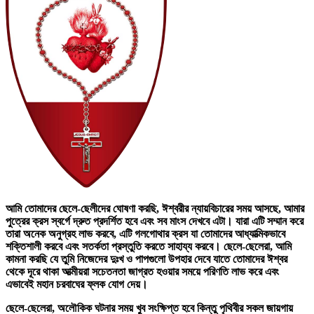
আমি তোমাদের ছেলে-ছেলীদের ঘোষণা করছি, ঈশ্বরীর ন্যায়বিচারের সময় আসছে, আমার
পুত্রের ক্রস স্বর্গে দ্রুত প্রদর্শিত হবে এবং সব মাংস দেখবে এটা। যারা এটি সম্মান করে
তারা অনেক অনুগ্রহ লাভ করবে, এটি গলগোথার ক্রস যা তোমাদের আধ্যাত্মিকভাবে
শক্তিশালী করবে এবং সতর্কতা প্রস্তুতি করতে সাহায্য করবে। ছেলে-ছেলেরা, আমি
কামনা করছি যে তুমি নিজেদের দুঃখ ও পাপগুলো উপহার দেবে যাতে তোমাদের ঈশ্বর
থেকে দূরে থাকা আত্মীয়রা সচেতনতা জাগ্রত হওয়ার সময়ে পরিণতি লাভ করে এবং
এভাবেই মহান চরবাঘের ফ্লক যোগ দেয়।
ছেলে-ছেলেরা, অলৌকিক ঘটনার সময় খুব সংক্ষিপ্ত হবে কিন্তু পৃথিবীর সকল জায়গায়