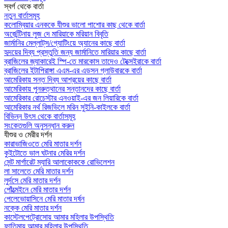
স্বর্গ থেকে বার্তা
নতুন বার্তাসমূহ
কলোম্বিয়ার এনককে যীশুর ভালো পাশোর কাছ থেকে বার্তা
অর্জেন্টিনায় লুজ দে মারিয়াকে মরিয়ান বিবৃতি
জার্মানির মেল্লাট্‌স/গ্যোটিংয়ে অ্যানের কাছে বার্তা
হৃদয়ের দিব্য প্রস্তুতি জন্য জার্মানিতে মারিয়ার কাছে বার্তা
ব্রাজিলের জ্যাকারেই স্পি-তে মারকোস তাদেও টেক্সেইরাকে বার্তা
ব্রাজিলের ইটাপিরাঙ্গা এএম-এর এডসন গ্লাউবারকে বার্তা
আমেরিকায় সন্ত দিব্য আশ্রয়ের কাছে বার্তা
আমেরিকায় পুনরুত্থানের সন্তানদের কাছে বার্তা
আমেরিকার রোচেস্টার এনওয়াই-এর জন লিয়ারিকে বার্তা
আমেরিকার নর্থ রিজভিলে মরিন সুইনি-কাইলকে বার্তা
বিভিন্ন উৎস থেকে বার্তাসমূহ
সংকেতগুলি অনুসন্ধান করুন
যীশুর ও মেরীর দর্শন
কারাভাজিওতে মেরি মাতার দর্শন
কুইটোতে ভাল ঘটনার মেরির দর্শন
সেন্ট মার্গারেট ম্যারি আলাকোককে রোভিলেশন
লা সালেতে মেরি মাতার দর্শন
লুর্দসে মেরি মাতার দর্শন
পোঁত্মেইনে মেরি মাতার দর্শন
পেলেভোয়াসিনে মেরি মাতার দর্ষন
নক্কে মেরি মাতার দর্শন
কাস্টেলপেট্রোসোয় আমার মহিলার উপস্থিতি
ফাতিমায় আমার মহিলার উপস্থিতি