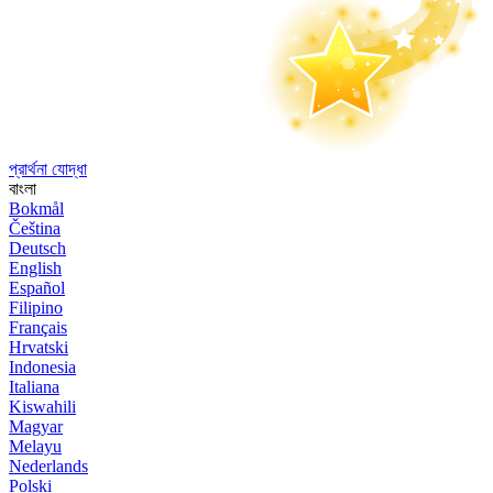
প্রার্থনা যোদ্ধা
বাংলা
Bokmål
Čeština
Deutsch
English
Español
Filipino
Français
Hrvatski
Indonesia
Italiana
Kiswahili
Magyar
Melayu
Nederlands
Polski