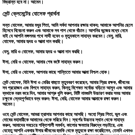
বিভ্রান্ত হবে না। আমেন।
সেন্ট ক্লেমেন্টের যোসেফ প্রার্থনা
সন্ত যোসেফ, আমার মধুর পিতা, আমি সর্বদা আপনার রক্ষায় থাকব; আমাকে আপনির ছেলে
হিসেবে বিবেচনা করুন এবং আমাকে সব পাপ থেকে বাঁচান। আপনির ভুজের মধ্যে নেমে
যাই যে আপনি মঙ্গলময় পথে সাথী হবেন ও মৃত্যুকালে সাহায্য করবেন। যেসু, মারি,
যোসেফ, আমার হৃদয় ও আত্মা দান করছি।
যেসু, মারি ও যোসেফ, আমার হৃদয় ও আত্মা দান করছি।
ঈসা, মেরি ও যোসেফ, আমার শেষ কষ্টে সাহায্য করুন।
ঈসা, মেরি ও যোসেফ, আপনার কাছে শান্তিতে আমার আত্মা নিশ্চল হোক।
সেন্ট যোসেফ, যিনি ঈসা ও মেরির বাহুতে মৃত্যুবরণ করেছেন, আমার প্রিয় রক্ষক, জীবনের
সব প্রয়োজন এবং বিপদে সাহায্য করুন, কিন্তু বিশেষত সর্বোচ্চ ঘড়িতে আসুন এবং আমার
ব্যথাকে নরম করে দিন, আমার আশ্রু ধুলি করুন, মিষ্টি নামগুলি উচ্চারণ করার সময় আমার
চক্ষুকে স্নেহপূর্ণভাবে বন্ধ করুন: ঈসা, মেরি, যোসেফ আমার আত্মাকে রক্ষা করুন।
আমেন।
ওহে সেন্ট যোসেফ, আমরা ত্রাসায় আপনার কাছে আসছি। অহো প্রিয় পিতা, ভুল এবং
দোষের মহামারীকে আমাদের থেকে সরিয়ে দিন। স্বর্গের উচ্চতর স্থান থেকে সাহায্য
করুন, আমাদের সবচেয়ে শক্তিশালী সমর্থন, কালোর ক্ষমতার বিরুদ্ধে লড়াইয়ে, এবং
যেহেতু আপনি একবার ঈসার জীবনের হুমকি থেকে মৃত্যুকে রক্ষা করেছিলেন, তেমনি এখনও