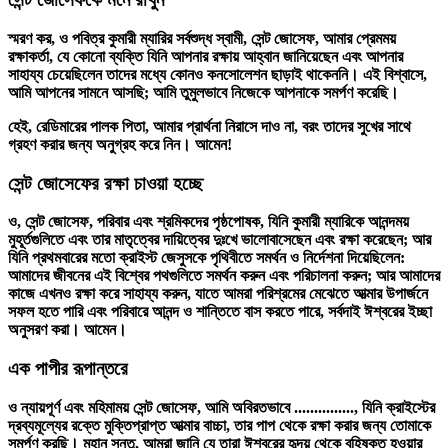
স্মরণ কর, ও পবিত্র কুমারী ম্যারির সর্বশুদ্ধ স্বামী, সেন্ট জোসেফ, আমার প্রেমময়
রক্ষাকর্তা, যে কোনো ব্যক্তি যিনি আপনার রক্ষায় আহ্বান জানিয়েছেন এবং আপনার
সাহায্য চেয়েছিলেন তাদের মধ্যে কোনও কনসোলেশন ছাড়াই থাকেননি। এই বিশ্বাসে,
আমি আপনের সামনে আসছি; আমি তুমুলভাবে নিজেকে আপনাকে সমর্পণ করেছি।
হেই, রেডিমারের পালক পিতা, আমার প্রার্থনা নিরাসে দাও না, বরং তাদের সুখের সাথে
গ্রহণ করার জন্য অনুগ্রহ করে নিন। আমেন!
সেন্ট জোসেফের রক্ষা চাওয়া হচ্ছে
ও, সেন্ট জোসেফ, পরিবার এবং শ্রমিকদের পৃষ্ঠপোষক, যিনি কুমারী ম্যারিকে আনন্দময়
মুহূর্তগুলিতে এবং তার মাতৃত্বের দায়িত্বের দুঃখে ভালোবাসেছেন এবং রক্ষা করেছেন; আর
যিনি প্রথমবারের মতো ক্রাইস্ট জেসুসকে পৃথিবীতে সমর্থন ও নির্দেশনা দিয়েছিলেন:
আমাদের জীবনের এই বিশ্বের পথগুলিতে সমর্থন করুন এবং পরিচালনা করুন; আর আমাদের
কাজে এখনও রক্ষা করে সাহায্য করুন, যাতে আমরা পরিশ্রমের মেঝেতে আত্মার উপার্জনে
সফল হতে পারি এবং পরিবারে আনন্দ ও শান্তিতে বাস করতে পারে, সর্বদাই ঈশ্বরের ইচ্ছা
অনুসরণ করা। আমেন।
এক পাপীর রূপান্তরে
ও ন্যায়পূর্ণ এবং মহিমাময় সেন্ট জোসেফ, আমি অবিরতভাবে ..............., যিনি ক্রাইস্টের
দ্রব্যমূল্যের রক্তে মুক্তিপ্রাপ্ত আত্মার বাচ্চা, তার পাপ থেকে রক্ষা করার জন্য তোমাকে
সমর্পণ করছি। মহান সন্তু, আমরা জানি যে তারা ঈশ্বরের হৃদয় থেকে বহিষ্কৃত হওয়ার