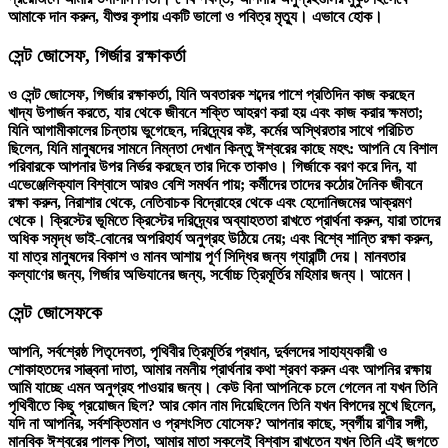
আমাকে দান করুন, যীশুর কৃপায় একটি ভালো ও পবিত্র মৃত্যু। এভাবে হোক।
সেন্ট জোসেফ, গির্জার রক্ষাকর্তা
ও সেন্ট জোসেফ, গির্জার রক্ষাকর্তা, যিনি অবতারক শব্দের পাশে প্রতিদিন কাজ করছেন
খাদ্য উপার্জন করতে, যার থেকে জীবনে শক্তি আহরণ করা হয় এবং কাজ করার ক্ষমতা;
যিনি আগামীকালের চিন্তায় ভুগেছেন, দরিদ্র্যের কষ্ট, কর্মের অস্থিরতার সাথে পরিচিত
ছিলেন, যিনি মানুষদের সামনে নিম্নতা দেখান কিন্তু ঈশ্বরের কাছে মহৎ: আপনি যে বিশাল
পরিবারকে আপনার উপর নির্ভর করছেন তার দিকে তাকাও। গির্জাকে বরণ করে দিন, যা
এভেঞ্জেলিক্যাল বিশ্বাসে আরও বেশি সমর্থন পায়; কর্মীদের তাদের কঠোর দৈনিক জীবনে
রক্ষা করুন, নিরাশার থেকে, নেতিবাচক বিদ্রোহের থেকে এবং হেদোনিজমের আক্রমণ
থেকে। ক্রিস্টের ভূমিতে ক্রিস্টের দরিদ্র্যের অব্যাহততা রাখতে প্রার্থনা করুন, যারা তাদের
অধিক সমৃদ্ধ ভাই-বোনের অপরিহার্য অনুগ্রহ উঠিয়ে নেয়; এবং বিশ্বে শান্তি রক্ষা করুন,
যা মাত্র মানুষদের বিকাশ ও মানব আশায় পূর্ণ সিদ্ধির জন্য গ্যারান্টী দেয়। মানবতার
কল্যাণের জন্য, গির্জার অভিযানের জন্য, সর্বোচ্চ ত্রিমূর্তির মহিমার জন্য। আমেন।
সেন্ট জোসেফকে
আপনি, সর্বশ্রেষ্ঠ পিতৃদেবতা, পৃথিবীর ত্রিমূর্তির প্রধান, দুর্বলদের সাহায্যকারী ও
শোকাহতদের সান্ত্বনা দাতা, আমার নমনীয় প্রার্থনার কথা শ্রবণ করুন এবং আপনির রক্ষায়
আমি যাচ্ছে এমন অনুগ্রহ পাওয়ার জন্য। কেউ বিনা আপনিকে চলে গেলেন না যখন তিনি
পৃথিবীতে কিছু প্রয়োজন ছিল? আর কোন নাম দিয়েছিলেন তিনি যখন বিপদের মুখে ছিলেন,
যদি না আপনির, সর্বশক্তিমান ও প্রশংসিত যোসেফ? আপনার কাছে, স্বর্গীয় রাণীর সঙ্গী,
মানবিক ঈশ্বরের পালক পিতা, আমার মাতা সকলেই বিশ্বাস রাখতেন যখন তিনি এই জগতে