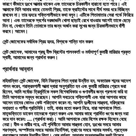
কারণে কীভাবে দুঃখে আত্মার থাকেন এবং তাদেরকে চিরকালীন হারানো হতে পারে। এই
আত্মাকে যিনি আমার কাছে তেমনই প্রিয়, তাকে ক্রাইস্টের সাথে দীর্ঘ সময় ধরে বিচ্ছিন্ন
রাখবেন না। তার হৃদয়ে শক্তিশালীভাবে কথা বলুন। এটিকে পিতামাতার সেরা গর্ভে ফিরিয়ে
আনা। এবং তাদেরকে স্বর্গের দরজাগুলি খোলা ছাড়াই রেখে যাওয়ার আগেই তাকে ছেড়ে
দিন না, যেখানে তিনি তোমাকে তার জন্য অর্জন করা সুখের জন্য চিরকালীনভাবে বাঁশী
করবে। আমেন।
সেন্ট জোসেফের সর্বাধিক প্রিয় হৃদয়, বিশ্বকে শান্তি দান করুন
সেন্ট জোসেফ, আমাদের প্রভু যীশু খ্রিস্টের পালনকর্তা ও মর্যাদাপূর্ণ কুমারী মারিয়ার প্রকৃত
স্বামী, আমাদের জন্য প্রার্থনা করুন।
প্রার্থনার আহ্বান
মহিমান্বিত সেন্ট জোসেফ, যিনি নিরন্তর পিতা দ্বারা উন্নীত হন, অবতারক শব্দের আদেশ
পালন করেন, পরাক্রমশালী আত্মা দ্বারা অনুগ্রহিত হন এবং কুমারী মারিয়ার প্রেমে ভরা
ছিলেন, আমি সর্বোচ্চ ত্রিমূর্তিকে সকল বিশেষাধিকার ও গুণাবলীর জন্য প্রশংসা করি যা
তিনি আপনাকে সমৃদ্ধ করেছেন। আপনি সবচেয়ে শক্তিশালী এবং যারা আপনার কাছে
আসেন তাদের কোনও কেউ পরিত্যাগ করেন না; আপনি দুঃখীদের সান্ত্বনা, দরিদ্রদের
সহায়তা ও পাপীর প্রতিনিধি। তাই, বাবার মতো করুণা নিয়ে, যারা আপনাকে পিতা-
মাতৃভক্তিতে ডাকেন তাদেরকে গ্রহণ করুন এবং আমার কাছে প্রার্থিত গুণের জন্য দয়া
করে দান করেন: .... (প্রার্থনা করা)। আমি আপনাকে মোর বিশেষ রক্ষক হিসেবে বেছে
নেয়া। যীশু ও মারীর পরে, এই পৃথিবীতে আমার সান্ত্বনা হোন, দুঃখের সময়ে আমার
শরণস্থল, অস্পষ্টতার সময়ে আমার নির্দেশিকা, ত্রাণের সময়ে আমার সমর্থন, প্রত্যেক
প্রয়োজনে আমার উদাসীন পিতা। শেষ পর্যন্ত, আপনার অনুগ্রহগুলির মুকুট হিসেবে