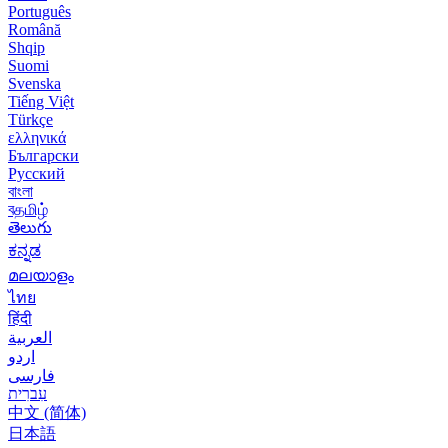
Português
Română
Shqip
Suomi
Svenska
Tiếng Việt
Türkçe
ελληνικά
Български
Русский
বাংলা
বதமிழ்
తెలుగు
ಕನ್ನಡ
മലയാളം
ไทย
हिंदी
العربية
اردو
فارسی
עִברִית
中文 (简体)
日本語