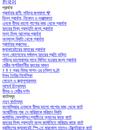
한국어
প্রার্থনা
প্রার্থনার রাণী: পবিত্র জপমালা
🌹
ভিন্ন প্রার্থনা, নিবেদন ও দূতাত্মকতা
এনকে যীশুর ভালো পাশোর কাছ থেকে প্রার্থনা
হৃদয়ের দিব্য প্রস্তুতি জন্য প্রার্থনা
সন্ত দিব্য আশ্র্যের প্রার্থনা
অন্যান্য বিবৃতি থেকে প্রার্থনা
প্রার্থনার ক্রুসেড
জ্যাকারেইয়ের মাদারের প্রার্থনা
সন্ত জোসেফের সর্বশুদ্ধ হৃদয়ের প্রতি ভক্তি
পবিত্র ভালোবাসার সাথে মিলিত হওয়ার জন্য প্রার্থনা
মেরীর অপরিবর্তনীয় হৃদয়ের আগুন
†
†
†
প্রভু যিশুর পাশন এর চব্বিশ ঘণ্টা
উষধ তৈরির নির্দেশিকা
মেডেল ও স্ক্যাপুলারসমূহ
আশ্চর্য চিত্রসমূহ
যীশুর ও মেরীর দর্শন
বার্তাসমূহ
নতুন বার্তাসমূহ
কলোম্বিয়ার এনককে যীশুর ভালো পাশোর কাছ থেকে বার্তা
অর্জেন্টিনায় লুজ দে মারিয়াকে মরিয়ান বিবৃতি
জার্মানির মেল্লাট্‌স/গ্যোটিংয়ে অ্যানের কাছে বার্তা
হৃদয়ের দিব্য প্রস্তুতি জন্য জার্মানিতে মারিয়ার কাছে বার্তা
ব্রাজিলের জ্যাকারেই স্পি-তে মারকোস তাদেও টেক্সেইরাকে বার্তা