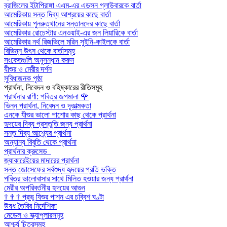
ব্রাজিলের ইটাপিরাঙ্গা এএম-এর এডসন গ্লাউবারকে বার্তা
আমেরিকায় সন্ত দিব্য আশ্রয়ের কাছে বার্তা
আমেরিকায় পুনরুত্থানের সন্তানদের কাছে বার্তা
আমেরিকার রোচেস্টার এনওয়াই-এর জন লিয়ারিকে বার্তা
আমেরিকার নর্থ রিজভিলে মরিন সুইনি-কাইলকে বার্তা
বিভিন্ন উৎস থেকে বার্তাসমূহ
সংকেতগুলি অনুসন্ধান করুন
যীশুর ও মেরীর দর্শন
সুবিধাজনক পৃষ্ঠা
প্রার্থনা, নিবেদন ও বহিষ্কারের রীতিসমূহ
প্রার্থনার রাণী: পবিত্র জপমালা
🌹
ভিন্ন প্রার্থনা, নিবেদন ও দূতাত্মকতা
এনকে যীশুর ভালো পাশোর কাছ থেকে প্রার্থনা
হৃদয়ের দিব্য প্রস্তুতি জন্য প্রার্থনা
সন্ত দিব্য আশ্র্যের প্রার্থনা
অন্যান্য বিবৃতি থেকে প্রার্থনা
প্রার্থনার ক্রুসেড
জ্যাকারেইয়ের মাদারের প্রার্থনা
সন্ত জোসেফের সর্বশুদ্ধ হৃদয়ের প্রতি ভক্তি
পবিত্র ভালোবাসার সাথে মিলিত হওয়ার জন্য প্রার্থনা
মেরীর অপরিবর্তনীয় হৃদয়ের আগুন
†
†
†
প্রভু যিশুর পাশন এর চব্বিশ ঘণ্টা
উষধ তৈরির নির্দেশিকা
মেডেল ও স্ক্যাপুলারসমূহ
আশ্চর্য চিত্রসমূহ