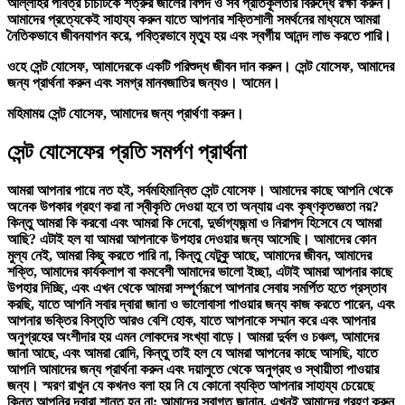
আল্লাহর পবিত্র চার্চটিকে শত্রুর জালের বিপদ ও সব প্রতিকূলতার বিরুদ্ধে রক্ষা করুন।
আমাদের প্রত্যেকেই সাহায্য করুন যাতে আপনার শক্তিশালী সমর্থনের মাধ্যমে আমরা
নৈতিকভাবে জীবনযাপন করে, পবিত্রভাবে মৃত্যু হয় এবং স্বর্গীয় আনন্দ লাভ করতে পারি।
ওহে সেন্ট যোসেফ, আমাদেরকে একটি পরিশুদ্ধ জীবন দান করুন। সেন্ট যোসেফ, আমাদের
জন্য প্রার্থনা করুন এবং সমগ্র মানবজাতির জন্যও। আমেন।
মহিমাময় সেন্ট যোসেফ, আমাদের জন্য প্রার্থণা করুন।
সেন্ট যোসেফের প্রতি সমর্পণ প্রার্থনা
আমরা আপনার পায়ে নত হই, সর্বমহিমান্বিত সেন্ট যোসেফ। আমাদের কাছে আপনি থেকে
অনেক উপকার গ্রহণ করা না স্বীকৃতি দেওয়া হবে তা অন্যায় এবং কৃষ্ণকৃতজ্ঞতা নয়?
কিন্তু আমরা কি করবো এবং আমরা কি দেবো, দুর্ভাগ্যজন্মা ও নিরাপদ হিসেবে যে আমরা
আছি? এটাই হল যা আমরা আপনাকে উপহার দেওয়ার জন্য আসেছি। আমাদের কোন
মুল্য নেই, আমরা কিছু করতে পারি না, কিন্তু যেটুকু আছে, আমাদের জীবন, আমাদের
শক্তি, আমাদের কার্যকলাপ বা কমবেশী আমাদের ভালো ইচ্ছা, এটাই আমরা আপনার কাছে
উপহার দিচ্ছি, এবং এখন থেকে আমরা সম্পূর্ণরূপে আপনার সেবায় সমর্পিত হতে প্রস্তাব
করছি, যাতে আপনি সবার দ্বারা জানা ও ভালোবাসা পাওয়ার জন্য কাজ করতে পারেন, এবং
আপনার ভক্তির বিস্তৃতি আরও বেশি হোক, যাতে আপনাকে সম্মান করে এবং আপনার
অনুগ্রহের অংশীদার হয় এমন লোকদের সংখ্যা বাড়ে। আমরা দুর্বল ও চঞ্চল, আমাদের
জানা আছে, এবং আমরা রোদি, কিন্তু তাই হল যে আমরা আপনের কাছে আসছি, যাতে
আপনি আমাদের জন্য প্রার্থনা করুন এবং দয়ালুতে থেকে অনুগ্রহ ও স্থায়ীতা পাওয়ার
জন্য। স্মরণ রাখুন যে কখনও বলা হয় নি যে কোনো ব্যক্তি আপনার সাহায্য চেয়েছে
কিন্তু আপনির দ্বারা শান্ত হন না; আমাদের স্বাগত জানান, এখনই আমাদের গ্রহণ করুন