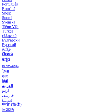
Português
Română
Shqip
Suomi
Svenska
Tiếng Việt
Türkçe
ελληνικά
Български
Русский
தமிழ்
తెలుగు
ಕನ್ನಡ
മലയാളം
ไทย
বাংলা
हिंदी
العربية
اردو
فارسی
עִברִית
中文 (简体)
日本語