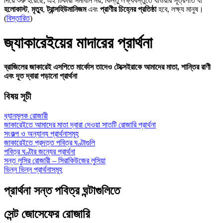
দিয়ে শুরু হয়েছে; এই টিকারা সমাধান নয়, কিন্তু লক্ষ্যবস্তুতে যাওয়ার সূত্রপাত যা
হলোকাস্ট
,
মৃত্যু
,
ট্রান্সহিউমানিজম
এবং
প্রাণীর চিহ্নের প্রতিষ্ঠা
হবে, লক্ষ্য মানুষ।
(
বিস্তারিত
)
জ্যাকারেইয়ের মাদারের প্রার্থনা
ব্রাজিলের জাকারেই এসপিতে মার্কোস তাদেও টেক্সেইরাকে আমাদের মাতা, শান্তির রাণী
এবং দূত দ্বারা পড়ানো প্রার্থনা
বিষয় সূচী
ধ্যানমূলক রোজারী
জাকারেইতে আমাদের মাতা দ্বারা দেওয়া সাতটি রোজারি প্রার্থনা
সংকল্প ও অন্যান্য প্রার্থনাসমূহ
জাকারেইতে প্রদত্ত পবিত্র ঘণ্টাগুলি
পবিত্র ঘণ্টার জন্যের প্রার্থনা
সন্ত লুসির রোজারী – সিরাকিউজের লুসিয়া
ভিন্ন ভিন্ন প্রার্থনাসমূহ
প্রার্থনা সন্ত পবিত্র ঘন্টাগুলিতে
সেন্ট জোসেফের রোজারি