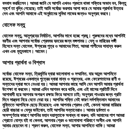
বসবাস করছিলেন। আমরা জানি যে আপনি এখনও প্রথমে থাকা শক্তির অভাব নন, কিন্তু
স্বর্গে তা বৃদ্ধি পেয়েছে; তাই আমি সর্বোচ্চ ভরসায় আশা করে যে আমার প্রার্থনা উত্তর
দেব এবং আপনি আমাকে এই অনুষ্ঠানের সুবিধা লাভের জন্যও অনুগ্রহ করবে।
যোসেফ সন্তু
যোসেফ সন্তু, আনুগ্রহের নির্বাচিত, আপনির সাথে হচ্ছে প্রভু। পুরুষদের মধ্যে আপনিই
বরণীয় এবং আপনার সর্বোচ্চ প্রেমময় হৃদয়ের জন্য মঙ্গলাময়। যেসু ও মারিয়ের সঙ্গী
হিসেবে সন্ত যোসেফ, ঈশ্বরের পুত্র ও আমাদের পিতা, আমরা পাপীদের সাহায্য করুন
এখন এবং মৃত্যুকালে। আমেন।
আশার প্রার্থনা ও বিশ্বাস
সর্বোচ্চ যোসেফ সন্ত, ত্রিমূর্তির দ্বারা ভালোবাসা ও সম্মানিত, যার আনন্দ আপনিতে
রয়েছে, ঈশ্বরের একমাত্র পুত্রের দ্বারা মান্য ও শ্রদ্ধেয়, এবং ফেরেশতাদের রাণী ও
সন্তদের দ্বারা শুনে নেওয়া হয়। আমরা আপনার কাছে আসি যেন আপনি আমার প্রার্থনা
উপেক্ষা না করবেন। আমরা এদিন আগমন করে থাকি, এবং এই মাসের প্রতিটি দিনে
আশাবাদী হয়ে আপনার অপরূপ রক্ষায় ফিরে আসতে চাই; অনুগ্রহ পাওয়ার জন্য প্রতি
দিনে সান্ত্বনা নিয়ে যেতে দেয়া হয়। আপনির শক্তি নেই কারণ সর্বশক্তিমান আমাদের
মুক্তিতে আপনিকে ছেড়ে দিয়েছেন; এবং আপনার প্রেমও নেই, কেননা আমরা মারিয়ার
ছোট্ট বাচ্চারা ও যেসুর ভাইবোন, তাই আপনির সন্তানেরাও। আমার দুর্বলতা ও
অসম্পূর্ণতার কারণে আপনির মহান দয়ালুতাকে অবাধ্য না করুন; যদি আমাদের পাপ আমরা
শ্রোতে যোগ্য হই না কেননা, আপনার প্রেম ও ভালোবাসা পরিমাণে অসীম এবং আপনি
আমার ছেড়বেন না। শ্রবণ করুন, যোসেফ সন্ত, আশায় আপনিতে থাকি। আমরা