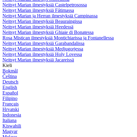
Neitsyt Marian ilmestyksiä Castelpetrosossa
Neitsyt Marian ilmestyksiä Fátimassa
Neitsyt Marian ja Herran ilmestyksiä Campinassa
Neitsyt Marian ilmestyksiä Beauraingissa
Neitsyt Marian ilmestyksiä Heedessä
Neitsyt Marian ilmestyksiä Ghiaie di Bonatessa
Rosa Mistican ilmestyksiä Montichiarissa ja Fontanellessa
Neitsyt Marian ilmestyksiä Garabandalissa
Neitsyt Marian ilmestyksiä Medjugorjessa
Neitsyt Marian ilmestyksiä Holy Lovessa
Neitsyt Marian ilmestyksiä Jacareissä
Kieli
Bokmål
Čeština
Deutsch
English
Español
Filipino
Français
Hrvatski
Indonesia
Italiana
Kiswahili
Magyar
Melayu