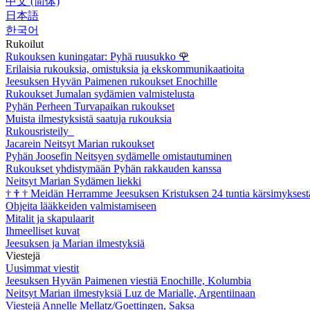
中文 (简体)
日本語
한국어
Rukoilut
Rukouksen kuningatar: Pyhä ruusukko
🌹
Erilaisia rukouksia, omistuksia ja ekskommunikaatioita
Jeesuksen Hyvän Paimenen rukoukset Enochille
Rukoukset Jumalan sydämien valmistelusta
Pyhän Perheen Turvapaikan rukoukset
Muista ilmestyksistä saatuja rukouksia
Rukousristeily
Jacarein Neitsyt Marian rukoukset
Pyhän Joosefin Neitsyen sydämelle omistautuminen
Rukoukset yhdistymään Pyhän rakkauden kanssa
Neitsyt Marian Sydämen liekki
†
†
†
Meidän Herramme Jeesuksen Kristuksen 24 tuntia kärsimyksest
Ohjeita lääkkeiden valmistamiseen
Mitalit ja skapulaarit
Ihmeelliset kuvat
Jeesuksen ja Marian ilmestyksiä
Viestejä
Uusimmat viestit
Jeesuksen Hyvän Paimenen viestiä Enochille, Kolumbia
Neitsyt Marian ilmestyksiä Luz de Marialle, Argentiinaan
Viestejä Annelle Mellatz/Goettingen, Saksa