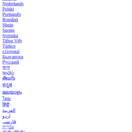
Nederlands
Polski
Português
Română
Shqip
Suomi
Svenska
Tiếng Việt
Türkçe
ελληνικά
Български
Русский
বাংলা
বதமிழ்
తెలుగు
ಕನ್ನಡ
മലയാളം
ไทย
हिंदी
العربية
اردو
فارسی
עִברִית