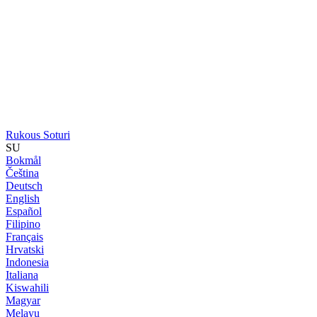
Rukous Soturi
SU
Bokmål
Čeština
Deutsch
English
Español
Filipino
Français
Hrvatski
Indonesia
Italiana
Kiswahili
Magyar
Melayu