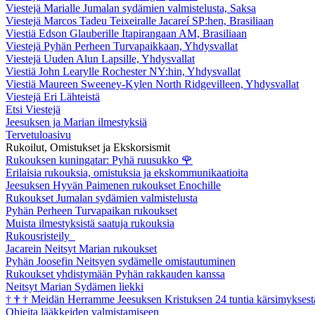
Viestejä Marialle Jumalan sydämien valmistelusta, Saksa
Viestejä Marcos Tadeu Teixeiralle Jacareí SP:hen, Brasiliaan
Viestiä Edson Glauberille Itapirangaan AM, Brasiliaan
Viestejä Pyhän Perheen Turvapaikkaan, Yhdysvallat
Viestejä Uuden Alun Lapsille, Yhdysvallat
Viestiä John Learylle Rochester NY:hin, Yhdysvallat
Viestiä Maureen Sweeney-Kylen North Ridgevilleen, Yhdysvallat
Viestejä Eri Lähteistä
Etsi Viestejä
Jeesuksen ja Marian ilmestyksiä
Tervetuloasivu
Rukoilut, Omistukset ja Ekskorsismit
Rukouksen kuningatar: Pyhä ruusukko
🌹
Erilaisia rukouksia, omistuksia ja ekskommunikaatioita
Jeesuksen Hyvän Paimenen rukoukset Enochille
Rukoukset Jumalan sydämien valmistelusta
Pyhän Perheen Turvapaikan rukoukset
Muista ilmestyksistä saatuja rukouksia
Rukousristeily
Jacarein Neitsyt Marian rukoukset
Pyhän Joosefin Neitsyen sydämelle omistautuminen
Rukoukset yhdistymään Pyhän rakkauden kanssa
Neitsyt Marian Sydämen liekki
†
†
†
Meidän Herramme Jeesuksen Kristuksen 24 tuntia kärsimyksest
Ohjeita lääkkeiden valmistamiseen