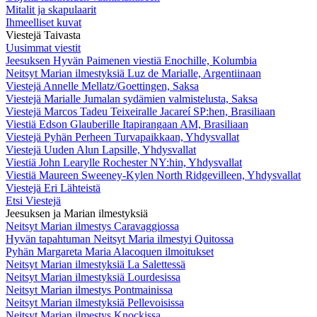
Mitalit ja skapulaarit
Ihmeelliset kuvat
Viestejä Taivasta
Uusimmat viestit
Jeesuksen Hyvän Paimenen viestiä Enochille, Kolumbia
Neitsyt Marian ilmestyksiä Luz de Marialle, Argentiinaan
Viestejä Annelle Mellatz/Goettingen, Saksa
Viestejä Marialle Jumalan sydämien valmistelusta, Saksa
Viestejä Marcos Tadeu Teixeiralle Jacareí SP:hen, Brasiliaan
Viestiä Edson Glauberille Itapirangaan AM, Brasiliaan
Viestejä Pyhän Perheen Turvapaikkaan, Yhdysvallat
Viestejä Uuden Alun Lapsille, Yhdysvallat
Viestiä John Learylle Rochester NY:hin, Yhdysvallat
Viestiä Maureen Sweeney-Kylen North Ridgevilleen, Yhdysvallat
Viestejä Eri Lähteistä
Etsi Viestejä
Jeesuksen ja Marian ilmestyksiä
Neitsyt Marian ilmestys Caravaggiossa
Hyvän tapahtuman Neitsyt Maria ilmestyi Quitossa
Pyhän Margareta Maria Alacoquen ilmoitukset
Neitsyt Marian ilmestyksiä La Salettessä
Neitsyt Marian ilmestyksiä Lourdesissa
Neitsyt Marian ilmestys Pontmainissa
Neitsyt Marian ilmestyksiä Pellevoisissa
Neitsyt Marian ilmestys Knockissa