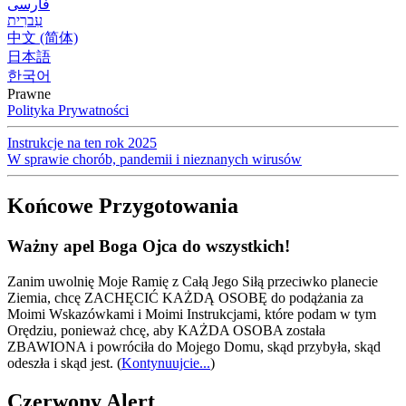
فارسی
עִברִית
中文 (简体)
日本語
한국어
Prawne
Polityka Prywatności
Instrukcje na ten rok 2025
W sprawie chorób, pandemii i nieznanych wirusów
Końcowe Przygotowania
Ważny apel Boga Ojca do wszystkich!
Zanim uwolnię Moje Ramię z Całą Jego Siłą przeciwko planecie
Ziemia, chcę ZACHĘCIĆ KAŻDĄ OSOBĘ do podążania za
Moimi Wskazówkami i Moimi Instrukcjami, które podam w tym
Orędziu, ponieważ chcę, aby KAŻDA OSOBA została
ZBAWIONA i powróciła do Mojego Domu, skąd przybyła, skąd
odeszła i skąd jest.
(
Kontynuujcie...
)
Czerwony Alert