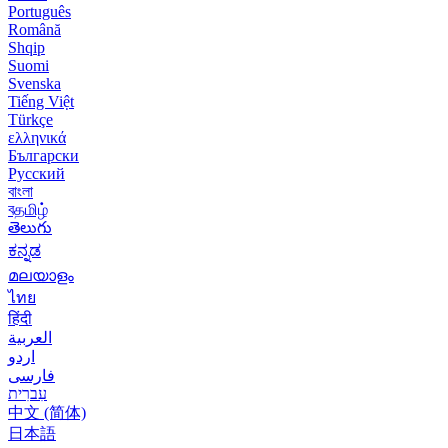
Português
Română
Shqip
Suomi
Svenska
Tiếng Việt
Türkçe
ελληνικά
Български
Русский
বাংলা
বதமிழ்
తెలుగు
ಕನ್ನಡ
മലയാളം
ไทย
हिंदी
العربية
اردو
فارسی
עִברִית
中文 (简体)
日本語