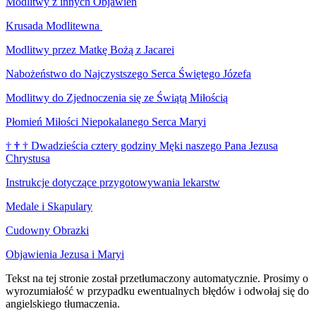
Modlitwy z innych Objawień
Krusada Modlitewna
Modlitwy przez Matkę Bożą z Jacarei
Nabożeństwo do Najczystszego Serca Świętego Józefa
Modlitwy do Zjednoczenia się ze Świątą Miłością
Płomień Miłości Niepokalanego Serca Maryi
†
†
†
Dwadzieścia cztery godziny Męki naszego Pana Jezusa
Chrystusa
Instrukcje dotyczące przygotowywania lekarstw
Medale i Skapulary
Cudowny Obrazki
Objawienia Jezusa i Maryi
Tekst na tej stronie został przetłumaczony automatycznie. Prosimy o
wyrozumiałość w przypadku ewentualnych błędów i odwołaj się do
angielskiego tłumaczenia.