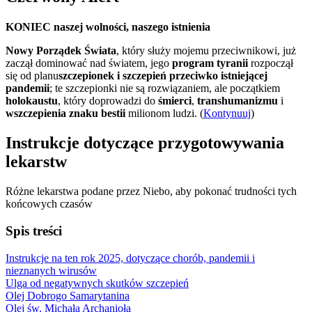
KONIEC naszej wolności, naszego istnienia
Nowy Porządek Świata
, który służy mojemu przeciwnikowi, już
zaczął dominować nad światem, jego
program tyranii
rozpoczął
się od planu
szczepionek i szczepień przeciwko istniejącej
pandemii
; te szczepionki nie są rozwiązaniem, ale początkiem
holokaustu
, który doprowadzi do
śmierci
,
transhumanizmu
i
wszczepienia znaku bestii
milionom ludzi. (
Kontynuuj
)
Instrukcje dotyczące przygotowywania
lekarstw
Różne lekarstwa podane przez Niebo, aby pokonać trudności tych
końcowych czasów
Spis treści
Instrukcje na ten rok 2025, dotyczące chorób, pandemii i
nieznanych wirusów
Ulga od negatywnych skutków szczepień
Olej Dobrogo Samarytanina
Olej św. Michała Archanioła