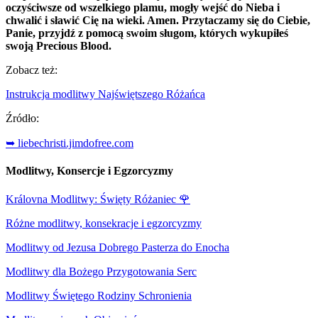
oczyściwsze od wszelkiego plamu, mogły wejść do Nieba i
chwalić i sławić Cię na wieki. Amen. Przytaczamy się do Ciebie,
Panie, przyjdź z pomocą swoim sługom, których wykupiłeś
swoją Precious Blood.
Zobacz też:
Instrukcja modlitwy Najświętszego Różańca
Źródło:
➥ liebechristi.jimdofree.com
Modlitwy, Konsercje i Egzorcyzmy
Královna Modlitwy: Święty Różaniec
🌹
Różne modlitwy, konsekracje i egzorcyzmy
Modlitwy od Jezusa Dobrego Pasterza do Enocha
Modlitwy dla Bożego Przygotowania Serc
Modlitwy Świętego Rodziny Schronienia