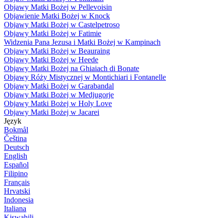
Objawy Matki Bożej w Pellevoisin
Objawienie Matki Bożej w Knock
Objawy Matki Bożej w Castelpetroso
Objawy Matki Bożej w Fatimie
Widzenia Pana Jezusa i Matki Bożej w Kampinach
Objawy Matki Bożej w Beauraing
Objawy Matki Bożej w Heede
Objawy Matki Bożej na Ghiaiach di Bonate
Objawy Róży Mistycznej w Montichiari i Fontanelle
Objawy Matki Bożej w Garabandal
Objawy Matki Bożej w Medjugorje
Objawy Matki Bożej w Holy Love
Objawy Matki Bożej w Jacarei
Język
Bokmål
Čeština
Deutsch
English
Español
Filipino
Français
Hrvatski
Indonesia
Italiana
Kiswahili