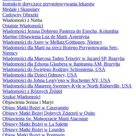
Instrukcje dotyczące przygotowywania lekarstw
Medale i Skapulary
Cudowny Obrazki
Wiadomości z Nieba
Ostatnie Wiadomości
Wiadomości Jezusa Dobrego Pasterza do Enocha, Kolumbia
Marijne Objawienia Luz de Marii, Argentyna
Wiadomości do Anny w Mellatz/Göttingen, Niemcy
Wiadomości dla Marii na rzecz Bożego Przygotowania Serc,
Niemcy
Wiadomości dla Marcosa Tadeu Teixeiry w Jacareí SP, Brazylia
Wiadomości dla Edsona Glaubera w Itapiranga AM, Brazylia
Wiadomości do Świętego Rodziny Schronienia, USA
Wiadomości dla Dzieci Odnowy, USA
Wiadomości do Johna Leary'ego w Rochester NY, USA
Wiadomości dla Maureen Sweeney-Kyle w North Ridgeville, USA
Wiadomości z Różnych Źródeł
Szukaj Wiadomości
Objawienia Jezusa i Maryi
Objaw Matki Bożej w Caravaggio
Objawy Matki Bożej Dobrych Zdarzeń w Quito
Objawienia św. Małgorzacie Marii Alacoque
Objawy Matki Bożej w La Salette
Objawy Matki Bożej w Lourdes
Objaw Matki Bożej w Pontmain