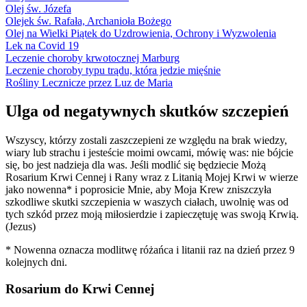
Olej św. Józefa
Olejek św. Rafała, Archanioła Bożego
Olej na Wielki Piątek do Uzdrowienia, Ochrony i Wyzwolenia
Lek na Covid 19
Leczenie choroby krwotocznej Marburg
Leczenie choroby typu trądu, która jedzie mięśnie
Rośliny Lecznicze przez Luz de Maria
Ulga od negatywnych skutków szczepień
Wszyscy, którzy zostali zaszczepieni ze względu na brak wiedzy,
wiary lub strachu i jesteście moimi owcami, mówię was: nie bójcie
się, bo jest nadzieja dla was. Jeśli modlić się będziecie Możą
Rosarium Krwi Cennej i Rany wraz z Litanią Mojej Krwi w wierze
jako nowenna* i poprosicie Mnie, aby Moja Krew zniszczyła
szkodliwe skutki szczepienia w waszych ciałach, uwolnię was od
tych szkód przez moją miłosierdzie i zapieczętuję was swoją Krwią.
(Jezus)
* Nowenna oznacza modlitwę różańca i litanii raz na dzień przez 9
kolejnych dni.
Rosarium do Krwi Cennej