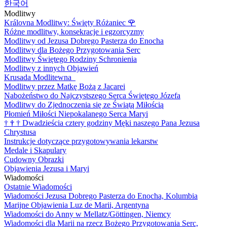
한국어
Modlitwy
Královna Modlitwy: Święty Różaniec
🌹
Różne modlitwy, konsekracje i egzorcyzmy
Modlitwy od Jezusa Dobrego Pasterza do Enocha
Modlitwy dla Bożego Przygotowania Serc
Modlitwy Świętego Rodziny Schronienia
Modlitwy z innych Objawień
Krusada Modlitewna
Modlitwy przez Matkę Bożą z Jacarei
Nabożeństwo do Najczystszego Serca Świętego Józefa
Modlitwy do Zjednoczenia się ze Świątą Miłością
Płomień Miłości Niepokalanego Serca Maryi
†
†
†
Dwadzieścia cztery godziny Męki naszego Pana Jezusa
Chrystusa
Instrukcje dotyczące przygotowywania lekarstw
Medale i Skapulary
Cudowny Obrazki
Objawienia Jezusa i Maryi
Wiadomości
Ostatnie Wiadomości
Wiadomości Jezusa Dobrego Pasterza do Enocha, Kolumbia
Marijne Objawienia Luz de Marii, Argentyna
Wiadomości do Anny w Mellatz/Göttingen, Niemcy
Wiadomości dla Marii na rzecz Bożego Przygotowania Serc,