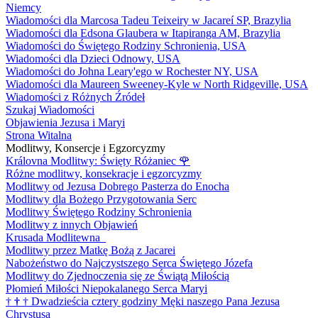
Niemcy
Wiadomości dla Marcosa Tadeu Teixeiry w Jacareí SP, Brazylia
Wiadomości dla Edsona Glaubera w Itapiranga AM, Brazylia
Wiadomości do Świętego Rodziny Schronienia, USA
Wiadomości dla Dzieci Odnowy, USA
Wiadomości do Johna Leary'ego w Rochester NY, USA
Wiadomości dla Maureen Sweeney-Kyle w North Ridgeville, USA
Wiadomości z Różnych Źródeł
Szukaj Wiadomości
Objawienia Jezusa i Maryi
Strona Witalna
Modlitwy, Konsercje i Egzorcyzmy
Královna Modlitwy: Święty Różaniec
🌹
Różne modlitwy, konsekracje i egzorcyzmy
Modlitwy od Jezusa Dobrego Pasterza do Enocha
Modlitwy dla Bożego Przygotowania Serc
Modlitwy Świętego Rodziny Schronienia
Modlitwy z innych Objawień
Krusada Modlitewna
Modlitwy przez Matkę Bożą z Jacarei
Nabożeństwo do Najczystszego Serca Świętego Józefa
Modlitwy do Zjednoczenia się ze Świątą Miłością
Płomień Miłości Niepokalanego Serca Maryi
†
†
†
Dwadzieścia cztery godziny Męki naszego Pana Jezusa
Chrystusa