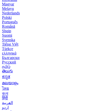
Magyar
Melayu
Nederlands
Polski
Português
Română
Shqip
Suomi
Svenska
Tiếng Việt
Türkçe
ελληνικά
Български
Русский
தமிழ்
తెలుగు
ಕನ್ನಡ
മലയാളം
ไทย
বাংলা
हिंदी
العربية
اردو