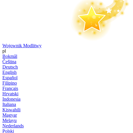
Wojownik Modlitwy
pl
Bokmål
Čeština
Deutsch
English
Español
Filipino
Français
Hrvatski
Indonesia
Italiana
Kiswahili
Magyar
Melayu
Nederlands
Polski