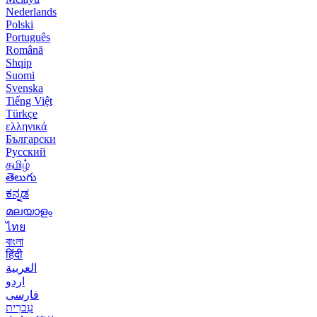
Nederlands
Polski
Português
Română
Shqip
Suomi
Svenska
Tiếng Việt
Türkçe
ελληνικά
Български
Русский
தமிழ்
తెలుగు
ಕನ್ನಡ
മലയാളം
ไทย
বাংলা
हिंदी
العربية
اردو
فارسی
עִברִית