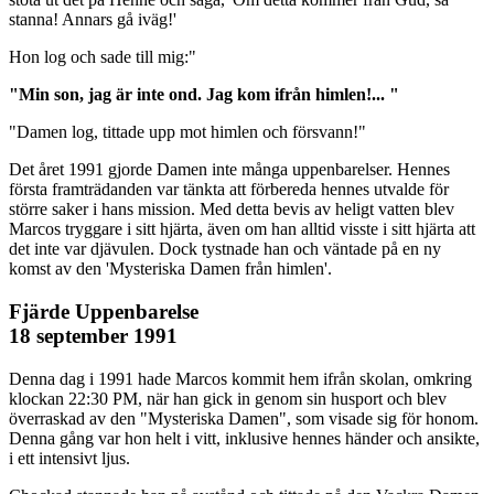
stanna! Annars gå iväg!'
Hon log och sade till mig:"
"Min son, jag är inte ond. Jag kom ifrån himlen!... "
"Damen log, tittade upp mot himlen och försvann!"
Det året 1991 gjorde Damen inte många uppenbarelser. Hennes
första framträdanden var tänkta att förbereda hennes utvalde för
större saker i hans mission. Med detta bevis av heligt vatten blev
Marcos tryggare i sitt hjärta, även om han alltid visste i sitt hjärta att
det inte var djävulen. Dock tystnade han och väntade på en ny
komst av den 'Mysteriska Damen från himlen'.
Fjärde Uppenbarelse
18 september 1991
Denna dag i 1991 hade Marcos kommit hem ifrån skolan, omkring
klockan 22:30 PM, när han gick in genom sin husport och blev
överraskad av den "Mysteriska Damen", som visade sig för honom.
Denna gång var hon helt i vitt, inklusive hennes händer och ansikte,
i ett intensivt ljus.