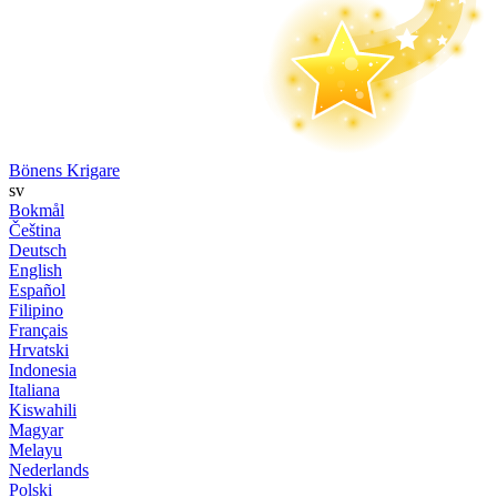
Bönens Krigare
sv
Bokmål
Čeština
Deutsch
English
Español
Filipino
Français
Hrvatski
Indonesia
Italiana
Kiswahili
Magyar
Melayu
Nederlands
Polski