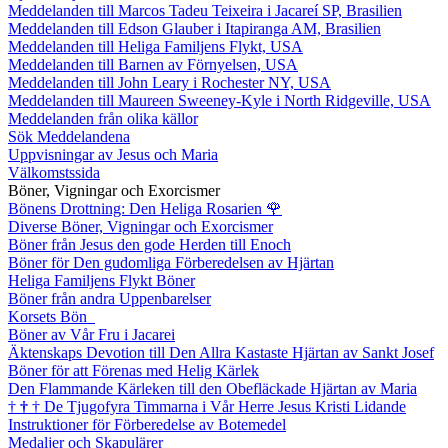
Meddelanden till Marcos Tadeu Teixeira i Jacareí SP, Brasilien
Meddelanden till Edson Glauber i Itapiranga AM, Brasilien
Meddelanden till Heliga Familjens Flykt, USA
Meddelanden till Barnen av Förnyelsen, USA
Meddelanden till John Leary i Rochester NY, USA
Meddelanden till Maureen Sweeney-Kyle i North Ridgeville, USA
Meddelanden från olika källor
Sök Meddelandena
Uppvisningar av Jesus och Maria
Välkomstssida
Böner, Vigningar och Exorcismer
Bönens Drottning: Den Heliga Rosarien
🌹
Diverse Böner, Vigningar och Exorcismer
Böner från Jesus den gode Herden till Enoch
Böner för Den gudomliga Förberedelsen av Hjärtan
Heliga Familjens Flykt Böner
Böner från andra Uppenbarelser
Korsets Bön
Böner av Vår Fru i Jacarei
Äktenskaps Devotion till Den Allra Kastaste Hjärtan av Sankt Josef
Böner för att Förenas med Helig Kärlek
Den Flammande Kärleken till den Obefläckade Hjärtan av Maria
†
†
†
De Tjugofyra Timmarna i Vår Herre Jesus Kristi Lidande
Instruktioner för Förberedelse av Botemedel
Medaljer och Skapulärer