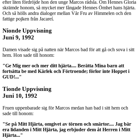
efter liten fördröjde hon den unge Marcos rädsla. Om Hennes Gloria
skrämde honom, så mycket mer fångade Hennes Ömhet hans hjärta.
Och så hölls andra dialoger mellan Vår Fru av Himmelen och den
fattige pojken från Jacareí.
Nionde Uppvisning
Juni 9, 1992
Damen visade sig på natten när Marcos bad för att gå och sova i sitt
hem. Hon sade till honom:
"Ge Mig mer och mer ditt hjärta.... Berätta Mina barn att
fortsätta be med Kärlek och Förtroende; förlor inte Hoppet i
GUD!..."
Tionde Uppvisning
Juni 10, 1992
Fruen uppenbarade sig för Marcos medan han bad i sitt hem och
sade till honom:
"Se på Mitt Hjärta, omgivet av törnen och smärtor.... Jag bär
era lidanden i Mitt Hjärta, jag erbjuder dem åt Herren i Mitt
Hjärta..."