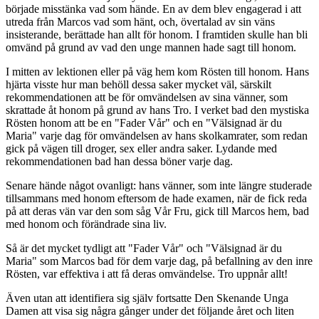
började misstänka vad som hände. En av dem blev engagerad i att
utreda från Marcos vad som hänt, och, övertalad av sin väns
insisterande, berättade han allt för honom. I framtiden skulle han bli
omvänd på grund av vad den unge mannen hade sagt till honom.
I mitten av lektionen eller på väg hem kom Rösten till honom. Hans
hjärta visste hur man behöll dessa saker mycket väl, särskilt
rekommendationen att be för omvändelsen av sina vänner, som
skrattade åt honom på grund av hans Tro. I verket bad den mystiska
Rösten honom att be en "Fader Vår" och en "Välsignad är du
Maria" varje dag för omvändelsen av hans skolkamrater, som redan
gick på vägen till droger, sex eller andra saker. Lydande med
rekommendationen bad han dessa böner varje dag.
Senare hände något ovanligt: hans vänner, som inte längre studerade
tillsammans med honom eftersom de hade examen, när de fick reda
på att deras vän var den som såg Vår Fru, gick till Marcos hem, bad
med honom och förändrade sina liv.
Så är det mycket tydligt att "Fader Vår" och "Välsignad är du
Maria" som Marcos bad för dem varje dag, på befallning av den inre
Rösten, var effektiva i att få deras omvändelse. Tro uppnår allt!
Även utan att identifiera sig själv fortsatte Den Skenande Unga
Damen att visa sig några gånger under det följande året och liten