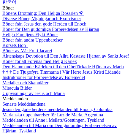
한국어
Böner
Bönens Drottning: Den Heliga Rosarien
🌹
Diverse Böner, Vigningar och Exorcismer
Böner från Jesus den gode Herden till Enoch
Böner för Den gudomliga Förberedelsen av Hjärtan
Heliga Familjens Flykt Böner
Böner från andra Uppenbarelser
Korsets Bön
Böner av Vår Fru i Jacarei
Äktenskaps Devotion till Den Allra Kastaste Hjärtan av Sankt Josef
Böner för att Förenas med Helig Kärlek
Den Flammande Kärleken till den Obefläckade Hjärtan av Maria
†
†
†
De Tjugofyra Timmarna i Vår Herre Jesus Kristi Lidande
Instruktioner för Förberedelse av Botemedel
Medaljer och Skapulärer
Miracula Bilder
Uppvisningar av Jesus och Maria
Meddelanden
Senaste Meddelandena
Jesus den gode herdens meddelanden till Enoch, Colombia
Marianska uppenbarelser för Luz de Maria, Argentina
Meddelanden till Anne i Mellatz/Goettingen, Tyskland
Meddelanden till Maria om Den gudomliga Förberedelsen av
Hjärtan, Tyskland