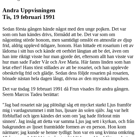
Andra Uppvisningen
Tis, 19 februari 1991
Sedan första gången hände något med den unge pojken. Det var
som om han kändes drivs, förmådd att be. Det var som om
någonting störde honom, men samtidigt omslöt en atmosfär av djup
frid, aldrig upplevd tidigare, honom. Han hittade ett rosarium i ett av
lådorna i sitt hus och kände ett oerhört längtan att be det, även om
han inte riktigt visste hur man gjorde det, eftersom allt han visste var
hur man sade Fader Vår och Ave Maria. Här fanns linden som han
letat efter! Hans törst stillades av att be rosariet, och han upplevde
obeskrivlig frid och glädje. Sedan dess följde rosarien på rosarien,
bönade nästan hela dagen långt, drivna av den mystiska impulsen.
Det var tisdag 19 februari 1991 då Frun visades för andra gången.
Seern Marcos Tadeu berättar:
"Jag bad rosariet när jag plötsligt såg ett mycket starkt Ljus framför
mig i vardagsrummet i mitt hus, ljusare än solen själv. Jag var helt
förbluffad och igen kändes det som om 'jag hade förlorat min
sinnen'. Jag insåg att detta var samma Ljus jag sett i kyrkan, och från
bakgrunden av ljuset framträdde formen av en person. Hon kom
närmare; jag kunde se henne tydligt: hon var en ung kvinna omkring