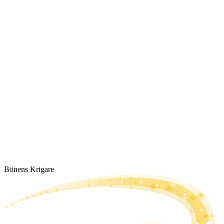
Bönens Krigare