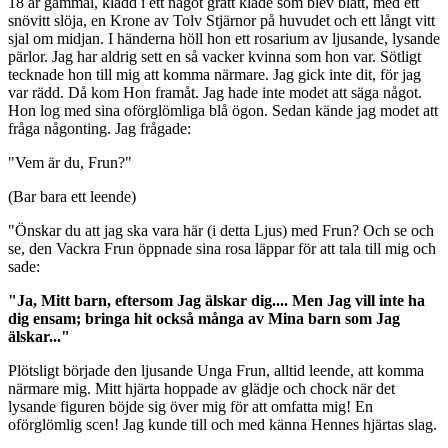
18 år gammal, klädd i ett något grått kläde som blev blått, med ett
snövitt slöja, en Krone av Tolv Stjärnor på huvudet och ett långt vitt
sjal om midjan. I händerna höll hon ett rosarium av ljusande, lysande
pärlor. Jag har aldrig sett en så vacker kvinna som hon var. Sötligt
tecknade hon till mig att komma närmare. Jag gick inte dit, för jag
var rädd. Då kom Hon framåt. Jag hade inte modet att säga något.
Hon log med sina oförglömliga blå ögon. Sedan kände jag modet att
fråga någonting. Jag frågade:
"Vem är du, Frun?"
(Bar bara ett leende)
"Önskar du att jag ska vara här (i detta Ljus) med Frun? Och se och
se, den Vackra Frun öppnade sina rosa läppar för att tala till mig och
sade:
"Ja, Mitt barn, eftersom Jag älskar dig.... Men Jag vill inte ha
dig ensam; bringa hit också många av Mina barn som Jag
älskar..."
Plötsligt började den ljusande Unga Frun, alltid leende, att komma
närmare mig. Mitt hjärta hoppade av glädje och chock när det
lysande figuren böjde sig över mig för att omfatta mig! En
oförglömlig scen! Jag kunde till och med känna Hennes hjärtas slag.