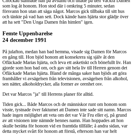
Chockad stannade han på avstånd och tittade på den Vackra Damen
som log åt honom. Hon stod där i omkring 5 minuter, sedan
försvann hon utan att säga något. Marcos gick tillbaka till sitt hus
och tänkte på vad han sett. Dock kände hans hjärta stor glädje över
att ha sett "Den Unga Damen från himlen" igen.
Femte Uppenbarelse
24 december 1991
På julafton, medan han bad hemma, visade sig Damen för Marcos
en gång till. Hon bjöd honom att konsekrera sig själv åt den
Ofläckade Marias hjärta, och leva ett asketiskt och bönefullt liv. Han
gjorde som hon bad om, och gav sitt hela liv till Herren genom det
Ofläckade Marias hjärta. Bland de många saker han bjöds att göra
framhåller vi avsägelsen från televisionen, avsägelsen från alkohol,
sen nätter, alkoholdrycker, alla former av orenhet osv.
Det var Marcos "ja" till Herrens planer för alltid.
Tiden gick... Både Marcos och de människor runt om honom som
visste, tystnade över faktumet att Damen inte sade sitt namn. Marcos
hade ingen möjlighet att veta om det var Vår Fru eller ej, på grund
av att visionen inte nämnde hennes namn. Han hoppades att hon
skulle berätta för honom vid en framtida tillfälle; å andra sidan, var
detta mycket svårt för honom att förstå, eftersom han var helt