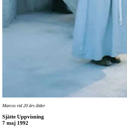
Marcos vid 20 års ålder
Sjätte Uppvisning
7 maj 1992