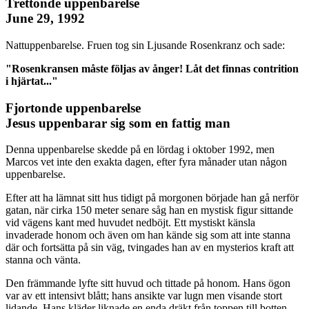
Trettonde uppenbarelse
June 29, 1992
Nattuppenbarelse. Fruen tog sin Ljusande Rosenkranz och sade:
"Rosenkransen måste följas av ånger! Låt det finnas contrition
i hjärtat..."
Fjortonde uppenbarelse
Jesus uppenbarar sig som en fattig man
Denna uppenbarelse skedde på en lördag i oktober 1992, men
Marcos vet inte den exakta dagen, efter fyra månader utan någon
uppenbarelse.
Efter att ha lämnat sitt hus tidigt på morgonen började han gå nerför
gatan, när cirka 150 meter senare såg han en mystisk figur sittande
vid vägens kant med huvudet nedböjt. Ett mystiskt känsla
invaderade honom och även om han kände sig som att inte stanna
där och fortsätta på sin väg, tvingades han av en mysterios kraft att
stanna och vänta.
Den främmande lyfte sitt huvud och tittade på honom. Hans ögon
var av ett intensivt blått; hans ansikte var lugn men visande stort
lidande. Hans kläder liknade en enda dräkt från toppen till botten,