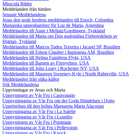
Miracula Bilder
Meddelanden från himlen
Senaste Meddelandena
Jesus den gode herdens meddelanden till Enoch, Colombia
Marianska uppenbarelser för Luz de Maria, Argentina
Meddelanden till Anne i Mellatz/Goettingen, Tyskland
Meddelanden till Maria om Den gudomliga Förberedelsen av
Hjärtan, Tyskland
Meddelanden till Marcos Tadeu Teixeira i Jacareí SP, Brasilien
Meddelanden till Edson Glauber i Itapiranga AM, Brasilien
Meddelanden till Heliga Familjens Flykt, USA
Meddelanden till Barnen av Förnyelsen, USA
Meddelanden till John Leary i Rochester NY, USA
Meddelanden till Maureen Sweeney-Kyle i North Ridgeville, USA
Meddelanden från olika källor
Sök Meddelandena
Uppvisningar av Jesus och Maria
Uppsyningen av Vår Fru i Caravaggio
Uppsyningarna av Vår Fru om det Goda Händelsen i Quito
Upprörelsen till den heliga Margareta Maria Alacoque
Uppsyningarna av Vår Fru i La Salette
Uppsyningarna av Vår Fru i Lourdes
Uppsyningen av Vår Fru i Pontmain
Uppsyningarna av Vår Fru i Pellevoisin
Uppsyningen av Vår Fru i Knock