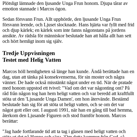
Plötsligt lämnade den ljusande Unga Frun honom. Djupa tårar av
emotion stannade i Marcos ögon.
Sedan försvann Frun. Allt upphörde, den ljusande Unga Frun
försvann leende, och Ljuset slocknade. Hans hjärta var fyllt med frid
och djup kärlek; en kärlek som inte fanns någonstans på jordens
ansikte. Av rädsla för människor beslutade han att hålla allt han sett
och hört hemligt inom sig själv.
Tredje Uppvisningen
Testet med Helig Vatten
Marcos höll hemligheten så länge han kunde. Ändå berättade han en
dag, utan att tänka på konsekvenserna, för sin moster och några
vänner. De hade också misstänkt något under en tid. När de pratade
med honom uppstod ett tvivel: "Vad om det var någonting ont? På
råd från någon tog han hem heligt vatten och var beredd att kraftfullt
stöta ut den 'Ljusande Unga Damen', om hon återvände. Bestämd
beslutade han sig för att stöta ut heligt vatten, och se om det var
något gott eller ont. I augusti 1991, när han en gång till bad hemma,
återkom den Ljusande Figuren och stod framför honom. Marcos
berättar:
"Jag hade fortfarande tid att ta tag i glasen med heligt vatten och
stöta ut det på Henne och säga, 'Om detta kommer från Gud, så