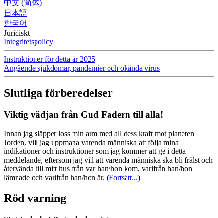
中文 (简体)
日本語
한국어
Juridiskt
Integritetspolicy
Instruktioner för detta år 2025
Angående sjukdomar, pandemier och okända virus
Slutliga förberedelser
Viktig vädjan från Gud Fadern till alla!
Innan jag släpper loss min arm med all dess kraft mot planeten
Jorden, vill jag uppmana varenda människa att följa mina
indikationer och instruktioner som jag kommer att ge i detta
meddelande, eftersom jag vill att varenda människa ska bli frälst och
återvända till mitt hus från var han/hon kom, varifrån han/hon
lämnade och varifrån han/hon är.
(
Fortsätt...
)
Röd varning