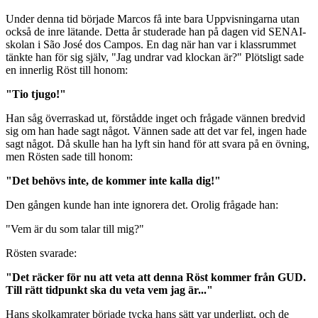
Under denna tid började Marcos få inte bara Uppvisningarna utan
också de inre lätande. Detta år studerade han på dagen vid SENAI-
skolan i São José dos Campos. En dag när han var i klassrummet
tänkte han för sig själv, "Jag undrar vad klockan är?" Plötsligt sade
en innerlig Röst till honom:
"Tio tjugo!"
Han såg överraskad ut, förstådde inget och frågade vännen bredvid
sig om han hade sagt något. Vännen sade att det var fel, ingen hade
sagt något. Då skulle han ha lyft sin hand för att svara på en övning,
men Rösten sade till honom:
"Det behövs inte, de kommer inte kalla dig!"
Den gången kunde han inte ignorera det. Orolig frågade han:
"Vem är du som talar till mig?"
Rösten svarade:
"Det räcker för nu att veta att denna Röst kommer från GUD.
Till rätt tidpunkt ska du veta vem jag är..."
Hans skolkamrater började tycka hans sätt var underligt, och de