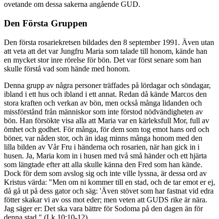
ovetande om dessa sakerna angående GUD.
Den Första Gruppen
Den första rosariekretsen bildades den 8 september 1991. Även utan
att veta att det var Jungfru Maria som talade till honom, kände han
en mycket stor inre rörelse för bön. Det var först senare som han
skulle förstå vad som hände med honom.
Denna grupp av några personer träffades på lördagar och söndagar,
ibland i ett hus och ibland i ett annat. Redan då kände Marcos den
stora kraften och verkan av bön, men också många lidanden och
missförstånd från människor som inte förstod nödvändigheten av
bön. Han försökte visa alla att Maria var en kärleksfull Mor, full av
ömhet och godhet. För många, för dem som tog emot hans ord och
böner, var nåden stor, och än idag minns många honom med den
lilla bilden av Vår Fru i händerna och rosarien, när han gick in i
husen. Ja, Maria kom in i husen med två små händer och ett hjärta
som längtade efter att alla skulle känna den Fred som han kände.
Dock för dem som avslog sig och inte ville lyssna, är dessa ord av
Kristus värda: "Men om ni kommer till en stad, och de tar emot er ej,
då gå ut på dess gator och säg: 'Även stövet som har fastnat vid edra
fötter skakar vi av oss mot eder; men veten att GUDS rike är nära.
Jag säger er: Det ska vara bättre för Sodoma på den dagen än för
denna stad." (Lk 10:10-12).