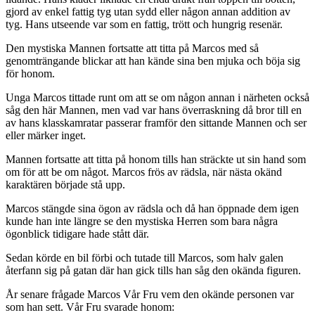
gjord av enkel fattig tyg utan sydd eller någon annan addition av
tyg. Hans utseende var som en fattig, trött och hungrig resenär.
Den mystiska Mannen fortsatte att titta på Marcos med så
genomträngande blickar att han kände sina ben mjuka och böja sig
för honom.
Unga Marcos tittade runt om att se om någon annan i närheten också
såg den här Mannen, men vad var hans överraskning då bror till en
av hans klasskamratar passerar framför den sittande Mannen och ser
eller märker inget.
Mannen fortsatte att titta på honom tills han sträckte ut sin hand som
om för att be om något. Marcos frös av rädsla, när nästa okänd
karaktären började stå upp.
Marcos stängde sina ögon av rädsla och då han öppnade dem igen
kunde han inte längre se den mystiska Herren som bara några
ögonblick tidigare hade stått där.
Sedan körde en bil förbi och tutade till Marcos, som halv galen
återfann sig på gatan där han gick tills han såg den okända figuren.
År senare frågade Marcos Vår Fru vem den okände personen var
som han sett. Vår Fru svarade honom: