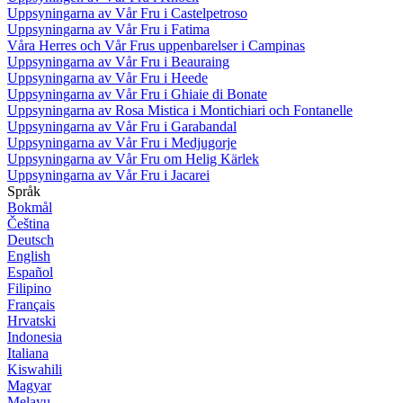
Uppsyningarna av Vår Fru i Castelpetroso
Uppsyningarna av Vår Fru i Fatima
Våra Herres och Vår Frus uppenbarelser i Campinas
Uppsyningarna av Vår Fru i Beauraing
Uppsyningarna av Vår Fru i Heede
Uppsyningarna av Vår Fru i Ghiaie di Bonate
Uppsyningarna av Rosa Mistica i Montichiari och Fontanelle
Uppsyningarna av Vår Fru i Garabandal
Uppsyningarna av Vår Fru i Medjugorje
Uppsyningarna av Vår Fru om Helig Kärlek
Uppsyningarna av Vår Fru i Jacarei
Språk
Bokmål
Čeština
Deutsch
English
Español
Filipino
Français
Hrvatski
Indonesia
Italiana
Kiswahili
Magyar
Melayu