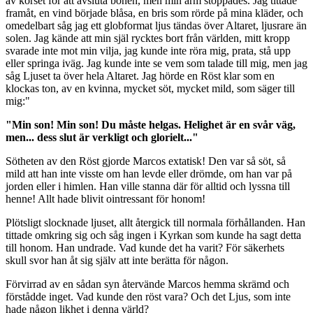
av korset för att avsluta bönen, men min arm stoppades. Jag tittade
framåt, en vind började blåsa, en bris som rörde på mina kläder, och
omedelbart såg jag ett globformat ljus tändas över Altaret, ljusrare än
solen. Jag kände att min själ rycktes bort från världen, mitt kropp
svarade inte mot min vilja, jag kunde inte röra mig, prata, stå upp
eller springa iväg. Jag kunde inte se vem som talade till mig, men jag
såg Ljuset ta över hela Altaret. Jag hörde en Röst klar som en
klockas ton, av en kvinna, mycket söt, mycket mild, som säger till
mig:"
"Min son! Min son! Du måste helgas. Helighet är en svår väg,
men... dess slut är verkligt och glorielt..."
Sötheten av den Röst gjorde Marcos extatisk! Den var så söt, så
mild att han inte visste om han levde eller drömde, om han var på
jorden eller i himlen. Han ville stanna där för alltid och lyssna till
henne! Allt hade blivit ointressant för honom!
Plötsligt slocknade ljuset, allt återgick till normala förhållanden. Han
tittade omkring sig och såg ingen i Kyrkan som kunde ha sagt detta
till honom. Han undrade. Vad kunde det ha varit? För säkerhets
skull svor han åt sig själv att inte berätta för någon.
Förvirrad av en sådan syn återvände Marcos hemma skrämd och
förstådde inget. Vad kunde den röst vara? Och det Ljus, som inte
hade någon likhet i denna värld?