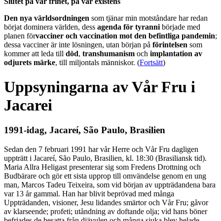
Slutet på vår frihet, på vår existens
Den nya världsordningen
som tjänar min motståndare har redan
börjat dominera världen, dess
agenda för tyranni
började med
planen för
vacciner och vaccination mot den befintliga pandemin
;
dessa vacciner är inte lösningen, utan början på
förintelsen
som
kommer att leda till
död
,
transhumanism
och
implantation av
odjurets märke
, till miljontals människor. (
Fortsätt
)
Uppsyningarna av Vår Fru i
Jacarei
1991-idag, Jacareí, São Paulo, Brasilien
Sedan den 7 februari 1991 har vår Herre och Vår Fru dagligen
uppträtt i Jacareí, São Paulo, Brasilien, kl. 18:30 (Brasiliansk tid).
Maria Allra Heligast presenterar sig som Fredens Drottning och
Budbärare och gör ett sista upprop till omvändelse genom en ung
man, Marcos Tadeu Teixeira, som vid början av uppträdandena bara
var 13 år gammal. Han har blivit beprövad med många
Uppträdanden, visioner, Jesu lidandes smärtor och Vår Fru; gåvor
av klarseende; profeti; utåndning av doftande olja; vid hans böner
befriades de besatta från djävulen och många sjuka blev helade.