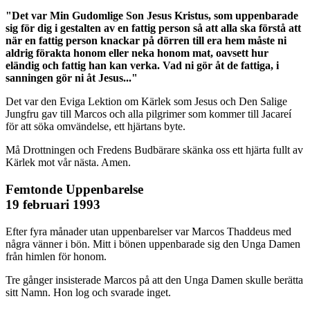
"Det var Min Gudomlige Son Jesus Kristus, som uppenbarade
sig för dig i gestalten av en fattig person så att alla ska förstå att
när en fattig person knackar på dörren till era hem måste ni
aldrig förakta honom eller neka honom mat, oavsett hur
eländig och fattig han kan verka. Vad ni gör åt de fattiga, i
sanningen gör ni åt Jesus..."
Det var den Eviga Lektion om Kärlek som Jesus och Den Salige
Jungfru gav till Marcos och alla pilgrimer som kommer till Jacareí
för att söka omvändelse, ett hjärtans byte.
Må Drottningen och Fredens Budbärare skänka oss ett hjärta fullt av
Kärlek mot vår nästa. Amen.
Femtonde Uppenbarelse
19 februari 1993
Efter fyra månader utan uppenbarelser var Marcos Thaddeus med
några vänner i bön. Mitt i bönen uppenbarade sig den Unga Damen
från himlen för honom.
Tre gånger insisterade Marcos på att den Unga Damen skulle berätta
sitt Namn. Hon log och svarade inget.