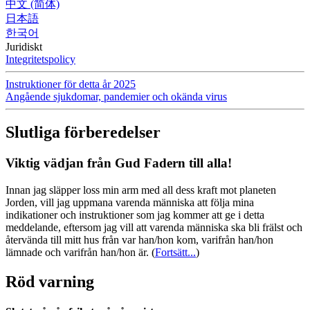
中文 (简体)
日本語
한국어
Juridiskt
Integritetspolicy
Instruktioner för detta år 2025
Angående sjukdomar, pandemier och okända virus
Slutliga förberedelser
Viktig vädjan från Gud Fadern till alla!
Innan jag släpper loss min arm med all dess kraft mot planeten
Jorden, vill jag uppmana varenda människa att följa mina
indikationer och instruktioner som jag kommer att ge i detta
meddelande, eftersom jag vill att varenda människa ska bli frälst och
återvända till mitt hus från var han/hon kom, varifrån han/hon
lämnade och varifrån han/hon är.
(
Fortsätt...
)
Röd varning