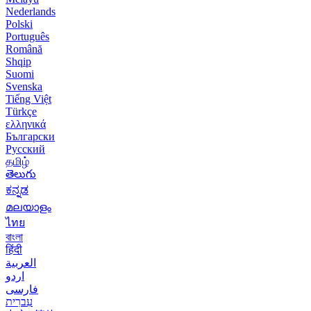
Nederlands
Polski
Português
Română
Shqip
Suomi
Svenska
Tiếng Việt
Türkçe
ελληνικά
Български
Русский
தமிழ்
తెలుగు
ಕನ್ನಡ
മലയാളം
ไทย
বাংলা
हिंदी
العربية
اردو
فارسی
עִברִית