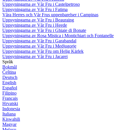
Uppsyningarna av Vår Fru i Castelpetroso
Uppsyningarna av Vår Fru i Fatima
Våra Herres och Vår Frus uppenbarelser i Campinas
Uppsyningarna av Vår Fru i Beauraing
Uppsyningarna av Vår Fru i Heede
Uppsyningarna av Vår Fru i Ghiaie di Bonate
Uppsyningarna av Rosa Mistica i Montichiari och Fontanelle
Uppsyningarna av Vår Fru i Garabandal
Uppsyningarna av Vår Fru i Medjugorje
Uppsyningarna av Vår Fru om Helig Kärlek
Uppsyningarna av Vår Fru i Jacarei
Språk
Bokmål
Čeština
Deutsch
English
Español
Filipino
Français
Hrvatski
Indonesia
Italiana
Kiswahili
Magyar
Melayu