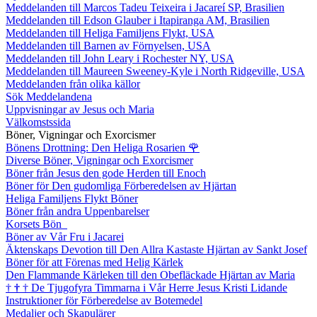
Meddelanden till Marcos Tadeu Teixeira i Jacareí SP, Brasilien
Meddelanden till Edson Glauber i Itapiranga AM, Brasilien
Meddelanden till Heliga Familjens Flykt, USA
Meddelanden till Barnen av Förnyelsen, USA
Meddelanden till John Leary i Rochester NY, USA
Meddelanden till Maureen Sweeney-Kyle i North Ridgeville, USA
Meddelanden från olika källor
Sök Meddelandena
Uppvisningar av Jesus och Maria
Välkomstssida
Böner, Vigningar och Exorcismer
Bönens Drottning: Den Heliga Rosarien
🌹
Diverse Böner, Vigningar och Exorcismer
Böner från Jesus den gode Herden till Enoch
Böner för Den gudomliga Förberedelsen av Hjärtan
Heliga Familjens Flykt Böner
Böner från andra Uppenbarelser
Korsets Bön
Böner av Vår Fru i Jacarei
Äktenskaps Devotion till Den Allra Kastaste Hjärtan av Sankt Josef
Böner för att Förenas med Helig Kärlek
Den Flammande Kärleken till den Obefläckade Hjärtan av Maria
†
†
†
De Tjugofyra Timmarna i Vår Herre Jesus Kristi Lidande
Instruktioner för Förberedelse av Botemedel
Medaljer och Skapulärer