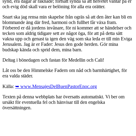
synd, era dagar är räknade; fortsätt synda så att helvetet väntar på er
och evig död skall vara er belöning för alla era orätter.
Snart ska jag rensa min skapelse från ogräs så att den åter kan bli en
blommande äng där fred, harmoni och fullhet får växa fram.
Förbered er då jordens invånare, för ni kommer att se händelser och
tecken som aldrig tidigare sett av något öga, för att på detta sätt
vakna upp och genast ta igen den väg som ska leda er till min Eviga
Jerusalem. Jag är er Fader: Jesus den gode herden. Gör mina
budskap kända och sprid dem, mina barn.
Deltag i bönedagen och fastan för Medellin och Cali!
Låt oss be den Himmelske Fadern om nåd och barmhärtighet, för
era valda städer.
Källa:
➥ www.MensajesDelBuenPastorEnoc.org
Texten på denna webbplats har översatts automatiskt. Vi ber om
ursäkt för eventuella fel och hänvisar till den engelska
översättningen.