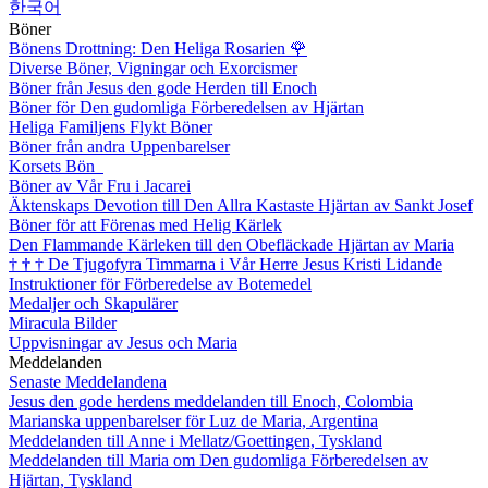
한국어
Böner
Bönens Drottning: Den Heliga Rosarien
🌹
Diverse Böner, Vigningar och Exorcismer
Böner från Jesus den gode Herden till Enoch
Böner för Den gudomliga Förberedelsen av Hjärtan
Heliga Familjens Flykt Böner
Böner från andra Uppenbarelser
Korsets Bön
Böner av Vår Fru i Jacarei
Äktenskaps Devotion till Den Allra Kastaste Hjärtan av Sankt Josef
Böner för att Förenas med Helig Kärlek
Den Flammande Kärleken till den Obefläckade Hjärtan av Maria
†
†
†
De Tjugofyra Timmarna i Vår Herre Jesus Kristi Lidande
Instruktioner för Förberedelse av Botemedel
Medaljer och Skapulärer
Miracula Bilder
Uppvisningar av Jesus och Maria
Meddelanden
Senaste Meddelandena
Jesus den gode herdens meddelanden till Enoch, Colombia
Marianska uppenbarelser för Luz de Maria, Argentina
Meddelanden till Anne i Mellatz/Goettingen, Tyskland
Meddelanden till Maria om Den gudomliga Förberedelsen av
Hjärtan, Tyskland