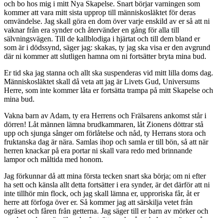
och bo hos mig i mitt Nya Skapelse. Snart börjar varningen som
kommer att vara mitt sista upprop till människosläktet för deras
omvändelse. Jag skall göra en dom över varje enskild av er så att ni
vaknar från era synder och återvänder en gång för alla till
sälvningsvägen. Till de kallblodiga i hjärtat och till dem bland er
som är i dödssynd, säger jag: skakas, ty jag ska visa er den avgrund
där ni kommer att slutligen hamna om ni fortsätter bryta mina bud.
Er tid ska jag stanna och allt ska suspenderas vid mitt lilla doms dag.
Människosläktet skall då veta att jag är Livets Gud, Universums
Herre, som inte kommer låta er fortsätta trampa på mitt Skapelse och
mina bud.
Vakna barn av Adam, ty era Herrens och Frälsarens ankomst står i
dörren! Låt männen lämna brudkammaren, låt Zionens döttrar stå
upp och sjunga sånger om förlåtelse och nåd, ty Herrans stora och
fruktanska dag är nära. Samlas ihop och samla er till bön, så att när
herren knackar på era portar ni skall vara redo med brinnande
lampor och måltida med honom.
Jag förkunnar då att mina första tecken snart ska börja; om ni efter
ha sett och känsla allt detta fortsätter i era synder, är det därför att ni
inte tillhör min flock, och jag skall lämna er, upproriska får, åt er
herre att förfoga över er. Så kommer jag att särskilja vetet från
ogräset och fåren från getterna. Jag säger till er barn av mörker och