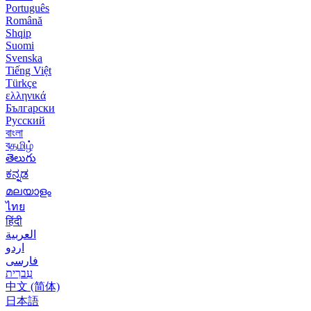
Português
Română
Shqip
Suomi
Svenska
Tiếng Việt
Türkçe
ελληνικά
Български
Русский
বাংলা
বதமிழ்
తెలుగు
ಕನ್ನಡ
മലയാളം
ไทย
हिंदी
العربية
اردو
فارسی
עִברִית
中文 (简体)
日本語