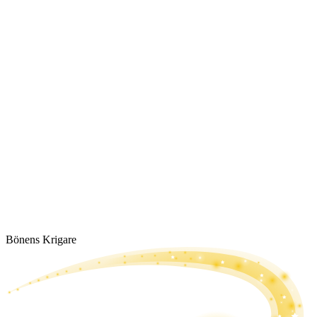
Bönens Krigare