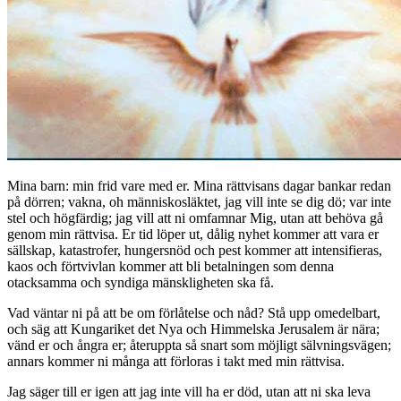
Mina barn: min frid vare med er. Mina rättvisans dagar bankar redan
på dörren; vakna, oh människosläktet, jag vill inte se dig dö; var inte
stel och högfärdig; jag vill att ni omfamnar Mig, utan att behöva gå
genom min rättvisa. Er tid löper ut, dålig nyhet kommer att vara er
sällskap, katastrofer, hungersnöd och pest kommer att intensifieras,
kaos och förtvivlan kommer att bli betalningen som denna
otacksamma och syndiga mänskligheten ska få.
Vad väntar ni på att be om förlåtelse och nåd? Stå upp omedelbart,
och säg att Kungariket det Nya och Himmelska Jerusalem är nära;
vänd er och ångra er; återuppta så snart som möjligt sälvningsvägen;
annars kommer ni många att förloras i takt med min rättvisa.
Jag säger till er igen att jag inte vill ha er död, utan att ni ska leva