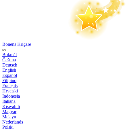
Bönens Krigare
sv
Bokmål
Čeština
Deutsch
English
Español
Filipino
Français
Hrvatski
Indonesia
Italiana
Kiswahili
Magyar
Melayu
Nederlands
Polski