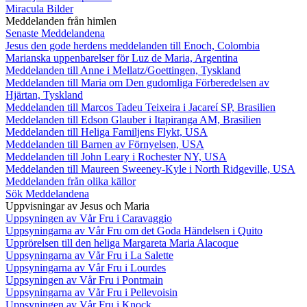
Miracula Bilder
Meddelanden från himlen
Senaste Meddelandena
Jesus den gode herdens meddelanden till Enoch, Colombia
Marianska uppenbarelser för Luz de Maria, Argentina
Meddelanden till Anne i Mellatz/Goettingen, Tyskland
Meddelanden till Maria om Den gudomliga Förberedelsen av
Hjärtan, Tyskland
Meddelanden till Marcos Tadeu Teixeira i Jacareí SP, Brasilien
Meddelanden till Edson Glauber i Itapiranga AM, Brasilien
Meddelanden till Heliga Familjens Flykt, USA
Meddelanden till Barnen av Förnyelsen, USA
Meddelanden till John Leary i Rochester NY, USA
Meddelanden till Maureen Sweeney-Kyle i North Ridgeville, USA
Meddelanden från olika källor
Sök Meddelandena
Uppvisningar av Jesus och Maria
Uppsyningen av Vår Fru i Caravaggio
Uppsyningarna av Vår Fru om det Goda Händelsen i Quito
Upprörelsen till den heliga Margareta Maria Alacoque
Uppsyningarna av Vår Fru i La Salette
Uppsyningarna av Vår Fru i Lourdes
Uppsyningen av Vår Fru i Pontmain
Uppsyningarna av Vår Fru i Pellevoisin
Uppsyningen av Vår Fru i Knock