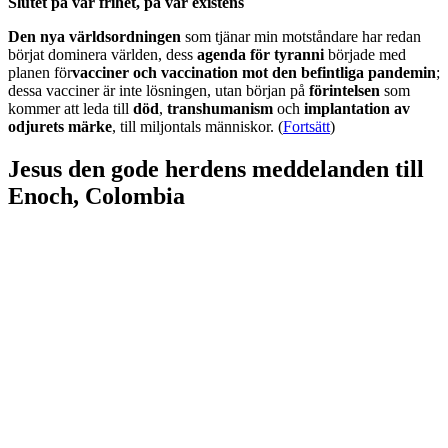
Slutet på vår frihet, på vår existens
Den nya världsordningen
som tjänar min motståndare har redan
börjat dominera världen, dess
agenda för tyranni
började med
planen för
vacciner och vaccination mot den befintliga pandemin
;
dessa vacciner är inte lösningen, utan början på
förintelsen
som
kommer att leda till
död
,
transhumanism
och
implantation av
odjurets märke
, till miljontals människor. (
Fortsätt
)
Jesus den gode herdens meddelanden till
Enoch, Colombia