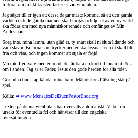
förlorat om ni likt kvisten fäster er vid vinrankan.
Jag säger till er igen att dessa dagar måste komma, så att den gamla
världen och de gamla männen skall förgås och ljuset av en ny värld
ska födas om med nya människor renade och omfånget av Min
Andes nåd.
Sorg inte, mina lamm, utan gläd er, ty snart skall ni sluta lidande och
vara slavar. Bojorna som trycker ned er ska lossnas, och ni skall bli
fria och visa, och ingen kommer att stjäla er fröjd.
Må min fred vare med er, mod, det är bara en kort tid innan ni föds
om i anden! Jag är er Fader, Jesus den gode herden för alla tider.
Gör mina budskap kända, mina barn. Människors frälsning står på
spel.
Källa:
➥ www.MensajesDelBuenPastorEnoc.org
Texten på denna webbplats har översatts automatiskt. Vi ber om
ursäkt för eventuella fel och hänvisar till den engelska
översättningen.