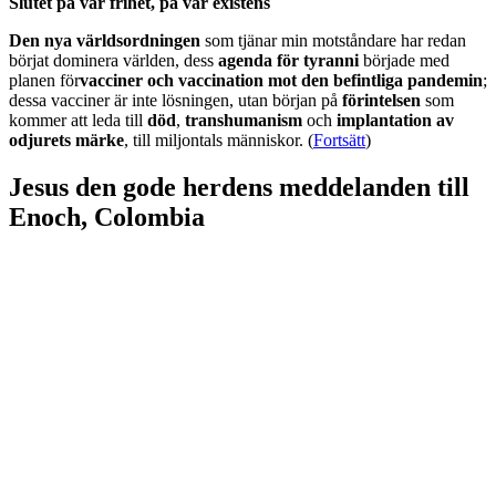
Slutet på vår frihet, på vår existens
Den nya världsordningen
som tjänar min motståndare har redan
börjat dominera världen, dess
agenda för tyranni
började med
planen för
vacciner och vaccination mot den befintliga pandemin
;
dessa vacciner är inte lösningen, utan början på
förintelsen
som
kommer att leda till
död
,
transhumanism
och
implantation av
odjurets märke
, till miljontals människor. (
Fortsätt
)
Jesus den gode herdens meddelanden till
Enoch, Colombia