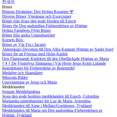
한국어
Böner
Bönens Drottning: Den Heliga Rosarien
🌹
Diverse Böner, Vigningar och Exorcismer
Böner från Jesus den gode Herden till Enoch
Böner för Den gudomliga Förberedelsen av Hjärtan
Heliga Familjens Flykt Böner
Böner från andra Uppenbarelser
Korsets Bön
Böner av Vår Fru i Jacarei
Äktenskaps Devotion till Den Allra Kastaste Hjärtan av Sankt Josef
Böner för att Förenas med Helig Kärlek
Den Flammande Kärleken till den Obefläckade Hjärtan av Maria
†
†
†
De Tjugofyra Timmarna i Vår Herre Jesus Kristi Lidande
Instruktioner för Förberedelse av Botemedel
Medaljer och Skapulärer
Miracula Bilder
Uppvisningar av Jesus och Maria
Meddelanden
Senaste Meddelandena
Jesus den gode herdens meddelanden till Enoch, Colombia
Marianska uppenbarelser för Luz de Maria, Argentina
Meddelanden till Anne i Mellatz/Goettingen, Tyskland
Meddelanden till Maria om Den gudomliga Förberedelsen av
Hjärtan, Tyskland