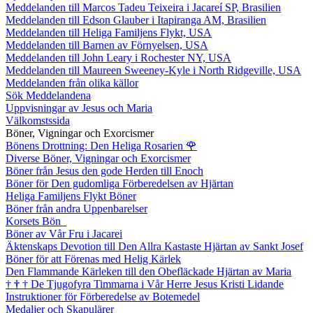
Meddelanden till Marcos Tadeu Teixeira i Jacareí SP, Brasilien
Meddelanden till Edson Glauber i Itapiranga AM, Brasilien
Meddelanden till Heliga Familjens Flykt, USA
Meddelanden till Barnen av Förnyelsen, USA
Meddelanden till John Leary i Rochester NY, USA
Meddelanden till Maureen Sweeney-Kyle i North Ridgeville, USA
Meddelanden från olika källor
Sök Meddelandena
Uppvisningar av Jesus och Maria
Välkomstssida
Böner, Vigningar och Exorcismer
Bönens Drottning: Den Heliga Rosarien
🌹
Diverse Böner, Vigningar och Exorcismer
Böner från Jesus den gode Herden till Enoch
Böner för Den gudomliga Förberedelsen av Hjärtan
Heliga Familjens Flykt Böner
Böner från andra Uppenbarelser
Korsets Bön
Böner av Vår Fru i Jacarei
Äktenskaps Devotion till Den Allra Kastaste Hjärtan av Sankt Josef
Böner för att Förenas med Helig Kärlek
Den Flammande Kärleken till den Obefläckade Hjärtan av Maria
†
†
†
De Tjugofyra Timmarna i Vår Herre Jesus Kristi Lidande
Instruktioner för Förberedelse av Botemedel
Medaljer och Skapulärer