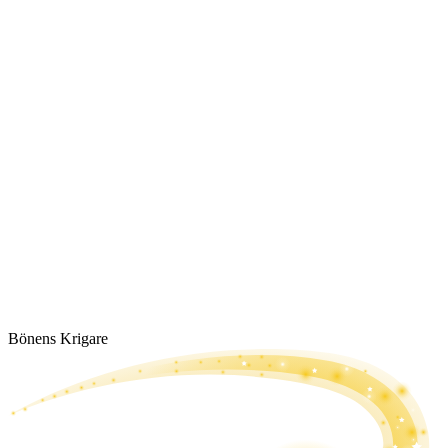
Bönens Krigare