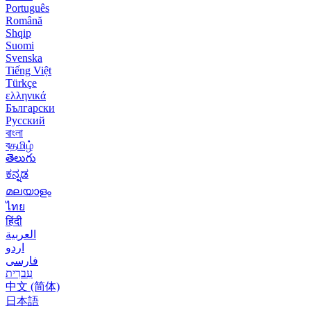
Português
Română
Shqip
Suomi
Svenska
Tiếng Việt
Türkçe
ελληνικά
Български
Русский
বাংলা
বதமிழ்
తెలుగు
ಕನ್ನಡ
മലയാളം
ไทย
हिंदी
العربية
اردو
فارسی
עִברִית
中文 (简体)
日本語