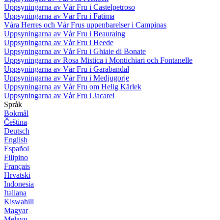
Uppsyningarna av Vår Fru i Castelpetroso
Uppsyningarna av Vår Fru i Fatima
Våra Herres och Vår Frus uppenbarelser i Campinas
Uppsyningarna av Vår Fru i Beauraing
Uppsyningarna av Vår Fru i Heede
Uppsyningarna av Vår Fru i Ghiaie di Bonate
Uppsyningarna av Rosa Mistica i Montichiari och Fontanelle
Uppsyningarna av Vår Fru i Garabandal
Uppsyningarna av Vår Fru i Medjugorje
Uppsyningarna av Vår Fru om Helig Kärlek
Uppsyningarna av Vår Fru i Jacarei
Språk
Bokmål
Čeština
Deutsch
English
Español
Filipino
Français
Hrvatski
Indonesia
Italiana
Kiswahili
Magyar
Melayu