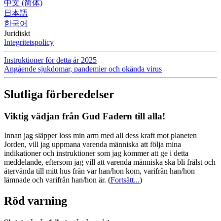
中文 (简体)
日本語
한국어
Juridiskt
Integritetspolicy
Instruktioner för detta år 2025
Angående sjukdomar, pandemier och okända virus
Slutliga förberedelser
Viktig vädjan från Gud Fadern till alla!
Innan jag släpper loss min arm med all dess kraft mot planeten
Jorden, vill jag uppmana varenda människa att följa mina
indikationer och instruktioner som jag kommer att ge i detta
meddelande, eftersom jag vill att varenda människa ska bli frälst och
återvända till mitt hus från var han/hon kom, varifrån han/hon
lämnade och varifrån han/hon är.
(
Fortsätt...
)
Röd varning