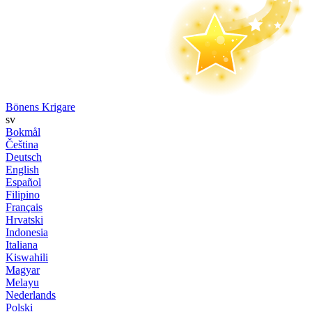
Bönens Krigare
sv
Bokmål
Čeština
Deutsch
English
Español
Filipino
Français
Hrvatski
Indonesia
Italiana
Kiswahili
Magyar
Melayu
Nederlands
Polski