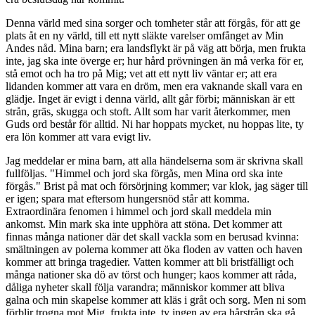
Denna värld med sina sorger och tomheter står att förgås, för att ge
plats åt en ny värld, till ett nytt släkte varelser omfånget av Min
Andes nåd. Mina barn; era landsflykt är på väg att börja, men frukta
inte, jag ska inte överge er; hur hård prövningen än må verka för er,
stå emot och ha tro på Mig; vet att ett nytt liv väntar er; att era
lidanden kommer att vara en dröm, men era vaknande skall vara en
glädje. Inget är evigt i denna värld, allt går förbi; människan är ett
strån, gräs, skugga och stoft. Allt som har varit återkommer, men
Guds ord består för alltid. Ni har hoppats mycket, nu hoppas lite, ty
era lön kommer att vara evigt liv.
Jag meddelar er mina barn, att alla händelserna som är skrivna skall
fullföljas. "Himmel och jord ska förgås, men Mina ord ska inte
förgås." Brist på mat och försörjning kommer; var klok, jag säger till
er igen; spara mat eftersom hungersnöd står att komma.
Extraordinära fenomen i himmel och jord skall meddela min
ankomst. Min mark ska inte upphöra att stöna. Det kommer att
finnas många nationer där det skall vackla som en berusad kvinna:
smältningen av polerna kommer att öka floden av vatten och haven
kommer att bringa tragedier. Vatten kommer att bli bristfälligt och
många nationer ska dö av törst och hunger; kaos kommer att råda,
dåliga nyheter skall följa varandra; människor kommer att bliva
galna och min skapelse kommer att kläs i gråt och sorg. Men ni som
förblir trogna mot Mig, frukta inte, ty ingen av era hårstrån ska gå