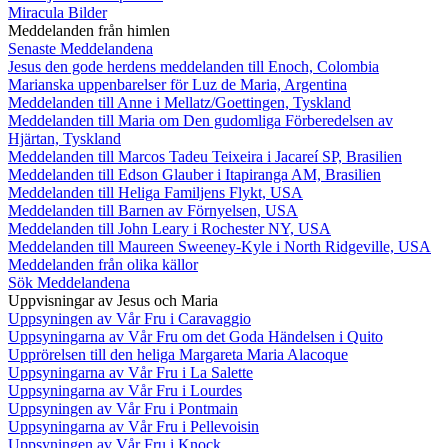
Miracula Bilder
Meddelanden från himlen
Senaste Meddelandena
Jesus den gode herdens meddelanden till Enoch, Colombia
Marianska uppenbarelser för Luz de Maria, Argentina
Meddelanden till Anne i Mellatz/Goettingen, Tyskland
Meddelanden till Maria om Den gudomliga Förberedelsen av
Hjärtan, Tyskland
Meddelanden till Marcos Tadeu Teixeira i Jacareí SP, Brasilien
Meddelanden till Edson Glauber i Itapiranga AM, Brasilien
Meddelanden till Heliga Familjens Flykt, USA
Meddelanden till Barnen av Förnyelsen, USA
Meddelanden till John Leary i Rochester NY, USA
Meddelanden till Maureen Sweeney-Kyle i North Ridgeville, USA
Meddelanden från olika källor
Sök Meddelandena
Uppvisningar av Jesus och Maria
Uppsyningen av Vår Fru i Caravaggio
Uppsyningarna av Vår Fru om det Goda Händelsen i Quito
Upprörelsen till den heliga Margareta Maria Alacoque
Uppsyningarna av Vår Fru i La Salette
Uppsyningarna av Vår Fru i Lourdes
Uppsyningen av Vår Fru i Pontmain
Uppsyningarna av Vår Fru i Pellevoisin
Uppsyningen av Vår Fru i Knock