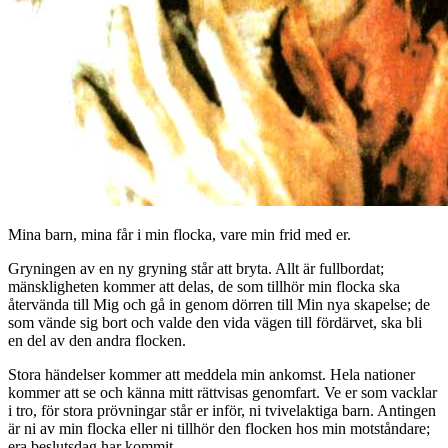
Mina barn, mina får i min flocka, vare min frid med er.
Gryningen av en ny gryning står att bryta. Allt är fullbordat;
mänskligheten kommer att delas, de som tillhör min flocka ska
återvända till Mig och gå in genom dörren till Min nya skapelse; de
som vände sig bort och valde den vida vägen till fördärvet, ska bli
en del av den andra flocken.
Stora händelser kommer att meddela min ankomst. Hela nationer
kommer att se och känna mitt rättvisas genomfart. Ve er som vacklar
i tro, för stora prövningar står er inför, ni tvivelaktiga barn. Antingen
är ni av min flocka eller ni tillhör den flocken hos min motståndare;
era beslutsdag har kommit.