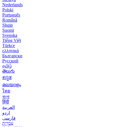
Nederlands
Polski
Português
Română
Shqip
Suomi
Svenska
Tiếng Việt
Türkçe
ελληνικά
Български
Русский
தமிழ்
తెలుగు
ಕನ್ನಡ
മലയാളം
ไทย
বাংলা
हिंदी
العربية
اردو
فارسی
עִברִית