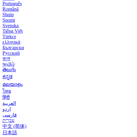
Português
Română
Shqip
Suomi
Svenska
Tiếng Việt
Türkçe
ελληνικά
Български
Русский
বাংলা
বதமிழ்
తెలుగు
ಕನ್ನಡ
മലയാളം
ไทย
हिंदी
العربية
اردو
فارسی
עִברִית
中文 (简体)
日本語