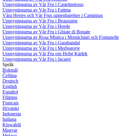
Uppsyningarna av Vår Fru i Castelpetroso
Uppsyningarna av Vår Fru i Fatima
Våra Herres och Vår Frus uppenbarelser i Campinas
Uppsyningarna av Vår Fru i Beauraing
Uppsyningarna av Vår Fru i Heede
Uppsyningarna av Vår Fru i Ghiaie di Bonate
Uppsyningarna av Rosa Mistica i Montichiari och Fontanelle
Uppsyningarna av Vår Fru i Garabandal
Uppsyningarna av Vår Fru i Medjugorje
Uppsyningarna av Vår Fru om Helig Kärlek
Uppsyningarna av Vår Fru i Jacarei
Språk
Bokmål
Čeština
Deutsch
English
Español
Filipino
Français
Hrvatski
Indonesia
Italiana
Kiswahili
Magyar
Melayu