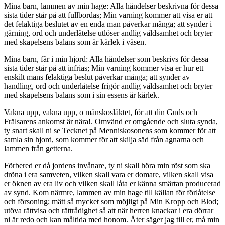
Mina barn, lammen av min hage: Alla händelser beskrivna för dessa
sista tider står på att fullbordas; Min varning kommer att visa er att
det felaktiga beslutet av en enda man påverkar många; att synder i
gärning, ord och underlåtelse utlöser andlig våldsamhet och bryter
med skapelsens balans som är kärlek i väsen.
Mina barn, får i min hjord: Alla händelser som beskrivs för dessa
sista tider står på att infrias; Min varning kommer visa er hur ett
enskilt mans felaktiga beslut påverkar många; att synder av
handling, ord och underlåtelse frigör andlig våldsamhet och bryter
med skapelsens balans som i sin essens är kärlek.
Vakna upp, vakna upp, o mänskosläktet, för att din Guds och
Frälsarens ankomst är nära!. Omvänd er omgående och sluta synda,
ty snart skall ni se Tecknet på Menniskosonens som kommer för att
samla sin hjord, som kommer för att skilja säd från agnarna och
lammen från getterna.
Förbered er då jordens invånare, ty ni skall höra min röst som ska
dröna i era samveten, vilken skall vara er domare, vilken skall visa
er öknen av era liv och vilken skall låta er känna smärtan producerad
av synd. Kom närmre, lammen av min hage till källan för förlåtelse
och försoning; mätt så mycket som möjligt på Min Kropp och Blod;
utöva rättvisa och rättrådighet så att när herren knackar i era dörrar
ni är redo och kan måltida med honom. Åter säger jag till er, må min