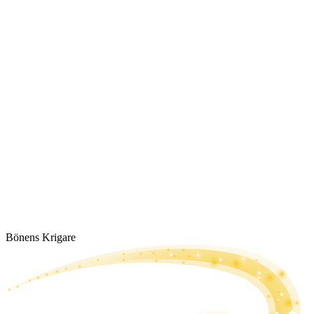
Bönens Krigare