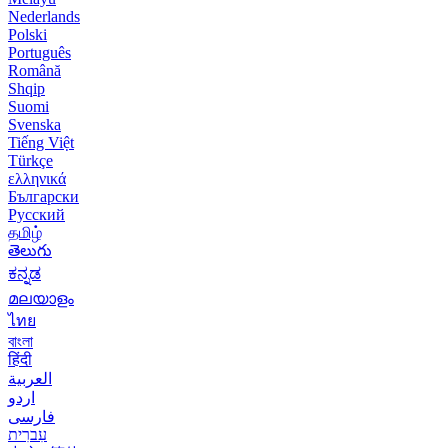
Nederlands
Polski
Português
Română
Shqip
Suomi
Svenska
Tiếng Việt
Türkçe
ελληνικά
Български
Русский
தமிழ்
తెలుగు
ಕನ್ನಡ
മലയാളം
ไทย
বাংলা
हिंदी
العربية
اردو
فارسی
עִברִית