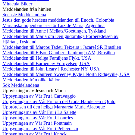
Miracula Bilder
Meddelanden från himlen
Senaste Meddelandena
Jesus den gode herdens meddelanden till Enoch, Colombia
Marianska uppenbarelser för Luz de Maria, Argentina
Meddelanden till Anne i Mellatz/Goettingen, Tyskland
Meddelanden till Maria om Den gudomliga Förberedelsen av
Hjärtan, Tyskland
Meddelanden till Marcos Tadeu Teixeira i Jacareí SP, Brasilien
Meddelanden till Edson Glauber i Itapiranga AM, Brasilien
Meddelanden till Heliga Familjens Flykt, USA
Meddelanden till Barnen av Förnyelsen, USA
Meddelanden till John Leary i Rochester NY, USA
Meddelanden till Maureen Sweeney-Kyle i North Ridgeville, USA
Meddelanden från olika källor
Sök Meddelandena
Uppvisningar av Jesus och Maria
Uppsyningen av Vår Fru i Caravaggio
Uppsyningarna av Vår Fru om det Goda Händelsen i Quito
Upprörelsen till den heliga Margareta Maria Alacoque
Uppsyningarna av Vår Fru i La Salette
Uppsyningarna av Vår Fru i Lourdes
Uppsyningen av Vår Fru i Pontmain
Uppsyningarna av Vår Fru i Pellevoisin
Uppsyningen av Vår Fru i Knock