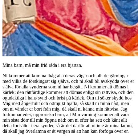
Mina barn, må min frid råda i era hjärtan.
Ni kommer att komma ihåg alla deras vägar och allt de gärningar
med vilka de förskingrat sig själva, och ni skall bli avskydda över er
själva för alla synderna som ni har begått. Ni kommer att dömas i
kärlek; den rättfärdige kommer att dömas enligt sin rättvisa, och den
ogudaktiga i hans synd och brist på kärlek. Om ni söker skydd hos
Mig med ångerfullt och ödmjukt hjärta, så skall ni finna nåd; men
om ni vänder er bort från mig, då skall ni känna min rättvisa. Jag
förkunnar eder, upproriska barn, att Min varning kommer att vara
min sista dörr till min öppna nåd; om ni efter ha sett och känt allt
detta fortsätter i era synder, så är det därför att ni inte är mina lamm,
då skall jag överlämna er åt vargen så att han kan förfoga över er.