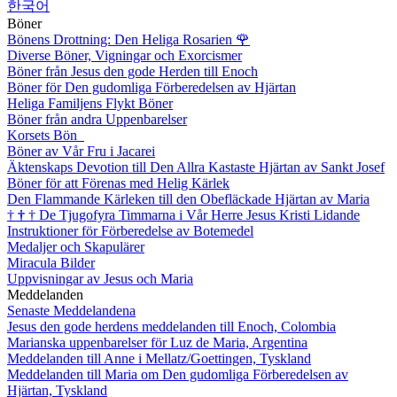
한국어
Böner
Bönens Drottning: Den Heliga Rosarien
🌹
Diverse Böner, Vigningar och Exorcismer
Böner från Jesus den gode Herden till Enoch
Böner för Den gudomliga Förberedelsen av Hjärtan
Heliga Familjens Flykt Böner
Böner från andra Uppenbarelser
Korsets Bön
Böner av Vår Fru i Jacarei
Äktenskaps Devotion till Den Allra Kastaste Hjärtan av Sankt Josef
Böner för att Förenas med Helig Kärlek
Den Flammande Kärleken till den Obefläckade Hjärtan av Maria
†
†
†
De Tjugofyra Timmarna i Vår Herre Jesus Kristi Lidande
Instruktioner för Förberedelse av Botemedel
Medaljer och Skapulärer
Miracula Bilder
Uppvisningar av Jesus och Maria
Meddelanden
Senaste Meddelandena
Jesus den gode herdens meddelanden till Enoch, Colombia
Marianska uppenbarelser för Luz de Maria, Argentina
Meddelanden till Anne i Mellatz/Goettingen, Tyskland
Meddelanden till Maria om Den gudomliga Förberedelsen av
Hjärtan, Tyskland