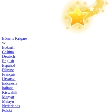
Bönens Krigare
sv
Bokmål
Čeština
Deutsch
English
Español
Filipino
Français
Hrvatski
Indonesia
Italiana
Kiswahili
Magyar
Melayu
Nederlands
Polski