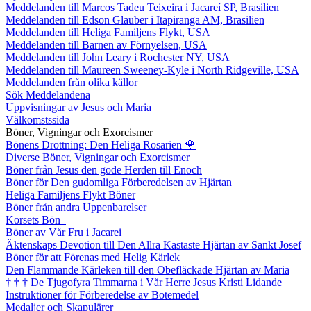
Meddelanden till Marcos Tadeu Teixeira i Jacareí SP, Brasilien
Meddelanden till Edson Glauber i Itapiranga AM, Brasilien
Meddelanden till Heliga Familjens Flykt, USA
Meddelanden till Barnen av Förnyelsen, USA
Meddelanden till John Leary i Rochester NY, USA
Meddelanden till Maureen Sweeney-Kyle i North Ridgeville, USA
Meddelanden från olika källor
Sök Meddelandena
Uppvisningar av Jesus och Maria
Välkomstssida
Böner, Vigningar och Exorcismer
Bönens Drottning: Den Heliga Rosarien
🌹
Diverse Böner, Vigningar och Exorcismer
Böner från Jesus den gode Herden till Enoch
Böner för Den gudomliga Förberedelsen av Hjärtan
Heliga Familjens Flykt Böner
Böner från andra Uppenbarelser
Korsets Bön
Böner av Vår Fru i Jacarei
Äktenskaps Devotion till Den Allra Kastaste Hjärtan av Sankt Josef
Böner för att Förenas med Helig Kärlek
Den Flammande Kärleken till den Obefläckade Hjärtan av Maria
†
†
†
De Tjugofyra Timmarna i Vår Herre Jesus Kristi Lidande
Instruktioner för Förberedelse av Botemedel
Medaljer och Skapulärer