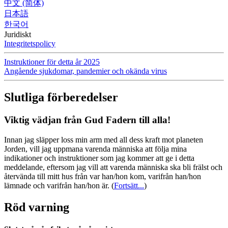
中文 (简体)
日本語
한국어
Juridiskt
Integritetspolicy
Instruktioner för detta år 2025
Angående sjukdomar, pandemier och okända virus
Slutliga förberedelser
Viktig vädjan från Gud Fadern till alla!
Innan jag släpper loss min arm med all dess kraft mot planeten
Jorden, vill jag uppmana varenda människa att följa mina
indikationer och instruktioner som jag kommer att ge i detta
meddelande, eftersom jag vill att varenda människa ska bli frälst och
återvända till mitt hus från var han/hon kom, varifrån han/hon
lämnade och varifrån han/hon är.
(
Fortsätt...
)
Röd varning