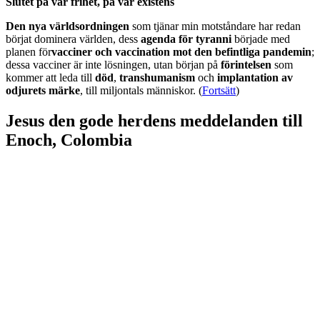
Slutet på vår frihet, på vår existens
Den nya världsordningen
som tjänar min motståndare har redan
börjat dominera världen, dess
agenda för tyranni
började med
planen för
vacciner och vaccination mot den befintliga pandemin
;
dessa vacciner är inte lösningen, utan början på
förintelsen
som
kommer att leda till
död
,
transhumanism
och
implantation av
odjurets märke
, till miljontals människor. (
Fortsätt
)
Jesus den gode herdens meddelanden till
Enoch, Colombia