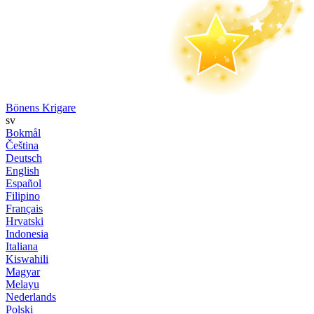
Bönens Krigare
sv
Bokmål
Čeština
Deutsch
English
Español
Filipino
Français
Hrvatski
Indonesia
Italiana
Kiswahili
Magyar
Melayu
Nederlands
Polski