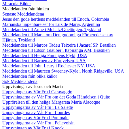
Miracula Bilder
Meddelanden från himlen
Senaste Meddelandena
Jesus den gode herdens meddelanden till Enoch, Colombia
Marianska uppenbarelser för Luz de Maria, Argentina
Meddelanden till Anne i Mellatz/Goettingen, Tyskland
Meddelanden till Maria om Den gudomliga Förberedelsen av
Hjärtan, Tyskland
Meddelanden till Marcos Tadeu Teixeira i Jacareí SP, Brasilien
Meddelanden till Edson Glauber i Itapiranga AM, Brasilien
Meddelanden till Heliga Familjens Flykt, USA
Meddelanden till Barnen av Förnyelsen, USA
Meddelanden till John Leary i Rochester NY, USA
Meddelanden till Maureen Sweeney-Kyle i North Ridgeville, USA
Meddelanden från olika källor
Sök Meddelandena
Uppvisningar av Jesus och Maria
Uppsyningen av Vår Fru i Caravaggio
Uppsyningarna av Vår Fru om det Goda Händelsen i Quito
Upprörelsen till den heliga Margareta Maria Alacoque
Uppsyningarna av Vår Fru i La Salette
Uppsyningarna av Vår Fru i Lourdes
Uppsyningen av Vår Fru i Pontmain
Uppsyningarna av Vår Fru i Pellevoisin
Uppsyningen av Vår Fru i Knock