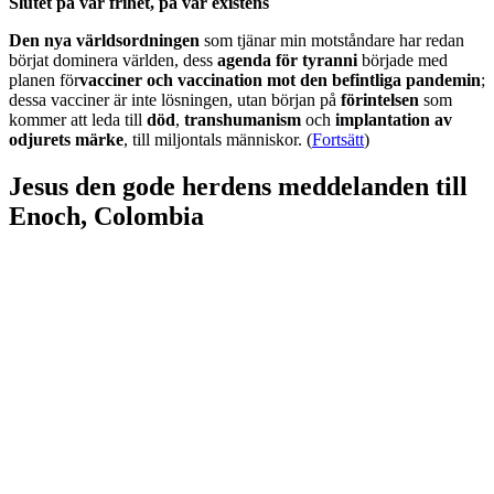
Slutet på vår frihet, på vår existens
Den nya världsordningen
som tjänar min motståndare har redan
börjat dominera världen, dess
agenda för tyranni
började med
planen för
vacciner och vaccination mot den befintliga pandemin
;
dessa vacciner är inte lösningen, utan början på
förintelsen
som
kommer att leda till
död
,
transhumanism
och
implantation av
odjurets märke
, till miljontals människor. (
Fortsätt
)
Jesus den gode herdens meddelanden till
Enoch, Colombia