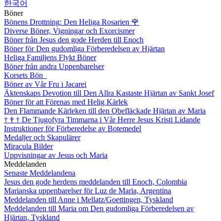
한국어
Böner
Bönens Drottning: Den Heliga Rosarien
🌹
Diverse Böner, Vigningar och Exorcismer
Böner från Jesus den gode Herden till Enoch
Böner för Den gudomliga Förberedelsen av Hjärtan
Heliga Familjens Flykt Böner
Böner från andra Uppenbarelser
Korsets Bön
Böner av Vår Fru i Jacarei
Äktenskaps Devotion till Den Allra Kastaste Hjärtan av Sankt Josef
Böner för att Förenas med Helig Kärlek
Den Flammande Kärleken till den Obefläckade Hjärtan av Maria
†
†
†
De Tjugofyra Timmarna i Vår Herre Jesus Kristi Lidande
Instruktioner för Förberedelse av Botemedel
Medaljer och Skapulärer
Miracula Bilder
Uppvisningar av Jesus och Maria
Meddelanden
Senaste Meddelandena
Jesus den gode herdens meddelanden till Enoch, Colombia
Marianska uppenbarelser för Luz de Maria, Argentina
Meddelanden till Anne i Mellatz/Goettingen, Tyskland
Meddelanden till Maria om Den gudomliga Förberedelsen av
Hjärtan, Tyskland