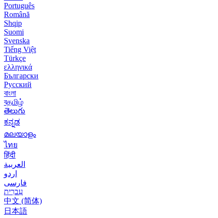
Português
Română
Shqip
Suomi
Svenska
Tiếng Việt
Türkçe
ελληνικά
Български
Русский
বাংলা
বதமிழ்
తెలుగు
ಕನ್ನಡ
മലയാളം
ไทย
हिंदी
العربية
اردو
فارسی
עִברִית
中文 (简体)
日本語