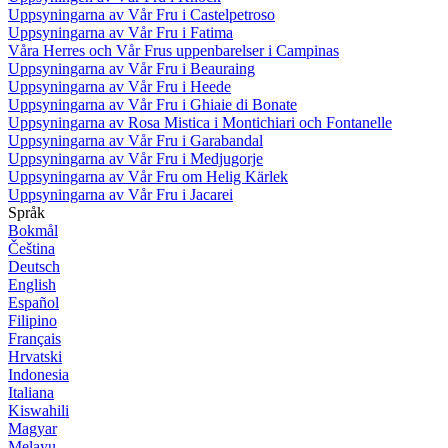
Uppsyningarna av Vår Fru i Castelpetroso
Uppsyningarna av Vår Fru i Fatima
Våra Herres och Vår Frus uppenbarelser i Campinas
Uppsyningarna av Vår Fru i Beauraing
Uppsyningarna av Vår Fru i Heede
Uppsyningarna av Vår Fru i Ghiaie di Bonate
Uppsyningarna av Rosa Mistica i Montichiari och Fontanelle
Uppsyningarna av Vår Fru i Garabandal
Uppsyningarna av Vår Fru i Medjugorje
Uppsyningarna av Vår Fru om Helig Kärlek
Uppsyningarna av Vår Fru i Jacarei
Språk
Bokmål
Čeština
Deutsch
English
Español
Filipino
Français
Hrvatski
Indonesia
Italiana
Kiswahili
Magyar
Melayu