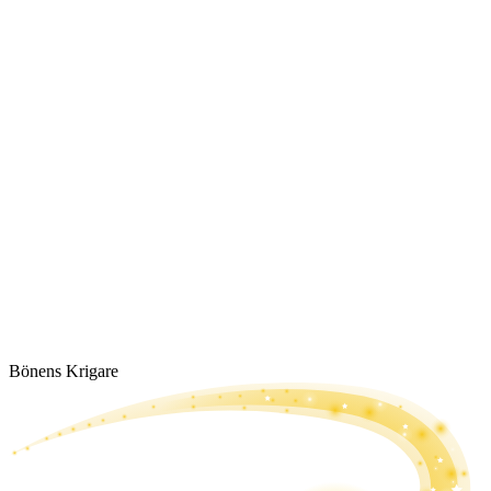
Bönens Krigare