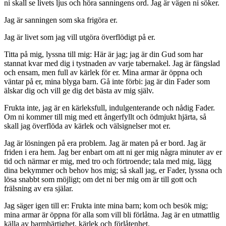
ni skall se livets ljus och höra sanningens ord. Jag är vägen ni söker.
Jag är sanningen som ska frigöra er.
Jag är livet som jag vill utgöra överflödigt på er.
Titta på mig, lyssna till mig: Här är jag; jag är din Gud som har
stannat kvar med dig i tystnaden av varje tabernakel. Jag är fängslad
och ensam, men full av kärlek för er. Mina armar är öppna och
väntar på er, mina blyga barn. Gå inte förbi: jag är din Fader som
älskar dig och vill ge dig det bästa av mig själv.
Frukta inte, jag är en kärleksfull, indulgenterande och nådig Fader.
Om ni kommer till mig med ett ångerfyllt och ödmjukt hjärta, så
skall jag överflöda av kärlek och välsignelser mot er.
Jag är lösningen på era problem. Jag är maten på er bord. Jag är
friden i era hem. Jag ber enbart om att ni ger mig några minuter av er
tid och närmar er mig, med tro och förtroende; tala med mig, lägg
dina bekymmer och behov hos mig; så skall jag, er Fader, lyssna och
lösa snabbt som möjligt; om det ni ber mig om är till gott och
frälsning av era själar.
Jag säger igen till er: Frukta inte mina barn; kom och besök mig;
mina armar är öppna för alla som vill bli förlåtna. Jag är en utmattlig
källa av barmhärtighet, kärlek och förlåtenhet.