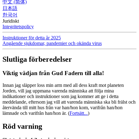
中文 (简体)
日本語
한국어
Juridiskt
Integritetspolicy
Instruktioner för detta år 2025
Angående sjukdomar, pandemier och okända virus
Slutliga förberedelser
Viktig vädjan från Gud Fadern till alla!
Innan jag släpper loss min arm med all dess kraft mot planeten
Jorden, vill jag uppmana varenda människa att följa mina
indikationer och instruktioner som jag kommer att ge i detta
meddelande, eftersom jag vill att varenda människa ska bli frälst och
återvända till mitt hus från var han/hon kom, varifrån han/hon
lämnade och varifrån han/hon är.
(
Fortsätt...
)
Röd varning