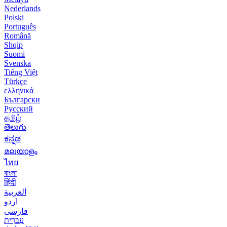
Nederlands
Polski
Português
Română
Shqip
Suomi
Svenska
Tiếng Việt
Türkçe
ελληνικά
Български
Русский
தமிழ்
తెలుగు
ಕನ್ನಡ
മലയാളം
ไทย
বাংলা
हिंदी
العربية
اردو
فارسی
עִברִית