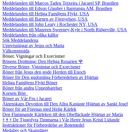
Meddelanden till Marcos Tadeu Teixeira i Jacareí SP, Brasilien
Meddelanden till Edson Glauber i Itapiranga AM, Brasilien
Meddelanden till Heliga Familjens Flykt, USA
Meddelanden till Barnen av Förnyelsen, USA
Meddelanden till John Leary i Rochester NY, USA
Meddelanden till Maureen Sweeney-Kyle i North Ridgeville, USA
Meddelanden från olika källor
Sök Meddelandena
Uppvisningar av Jesus och Maria
Välkomstssida
Böner, Vigningar och Exorcismer
Bönens Drottning: Den Heliga Rosarien
🌹
Diverse Böner, Vigningar och Exorcismer
Böner från Jesus den gode Herden till Enoch
Böner för Den gudomliga Förberedelsen av Hjärtan
Heliga Familjens Flykt Böner
Böner från andra Uppenbarelser
Korsets Bön
Böner av Vår Fru i Jacarei
Äktenskaps Devotion till Den Allra Kastaste Hjärtan av Sankt Josef
Böner för att Förenas med Helig Kärlek
Den Flammande Kärleken till den Obefläckade Hjärtan av Maria
†
†
†
De Tjugofyra Timmarna i Vår Herre Jesus Kristi Lidande
Instruktioner för Förberedelse av Botemedel
Medaljer och Skapulärer