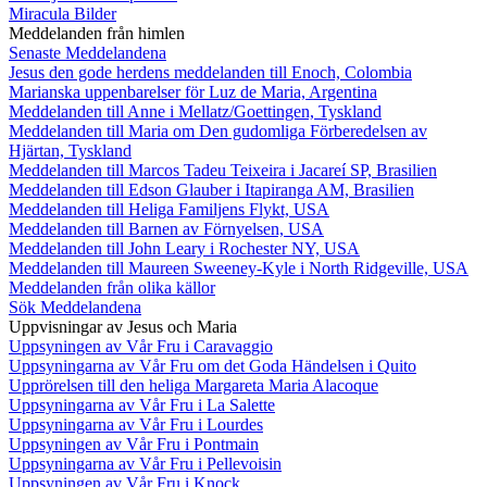
Miracula Bilder
Meddelanden från himlen
Senaste Meddelandena
Jesus den gode herdens meddelanden till Enoch, Colombia
Marianska uppenbarelser för Luz de Maria, Argentina
Meddelanden till Anne i Mellatz/Goettingen, Tyskland
Meddelanden till Maria om Den gudomliga Förberedelsen av
Hjärtan, Tyskland
Meddelanden till Marcos Tadeu Teixeira i Jacareí SP, Brasilien
Meddelanden till Edson Glauber i Itapiranga AM, Brasilien
Meddelanden till Heliga Familjens Flykt, USA
Meddelanden till Barnen av Förnyelsen, USA
Meddelanden till John Leary i Rochester NY, USA
Meddelanden till Maureen Sweeney-Kyle i North Ridgeville, USA
Meddelanden från olika källor
Sök Meddelandena
Uppvisningar av Jesus och Maria
Uppsyningen av Vår Fru i Caravaggio
Uppsyningarna av Vår Fru om det Goda Händelsen i Quito
Upprörelsen till den heliga Margareta Maria Alacoque
Uppsyningarna av Vår Fru i La Salette
Uppsyningarna av Vår Fru i Lourdes
Uppsyningen av Vår Fru i Pontmain
Uppsyningarna av Vår Fru i Pellevoisin
Uppsyningen av Vår Fru i Knock