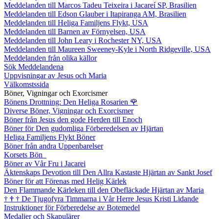
Meddelanden till Marcos Tadeu Teixeira i Jacareí SP, Brasilien
Meddelanden till Edson Glauber i Itapiranga AM, Brasilien
Meddelanden till Heliga Familjens Flykt, USA
Meddelanden till Barnen av Förnyelsen, USA
Meddelanden till John Leary i Rochester NY, USA
Meddelanden till Maureen Sweeney-Kyle i North Ridgeville, USA
Meddelanden från olika källor
Sök Meddelandena
Uppvisningar av Jesus och Maria
Välkomstssida
Böner, Vigningar och Exorcismer
Bönens Drottning: Den Heliga Rosarien
🌹
Diverse Böner, Vigningar och Exorcismer
Böner från Jesus den gode Herden till Enoch
Böner för Den gudomliga Förberedelsen av Hjärtan
Heliga Familjens Flykt Böner
Böner från andra Uppenbarelser
Korsets Bön
Böner av Vår Fru i Jacarei
Äktenskaps Devotion till Den Allra Kastaste Hjärtan av Sankt Josef
Böner för att Förenas med Helig Kärlek
Den Flammande Kärleken till den Obefläckade Hjärtan av Maria
†
†
†
De Tjugofyra Timmarna i Vår Herre Jesus Kristi Lidande
Instruktioner för Förberedelse av Botemedel
Medaljer och Skapulärer