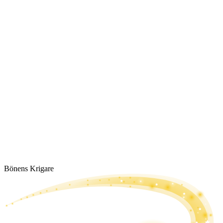
Bönens Krigare