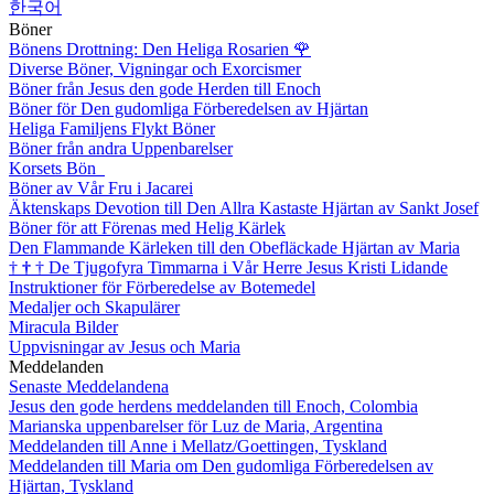
한국어
Böner
Bönens Drottning: Den Heliga Rosarien
🌹
Diverse Böner, Vigningar och Exorcismer
Böner från Jesus den gode Herden till Enoch
Böner för Den gudomliga Förberedelsen av Hjärtan
Heliga Familjens Flykt Böner
Böner från andra Uppenbarelser
Korsets Bön
Böner av Vår Fru i Jacarei
Äktenskaps Devotion till Den Allra Kastaste Hjärtan av Sankt Josef
Böner för att Förenas med Helig Kärlek
Den Flammande Kärleken till den Obefläckade Hjärtan av Maria
†
†
†
De Tjugofyra Timmarna i Vår Herre Jesus Kristi Lidande
Instruktioner för Förberedelse av Botemedel
Medaljer och Skapulärer
Miracula Bilder
Uppvisningar av Jesus och Maria
Meddelanden
Senaste Meddelandena
Jesus den gode herdens meddelanden till Enoch, Colombia
Marianska uppenbarelser för Luz de Maria, Argentina
Meddelanden till Anne i Mellatz/Goettingen, Tyskland
Meddelanden till Maria om Den gudomliga Förberedelsen av
Hjärtan, Tyskland