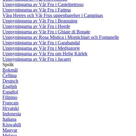
Uppsyningarna av Vår Fru i Castelpetroso
Uppsyningarna av Vår Fru i Fatima
Våra Herres och Vår Frus uppenbarelser i Campinas
Uppsyningarna av Vår Fru i Beauraing
Uppsyningarna av Vår Fru i Heede
Uppsyningarna av Vår Fru i Ghiaie di Bonate
Uppsyningarna av Rosa Mistica i Montichiari och Fontanelle
Uppsyningarna av Vår Fru i Garabandal
Uppsyningarna av Vår Fru i Medjugorje
Uppsyningarna av Vår Fru om Helig Kärlek
Uppsyningarna av Vår Fru i Jacarei
Språk
Bokmål
Čeština
Deutsch
English
Español
Filipino
Français
Hrvatski
Indonesia
Italiana
Kiswahili
Magyar
Melayu