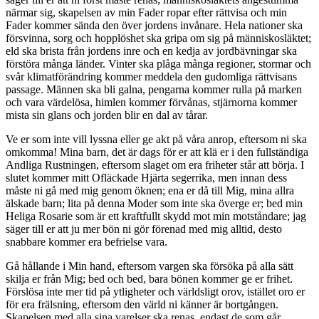
närmar sig, skapelsen av min Fader ropar efter rättvisa och min
Fader kommer sända den över jordens invånare. Hela nationer ska
försvinna, sorg och hopplöshet ska gripa om sig på människosläktet;
eld ska brista från jordens inre och en kedja av jordbävningar ska
förstöra många länder. Vinter ska plåga många regioner, stormar och
svår klimatförändring kommer meddela den gudomliga rättvisans
passage. Männen ska bli galna, pengarna kommer rulla på marken
och vara värdelösa, himlen kommer förvånas, stjärnorna kommer
mista sin glans och jorden blir en dal av tårar.
Ve er som inte vill lyssna eller ge akt på våra anrop, eftersom ni ska
omkomma! Mina barn, det är dags för er att klä er i den fullständiga
Andliga Rustningen, eftersom slaget om era friheter står att börja. I
slutet kommer mitt Ofläckade Hjärta segerrika, men innan dess
måste ni gå med mig genom öknen; ena er då till Mig, mina allra
älskade barn; lita på denna Moder som inte ska överge er; bed min
Heliga Rosarie som är ett kraftfullt skydd mot min motståndare; jag
säger till er att ju mer bön ni gör förenad med mig alltid, desto
snabbare kommer era befrielse vara.
Gå hållande i Min hand, eftersom vargen ska försöka på alla sätt
skilja er från Mig; bed och bed, bara bönen kommer ge er frihet.
Förslösa inte mer tid på ytligheter och världsligt orov, istället oro er
för era frälsning, eftersom den värld ni känner är bortgången.
Skapelsen med alla sina varelser ska renas, endast de som går