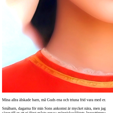
Mina allra älskade barn, må Guds ena och triuna frid vara med er.
Småbarn, dagarna för min Sons ankomst är mycket nära, men jag
säger till er att ni först måste renas; människosläktets ångesttimma