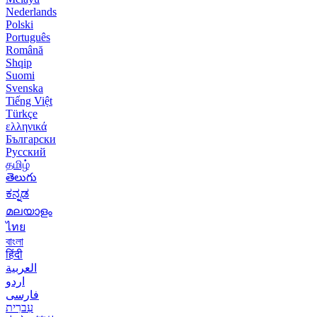
Nederlands
Polski
Português
Română
Shqip
Suomi
Svenska
Tiếng Việt
Türkçe
ελληνικά
Български
Русский
தமிழ்
తెలుగు
ಕನ್ನಡ
മലയാളം
ไทย
বাংলা
हिंदी
العربية
اردو
فارسی
עִברִית