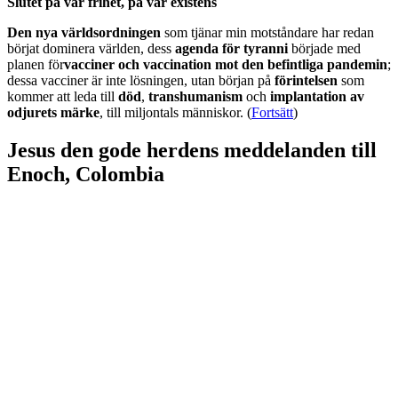
Slutet på vår frihet, på vår existens
Den nya världsordningen
som tjänar min motståndare har redan
börjat dominera världen, dess
agenda för tyranni
började med
planen för
vacciner och vaccination mot den befintliga pandemin
;
dessa vacciner är inte lösningen, utan början på
förintelsen
som
kommer att leda till
död
,
transhumanism
och
implantation av
odjurets märke
, till miljontals människor. (
Fortsätt
)
Jesus den gode herdens meddelanden till
Enoch, Colombia