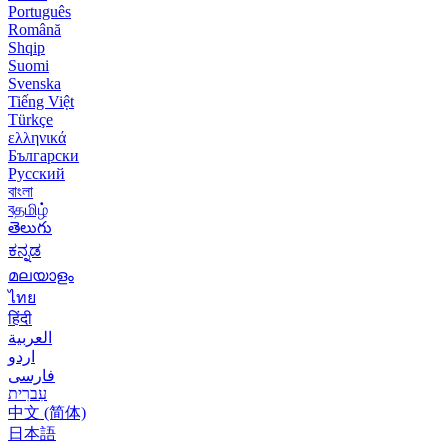
Português
Română
Shqip
Suomi
Svenska
Tiếng Việt
Türkçe
ελληνικά
Български
Русский
বাংলা
বதமிழ்
తెలుగు
ಕನ್ನಡ
മലയാളം
ไทย
हिंदी
العربية
اردو
فارسی
עִברִית
中文 (简体)
日本語