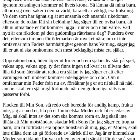
igenom rensningen kommer nå livets krona. Så lämna då mina barn,
att oro sig över saker i denna värld, bara ett är viktigt, era frälsning.
Ve dem som har ägnat sig åt att ansamla och ansamla rikedomar,
eftersom de redan fått sin belöning! Jag säger till er, ovisa barn, att
allt ni utmattade er för kommer ligga i ruiner och utan värde. Vad
nytt är era riksdom på den gudomliga rättvisans dag? Fundera över
det, eftersom timmen för ödemarken är mycket nära; om ni inte
omfavnar min Faders barmhärtighet genom hans Varning, säger jag
till er att ni ska omkomma och mest beklagligt mista era själar.
Oppositionsbarn, tiden löper ut för er och era själars liv står på spel;
vakna upp, vakna upp, ty det finns ingen tid kvar!; ta tillvara den
lilla tid som återstår att rädda era själar, ty jag säger er att efter
varningen och underet kommer ödeläggelse och död. Om ni
omfamnar min Fader från nu av, försäkrar jag er att ni skall nå nåd,
annars skall era själar gå förlorade när den gudomliga rättvisan
passerar förbi.
Flocken till Min Son, stå redo och beredda för andlig kamp, frukta
inte, jag är med er, lita på er himmelska Moder och låt er ledas av
Mig, så skall intet av det som ska komma rörra er. Jag skall inte
tillåta att Min motståndare skadar Min Sons får; jag säger er, trogna
barn, om ni förtröstar era oppositionsbarn åt mig, jag, er Moder, skall
inte tillåta dem att gå förlorade av kärlek till er. Jag är er himmelska
Moder som lidande för var och en av er och särskilt för de små som