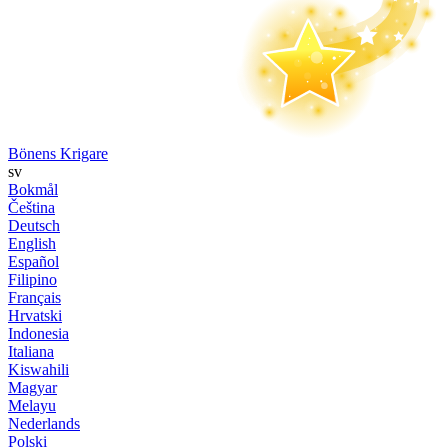
Bönens Krigare
sv
Bokmål
Čeština
Deutsch
English
Español
Filipino
Français
Hrvatski
Indonesia
Italiana
Kiswahili
Magyar
Melayu
Nederlands
Polski