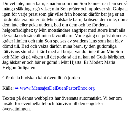
Du vet inte, mina barn, smärtan som min Son känner när han ser så
många släktingar gå vilse; min Son gråter och upplever sin Golgata
igen för varje präst som går vilse från honom; därför ber jag er att
fördubbla era böner för Mina älskade barn; kritisera dem inte, döma
dem inte eller peka ut dem, bed om dem och be för deras
helgonfärdighet; ty Min motståndare angriper med större kraft alla
de valda och särskilt mina favoritbarn. Varje gång en präst dömdes
gråter himlen och min Son spetsas av syndens lans som han blev
dömd till. Bed och vakta därför, mina barn, ty den gudomliga
rättvisans stund är i färd med att börja; vandra inte ifrån Min Son
och Mig; gå på vägen till det goda så att ni kan nå Guds härlighet.
Jag älskar er och bär er gömd i Mitt Hjärta. Er Moder: Maria
Helgonfärdigaren.
Gör detta budskap känt överallt på jorden.
Källa:
➥ www.MensajesDelBuenPastorEnoc.org
Texten på denna webbplats har översatts automatiskt. Vi ber om
ursäkt för eventuella fel och hänvisar till den engelska
översättningen.