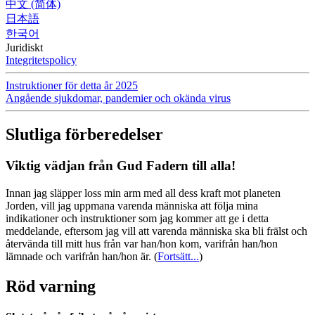
中文 (简体)
日本語
한국어
Juridiskt
Integritetspolicy
Instruktioner för detta år 2025
Angående sjukdomar, pandemier och okända virus
Slutliga förberedelser
Viktig vädjan från Gud Fadern till alla!
Innan jag släpper loss min arm med all dess kraft mot planeten
Jorden, vill jag uppmana varenda människa att följa mina
indikationer och instruktioner som jag kommer att ge i detta
meddelande, eftersom jag vill att varenda människa ska bli frälst och
återvända till mitt hus från var han/hon kom, varifrån han/hon
lämnade och varifrån han/hon är.
(
Fortsätt...
)
Röd varning