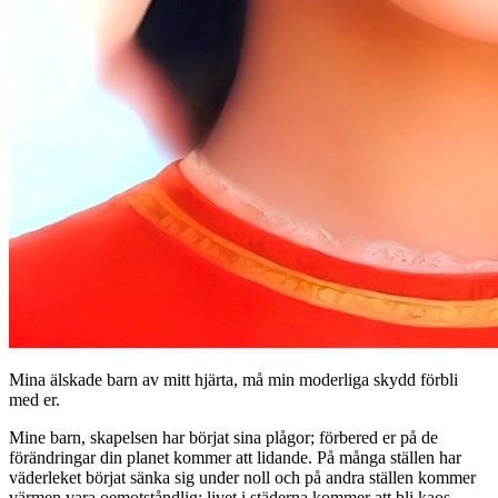
Mina älskade barn av mitt hjärta, må min moderliga skydd förbli
med er.
Mine barn, skapelsen har börjat sina plågor; förbered er på de
förändringar din planet kommer att lidande. På många ställen har
väderleket börjat sänka sig under noll och på andra ställen kommer
värmen vara oemotståndlig; livet i städerna kommer att bli kaos.