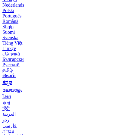
Nederlands
Polski
Português
Română
Shqip
Suomi
Svenska
Tiếng Việt
Türkçe
ελληνικά
Български
Русский
தமிழ்
తెలుగు
ಕನ್ನಡ
മലയാളം
ไทย
বাংলা
हिंदी
العربية
اردو
فارسی
עִברִית