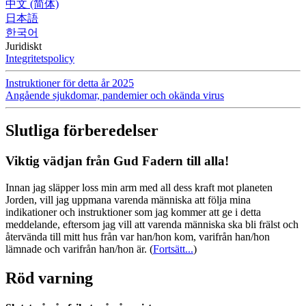
中文 (简体)
日本語
한국어
Juridiskt
Integritetspolicy
Instruktioner för detta år 2025
Angående sjukdomar, pandemier och okända virus
Slutliga förberedelser
Viktig vädjan från Gud Fadern till alla!
Innan jag släpper loss min arm med all dess kraft mot planeten
Jorden, vill jag uppmana varenda människa att följa mina
indikationer och instruktioner som jag kommer att ge i detta
meddelande, eftersom jag vill att varenda människa ska bli frälst och
återvända till mitt hus från var han/hon kom, varifrån han/hon
lämnade och varifrån han/hon är.
(
Fortsätt...
)
Röd varning