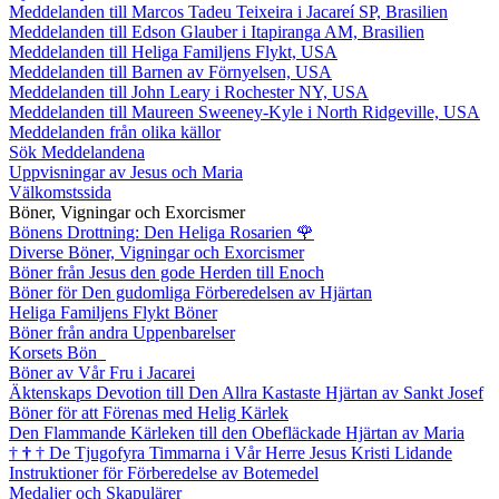
Meddelanden till Marcos Tadeu Teixeira i Jacareí SP, Brasilien
Meddelanden till Edson Glauber i Itapiranga AM, Brasilien
Meddelanden till Heliga Familjens Flykt, USA
Meddelanden till Barnen av Förnyelsen, USA
Meddelanden till John Leary i Rochester NY, USA
Meddelanden till Maureen Sweeney-Kyle i North Ridgeville, USA
Meddelanden från olika källor
Sök Meddelandena
Uppvisningar av Jesus och Maria
Välkomstssida
Böner, Vigningar och Exorcismer
Bönens Drottning: Den Heliga Rosarien
🌹
Diverse Böner, Vigningar och Exorcismer
Böner från Jesus den gode Herden till Enoch
Böner för Den gudomliga Förberedelsen av Hjärtan
Heliga Familjens Flykt Böner
Böner från andra Uppenbarelser
Korsets Bön
Böner av Vår Fru i Jacarei
Äktenskaps Devotion till Den Allra Kastaste Hjärtan av Sankt Josef
Böner för att Förenas med Helig Kärlek
Den Flammande Kärleken till den Obefläckade Hjärtan av Maria
†
†
†
De Tjugofyra Timmarna i Vår Herre Jesus Kristi Lidande
Instruktioner för Förberedelse av Botemedel
Medaljer och Skapulärer