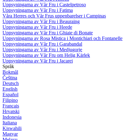
Uppsyningarna av Vår Fru i Castelpetroso
Uppsyningarna av Vår Fru i Fatima
Våra Herres och Vår Frus uppenbarelser i Campinas
Uppsyningarna av Vår Fru i Beauraing
Uppsyningarna av Vår Fru i Heede
Uppsyningarna av Vår Fru i Ghiaie di Bonate
Uppsyningarna av Rosa Mistica i Montichiari och Fontanelle
Uppsyningarna av Vår Fru i Garabandal
Uppsyningarna av Vår Fru i Medjugorje
Uppsyningarna av Vår Fru om Helig Kärlek
Uppsyningarna av Vår Fru i Jacarei
Språk
Bokmål
Čeština
Deutsch
English
Español
Filipino
Français
Hrvatski
Indonesia
Italiana
Kiswahili
Magyar
Melayu