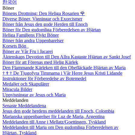
한국어
Böner
Bönens Drottning: Den Heliga Rosarien
🌹
Diverse Böner, Vigningar och Exorcismer
Böner från Jesus den gode Herden till Enoch
Böner för Den gudomliga Förberedelsen av Hjärtan
Heliga Familjens Flykt Böner
Böner från andra Uppenbarelser
Korsets Bön
Böner av Vår Fru i Jacarei
Äktenskaps Devotion till Den Allra Kastaste Hjärtan av Sankt Josef
Böner för att Förenas med Helig Kärlek
Den Flammande Kärleken till den Obefläckade Hjärtan av Maria
†
†
†
De Tjugofyra Timmarna i Vår Herre Jesus Kristi Lidande
Instruktioner för Förberedelse av Botemedel
Medaljer och Skapulärer
Miracula Bilder
Uppvisningar av Jesus och Maria
Meddelanden
Senaste Meddelandena
Jesus den gode herdens meddelanden till Enoch, Colombia
Marianska uppenbarelser för Luz de Maria, Argentina
Meddelanden till Anne i Mellatz/Goettingen, Tyskland
Meddelanden till Maria om Den gudomliga Förberedelsen av
Hjärtan, Tyskland