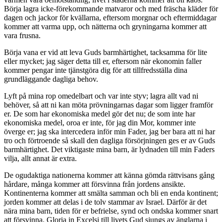
Börja lagra icke-förekommande matvaror och med fräscha kläder för
dagen och jackor för kvällarna, eftersom morgnar och eftermiddagar
kommer att varma upp, och nätterna och gryningarna kommer att
vara frusna.
Börja vana er vid att leva Guds barmhärtighet, tacksamma för lite
eller mycket; jag säger detta till er, eftersom när ekonomin faller
kommer pengar inte tjänstgöra dig för att tillfredsställa dina
grundläggande dagliga behov.
Lyft på mina rop omedelbart och var inte styv; lagra allt vad ni
behöver, så att ni kan möta prövningarnas dagar som ligger framför
er. De som har ekonomiska medel gör det nu; de som inte har
ekonomiska medel, oroa er inte, för jag din Mor, kommer inte
överge er; jag ska intercedera inför min Fader, jag ber bara att ni har
tro och förtroende så skall den dagliga försörjningen ges er av Guds
barmhärtighet. Det viktigaste mina barn, är lydnaden till min Faders
vilja, allt annat är extra.
De ogudaktiga nationerna kommer att känna gömda rättvisans gång
hårdare, många kommer att försvinna från jordens ansikte.
Kontinenterna kommer att smälta samman och bli en enda kontinent;
jorden kommer att delas i de tolv stammar av Israel. Därför är det
nära mina barn, tiden för er befrielse, synd och ondska kommer snart
att försvinna. Gloria in Excelsi till livets Gud sjungs av änglarna i