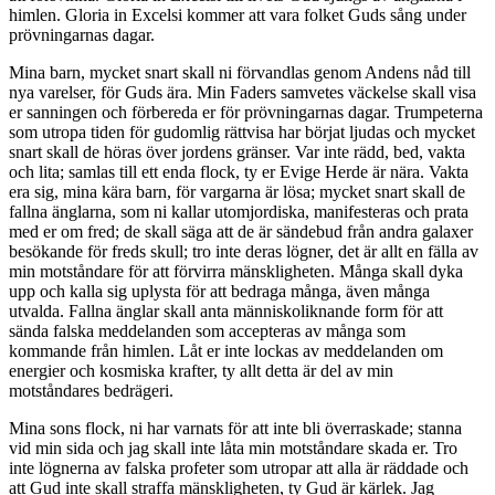
himlen. Gloria in Excelsi kommer att vara folket Guds sång under
prövningarnas dagar.
Mina barn, mycket snart skall ni förvandlas genom Andens nåd till
nya varelser, för Guds ära. Min Faders samvetes väckelse skall visa
er sanningen och förbereda er för prövningarnas dagar. Trumpeterna
som utropa tiden för gudomlig rättvisa har börjat ljudas och mycket
snart skall de höras över jordens gränser. Var inte rädd, bed, vakta
och lita; samlas till ett enda flock, ty er Evige Herde är nära. Vakta
era sig, mina kära barn, för vargarna är lösa; mycket snart skall de
fallna änglarna, som ni kallar utomjordiska, manifesteras och prata
med er om fred; de skall säga att de är sändebud från andra galaxer
besökande för freds skull; tro inte deras lögner, det är allt en fälla av
min motståndare för att förvirra mänskligheten. Många skall dyka
upp och kalla sig uplysta för att bedraga många, även många
utvalda. Fallna änglar skall anta människoliknande form för att
sända falska meddelanden som accepteras av många som
kommande från himlen. Låt er inte lockas av meddelanden om
energier och kosmiska krafter, ty allt detta är del av min
motståndares bedrägeri.
Mina sons flock, ni har varnats för att inte bli överraskade; stanna
vid min sida och jag skall inte låta min motståndare skada er. Tro
inte lögnerna av falska profeter som utropar att alla är räddade och
att Gud inte skall straffa mänskligheten, ty Gud är kärlek. Jag