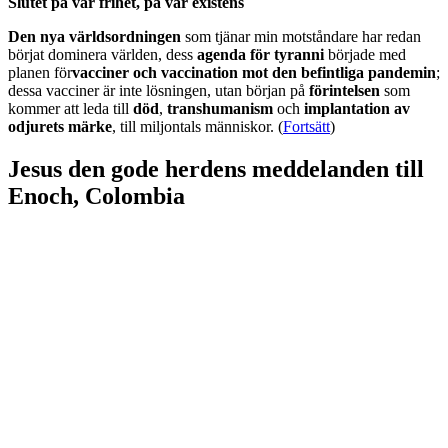
Slutet på vår frihet, på vår existens
Den nya världsordningen
som tjänar min motståndare har redan
börjat dominera världen, dess
agenda för tyranni
började med
planen för
vacciner och vaccination mot den befintliga pandemin
;
dessa vacciner är inte lösningen, utan början på
förintelsen
som
kommer att leda till
död
,
transhumanism
och
implantation av
odjurets märke
, till miljontals människor. (
Fortsätt
)
Jesus den gode herdens meddelanden till
Enoch, Colombia