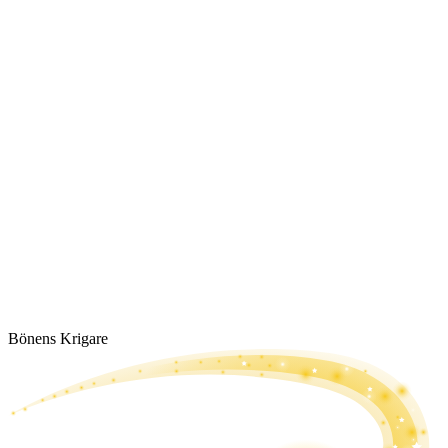
Bönens Krigare