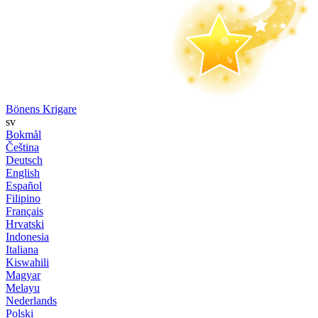
Bönens Krigare
sv
Bokmål
Čeština
Deutsch
English
Español
Filipino
Français
Hrvatski
Indonesia
Italiana
Kiswahili
Magyar
Melayu
Nederlands
Polski