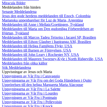
Miracula Bilder
Meddelanden från himlen
Senaste Meddelandena
Jesus den gode herdens meddelanden till Enoch, Colombia
Marianska uppenbarelser för Luz de Maria, Argentina
Meddelanden till Anne i Mellatz/Goettingen, Tyskland
Meddelanden till Maria om Den gudomliga Förberedelsen av
Hjärtan, Tyskland
Meddelanden till Marcos Tadeu Teixeira i Jacareí SP, Brasilien
Meddelanden till Edson Glauber i Itapiranga AM, Brasilien
Meddelanden till Heliga Familjens Flykt, USA
Meddelanden till Barnen av Förnyelsen, USA
Meddelanden till John Leary i Rochester NY, USA
Meddelanden till Maureen Sweeney-Kyle i North Ridgeville, USA
Meddelanden från olika källor
Sök Meddelandena
Uppvisningar av Jesus och Maria
Uppsyningen av Vår Fru i Caravaggio
Uppsyningarna av Vår Fru om det Goda Händelsen i Quito
Upprörelsen till den heliga Margareta Maria Alacoque
Uppsyningarna av Vår Fru i La Salette
Uppsyningarna av Vår Fru i Lourdes
Uppsyningen av Vår Fru i Pontmain
Uppsyningarna av Vår Fru i Pellevoisin
Uppsyningen av Vår Fru i Knock