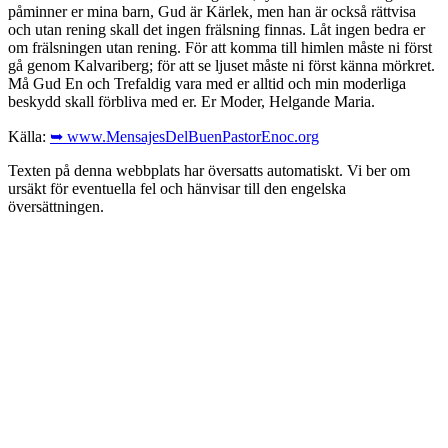
påminner er mina barn, Gud är Kärlek, men han är också rättvisa
och utan rening skall det ingen frälsning finnas. Låt ingen bedra er
om frälsningen utan rening. För att komma till himlen måste ni först
gå genom Kalvariberg; för att se ljuset måste ni först känna mörkret.
Må Gud En och Trefaldig vara med er alltid och min moderliga
beskydd skall förbliva med er. Er Moder, Helgande Maria.
Källa:
➥ www.MensajesDelBuenPastorEnoc.org
Texten på denna webbplats har översatts automatiskt. Vi ber om
ursäkt för eventuella fel och hänvisar till den engelska
översättningen.