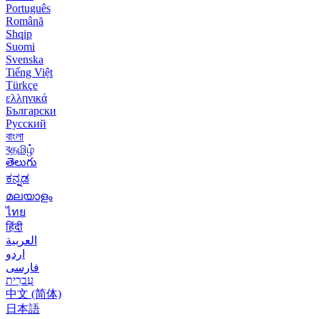
Português
Română
Shqip
Suomi
Svenska
Tiếng Việt
Türkçe
ελληνικά
Български
Русский
বাংলা
বதமிழ்
తెలుగు
ಕನ್ನಡ
മലയാളം
ไทย
हिंदी
العربية
اردو
فارسی
עִברִית
中文 (简体)
日本語