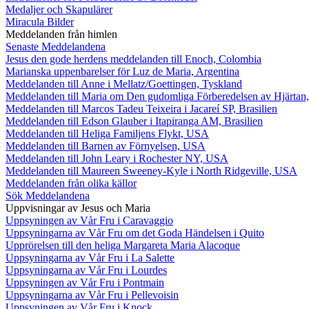
Medaljer och Skapulärer
Miracula Bilder
Meddelanden från himlen
Senaste Meddelandena
Jesus den gode herdens meddelanden till Enoch, Colombia
Marianska uppenbarelser för Luz de Maria, Argentina
Meddelanden till Anne i Mellatz/Goettingen, Tyskland
Meddelanden till Maria om Den gudomliga Förberedelsen av Hjärtan
Meddelanden till Marcos Tadeu Teixeira i Jacareí SP, Brasilien
Meddelanden till Edson Glauber i Itapiranga AM, Brasilien
Meddelanden till Heliga Familjens Flykt, USA
Meddelanden till Barnen av Förnyelsen, USA
Meddelanden till John Leary i Rochester NY, USA
Meddelanden till Maureen Sweeney-Kyle i North Ridgeville, USA
Meddelanden från olika källor
Sök Meddelandena
Uppvisningar av Jesus och Maria
Uppsyningen av Vår Fru i Caravaggio
Uppsyningarna av Vår Fru om det Goda Händelsen i Quito
Upprörelsen till den heliga Margareta Maria Alacoque
Uppsyningarna av Vår Fru i La Salette
Uppsyningarna av Vår Fru i Lourdes
Uppsyningen av Vår Fru i Pontmain
Uppsyningarna av Vår Fru i Pellevoisin
Uppsyningen av Vår Fru i Knock