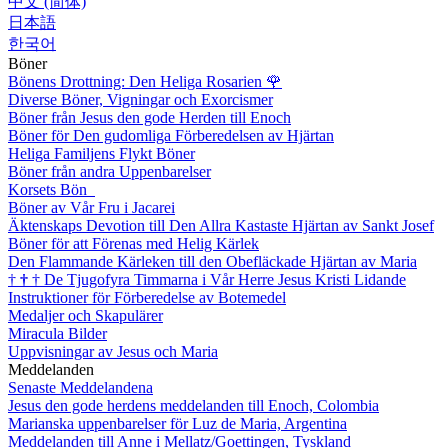
中文 (简体)
日本語
한국어
Böner
Bönens Drottning: Den Heliga Rosarien
🌹
Diverse Böner, Vigningar och Exorcismer
Böner från Jesus den gode Herden till Enoch
Böner för Den gudomliga Förberedelsen av Hjärtan
Heliga Familjens Flykt Böner
Böner från andra Uppenbarelser
Korsets Bön
Böner av Vår Fru i Jacarei
Äktenskaps Devotion till Den Allra Kastaste Hjärtan av Sankt Josef
Böner för att Förenas med Helig Kärlek
Den Flammande Kärleken till den Obefläckade Hjärtan av Maria
†
†
†
De Tjugofyra Timmarna i Vår Herre Jesus Kristi Lidande
Instruktioner för Förberedelse av Botemedel
Medaljer och Skapulärer
Miracula Bilder
Uppvisningar av Jesus och Maria
Meddelanden
Senaste Meddelandena
Jesus den gode herdens meddelanden till Enoch, Colombia
Marianska uppenbarelser för Luz de Maria, Argentina
Meddelanden till Anne i Mellatz/Goettingen, Tyskland