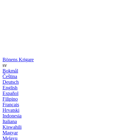
Bönens Krigare
sv
Bokmål
Čeština
Deutsch
English
Español
Filipino
Français
Hrvatski
Indonesia
Italiana
Kiswahili
Magyar
Melayu