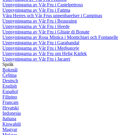
Uppsyningarna av Vår Fru i Castelpetroso
Uppsyningarna av Vår Fru i Fatima
Våra Herres och Vår Frus uppenbarelser i Campinas
Uppsyningarna av Vår Fru i Beauraing
Uppsyningarna av Vår Fru i Heede
Uppsyningarna av Vår Fru i Ghiaie di Bonate
Uppsyningarna av Rosa Mistica i Montichiari och Fontanelle
Uppsyningarna av Vår Fru i Garabandal
Uppsyningarna av Vår Fru i Medjugorje
Uppsyningarna av Vår Fru om Helig Kärlek
Uppsyningarna av Vår Fru i Jacarei
Språk
Bokmål
Čeština
Deutsch
English
Español
Filipino
Français
Hrvatski
Indonesia
Italiana
Kiswahili
Magyar
Melayu