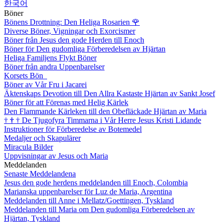
한국어
Böner
Bönens Drottning: Den Heliga Rosarien
🌹
Diverse Böner, Vigningar och Exorcismer
Böner från Jesus den gode Herden till Enoch
Böner för Den gudomliga Förberedelsen av Hjärtan
Heliga Familjens Flykt Böner
Böner från andra Uppenbarelser
Korsets Bön
Böner av Vår Fru i Jacarei
Äktenskaps Devotion till Den Allra Kastaste Hjärtan av Sankt Josef
Böner för att Förenas med Helig Kärlek
Den Flammande Kärleken till den Obefläckade Hjärtan av Maria
†
†
†
De Tjugofyra Timmarna i Vår Herre Jesus Kristi Lidande
Instruktioner för Förberedelse av Botemedel
Medaljer och Skapulärer
Miracula Bilder
Uppvisningar av Jesus och Maria
Meddelanden
Senaste Meddelandena
Jesus den gode herdens meddelanden till Enoch, Colombia
Marianska uppenbarelser för Luz de Maria, Argentina
Meddelanden till Anne i Mellatz/Goettingen, Tyskland
Meddelanden till Maria om Den gudomliga Förberedelsen av
Hjärtan, Tyskland