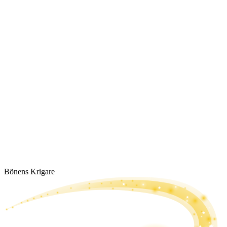
Bönens Krigare