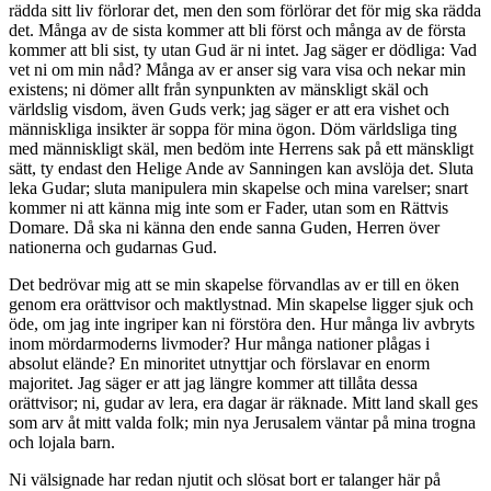
rädda sitt liv förlorar det, men den som förlörar det för mig ska rädda
det. Många av de sista kommer att bli först och många av de första
kommer att bli sist, ty utan Gud är ni intet. Jag säger er dödliga: Vad
vet ni om min nåd? Många av er anser sig vara visa och nekar min
existens; ni dömer allt från synpunkten av mänskligt skäl och
världslig visdom, även Guds verk; jag säger er att era vishet och
människliga insikter är soppa för mina ögon. Döm världsliga ting
med människligt skäl, men bedöm inte Herrens sak på ett mänskligt
sätt, ty endast den Helige Ande av Sanningen kan avslöja det. Sluta
leka Gudar; sluta manipulera min skapelse och mina varelser; snart
kommer ni att känna mig inte som er Fader, utan som en Rättvis
Domare. Då ska ni känna den ende sanna Guden, Herren över
nationerna och gudarnas Gud.
Det bedrövar mig att se min skapelse förvandlas av er till en öken
genom era orättvisor och maktlystnad. Min skapelse ligger sjuk och
öde, om jag inte ingriper kan ni förstöra den. Hur många liv avbryts
inom mördarmoderns livmoder? Hur många nationer plågas i
absolut elände? En minoritet utnyttjar och förslavar en enorm
majoritet. Jag säger er att jag längre kommer att tillåta dessa
orättvisor; ni, gudar av lera, era dagar är räknade. Mitt land skall ges
som arv åt mitt valda folk; min nya Jerusalem väntar på mina trogna
och lojala barn.
Ni välsignade har redan njutit och slösat bort er talanger här på