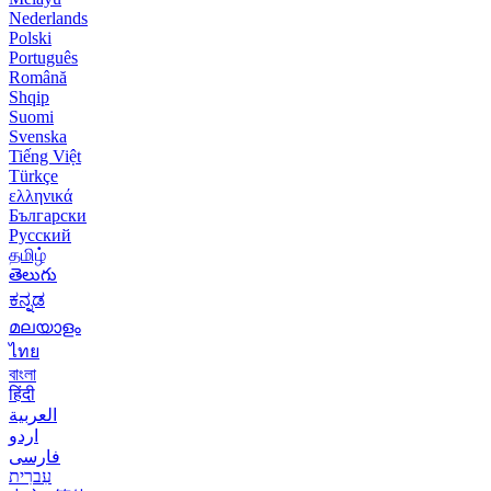
Nederlands
Polski
Português
Română
Shqip
Suomi
Svenska
Tiếng Việt
Türkçe
ελληνικά
Български
Русский
தமிழ்
తెలుగు
ಕನ್ನಡ
മലയാളം
ไทย
বাংলা
हिंदी
العربية
اردو
فارسی
עִברִית