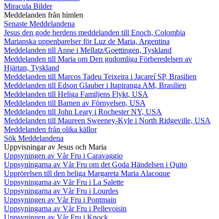
Miracula Bilder
Meddelanden från himlen
Senaste Meddelandena
Jesus den gode herdens meddelanden till Enoch, Colombia
Marianska uppenbarelser för Luz de Maria, Argentina
Meddelanden till Anne i Mellatz/Goettingen, Tyskland
Meddelanden till Maria om Den gudomliga Förberedelsen av
Hjärtan, Tyskland
Meddelanden till Marcos Tadeu Teixeira i Jacareí SP, Brasilien
Meddelanden till Edson Glauber i Itapiranga AM, Brasilien
Meddelanden till Heliga Familjens Flykt, USA
Meddelanden till Barnen av Förnyelsen, USA
Meddelanden till John Leary i Rochester NY, USA
Meddelanden till Maureen Sweeney-Kyle i North Ridgeville, USA
Meddelanden från olika källor
Sök Meddelandena
Uppvisningar av Jesus och Maria
Uppsyningen av Vår Fru i Caravaggio
Uppsyningarna av Vår Fru om det Goda Händelsen i Quito
Upprörelsen till den heliga Margareta Maria Alacoque
Uppsyningarna av Vår Fru i La Salette
Uppsyningarna av Vår Fru i Lourdes
Uppsyningen av Vår Fru i Pontmain
Uppsyningarna av Vår Fru i Pellevoisin
Uppsyningen av Vår Fru i Knock