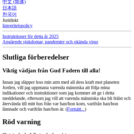
中文 (简体)
日本語
한국어
Juridiskt
Integritetspolicy
Instruktioner för detta år 2025
Angående sjukdomar, pandemier och okända virus
Slutliga förberedelser
Viktig vädjan från Gud Fadern till alla!
Innan jag släpper loss min arm med all dess kraft mot planeten
Jorden, vill jag uppmana varenda människa att följa mina
indikationer och instruktioner som jag kommer att ge i detta
meddelande, eftersom jag vill att varenda människa ska bli frälst och
återvända till mitt hus från var han/hon kom, varifrån han/hon
lämnade och varifrån han/hon är.
(
Fortsätt...
)
Röd varning