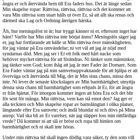
ångra er och återvända hem till Era faders hus. Det är länge sedan
Min skapelse ropar: Rättvisa, rättvisa, rättvisa och det kommer att
vara Min rättvisa som snart hälls ut över Er, så att allt ska renas och
därmed ska Lag och Ordning återigen härska.
Åh, hur meningslöst ni är; hur tryggt känner ni er, eftersom inget har
hänt? Varför har Min rättvisa inte börjat ännu? Meningslös säger jag
er, jag har fortfarande att hälle ut Min rättvisa över mänskligheten,
för jag väntar på Era omvändelse; ni vet väl att jag är nöjd med
syndarnas död. Men jag ser i Er ett folk med hårt nacke som
behöver mycket rättvisa för att förändras. Ni tänker som människor,
jag tänker som Gud; kom ihåg att jag är mer Fader än Domare. Som
Era Fader väntar jag på min samvetsuppvaknande för att hjälpa er att
överväga och återvända till Mig, det är Min sista chans, missa den
inte. Ni lever de senaste klockslagen av Min barmhärtighet; utnyttja
denna sista chans till barmhärtighet som erbjuds åt Er, för att ångra
er från hjärtat. För imorgon kommer ingen att höra Era och det blir
för sent för många. Min rättvisa, vem kan stå emot den? Jag ger er
alla tecknen och Min skapelse ropar av barnslängtan i olika platser,
längtande efter Era samvete; och ändå blundar ni och dövs på Mina
anrop; Vad ska bli av Er varelser, när jag släpper loss min rättfärdiga
vrede? Då kommer ni att slå er bröst och ropa till himlen om
barmhärtighet och ni skall inte höras.
Under min rättvisa tid skall ingen dödlig vara säker, ty den som vill