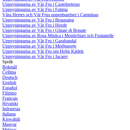
Uppsyningarna av Vår Fru i Castelpetroso
Uppsyningarna av Vår Fru i Fatima
Våra Herres och Vår Frus uppenbarelser i Campinas
Uppsyningarna av Vår Fru i Beauraing
Uppsyningarna av Vår Fru i Heede
Uppsyningarna av Vår Fru i Ghiaie di Bonate
Uppsyningarna av Rosa Mistica i Montichiari och Fontanelle
Uppsyningarna av Vår Fru i Garabandal
Uppsyningarna av Vår Fru i Medjugorje
Uppsyningarna av Vår Fru om Helig Kärlek
Uppsyningarna av Vår Fru i Jacarei
Språk
Bokmål
Čeština
Deutsch
English
Español
Filipino
Français
Hrvatski
Indonesia
Italiana
Kiswahili
Magyar
Melayu