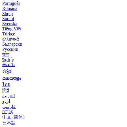
Português
Română
Shqip
Suomi
Svenska
Tiếng Việt
Türkçe
ελληνικά
Български
Русский
বাংলা
বதமிழ்
తెలుగు
ಕನ್ನಡ
മലയാളം
ไทย
हिंदी
العربية
اردو
فارسی
עִברִית
中文 (简体)
日本語