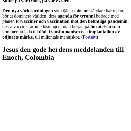
Slutet på vår frihet, på vår existens
Den nya världsordningen
som tjänar min motståndare har redan
börjat dominera världen, dess
agenda för tyranni
började med
planen för
vacciner och vaccination mot den befintliga pandemin
;
dessa vacciner är inte lösningen, utan början på
förintelsen
som
kommer att leda till
död
,
transhumanism
och
implantation av
odjurets märke
, till miljontals människor. (
Fortsätt
)
Jesus den gode herdens meddelanden till
Enoch, Colombia