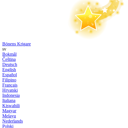
Bönens Krigare
sv
Bokmål
Čeština
Deutsch
English
Español
Filipino
Français
Hrvatski
Indonesia
Italiana
Kiswahili
Magyar
Melayu
Nederlands
Polski