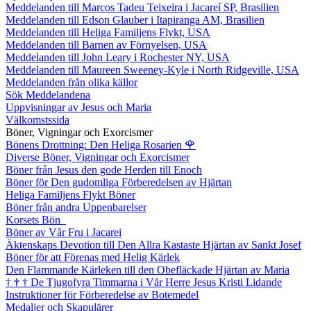
Meddelanden till Marcos Tadeu Teixeira i Jacareí SP, Brasilien
Meddelanden till Edson Glauber i Itapiranga AM, Brasilien
Meddelanden till Heliga Familjens Flykt, USA
Meddelanden till Barnen av Förnyelsen, USA
Meddelanden till John Leary i Rochester NY, USA
Meddelanden till Maureen Sweeney-Kyle i North Ridgeville, USA
Meddelanden från olika källor
Sök Meddelandena
Uppvisningar av Jesus och Maria
Välkomstssida
Böner, Vigningar och Exorcismer
Bönens Drottning: Den Heliga Rosarien
🌹
Diverse Böner, Vigningar och Exorcismer
Böner från Jesus den gode Herden till Enoch
Böner för Den gudomliga Förberedelsen av Hjärtan
Heliga Familjens Flykt Böner
Böner från andra Uppenbarelser
Korsets Bön
Böner av Vår Fru i Jacarei
Äktenskaps Devotion till Den Allra Kastaste Hjärtan av Sankt Josef
Böner för att Förenas med Helig Kärlek
Den Flammande Kärleken till den Obefläckade Hjärtan av Maria
†
†
†
De Tjugofyra Timmarna i Vår Herre Jesus Kristi Lidande
Instruktioner för Förberedelse av Botemedel
Medaljer och Skapulärer