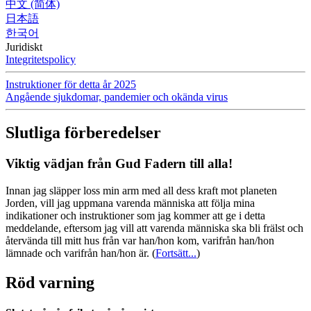
中文 (简体)
日本語
한국어
Juridiskt
Integritetspolicy
Instruktioner för detta år 2025
Angående sjukdomar, pandemier och okända virus
Slutliga förberedelser
Viktig vädjan från Gud Fadern till alla!
Innan jag släpper loss min arm med all dess kraft mot planeten
Jorden, vill jag uppmana varenda människa att följa mina
indikationer och instruktioner som jag kommer att ge i detta
meddelande, eftersom jag vill att varenda människa ska bli frälst och
återvända till mitt hus från var han/hon kom, varifrån han/hon
lämnade och varifrån han/hon är.
(
Fortsätt...
)
Röd varning