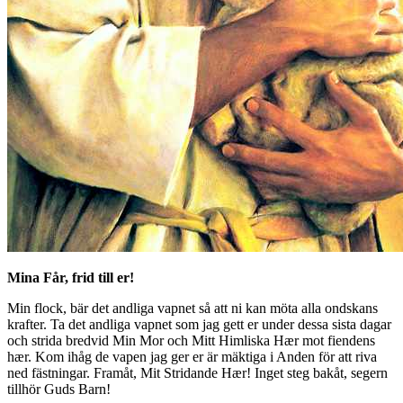
Mina Får, frid till er!
Min flock, bär det andliga vapnet så att ni kan möta alla ondskans
krafter. Ta det andliga vapnet som jag gett er under dessa sista dagar
och strida bredvid Min Mor och Mitt Himliska Hær mot fiendens
hær. Kom ihåg de vapen jag ger er är mäktiga i Anden för att riva
ned fästningar. Framåt, Mit Stridande Hær! Inget steg bakåt, segern
tillhör Guds Barn!