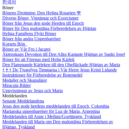
한국어
Böner
Bönens Drottning: Den Heliga Rosarien
🌹
Diverse Böner, Vigningar och Exorcismer
Böner från Jesus den gode Herden till Enoch
Böner för Den gudomliga Förberedelsen av Hjärtan
Heliga Familjens Flykt Böner
Böner från andra Uppenbarelser
Korsets Bön
Böner av Vår Fru i Jacarei
Äktenskaps Devotion till Den Allra Kastaste Hjärtan av Sankt Josef
Böner för att Förenas med Helig Kärlek
Den Flammande Kärleken till den Obefläckade Hjärtan av Maria
†
†
†
De Tjugofyra Timmarna i Vår Herre Jesus Kristi Lidande
Instruktioner för Förberedelse av Botemedel
Medaljer och Skapulärer
Miracula Bilder
Uppvisningar av Jesus och Maria
Meddelanden
Senaste Meddelandena
Jesus den gode herdens meddelanden till Enoch, Colombia
Marianska uppenbarelser för Luz de Maria, Argentina
Meddelanden till Anne i Mellatz/Goettingen, Tyskland
Meddelanden till Maria om Den gudomliga Förberedelsen av
Hjärtan, Tyskland