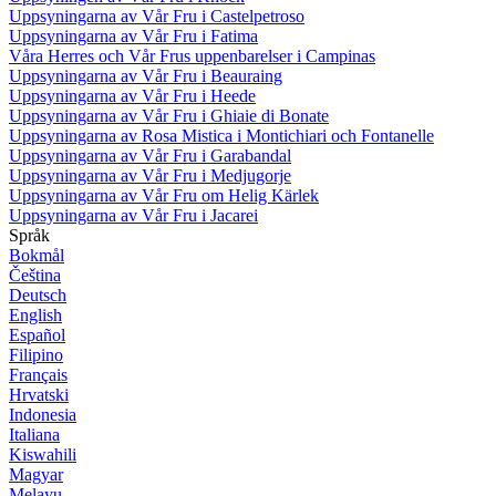
Uppsyningarna av Vår Fru i Castelpetroso
Uppsyningarna av Vår Fru i Fatima
Våra Herres och Vår Frus uppenbarelser i Campinas
Uppsyningarna av Vår Fru i Beauraing
Uppsyningarna av Vår Fru i Heede
Uppsyningarna av Vår Fru i Ghiaie di Bonate
Uppsyningarna av Rosa Mistica i Montichiari och Fontanelle
Uppsyningarna av Vår Fru i Garabandal
Uppsyningarna av Vår Fru i Medjugorje
Uppsyningarna av Vår Fru om Helig Kärlek
Uppsyningarna av Vår Fru i Jacarei
Språk
Bokmål
Čeština
Deutsch
English
Español
Filipino
Français
Hrvatski
Indonesia
Italiana
Kiswahili
Magyar
Melayu