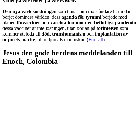
Slutet på vår frihet, på vår existens
Den nya världsordningen
som tjänar min motståndare har redan
börjat dominera världen, dess
agenda för tyranni
började med
planen för
vacciner och vaccination mot den befintliga pandemin
;
dessa vacciner är inte lösningen, utan början på
förintelsen
som
kommer att leda till
död
,
transhumanism
och
implantation av
odjurets märke
, till miljontals människor. (
Fortsätt
)
Jesus den gode herdens meddelanden till
Enoch, Colombia