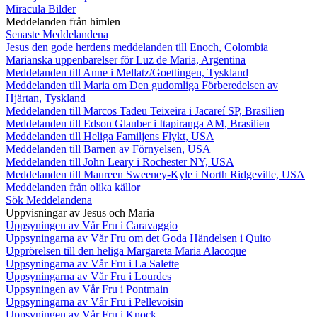
Miracula Bilder
Meddelanden från himlen
Senaste Meddelandena
Jesus den gode herdens meddelanden till Enoch, Colombia
Marianska uppenbarelser för Luz de Maria, Argentina
Meddelanden till Anne i Mellatz/Goettingen, Tyskland
Meddelanden till Maria om Den gudomliga Förberedelsen av
Hjärtan, Tyskland
Meddelanden till Marcos Tadeu Teixeira i Jacareí SP, Brasilien
Meddelanden till Edson Glauber i Itapiranga AM, Brasilien
Meddelanden till Heliga Familjens Flykt, USA
Meddelanden till Barnen av Förnyelsen, USA
Meddelanden till John Leary i Rochester NY, USA
Meddelanden till Maureen Sweeney-Kyle i North Ridgeville, USA
Meddelanden från olika källor
Sök Meddelandena
Uppvisningar av Jesus och Maria
Uppsyningen av Vår Fru i Caravaggio
Uppsyningarna av Vår Fru om det Goda Händelsen i Quito
Upprörelsen till den heliga Margareta Maria Alacoque
Uppsyningarna av Vår Fru i La Salette
Uppsyningarna av Vår Fru i Lourdes
Uppsyningen av Vår Fru i Pontmain
Uppsyningarna av Vår Fru i Pellevoisin
Uppsyningen av Vår Fru i Knock