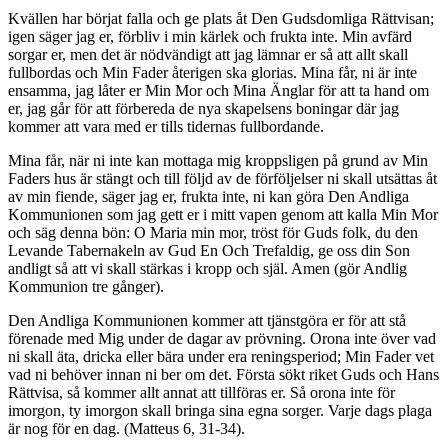
Kvällen har börjat falla och ge plats åt Den Gudsdomliga Rättvisan;
igen säger jag er, förbliv i min kärlek och frukta inte. Min avfärd
sorgar er, men det är nödvändigt att jag lämnar er så att allt skall
fullbordas och Min Fader återigen ska glorias. Mina får, ni är inte
ensamma, jag låter er Min Mor och Mina Änglar för att ta hand om
er, jag går för att förbereda de nya skapelsens boningar där jag
kommer att vara med er tills tidernas fullbordande.
Mina får, när ni inte kan mottaga mig kroppsligen på grund av Min
Faders hus är stängt och till följd av de förföljelser ni skall utsättas åt
av min fiende, säger jag er, frukta inte, ni kan göra Den Andliga
Kommunionen som jag gett er i mitt vapen genom att kalla Min Mor
och säg denna bön: O Maria min mor, tröst för Guds folk, du den
Levande Tabernakeln av Gud En Och Trefaldig, ge oss din Son
andligt så att vi skall stärkas i kropp och själ. Amen (gör Andlig
Kommunion tre gånger).
Den Andliga Kommunionen kommer att tjänstgöra er för att stå
förenade med Mig under de dagar av prövning. Orona inte över vad
ni skall äta, dricka eller bära under era reningsperiod; Min Fader vet
vad ni behöver innan ni ber om det. Första sökt riket Guds och Hans
Rättvisa, så kommer allt annat att tillföras er. Så orona inte för
imorgon, ty imorgon skall bringa sina egna sorger. Varje dags plaga
är nog för en dag. (Matteus 6, 31-34).