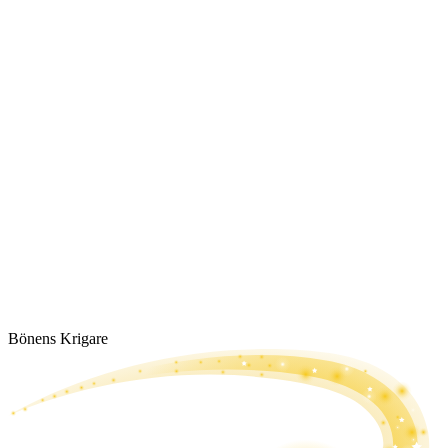
Bönens Krigare