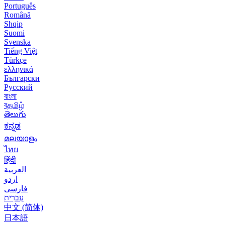
Português
Română
Shqip
Suomi
Svenska
Tiếng Việt
Türkçe
ελληνικά
Български
Русский
বাংলা
বதமிழ்
తెలుగు
ಕನ್ನಡ
മലയാളം
ไทย
हिंदी
العربية
اردو
فارسی
עִברִית
中文 (简体)
日本語