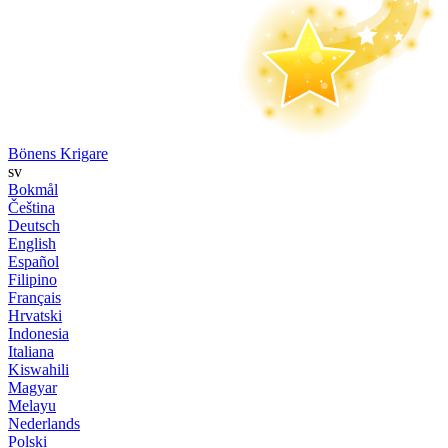
Bönens Krigare
sv
Bokmål
Čeština
Deutsch
English
Español
Filipino
Français
Hrvatski
Indonesia
Italiana
Kiswahili
Magyar
Melayu
Nederlands
Polski