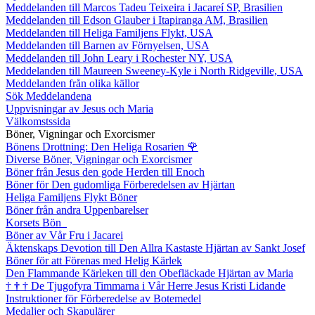
Meddelanden till Marcos Tadeu Teixeira i Jacareí SP, Brasilien
Meddelanden till Edson Glauber i Itapiranga AM, Brasilien
Meddelanden till Heliga Familjens Flykt, USA
Meddelanden till Barnen av Förnyelsen, USA
Meddelanden till John Leary i Rochester NY, USA
Meddelanden till Maureen Sweeney-Kyle i North Ridgeville, USA
Meddelanden från olika källor
Sök Meddelandena
Uppvisningar av Jesus och Maria
Välkomstssida
Böner, Vigningar och Exorcismer
Bönens Drottning: Den Heliga Rosarien
🌹
Diverse Böner, Vigningar och Exorcismer
Böner från Jesus den gode Herden till Enoch
Böner för Den gudomliga Förberedelsen av Hjärtan
Heliga Familjens Flykt Böner
Böner från andra Uppenbarelser
Korsets Bön
Böner av Vår Fru i Jacarei
Äktenskaps Devotion till Den Allra Kastaste Hjärtan av Sankt Josef
Böner för att Förenas med Helig Kärlek
Den Flammande Kärleken till den Obefläckade Hjärtan av Maria
†
†
†
De Tjugofyra Timmarna i Vår Herre Jesus Kristi Lidande
Instruktioner för Förberedelse av Botemedel
Medaljer och Skapulärer