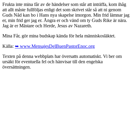
Frukta inte mina får av de händelser som står att inträffa, kom ihåg
att allt måste fullföljas enligt det som skrivet står så att ni genom
Guds Nåd kan bo i Hans nya skapelse imorgon. Min frid lämnar jag
er, min frid ger jag er. Ångra er och vänd om ty Guds Rike är nära.
Jag är er Mästare och Herde, Jesus av Nazareth.
Mina Får, gör mina budskap kända för hela människosläktet.
Källa:
➥ www.MensajesDelBuenPastorEnoc.org
Texten på denna webbplats har översatts automatiskt. Vi ber om
ursäkt för eventuella fel och hänvisar till den engelska
översättningen.