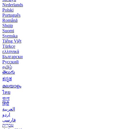
Nederlands
Polski
Português
Română
Shqip
Suomi
Svenska
Tiếng Việt
Türkçe
ελληνικά
Български
Русский
தமிழ்
తెలుగు
ಕನ್ನಡ
മലയാളം
ไทย
বাংলা
हिंदी
العربية
اردو
فارسی
עִברִית