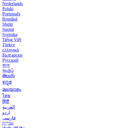
Nederlands
Polski
Português
Română
Shqip
Suomi
Svenska
Tiếng Việt
Türkçe
ελληνικά
Български
Русский
বাংলা
বதமிழ்
తెలుగు
ಕನ್ನಡ
മലയാളം
ไทย
हिंदी
العربية
اردو
فارسی
עִברִית