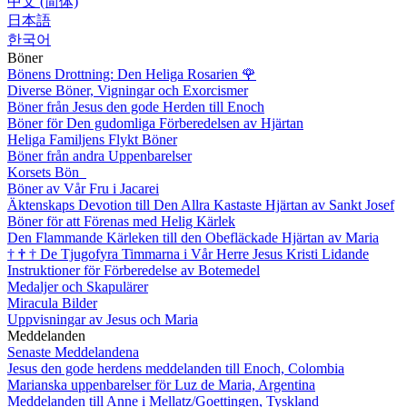
中文 (简体)
日本語
한국어
Böner
Bönens Drottning: Den Heliga Rosarien
🌹
Diverse Böner, Vigningar och Exorcismer
Böner från Jesus den gode Herden till Enoch
Böner för Den gudomliga Förberedelsen av Hjärtan
Heliga Familjens Flykt Böner
Böner från andra Uppenbarelser
Korsets Bön
Böner av Vår Fru i Jacarei
Äktenskaps Devotion till Den Allra Kastaste Hjärtan av Sankt Josef
Böner för att Förenas med Helig Kärlek
Den Flammande Kärleken till den Obefläckade Hjärtan av Maria
†
†
†
De Tjugofyra Timmarna i Vår Herre Jesus Kristi Lidande
Instruktioner för Förberedelse av Botemedel
Medaljer och Skapulärer
Miracula Bilder
Uppvisningar av Jesus och Maria
Meddelanden
Senaste Meddelandena
Jesus den gode herdens meddelanden till Enoch, Colombia
Marianska uppenbarelser för Luz de Maria, Argentina
Meddelanden till Anne i Mellatz/Goettingen, Tyskland