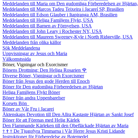
Meddelanden till Maria om Den gudomliga Förberedelsen av Hjärtan
Meddelanden till Marcos Tadeu Teixeira i Jacareí SP, Brasilien
Meddelanden till Edson Glauber i Itapiranga AM, Brasilien
Meddelanden till Heliga Familjens Flykt, USA
Meddelanden till Barnen av Förnyelsen, USA
Meddelanden till John Leary i Rochester NY, USA
Meddelanden till Maureen Sweeney-Kyle i North Ridgeville, USA
Meddelanden från olika källor
Sök Meddelandena
Uppvisningar av Jesus och Maria
Välkomstssida
Böner, Vigningar och Exorcismer
Bönens Drottning: Den Heliga Rosarien
🌹
Diverse Böner, Vigningar och Exorcismer
Böner från Jesus den gode Herden till Enoch
Böner för Den gudomliga Förberedelsen av Hjärtan
Heliga Familjens Flykt Böner
Böner från andra Uppenbarelser
Korsets Bön
Böner av Vår Fru i Jacarei
Äktenskaps Devotion till Den Allra Kastaste Hjärtan av Sankt Josef
Böner för att Förenas med Helig Kärlek
Den Flammande Kärleken till den Obefläckade Hjärtan av Maria
†
†
†
De Tjugofyra Timmarna i Vår Herre Jesus Kristi Lidande
Instruktioner för Förberedelse av Botemedel