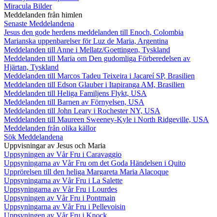
Miracula Bilder
Meddelanden från himlen
Senaste Meddelandena
Jesus den gode herdens meddelanden till Enoch, Colombia
Marianska uppenbarelser för Luz de Maria, Argentina
Meddelanden till Anne i Mellatz/Goettingen, Tyskland
Meddelanden till Maria om Den gudomliga Förberedelsen av
Hjärtan, Tyskland
Meddelanden till Marcos Tadeu Teixeira i Jacareí SP, Brasilien
Meddelanden till Edson Glauber i Itapiranga AM, Brasilien
Meddelanden till Heliga Familjens Flykt, USA
Meddelanden till Barnen av Förnyelsen, USA
Meddelanden till John Leary i Rochester NY, USA
Meddelanden till Maureen Sweeney-Kyle i North Ridgeville, USA
Meddelanden från olika källor
Sök Meddelandena
Uppvisningar av Jesus och Maria
Uppsyningen av Vår Fru i Caravaggio
Uppsyningarna av Vår Fru om det Goda Händelsen i Quito
Upprörelsen till den heliga Margareta Maria Alacoque
Uppsyningarna av Vår Fru i La Salette
Uppsyningarna av Vår Fru i Lourdes
Uppsyningen av Vår Fru i Pontmain
Uppsyningarna av Vår Fru i Pellevoisin
Uppsyningen av Vår Fru i Knock