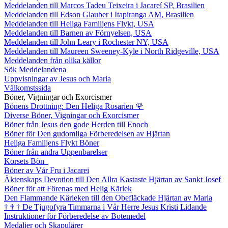
Meddelanden till Marcos Tadeu Teixeira i Jacareí SP, Brasilien
Meddelanden till Edson Glauber i Itapiranga AM, Brasilien
Meddelanden till Heliga Familjens Flykt, USA
Meddelanden till Barnen av Förnyelsen, USA
Meddelanden till John Leary i Rochester NY, USA
Meddelanden till Maureen Sweeney-Kyle i North Ridgeville, USA
Meddelanden från olika källor
Sök Meddelandena
Uppvisningar av Jesus och Maria
Välkomstssida
Böner, Vigningar och Exorcismer
Bönens Drottning: Den Heliga Rosarien
🌹
Diverse Böner, Vigningar och Exorcismer
Böner från Jesus den gode Herden till Enoch
Böner för Den gudomliga Förberedelsen av Hjärtan
Heliga Familjens Flykt Böner
Böner från andra Uppenbarelser
Korsets Bön
Böner av Vår Fru i Jacarei
Äktenskaps Devotion till Den Allra Kastaste Hjärtan av Sankt Josef
Böner för att Förenas med Helig Kärlek
Den Flammande Kärleken till den Obefläckade Hjärtan av Maria
†
†
†
De Tjugofyra Timmarna i Vår Herre Jesus Kristi Lidande
Instruktioner för Förberedelse av Botemedel
Medaljer och Skapulärer