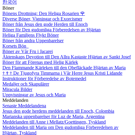
한국어
Böner
Bönens Drottning: Den Heliga Rosarien
🌹
Diverse Böner, Vigningar och Exorcismer
Böner från Jesus den gode Herden till Enoch
Böner för Den gudomliga Förberedelsen av Hjärtan
Heliga Familjens Flykt Böner
Böner från andra Uppenbarelser
Korsets Bön
Böner av Vår Fru i Jacarei
Äktenskaps Devotion till Den Allra Kastaste Hjärtan av Sankt Josef
Böner för att Förenas med Helig Kärlek
Den Flammande Kärleken till den Obefläckade Hjärtan av Maria
†
†
†
De Tjugofyra Timmarna i Vår Herre Jesus Kristi Lidande
Instruktioner för Förberedelse av Botemedel
Medaljer och Skapulärer
Miracula Bilder
Uppvisningar av Jesus och Maria
Meddelanden
Senaste Meddelandena
Jesus den gode herdens meddelanden till Enoch, Colombia
Marianska uppenbarelser för Luz de Maria, Argentina
Meddelanden till Anne i Mellatz/Goettingen, Tyskland
Meddelanden till Maria om Den gudomliga Förberedelsen av
Hjärtan, Tyskland