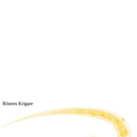
Bönens Krigare