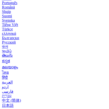
Português
Română
Shqip
Suomi
Svenska
Tiếng Việt
Türkçe
ελληνικά
Български
Русский
বাংলা
বதமிழ்
తెలుగు
ಕನ್ನಡ
മലയാളം
ไทย
हिंदी
العربية
اردو
فارسی
עִברִית
中文 (简体)
日本語