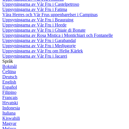
Uppsyningarna av Vår Fru i Castelpetroso
Uppsyningarna av Vår Fru i Fatima
Våra Herres och Vår Frus uppenbarelser i Campinas
Uppsyningarna av Vår Fru i Beauraing
Uppsyningarna av Vår Fru i Heede
Uppsyningarna av Vår Fru i Ghiaie di Bonate
Uppsyningarna av Rosa Mistica i Montichiari och Fontanelle
Uppsyningarna av Vår Fru i Garabandal
Uppsyningarna av Vår Fru i Medjugorje
Uppsyningarna av Vår Fru om Helig Kärlek
Uppsyningarna av Vår Fru i Jacarei
Språk
Bokmål
Čeština
Deutsch
English
Español
Filipino
Français
Hrvatski
Indonesia
Italiana
Kiswahili
Magyar
Melayu