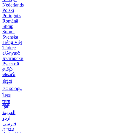
Nederlands
Polski
Português
Română
Shqip
Suomi
Svenska
Tiếng Việt
Türkçe
ελληνικά
Български
Русский
தமிழ்
తెలుగు
ಕನ್ನಡ
മലയാളം
ไทย
বাংলা
हिंदी
العربية
اردو
فارسی
עִברִית