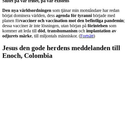
Slutet på vår frihet, på vår existens
Den nya världsordningen
som tjänar min motståndare har redan
börjat dominera världen, dess
agenda för tyranni
började med
planen för
vacciner och vaccination mot den befintliga pandemin
;
dessa vacciner är inte lösningen, utan början på
förintelsen
som
kommer att leda till
död
,
transhumanism
och
implantation av
odjurets märke
, till miljontals människor. (
Fortsätt
)
Jesus den gode herdens meddelanden till
Enoch, Colombia