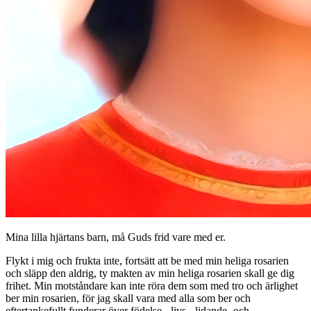
Mina lilla hjärtans barn, må Guds frid vare med er.
Flykt i mig och frukta inte, fortsätt att be med min heliga rosarien
och släpp den aldrig, ty makten av min heliga rosarien skall ge dig
frihet. Min motståndare kan inte röra dem som med tro och ärlighet
ber min rosarien, för jag skall vara med alla som ber och
eftertankefullt funderar över födelse-, livs-, lidande- och