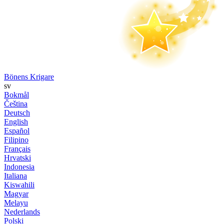
Bönens Krigare
sv
Bokmål
Čeština
Deutsch
English
Español
Filipino
Français
Hrvatski
Indonesia
Italiana
Kiswahili
Magyar
Melayu
Nederlands
Polski