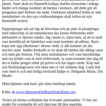
planet. Snart skall en finansiell kollaps drabba ekonomin i många
länder och många kommer att hamna i konkurs, allt detta gör att
pengarnas gud förlorar sin makt. Ondskans sändebud ledda av min
motståndare via den nya världsordningen skall införa ett nytt
finansiellt system.
Papperpengar står på väg att försvinna och ge plats åt plastpengar
med mikrochip så att människorna ska kunna förberedas inför
införandet av djurens märke. Jag varnar er, mina barn, så att ni skall
vara beredda på de händelser som snart kommer att utlösas. Barn,
hopa inte upp rikedomar i denna värld, ty allt kommer att ske
mycket snart. Istället förskaffa er en skatt till himlen där allting varar
och intet går förlorat. Följ mina instruktioner och vara barmhärtiga
mot era bröder som är mest behövande, ty snart kommer den dag då
det ni kallar pengar rullar på golvet och har ingen värde. Köp mat
och försörjningsvaror och fästa inte er vid världens ting. Guds frid
vare med er och min heliga beskydd hjälpe er. Helgande Maria, Din
Moder.
Mina hjärtans små barn, gör mina budskap kända.
Källa:
➥ www.MensajesDelBuenPastorEnoc.org
Texten på denna webbplats har översatts automatiskt. Vi ber om
ursäkt för eventuella fel och hänvisar till den engelska