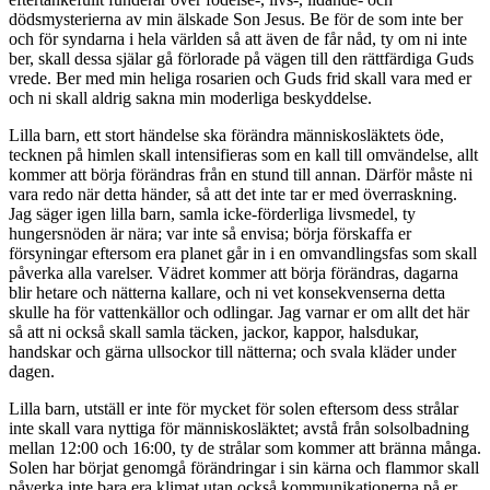
dödsmysterierna av min älskade Son Jesus. Be för de som inte ber
och för syndarna i hela världen så att även de får nåd, ty om ni inte
ber, skall dessa själar gå förlorade på vägen till den rättfärdiga Guds
vrede. Ber med min heliga rosarien och Guds frid skall vara med er
och ni skall aldrig sakna min moderliga beskyddelse.
Lilla barn, ett stort händelse ska förändra människosläktets öde,
tecknen på himlen skall intensifieras som en kall till omvändelse, allt
kommer att börja förändras från en stund till annan. Därför måste ni
vara redo när detta händer, så att det inte tar er med överraskning.
Jag säger igen lilla barn, samla icke-förderliga livsmedel, ty
hungersnöden är nära; var inte så envisa; börja förskaffa er
försyningar eftersom era planet går in i en omvandlingsfas som skall
påverka alla varelser. Vädret kommer att börja förändras, dagarna
blir hetare och nätterna kallare, och ni vet konsekvenserna detta
skulle ha för vattenkällor och odlingar. Jag varnar er om allt det här
så att ni också skall samla täcken, jackor, kappor, halsdukar,
handskar och gärna ullsockor till nätterna; och svala kläder under
dagen.
Lilla barn, utställ er inte för mycket för solen eftersom dess strålar
inte skall vara nyttiga för människosläktet; avstå från solsolbadning
mellan 12:00 och 16:00, ty de strålar som kommer att bränna många.
Solen har börjat genomgå förändringar i sin kärna och flammor skall
påverka inte bara era klimat utan också kommunikationerna på er