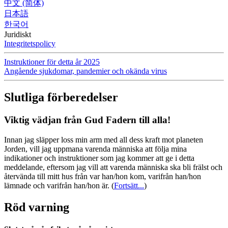
中文 (简体)
日本語
한국어
Juridiskt
Integritetspolicy
Instruktioner för detta år 2025
Angående sjukdomar, pandemier och okända virus
Slutliga förberedelser
Viktig vädjan från Gud Fadern till alla!
Innan jag släpper loss min arm med all dess kraft mot planeten
Jorden, vill jag uppmana varenda människa att följa mina
indikationer och instruktioner som jag kommer att ge i detta
meddelande, eftersom jag vill att varenda människa ska bli frälst och
återvända till mitt hus från var han/hon kom, varifrån han/hon
lämnade och varifrån han/hon är.
(
Fortsätt...
)
Röd varning