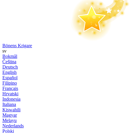
Bönens Krigare
sv
Bokmål
Čeština
Deutsch
English
Español
Filipino
Français
Hrvatski
Indonesia
Italiana
Kiswahili
Magyar
Melayu
Nederlands
Polski