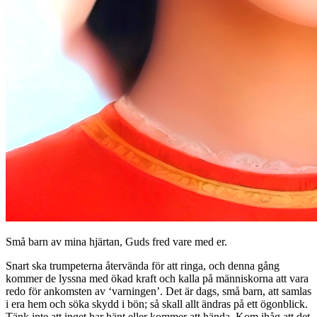
Små barn av mina hjärtan, Guds fred vare med er.
Snart ska trumpeterna återvända för att ringa, och denna gång
kommer de lyssna med ökad kraft och kalla på människorna att vara
redo för ankomsten av ‘varningen’. Det är dags, små barn, att samlas
i era hem och söka skydd i bön; så skall allt ändras på ett ögonblick.
Tänk inte att inget har hänt eller kommer att hända. Kom ihåg att det