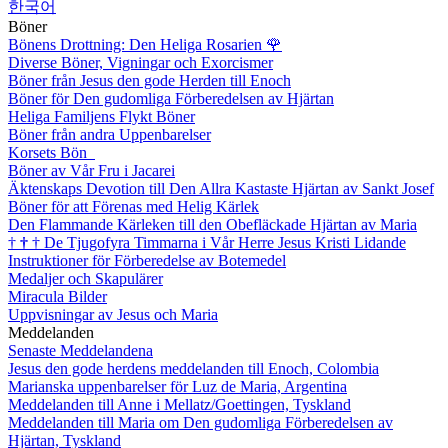
한국어
Böner
Bönens Drottning: Den Heliga Rosarien
🌹
Diverse Böner, Vigningar och Exorcismer
Böner från Jesus den gode Herden till Enoch
Böner för Den gudomliga Förberedelsen av Hjärtan
Heliga Familjens Flykt Böner
Böner från andra Uppenbarelser
Korsets Bön
Böner av Vår Fru i Jacarei
Äktenskaps Devotion till Den Allra Kastaste Hjärtan av Sankt Josef
Böner för att Förenas med Helig Kärlek
Den Flammande Kärleken till den Obefläckade Hjärtan av Maria
†
†
†
De Tjugofyra Timmarna i Vår Herre Jesus Kristi Lidande
Instruktioner för Förberedelse av Botemedel
Medaljer och Skapulärer
Miracula Bilder
Uppvisningar av Jesus och Maria
Meddelanden
Senaste Meddelandena
Jesus den gode herdens meddelanden till Enoch, Colombia
Marianska uppenbarelser för Luz de Maria, Argentina
Meddelanden till Anne i Mellatz/Goettingen, Tyskland
Meddelanden till Maria om Den gudomliga Förberedelsen av
Hjärtan, Tyskland