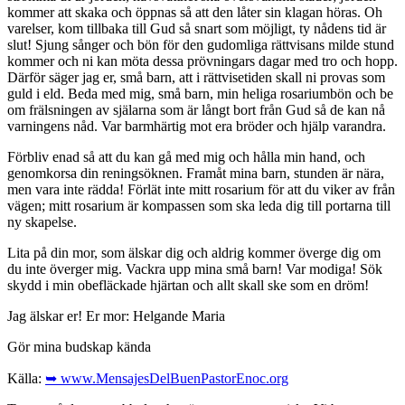
kommer att skaka och öppnas så att den låter sin klagan höras. Oh
varelser, kom tillbaka till Gud så snart som möjligt, ty nådens tid är
slut! Sjung sånger och bön för den gudomliga rättvisans milde stund
kommer och ni kan möta dessa prövningars dagar med tro och hopp.
Därför säger jag er, små barn, att i rättvisetiden skall ni provas som
guld i eld. Beda med mig, små barn, min heliga rosariumbön och be
om frälsningen av själarna som är långt bort från Gud så de kan nå
varningens nåd. Var barmhärtig mot era bröder och hjälp varandra.
Förbliv enad så att du kan gå med mig och hålla min hand, och
genomkorsa din reningsöknen. Framåt mina barn, stunden är nära,
men vara inte rädda! Förlät inte mitt rosarium för att du viker av från
vägen; mitt rosarium är kompassen som ska leda dig till portarna till
ny skapelse.
Lita på din mor, som älskar dig och aldrig kommer överge dig om
du inte överger mig. Vackra upp mina små barn! Var modiga! Sök
skydd i min obefläckade hjärtan och allt skall ske som en dröm!
Jag älskar er! Er mor: Helgande Maria
Gör mina budskap kända
Källa:
➥ www.MensajesDelBuenPastorEnoc.org