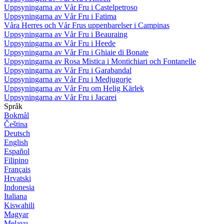
Uppsyningarna av Vår Fru i Castelpetroso
Uppsyningarna av Vår Fru i Fatima
Våra Herres och Vår Frus uppenbarelser i Campinas
Uppsyningarna av Vår Fru i Beauraing
Uppsyningarna av Vår Fru i Heede
Uppsyningarna av Vår Fru i Ghiaie di Bonate
Uppsyningarna av Rosa Mistica i Montichiari och Fontanelle
Uppsyningarna av Vår Fru i Garabandal
Uppsyningarna av Vår Fru i Medjugorje
Uppsyningarna av Vår Fru om Helig Kärlek
Uppsyningarna av Vår Fru i Jacarei
Språk
Bokmål
Čeština
Deutsch
English
Español
Filipino
Français
Hrvatski
Indonesia
Italiana
Kiswahili
Magyar
Melayu