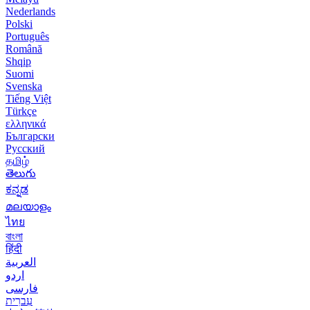
Nederlands
Polski
Português
Română
Shqip
Suomi
Svenska
Tiếng Việt
Türkçe
ελληνικά
Български
Русский
தமிழ்
తెలుగు
ಕನ್ನಡ
മലയാളം
ไทย
বাংলা
हिंदी
العربية
اردو
فارسی
עִברִית