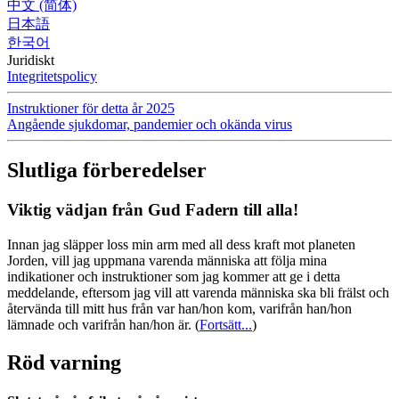
中文 (简体)
日本語
한국어
Juridiskt
Integritetspolicy
Instruktioner för detta år 2025
Angående sjukdomar, pandemier och okända virus
Slutliga förberedelser
Viktig vädjan från Gud Fadern till alla!
Innan jag släpper loss min arm med all dess kraft mot planeten
Jorden, vill jag uppmana varenda människa att följa mina
indikationer och instruktioner som jag kommer att ge i detta
meddelande, eftersom jag vill att varenda människa ska bli frälst och
återvända till mitt hus från var han/hon kom, varifrån han/hon
lämnade och varifrån han/hon är.
(
Fortsätt...
)
Röd varning