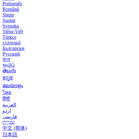
Português
Română
Shqip
Suomi
Svenska
Tiếng Việt
Türkçe
ελληνικά
Български
Русский
বাংলা
বதமிழ்
తెలుగు
ಕನ್ನಡ
മലയാളം
ไทย
हिंदी
العربية
اردو
فارسی
עִברִית
中文 (简体)
日本語