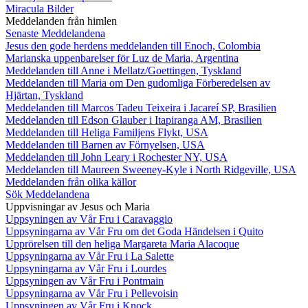
Miracula Bilder
Meddelanden från himlen
Senaste Meddelandena
Jesus den gode herdens meddelanden till Enoch, Colombia
Marianska uppenbarelser för Luz de Maria, Argentina
Meddelanden till Anne i Mellatz/Goettingen, Tyskland
Meddelanden till Maria om Den gudomliga Förberedelsen av
Hjärtan, Tyskland
Meddelanden till Marcos Tadeu Teixeira i Jacareí SP, Brasilien
Meddelanden till Edson Glauber i Itapiranga AM, Brasilien
Meddelanden till Heliga Familjens Flykt, USA
Meddelanden till Barnen av Förnyelsen, USA
Meddelanden till John Leary i Rochester NY, USA
Meddelanden till Maureen Sweeney-Kyle i North Ridgeville, USA
Meddelanden från olika källor
Sök Meddelandena
Uppvisningar av Jesus och Maria
Uppsyningen av Vår Fru i Caravaggio
Uppsyningarna av Vår Fru om det Goda Händelsen i Quito
Upprörelsen till den heliga Margareta Maria Alacoque
Uppsyningarna av Vår Fru i La Salette
Uppsyningarna av Vår Fru i Lourdes
Uppsyningen av Vår Fru i Pontmain
Uppsyningarna av Vår Fru i Pellevoisin
Uppsyningen av Vår Fru i Knock