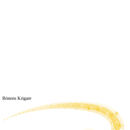
Bönens Krigare