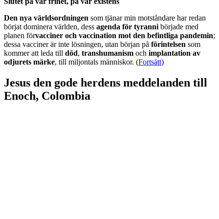
Slutet på vår frihet, på vår existens
Den nya världsordningen
som tjänar min motståndare har redan
börjat dominera världen, dess
agenda för tyranni
började med
planen för
vacciner och vaccination mot den befintliga pandemin
;
dessa vacciner är inte lösningen, utan början på
förintelsen
som
kommer att leda till
död
,
transhumanism
och
implantation av
odjurets märke
, till miljontals människor. (
Fortsätt
)
Jesus den gode herdens meddelanden till
Enoch, Colombia