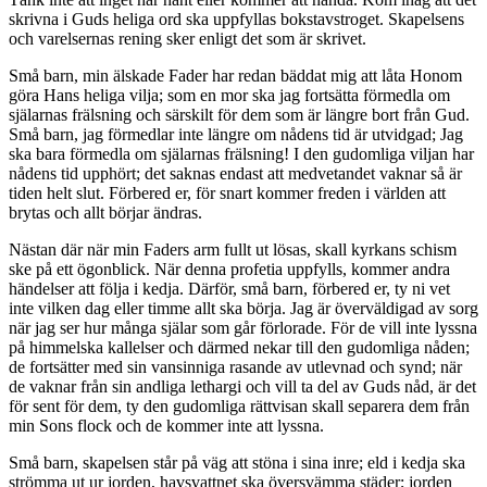
skrivna i Guds heliga ord ska uppfyllas bokstavstroget. Skapelsens
och varelsernas rening sker enligt det som är skrivet.
Små barn, min älskade Fader har redan bäddat mig att låta Honom
göra Hans heliga vilja; som en mor ska jag fortsätta förmedla om
själarnas frälsning och särskilt för dem som är längre bort från Gud.
Små barn, jag förmedlar inte längre om nådens tid är utvidgad; Jag
ska bara förmedla om själarnas frälsning! I den gudomliga viljan har
nådens tid upphört; det saknas endast att medvetandet vaknar så är
tiden helt slut. Förbered er, för snart kommer freden i världen att
brytas och allt börjar ändras.
Nästan där när min Faders arm fullt ut lösas, skall kyrkans schism
ske på ett ögonblick. När denna profetia uppfylls, kommer andra
händelser att följa i kedja. Därför, små barn, förbered er, ty ni vet
inte vilken dag eller timme allt ska börja. Jag är överväldigad av sorg
när jag ser hur många själar som går förlorade. För de vill inte lyssna
på himmelska kallelser och därmed nekar till den gudomliga nåden;
de fortsätter med sin vansinniga rasande av utlevnad och synd; när
de vaknar från sin andliga lethargi och vill ta del av Guds nåd, är det
för sent för dem, ty den gudomliga rättvisan skall separera dem från
min Sons flock och de kommer inte att lyssna.
Små barn, skapelsen står på väg att stöna i sina inre; eld i kedja ska
strömma ut ur jorden, havsvattnet ska översvämma städer; jorden