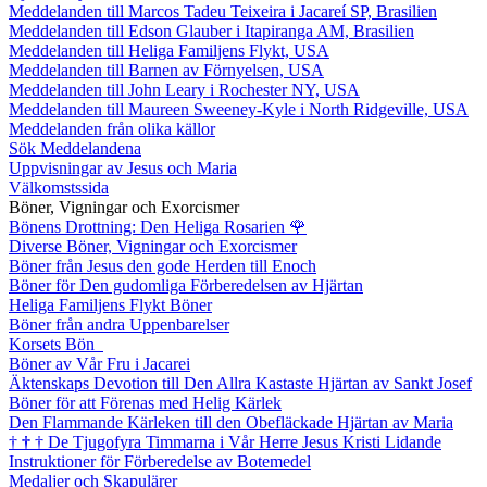
Meddelanden till Marcos Tadeu Teixeira i Jacareí SP, Brasilien
Meddelanden till Edson Glauber i Itapiranga AM, Brasilien
Meddelanden till Heliga Familjens Flykt, USA
Meddelanden till Barnen av Förnyelsen, USA
Meddelanden till John Leary i Rochester NY, USA
Meddelanden till Maureen Sweeney-Kyle i North Ridgeville, USA
Meddelanden från olika källor
Sök Meddelandena
Uppvisningar av Jesus och Maria
Välkomstssida
Böner, Vigningar och Exorcismer
Bönens Drottning: Den Heliga Rosarien
🌹
Diverse Böner, Vigningar och Exorcismer
Böner från Jesus den gode Herden till Enoch
Böner för Den gudomliga Förberedelsen av Hjärtan
Heliga Familjens Flykt Böner
Böner från andra Uppenbarelser
Korsets Bön
Böner av Vår Fru i Jacarei
Äktenskaps Devotion till Den Allra Kastaste Hjärtan av Sankt Josef
Böner för att Förenas med Helig Kärlek
Den Flammande Kärleken till den Obefläckade Hjärtan av Maria
†
†
†
De Tjugofyra Timmarna i Vår Herre Jesus Kristi Lidande
Instruktioner för Förberedelse av Botemedel
Medaljer och Skapulärer