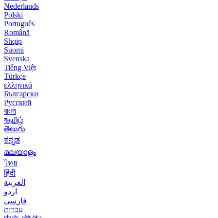
Nederlands
Polski
Português
Română
Shqip
Suomi
Svenska
Tiếng Việt
Türkçe
ελληνικά
Български
Русский
বাংলা
বதமிழ்
తెలుగు
ಕನ್ನಡ
മലയാളം
ไทย
हिंदी
العربية
اردو
فارسی
עִברִית