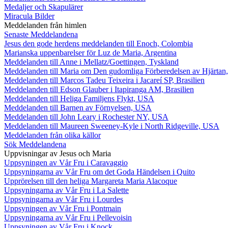
Medaljer och Skapulärer
Miracula Bilder
Meddelanden från himlen
Senaste Meddelandena
Jesus den gode herdens meddelanden till Enoch, Colombia
Marianska uppenbarelser för Luz de Maria, Argentina
Meddelanden till Anne i Mellatz/Goettingen, Tyskland
Meddelanden till Maria om Den gudomliga Förberedelsen av Hjärtan
Meddelanden till Marcos Tadeu Teixeira i Jacareí SP, Brasilien
Meddelanden till Edson Glauber i Itapiranga AM, Brasilien
Meddelanden till Heliga Familjens Flykt, USA
Meddelanden till Barnen av Förnyelsen, USA
Meddelanden till John Leary i Rochester NY, USA
Meddelanden till Maureen Sweeney-Kyle i North Ridgeville, USA
Meddelanden från olika källor
Sök Meddelandena
Uppvisningar av Jesus och Maria
Uppsyningen av Vår Fru i Caravaggio
Uppsyningarna av Vår Fru om det Goda Händelsen i Quito
Upprörelsen till den heliga Margareta Maria Alacoque
Uppsyningarna av Vår Fru i La Salette
Uppsyningarna av Vår Fru i Lourdes
Uppsyningen av Vår Fru i Pontmain
Uppsyningarna av Vår Fru i Pellevoisin
Uppsyningen av Vår Fru i Knock