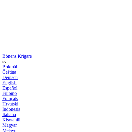
Bönens Krigare
sv
Bokmål
Čeština
Deutsch
English
Español
Filipino
Français
Hrvatski
Indonesia
Italiana
Kiswahili
Magyar
Melayu