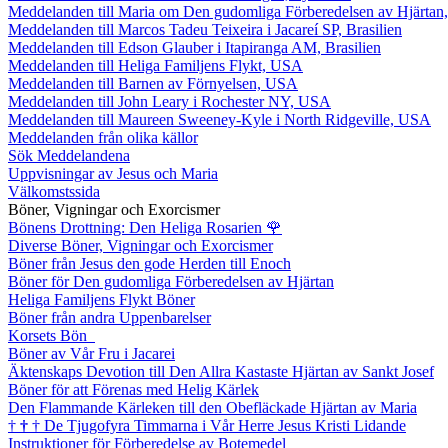
Meddelanden till Maria om Den gudomliga Förberedelsen av Hjärtan
Meddelanden till Marcos Tadeu Teixeira i Jacareí SP, Brasilien
Meddelanden till Edson Glauber i Itapiranga AM, Brasilien
Meddelanden till Heliga Familjens Flykt, USA
Meddelanden till Barnen av Förnyelsen, USA
Meddelanden till John Leary i Rochester NY, USA
Meddelanden till Maureen Sweeney-Kyle i North Ridgeville, USA
Meddelanden från olika källor
Sök Meddelandena
Uppvisningar av Jesus och Maria
Välkomstssida
Böner, Vigningar och Exorcismer
Bönens Drottning: Den Heliga Rosarien
🌹
Diverse Böner, Vigningar och Exorcismer
Böner från Jesus den gode Herden till Enoch
Böner för Den gudomliga Förberedelsen av Hjärtan
Heliga Familjens Flykt Böner
Böner från andra Uppenbarelser
Korsets Bön
Böner av Vår Fru i Jacarei
Äktenskaps Devotion till Den Allra Kastaste Hjärtan av Sankt Josef
Böner för att Förenas med Helig Kärlek
Den Flammande Kärleken till den Obefläckade Hjärtan av Maria
†
†
†
De Tjugofyra Timmarna i Vår Herre Jesus Kristi Lidande
Instruktioner för Förberedelse av Botemedel