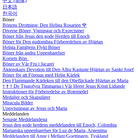
中文 (简体)
日本語
한국어
Böner
Bönens Drottning: Den Heliga Rosarien
🌹
Diverse Böner, Vigningar och Exorcismer
Böner från Jesus den gode Herden till Enoch
Böner för Den gudomliga Förberedelsen av Hjärtan
Heliga Familjens Flykt Böner
Böner från andra Uppenbarelser
Korsets Bön
Böner av Vår Fru i Jacarei
Äktenskaps Devotion till Den Allra Kastaste Hjärtan av Sankt Josef
Böner för att Förenas med Helig Kärlek
Den Flammande Kärleken till den Obefläckade Hjärtan av Maria
†
†
†
De Tjugofyra Timmarna i Vår Herre Jesus Kristi Lidande
Instruktioner för Förberedelse av Botemedel
Medaljer och Skapulärer
Miracula Bilder
Uppvisningar av Jesus och Maria
Meddelanden
Senaste Meddelandena
Jesus den gode herdens meddelanden till Enoch, Colombia
Marianska uppenbarelser för Luz de Maria, Argentina
Meddelanden till Anne i Mellatz/Goettingen, Tyskland