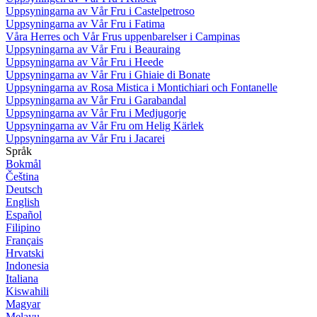
Uppsyningarna av Vår Fru i Castelpetroso
Uppsyningarna av Vår Fru i Fatima
Våra Herres och Vår Frus uppenbarelser i Campinas
Uppsyningarna av Vår Fru i Beauraing
Uppsyningarna av Vår Fru i Heede
Uppsyningarna av Vår Fru i Ghiaie di Bonate
Uppsyningarna av Rosa Mistica i Montichiari och Fontanelle
Uppsyningarna av Vår Fru i Garabandal
Uppsyningarna av Vår Fru i Medjugorje
Uppsyningarna av Vår Fru om Helig Kärlek
Uppsyningarna av Vår Fru i Jacarei
Språk
Bokmål
Čeština
Deutsch
English
Español
Filipino
Français
Hrvatski
Indonesia
Italiana
Kiswahili
Magyar
Melayu