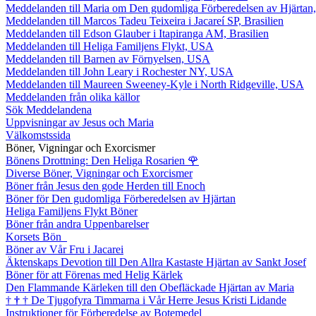
Meddelanden till Maria om Den gudomliga Förberedelsen av Hjärtan
Meddelanden till Marcos Tadeu Teixeira i Jacareí SP, Brasilien
Meddelanden till Edson Glauber i Itapiranga AM, Brasilien
Meddelanden till Heliga Familjens Flykt, USA
Meddelanden till Barnen av Förnyelsen, USA
Meddelanden till John Leary i Rochester NY, USA
Meddelanden till Maureen Sweeney-Kyle i North Ridgeville, USA
Meddelanden från olika källor
Sök Meddelandena
Uppvisningar av Jesus och Maria
Välkomstssida
Böner, Vigningar och Exorcismer
Bönens Drottning: Den Heliga Rosarien
🌹
Diverse Böner, Vigningar och Exorcismer
Böner från Jesus den gode Herden till Enoch
Böner för Den gudomliga Förberedelsen av Hjärtan
Heliga Familjens Flykt Böner
Böner från andra Uppenbarelser
Korsets Bön
Böner av Vår Fru i Jacarei
Äktenskaps Devotion till Den Allra Kastaste Hjärtan av Sankt Josef
Böner för att Förenas med Helig Kärlek
Den Flammande Kärleken till den Obefläckade Hjärtan av Maria
†
†
†
De Tjugofyra Timmarna i Vår Herre Jesus Kristi Lidande
Instruktioner för Förberedelse av Botemedel