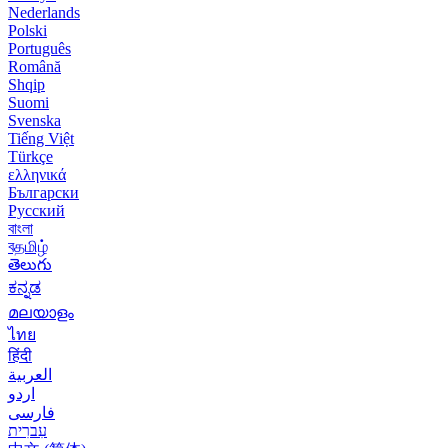
Nederlands
Polski
Português
Română
Shqip
Suomi
Svenska
Tiếng Việt
Türkçe
ελληνικά
Български
Русский
বাংলা
বதமிழ்
తెలుగు
ಕನ್ನಡ
മലയാളം
ไทย
हिंदी
العربية
اردو
فارسی
עִברִית