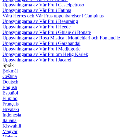
Uppsyningarna av Vår Fru i Castelpetroso
Uppsyningarna av Vår Fru i Fatima
Våra Herres och Vår Frus uppenbarelser i Campinas
Uppsyningarna av Vår Fru i Beauraing
Uppsyningarna av Vår Fru i Heede
Uppsyningarna av Vår Fru i Ghiaie di Bonate
Uppsyningarna av Rosa Mistica i Montichiari och Fontanelle
Uppsyningarna av Vår Fru i Garabandal
Uppsyningarna av Vår Fru i Medjugorje
Uppsyningarna av Vår Fru om Helig Kärlek
Uppsyningarna av Vår Fru i Jacarei
Språk
Bokmål
Čeština
Deutsch
English
Español
Filipino
Français
Hrvatski
Indonesia
Italiana
Kiswahili
Magyar
Melayu