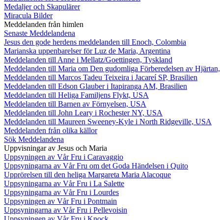
Medaljer och Skapulärer
Miracula Bilder
Meddelanden från himlen
Senaste Meddelandena
Jesus den gode herdens meddelanden till Enoch, Colombia
Marianska uppenbarelser för Luz de Maria, Argentina
Meddelanden till Anne i Mellatz/Goettingen, Tyskland
Meddelanden till Maria om Den gudomliga Förberedelsen av Hjärtan
Meddelanden till Marcos Tadeu Teixeira i Jacareí SP, Brasilien
Meddelanden till Edson Glauber i Itapiranga AM, Brasilien
Meddelanden till Heliga Familjens Flykt, USA
Meddelanden till Barnen av Förnyelsen, USA
Meddelanden till John Leary i Rochester NY, USA
Meddelanden till Maureen Sweeney-Kyle i North Ridgeville, USA
Meddelanden från olika källor
Sök Meddelandena
Uppvisningar av Jesus och Maria
Uppsyningen av Vår Fru i Caravaggio
Uppsyningarna av Vår Fru om det Goda Händelsen i Quito
Upprörelsen till den heliga Margareta Maria Alacoque
Uppsyningarna av Vår Fru i La Salette
Uppsyningarna av Vår Fru i Lourdes
Uppsyningen av Vår Fru i Pontmain
Uppsyningarna av Vår Fru i Pellevoisin
Uppsyningen av Vår Fru i Knock