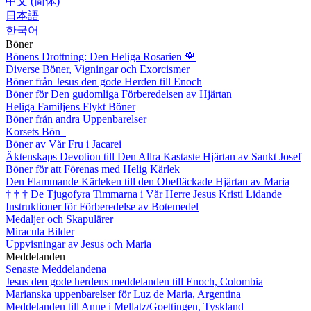
中文 (简体)
日本語
한국어
Böner
Bönens Drottning: Den Heliga Rosarien
🌹
Diverse Böner, Vigningar och Exorcismer
Böner från Jesus den gode Herden till Enoch
Böner för Den gudomliga Förberedelsen av Hjärtan
Heliga Familjens Flykt Böner
Böner från andra Uppenbarelser
Korsets Bön
Böner av Vår Fru i Jacarei
Äktenskaps Devotion till Den Allra Kastaste Hjärtan av Sankt Josef
Böner för att Förenas med Helig Kärlek
Den Flammande Kärleken till den Obefläckade Hjärtan av Maria
†
†
†
De Tjugofyra Timmarna i Vår Herre Jesus Kristi Lidande
Instruktioner för Förberedelse av Botemedel
Medaljer och Skapulärer
Miracula Bilder
Uppvisningar av Jesus och Maria
Meddelanden
Senaste Meddelandena
Jesus den gode herdens meddelanden till Enoch, Colombia
Marianska uppenbarelser för Luz de Maria, Argentina
Meddelanden till Anne i Mellatz/Goettingen, Tyskland