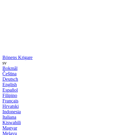
Bönens Krigare
sv
Bokmål
Čeština
Deutsch
English
Español
Filipino
Français
Hrvatski
Indonesia
Italiana
Kiswahili
Magyar
Melayu