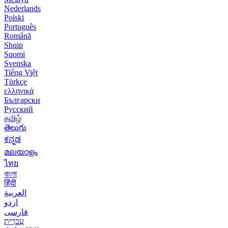
Nederlands
Polski
Português
Română
Shqip
Suomi
Svenska
Tiếng Việt
Türkçe
ελληνικά
Български
Русский
தமிழ்
తెలుగు
ಕನ್ನಡ
മലയാളം
ไทย
বাংলা
हिंदी
العربية
اردو
فارسی
עִברִית