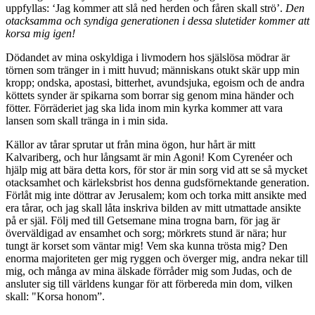
uppfyllas: ‘Jag kommer att slå ned herden och fåren skall strö’.
Den
otacksamma och syndiga generationen i dessa slutetider kommer att
korsa mig igen!
Dödandet av mina oskyldiga i livmodern hos själslösa mödrar är
törnen som tränger in i mitt huvud; människans otukt skär upp min
kropp; ondska, apostasi, bitterhet, avundsjuka, egoism och de andra
köttets synder är spikarna som borrar sig genom mina händer och
fötter. Förräderiet jag ska lida inom min kyrka kommer att vara
lansen som skall tränga in i min sida.
Källor av tårar sprutar ut från mina ögon, hur hårt är mitt
Kalvariberg, och hur långsamt är min Agoni! Kom Cyrenéer och
hjälp mig att bära detta kors, för stor är min sorg vid att se så mycket
otacksamhet och kärleksbrist hos denna gudsförnektande generation.
Förlåt mig inte döttrar av Jerusalem; kom och torka mitt ansikte med
era tårar, och jag skall låta inskriva bilden av mitt utmattade ansikte
på er själ. Följ med till Getsemane mina trogna barn, för jag är
överväldigad av ensamhet och sorg; mörkrets stund är nära; hur
tungt är korset som väntar mig! Vem ska kunna trösta mig? Den
enorma majoriteten ger mig ryggen och överger mig, andra nekar till
mig, och många av mina älskade förråder mig som Judas, och de
ansluter sig till världens kungar för att förbereda min dom, vilken
skall: "Korsa honom”.