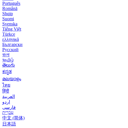
Português
Română
Shqip
Suomi
Svenska
Tiếng Việt
Türkçe
ελληνικά
Български
Русский
বাংলা
বதமிழ்
తెలుగు
ಕನ್ನಡ
മലയാളം
ไทย
हिंदी
العربية
اردو
فارسی
עִברִית
中文 (简体)
日本語