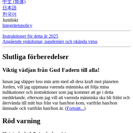
中文 (简体)
日本語
한국어
Juridiskt
Integritetspolicy
Instruktioner för detta år 2025
Angående sjukdomar, pandemier och okända virus
Slutliga förberedelser
Viktig vädjan från Gud Fadern till alla!
Innan jag släpper loss min arm med all dess kraft mot planeten
Jorden, vill jag uppmana varenda människa att följa mina
indikationer och instruktioner som jag kommer att ge i detta
meddelande, eftersom jag vill att varenda människa ska bli frälst och
återvända till mitt hus från var han/hon kom, varifrån han/hon
lämnade och varifrån han/hon är.
(
Fortsätt...
)
Röd varning