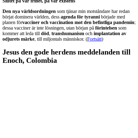
Slutet på vår frihet, på vår existens
Den nya världsordningen
som tjänar min motståndare har redan
börjat dominera världen, dess
agenda för tyranni
började med
planen för
vacciner och vaccination mot den befintliga pandemin
;
dessa vacciner är inte lösningen, utan början på
förintelsen
som
kommer att leda till
död
,
transhumanism
och
implantation av
odjurets märke
, till miljontals människor. (
Fortsätt
)
Jesus den gode herdens meddelanden till
Enoch, Colombia