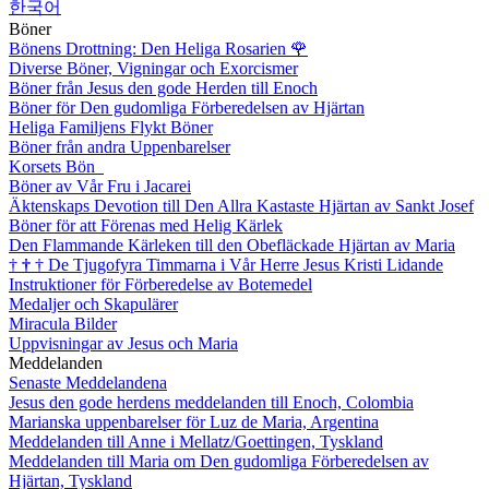
한국어
Böner
Bönens Drottning: Den Heliga Rosarien
🌹
Diverse Böner, Vigningar och Exorcismer
Böner från Jesus den gode Herden till Enoch
Böner för Den gudomliga Förberedelsen av Hjärtan
Heliga Familjens Flykt Böner
Böner från andra Uppenbarelser
Korsets Bön
Böner av Vår Fru i Jacarei
Äktenskaps Devotion till Den Allra Kastaste Hjärtan av Sankt Josef
Böner för att Förenas med Helig Kärlek
Den Flammande Kärleken till den Obefläckade Hjärtan av Maria
†
†
†
De Tjugofyra Timmarna i Vår Herre Jesus Kristi Lidande
Instruktioner för Förberedelse av Botemedel
Medaljer och Skapulärer
Miracula Bilder
Uppvisningar av Jesus och Maria
Meddelanden
Senaste Meddelandena
Jesus den gode herdens meddelanden till Enoch, Colombia
Marianska uppenbarelser för Luz de Maria, Argentina
Meddelanden till Anne i Mellatz/Goettingen, Tyskland
Meddelanden till Maria om Den gudomliga Förberedelsen av
Hjärtan, Tyskland