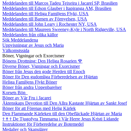
Meddelanden till Marcos Tadeu Teixeira i Jacareí SP, Brasilien
Meddelanden till Edson Glauber i Itapiranga AM, Brasilien
Meddelanden till Heliga Familjens Flykt, USA
Meddelanden till Barnen av Förnyelsen, USA
Meddelanden till John Leary i Rochester NY, USA
Meddelanden till Maureen Sweeney-Kyle i North Ridgeville, USA
Meddelanden från olika källor
Sök Meddelandena
Uppvisningar av Jesus och Maria
Välkomstssida
Böner, Vigningar och Exorcismer
Bönens Drottning: Den Heliga Rosarien
🌹
Diverse Böner, Vigningar och Exorcismer
Böner från Jesus den gode Herden till Enoch
Böner för Den gudomliga Förberedelsen av Hjärtan
Heliga Familjens Flykt Böner
Böner från andra Uppenbarelser
Korsets Bön
Böner av Vår Fru i Jacarei
Äktenskaps Devotion till Den Allra Kastaste Hjärtan av Sankt Josef
Böner för att Förenas med Helig Kärlek
Den Flammande Kärleken till den Obefläckade Hjärtan av Maria
†
†
†
De Tjugofyra Timmarna i Vår Herre Jesus Kristi Lidande
Instruktioner för Förberedelse av Botemedel
Medaljer och Skapulärer