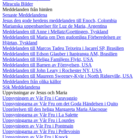
Miracula Bilder
Meddelanden från himlen
Senaste Meddelandena
Jesus den gode herdens meddelanden till Enoch, Colombia
Marianska uppenbarelser för Luz de Maria, Argentina
Meddelanden till Anne i Mellatz/Goettingen, Tyskland
Meddelanden till Maria om Den gudomliga Förberedelsen av
Hjärtan, Tyskland
Meddelanden till Marcos Tadeu Teixeira i Jacareí SP, Brasilien
Meddelanden till Edson Glauber i Itapiranga AM, Brasilien
Meddelanden till Heliga Familjens Flykt, USA
Meddelanden till Barnen av Förnyelsen, USA
Meddelanden till John Leary i Rochester NY, USA
Meddelanden till Maureen Sweeney-Kyle i North Ridgeville, USA
Meddelanden från olika källor
Sök Meddelandena
Uppvisningar av Jesus och Maria
Uppsyningen av Vår Fru i Caravaggio
Uppsyningarna av Vår Fru om det Goda Händelsen i Quito
Upprörelsen till den heliga Margareta Maria Alacoque
Uppsyningarna av Vår Fru i La Salette
Uppsyningarna av Vår Fru i Lourdes
Uppsyningen av Vår Fru i Pontmain
Uppsyningarna av Vår Fru i Pellevoisin
Uppsyningen av Vår Fru i Knock