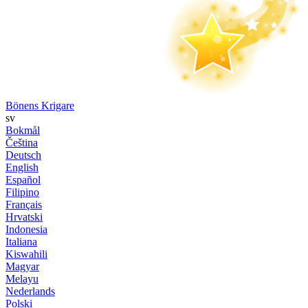
Bönens Krigare
sv
Bokmål
Čeština
Deutsch
English
Español
Filipino
Français
Hrvatski
Indonesia
Italiana
Kiswahili
Magyar
Melayu
Nederlands
Polski