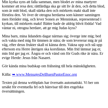
Min kyrka syns att falla samman, men blodet av mina martyrer
kommer att resa den; rättfärdiga ska ge sitt liv åt den, och detta blod,
som är mitt blod, skall stärka den och mörkrets makt skall inte
förstöra den. Ve över de otrogna herdarna som känner sanningen
men förråder mig, och lever Sonen av Menniskan, representerad i
kyrkan, till mörkrets makt! Bättre hade de aldrig blivit födda! Vad
väntar ni, otrogna herdare, att ge mig Judas kyss?
Mina barn, mina lidandets dagar närmas sig; överge inte mig; bed
och vakta med mig för timmen är nära; de som levererar mig är på
väg, efter deras frukter skall ni känna dem. Vakna upp och stå upp
eftersom era Herre återigen ska korsfästas. Min frid lämnar jag er,
min frid ger jag er. Ångra er och vänd om för Guds rike är nära. Er
evige Herde: Jesus från Nasaret.
Gör kända mina budskap om frälsning till hela mänskligheten.
Källa:
➥ www.MensajesDelBuenPastorEnoc.org
Texten på denna webbplats har översatts automatiskt. Vi ber om
ursäkt för eventuella fel och hänvisar till den engelska
översättningen.