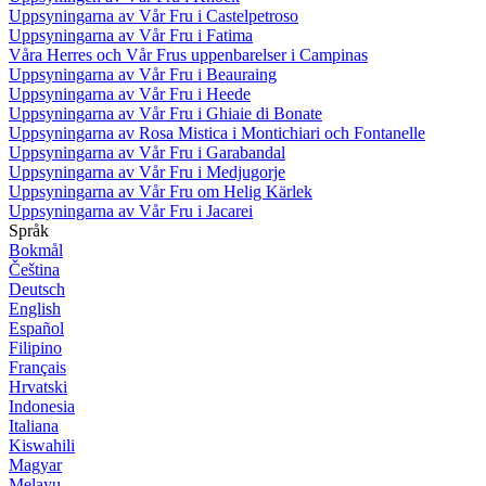
Uppsyningarna av Vår Fru i Castelpetroso
Uppsyningarna av Vår Fru i Fatima
Våra Herres och Vår Frus uppenbarelser i Campinas
Uppsyningarna av Vår Fru i Beauraing
Uppsyningarna av Vår Fru i Heede
Uppsyningarna av Vår Fru i Ghiaie di Bonate
Uppsyningarna av Rosa Mistica i Montichiari och Fontanelle
Uppsyningarna av Vår Fru i Garabandal
Uppsyningarna av Vår Fru i Medjugorje
Uppsyningarna av Vår Fru om Helig Kärlek
Uppsyningarna av Vår Fru i Jacarei
Språk
Bokmål
Čeština
Deutsch
English
Español
Filipino
Français
Hrvatski
Indonesia
Italiana
Kiswahili
Magyar
Melayu