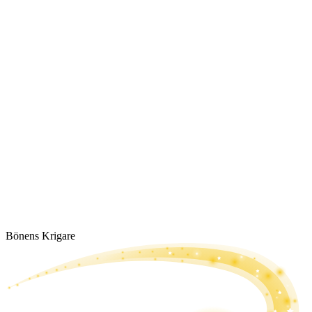
Bönens Krigare