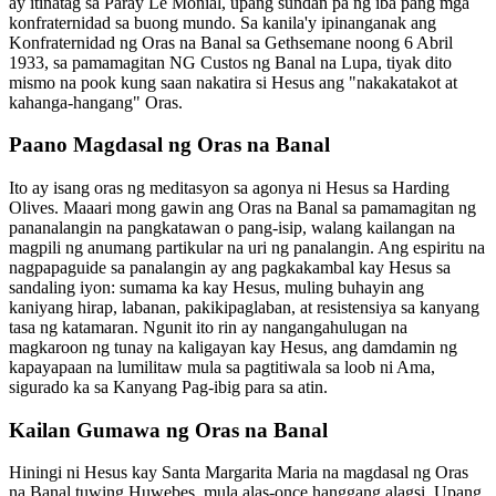
ay itinatag sa Paray Le Monial, upang sundan pa ng iba pang mga
konfraternidad sa buong mundo. Sa kanila'y ipinanganak ang
Konfraternidad ng Oras na Banal sa Gethsemane noong 6 Abril
1933, sa pamamagitan NG Custos ng Banal na Lupa, tiyak dito
mismo na pook kung saan nakatira si Hesus ang "nakakatakot at
kahanga-hangang" Oras.
Paano Magdasal ng Oras na Banal
Ito ay isang oras ng meditasyon sa agonya ni Hesus sa Harding
Olives. Maaari mong gawin ang Oras na Banal sa pamamagitan ng
pananalangin na pangkatawan o pang-isip, walang kailangan na
magpili ng anumang partikular na uri ng panalangin. Ang espiritu na
nagpapaguide sa panalangin ay ang pagkakambal kay Hesus sa
sandaling iyon: sumama ka kay Hesus, muling buhayin ang
kaniyang hirap, labanan, pakikipaglaban, at resistensiya sa kanyang
tasa ng katamaran. Ngunit ito rin ay nangangahulugan na
magkaroon ng tunay na kaligayan kay Hesus, ang damdamin ng
kapayapaan na lumilitaw mula sa pagtitiwala sa loob ni Ama,
sigurado ka sa Kanyang Pag-ibig para sa atin.
Kailan Gumawa ng Oras na Banal
Hiningi ni Hesus kay Santa Margarita Maria na magdasal ng Oras
na Banal tuwing Huwebes, mula alas-once hanggang alagsi. Upang