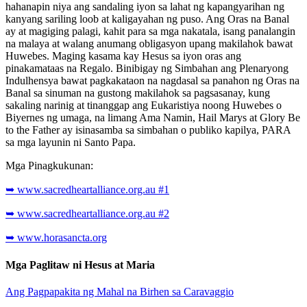
hahanapin niya ang sandaling iyon sa lahat ng kapangyarihan ng
kanyang sariling loob at kaligayahan ng puso. Ang Oras na Banal
ay at magiging palagi, kahit para sa mga nakatala, isang panalangin
na malaya at walang anumang obligasyon upang makilahok bawat
Huwebes. Maging kasama kay Hesus sa iyon oras ang
pinakamataas na Regalo. Binibigay ng Simbahan ang Plenaryong
Indulhensya bawat pagkakataon na nagdasal sa panahon ng Oras na
Banal sa sinuman na gustong makilahok sa pagsasanay, kung
sakaling narinig at tinanggap ang Eukaristiya noong Huwebes o
Biyernes ng umaga, na limang Ama Namin, Hail Marys at Glory Be
to the Father ay isinasamba sa simbahan o publiko kapilya, PARA
sa mga layunin ni Santo Papa.
Mga Pinagkukunan:
➥ www.sacredheartalliance.org.au #1
➥ www.sacredheartalliance.org.au #2
➥ www.horasancta.org
Mga Paglitaw ni Hesus at Maria
Ang Pagpapakita ng Mahal na Birhen sa Caravaggio