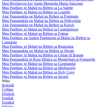
Mga Rivelasyon kay Santa Margarita Maria Alacoque
Mga Paglitaw ni Mahal na Birhen sa La Salette
Mga Paglitaw ni Mahal na Birhen sa Lourdes
Ang Pagpapakita ng Mahal na Birhen sa Pontmain
Mga Pagpapakita ng Mahal na Birhen sa Pellevoisin
Ang Pagpapakita ng Mahal na Birhen sa Knock
Mga Paglitaw ni Mahal na Birhen sa Castelpetroso
Mga Paglitaw ni Mahal na Birhen sa Fatima
Mga Paglitaw ng Aming Panginoon at Mahal na Birhen sa
Campinas
Mga Paglitaw ni Mahal na Birhen sa Beauraing
Mga Pagpapakita ng Mahal na Birhen sa Heede
Mga Paglitaw ni Mahal na Birhen sa Ghiaie di Bonate
Mga Pagpapakita ni Rosa Mistica sa Montichiari at Fontanelle
Mga Paglitaw ni Mahal na Birhen sa Garabandal
Mga Paglitaw ni Mahal na Birhen sa Medjugorje
Mga Paglitaw ni Mahal na Birhen sa Holy Love
Mga Paglitaw ni Mahal na Birhen sa Jacarei
Wika
Bokmål
Čeština
Deutsch
English
Español
Filipino