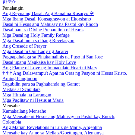
한국어
Panalangin
Ang Reyna ng Dasal: Ang Banal na Rosaryo
🌹
Mga Ibang Dasal, Konsagrasyon at Ekorsismo
Dasal ni Hesus ang Mahusay na Pastol kay Enoch
Dasal para sa Divine Preparation of Hearts
Mga Dasal ng Holy Family Refuge
Mga Dasal mula sa Ibang Revelasyon
Ang Crusade of Prayer
Mga Dasal ni Our Lady ng Jacarei
Pagpapahalaga sa Pinakamalinis na Puso ni San Jose
Dasal upang Magkaisa kay Holy Love
Ang Flame of Love ng Immaculate Heart ni Mary
†
†
†
Ang Dalawampu't Apat na Oras ng Pasyon ni Hesus Kristo,
Aming Panginoon
Tagubilin para sa Paghahanda ng Gamot
Medals at Scapulars
Mga Himala na Larangan
Mga Paglitaw ni Hesus at Maria
Mensahe
Kamakailang Mensahe
Mga Mensahe ni Hesus ang Mahusay na Pastol kay Enoch,
Colombia
Ang Marian Revelations ni Luz de Maria, Argentina
Mensahe kay Anne sa Mellatz/Goettingen, Alemanya