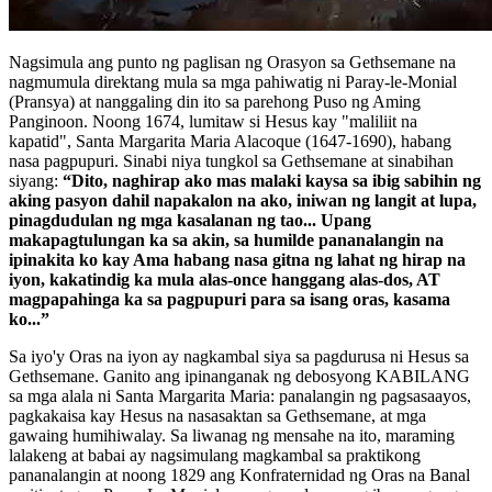
Nagsimula ang punto ng paglisan ng Orasyon sa Gethsemane na
nagmumula direktang mula sa mga pahiwatig ni Paray-le-Monial
(Pransya) at nanggaling din ito sa parehong Puso ng Aming
Panginoon. Noong 1674, lumitaw si Hesus kay "maliliit na
kapatid", Santa Margarita Maria Alacoque (1647-1690), habang
nasa pagpupuri. Sinabi niya tungkol sa Gethsemane at sinabihan
siyang:
“Dito, naghirap ako mas malaki kaysa sa ibig sabihin ng
aking pasyon dahil napakalon na ako, iniwan ng langit at lupa,
pinagdudulan ng mga kasalanan ng tao... Upang
makapagtulungan ka sa akin, sa humilde pananalangin na
ipinakita ko kay Ama habang nasa gitna ng lahat ng hirap na
iyon, kakatindig ka mula alas-once hanggang alas-dos, AT
magpapahinga ka sa pagpupuri para sa isang oras, kasama
ko...”
Sa iyo'y Oras na iyon ay nagkambal siya sa pagdurusa ni Hesus sa
Gethsemane. Ganito ang ipinanganak ng debosyong KABILANG
sa mga alala ni Santa Margarita Maria: panalangin ng pagsasaayos,
pagkakaisa kay Hesus na nasasaktan sa Gethsemane, at mga
gawaing humihiwalay. Sa liwanag ng mensahe na ito, maraming
lalakeng at babai ay nagsimulang magkambal sa praktikong
pananalangin at noong 1829 ang Konfraternidad ng Oras na Banal