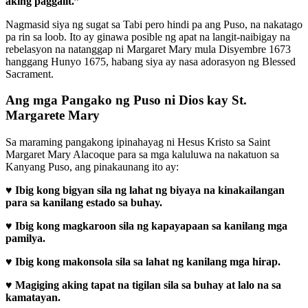
aking paggalit.”
Nagmasid siya ng sugat sa Tabi pero hindi pa ang Puso, na nakatago
pa rin sa loob. Ito ay ginawa posible ng apat na langit-naibigay na
rebelasyon na natanggap ni Margaret Mary mula Disyembre 1673
hanggang Hunyo 1675, habang siya ay nasa adorasyon ng Blessed
Sacrament.
Ang mga Pangako ng Puso ni Dios kay St.
Margarete Mary
Sa maraming pangakong ipinahayag ni Hesus Kristo sa Saint
Margaret Mary Alacoque para sa mga kaluluwa na nakatuon sa
Kanyang Puso, ang pinakaunang ito ay:
♥
Ibig kong bigyan sila ng lahat ng biyaya na kinakailangan
para sa kanilang estado sa buhay.
♥
Ibig kong magkaroon sila ng kapayapaan sa kanilang mga
pamilya.
♥
Ibig kong makonsola sila sa lahat ng kanilang mga hirap.
♥
Magiging aking tapat na tigilan sila sa buhay at lalo na sa
kamatayan.