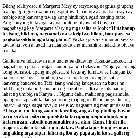
Bilang relihiyoso, si Margaret Mary ay seryosong nagpursigi upang
makapagprogreso sa buhay espirituwal, naniniwala na baka siya ay
mabigo ang kanyang tawag kung hindi niya agad maging santo.
Ang kanyang katatagan ay nakamit ng biyaya ni Dios, na
nagpahayag kay Margaret Mary ng mga salita sa loob:
“Hinahanap
ko isang biktima, nagnanais na sakripisyo bilang host para sa
pagkakasaklolo ng aking plano.”
Pagkatapos ay sumunod siya sa
tawag na iyon at agad na natanggap ang maraming malaking biyaya
mistikal.
Ganito niya inilarawan ang unang paglitaw ng Tagapagtanggol, na
naghahanda para sa mga susunod pang rebelasyon: “Kagaya lamang
kong pumasok upang magdasal, si Jesus ay lumitaw sa harapan ko
na puno ng sugat, humihingi sa akin na tingnan ang gusot sa
kanyang banayad na Tabi: isang walang katapusan na butas na
nilikha ng malaking panahon ng pag-ibig…. Ito ang tahanan ng
lahat ng umibig sa Kanya…. Ngunit dahil maliit ang pagsisimula,
upang makapasok kailangan mong maging maliit at tanggalin ang
lahat.” Sa mga sugat niya, si Jesus ay nagsalita ng mahigit na salita:
“Tingnan mo kung saan nakarating ang aking piniling bayan
para sa akin , sila na ipinakilala ko upang mapatahimik ang
katarungan, subalit nagpapahirap sa akin! Kung hindi nila
magsisi, aalisin ko sila ng malakas. Pagkatapos kong iwanan
ang aking mga tapat, lahat ng iba ay papatayin ko sa galit ng