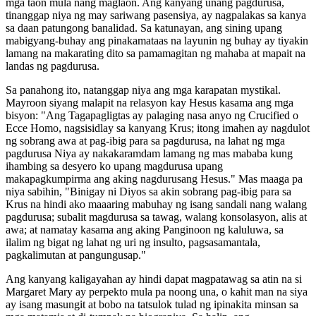
mga taon mula nang maglaon. Ang kanyang unang pagdurusa,
tinanggap niya ng may sariwang pasensiya, ay nagpalakas sa kanya
sa daan patungong banalidad. Sa katunayan, ang sining upang
mabigyang-buhay ang pinakamataas na layunin ng buhay ay tiyakin
lamang na makarating dito sa pamamagitan ng mahaba at mapait na
landas ng pagdurusa.
Sa panahong ito, natanggap niya ang mga karapatan mystikal.
Mayroon siyang malapit na relasyon kay Hesus kasama ang mga
bisyon: "Ang Tagapagligtas ay palaging nasa anyo ng Crucified o
Ecce Homo, nagsisidlay sa kanyang Krus; itong imahen ay nagdulot
ng sobrang awa at pag-ibig para sa pagdurusa, na lahat ng mga
pagdurusa Niya ay nakakaramdam lamang ng mas mababa kung
ihambing sa desyero ko upang magdurusa upang
makapagkumpirma ang aking nagdurusang Hesus." Mas maaga pa
niya sabihin, "Binigay ni Diyos sa akin sobrang pag-ibig para sa
Krus na hindi ako maaaring mabuhay ng isang sandali nang walang
pagdurusa; subalit magdurusa sa tawag, walang konsolasyon, alis at
awa; at namatay kasama ang aking Panginoon ng kaluluwa, sa
ilalim ng bigat ng lahat ng uri ng insulto, pagsasamantala,
pagkalimutan at pangungusap."
Ang kanyang kaligayahan ay hindi dapat magpatawag sa atin na si
Margaret Mary ay perpekto mula pa noong una, o kahit man na siya
ay isang masungit at bobo na tatsulok tulad ng ipinakita minsan sa