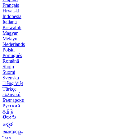
Français
Hrvatski
Indonesia
Italiana
Kiswahili
Magyar
Melayu
Nederlands
Polski
Português
Română
Shqip
Suomi
Svenska
Tiếng Việt
Türkçe
ελληνικά
Български
Русский
தமிழ்
తెలుగు
ಕನ್ನಡ
മലയാളം
ไทย