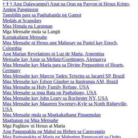
†
†
†
Ang Dalawampu't Apat na Oras ng Pasyon ni Hesus Kristo,
Aming Panginoon
Tagubilin para sa Paghahanda ng Gamot
Medals at Scapulars
Mga Himala na Larangan
Mga Mensahe mula sa Langit
Kamakailang Mensahe
Mga Mensahe ni Hesus ang Mahusay na Pastol kay Enoch,
Colombia
Ang Marian Revelations ni Luz de Maria, Argentina
Mensahe kay Anne sa Mellatz/Goettingen, Alemanya
Mga Mensahe kay Maria para sa Divine Preparation of Hearts,
Germany
Mga Mensahe kay Marcos Tadeu Teixeira sa Jacareí SP, Brazil
Mga Mensahe kay Edson Glauber sa Itapiranga AM, Brazil
Mga Mensahe sa Holy Family Refuge, USA
Mga Mensahe sa mga Bata ng Pagbabago, USA
Mga Mensahe kay John Leary sa Rochester NY, USA
Mga Mensahe kay Maureen Sweeney-Kyle sa North Ridgeville,
USA
Mga Mensahe mula sa Magkakaibang Pinagmulan
Maghanap ng Mga Mensahe
Mga Paglitaw ni Hesus at Maria
Ang Pagpapakita ng Mahal na Birhen sa Caravaggio
Mga Pagpapakita ni Maria ng Mabuting Pangyayari sa Quito