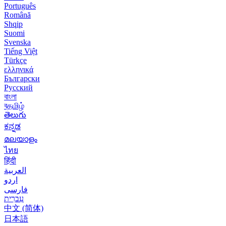
Português
Română
Shqip
Suomi
Svenska
Tiếng Việt
Türkçe
ελληνικά
Български
Русский
বাংলা
বதமிழ்
తెలుగు
ಕನ್ನಡ
മലയാളം
ไทย
हिंदी
العربية
اردو
فارسی
עִברִית
中文 (简体)
日本語