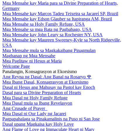
Mga Mensahe kay Maria para sa Divine Preparation of Hearts,
Germany
Mga Mensahe kay Marcos Tadeu Teixeira sa Jacareí SP, Brazil
Mga Mensahe kay Edson Glauber sa Itapiranga AM, Brazil
Mga Mensahe sa Holy Family Refuge, USA
Mga Mensahe sa mga Bata ng Pagbabago, USA
Mga Mensahe kay John Leary sa Rochester NY, USA
Mga Mensahe kay Maureen Sweeney-Kyle sa North Ridgeville,
USA
Mga Mensahe mula sa Magkakaibang Pinagmulan
Maghanap ng Mga Mensahe
Mga Paglitaw ni Hesus at Maria
Welcome Page
Panalangin, Konsagrasyon at Ekorsismo
Ang Reyna ng Dasal: Ang Banal na Rosaryo
🌹
Mga Ibang Dasal, Konsagrasyon at Ekorsismo
Dasal ni Hesus ang Mahusay na Pastol kay Enoch
Dasal para sa Divine Preparation of Hearts
Mga Dasal ng Holy Family Refuge
Mga Dasal mula sa Ibang Revelasyon
Ang Crusade of Prayer
Mga Dasal ni Our Lady ng Jacarei
Pagpapahalaga sa Pinakamalinis na Puso ni San Jose
Dasal upang Magkaisa kay Holy Love
Ang Flame of Love ng Immaculate Heart ni Mary