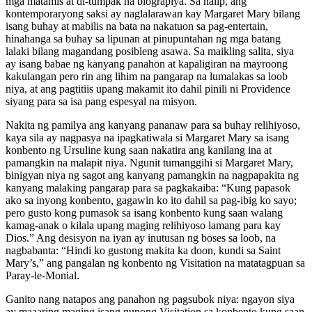
mga matamis at di-tumpak na biograpiya. Sa halip, ang
kontemporaryong saksi ay naglalarawan kay Margaret Mary bilang
isang buhay at mabilis na bata na nakatuon sa pag-entertain,
hinahanga sa buhay sa lipunan at pinupuntahan ng mga batang
lalaki bilang magandang posibleng asawa. Sa maikling salita, siya
ay isang babae ng kanyang panahon at kapaligiran na mayroong
kakulangan pero rin ang lihim na pangarap na lumalakas sa loob
niya, at ang pagtitiis upang makamit ito dahil pinili ni Providence
siyang para sa isa pang espesyal na misyon.
Nakita ng pamilya ang kanyang pananaw para sa buhay relihiyoso,
kaya sila ay nagpasya na ipagkatiwala si Margaret Mary sa isang
konbento ng Ursuline kung saan nakatira ang kanilang ina at
pamangkin na malapit niya. Ngunit tumanggihi si Margaret Mary,
binigyan niya ng sagot ang kanyang pamangkin na nagpapakita ng
kanyang malaking pangarap para sa pagkakaiba: “Kung papasok
ako sa inyong konbento, gagawin ko ito dahil sa pag-ibig ko sayo;
pero gusto kong pumasok sa isang konbento kung saan walang
kamag-anak o kilala upang maging relihiyoso lamang para kay
Dios.” Ang desisyon na iyan ay inutusan ng boses sa loob, na
nagbabanta: “Hindi ko gustong makita ka doon, kundi sa Saint
Mary’s,” ang pangalan ng konbento ng Visitation na matatagpuan sa
Paray-le-Monial.
Ganito nang natapos ang panahon ng pagsubok niya: ngayon siya
ay maaaring maging isang nunong Visitation sa konbento kung saan