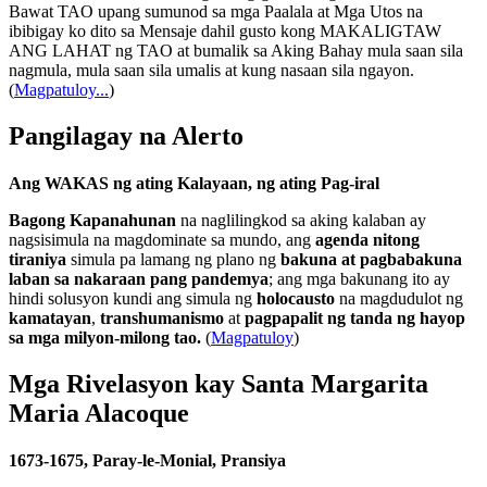
Bawat TAO upang sumunod sa mga Paalala at Mga Utos na
ibibigay ko dito sa Mensaje dahil gusto kong MAKALIGTAW
ANG LAHAT ng TAO at bumalik sa Aking Bahay mula saan sila
nagmula, mula saan sila umalis at kung nasaan sila ngayon.
(
Magpatuloy...
)
Pangilagay na Alerto
Ang WAKAS ng ating Kalayaan, ng ating Pag-iral
Bagong Kapanahunan
na naglilingkod sa aking kalaban ay
nagsisimula na magdominate sa mundo, ang
agenda nitong
tiraniya
simula pa lamang ng plano ng
bakuna at pagbabakuna
laban sa nakaraan pang pandemya
; ang mga bakunang ito ay
hindi solusyon kundi ang simula ng
holocausto
na magdudulot ng
kamatayan
,
transhumanismo
at
pagpapalit ng tanda ng hayop
sa mga milyon-milong tao.
(
Magpatuloy
)
Mga Rivelasyon kay Santa Margarita
Maria Alacoque
1673-1675, Paray-le-Monial, Pransiya