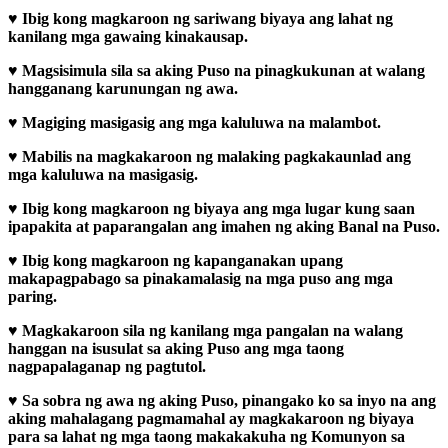
♥
Ibig kong magkaroon ng sariwang biyaya ang lahat ng
kanilang mga gawaing kinakausap.
♥
Magsisimula sila sa aking Puso na pinagkukunan at walang
hangganang karunungan ng awa.
♥
Magiging masigasig ang mga kaluluwa na malambot.
♥
Mabilis na magkakaroon ng malaking pagkakaunlad ang
mga kaluluwa na masigasig.
♥
Ibig kong magkaroon ng biyaya ang mga lugar kung saan
ipapakita at paparangalan ang imahen ng aking Banal na Puso.
♥
Ibig kong magkaroon ng kapanganakan upang
makapagpabago sa pinakamalasig na mga puso ang mga
paring.
♥
Magkakaroon sila ng kanilang mga pangalan na walang
hanggan na isusulat sa aking Puso ang mga taong
nagpapalaganap ng pagtutol.
♥
Sa sobra ng awa ng aking Puso, pinangako ko sa inyo na ang
aking mahalagang pagmamahal ay magkakaroon ng biyaya
para sa lahat ng mga taong makakakuha ng Komunyon sa