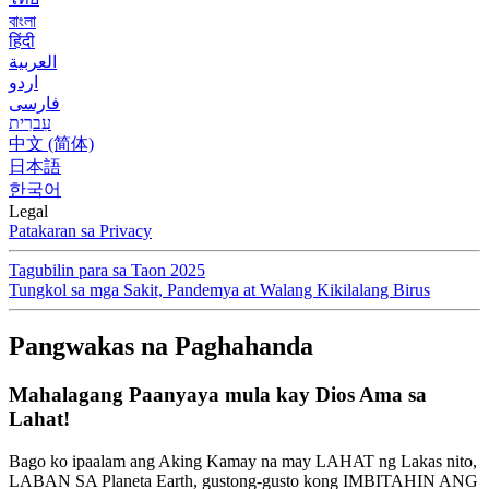
বাংলা
हिंदी
العربية
اردو
فارسی
עִברִית
中文 (简体)
日本語
한국어
Legal
Patakaran sa Privacy
Tagubilin para sa Taon 2025
Tungkol sa mga Sakit, Pandemya at Walang Kikilalang Birus
Pangwakas na Paghahanda
Mahalagang Paanyaya mula kay Dios Ama sa
Lahat!
Bago ko ipaalam ang Aking Kamay na may LAHAT ng Lakas nito,
LABAN SA Planeta Earth, gustong-gusto kong IMBITAHIN ANG