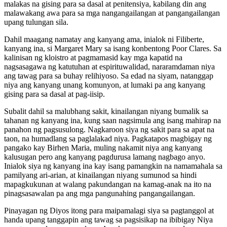
malakas na gising para sa dasal at penitensiya, kabilang din ang
malawakang awa para sa mga nangangailangan at pangangailangan
upang tulungan sila.
Dahil maagang namatay ang kanyang ama, inialok ni Filiberte,
kanyang ina, si Margaret Mary sa isang konbentong Poor Clares. Sa
kalinisan ng kloistro at pagmamasid kay mga kapatid na
nagsasagawa ng katutuhan at espirituwalidad, nararamdaman niya
ang tawag para sa buhay relihiyoso. Sa edad na siyam, natanggap
niya ang kanyang unang komunyon, at lumaki pa ang kanyang
gising para sa dasal at pag-iisip.
Subalit dahil sa malubhang sakit, kinailangan niyang bumalik sa
tahanan ng kanyang ina, kung saan nagsimula ang isang mahirap na
panahon ng pagsusulong. Nagkaroon siya ng sakit para sa apat na
taon, na humadlang sa paglalakad niya. Pagkatapos magbigay ng
pangako kay Birhen Maria, muling nakamit niya ang kanyang
kalusugan pero ang kanyang pagdurusa lamang nagbago anyo.
Inialok siya ng kanyang ina kay isang pamangkin na namamahala sa
pamilyang ari-arian, at kinailangan niyang sumunod sa hindi
mapagkukunan at walang pakundangan na kamag-anak na ito na
pinagsasawalan pa ang mga pangunahing pangangailangan.
Pinayagan ng Diyos itong para maipamalagi siya sa pagtanggol at
handa upang tanggapin ang tawag sa pagsisikap na ibibigay Niya