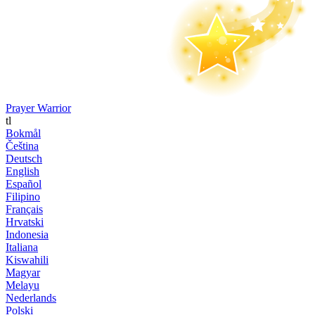
Prayer Warrior
tl
Bokmål
Čeština
Deutsch
English
Español
Filipino
Français
Hrvatski
Indonesia
Italiana
Kiswahili
Magyar
Melayu
Nederlands
Polski