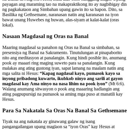
payagan ang maraming tao na makapraktikong ito ay nagbibigay din
ng pagkakataon ang Simbahan upang gawin ito sa hapon. Dito, sa
Basilika ng Gethsemane, naranasan natin ang karanasan na iyon
bawat unang Huwebes ng buwan, alas-siyam at kalat-kalat (oras
lokal).
Nasaan Magdasal ng Oras na Banal
Maaring magdasal sa panahon ng Oras na Banal sa simbahan, sa
presensiya ng Banal na Sakramento. Tinutulungan at pinapaborito
nito ang meditasyon at panalangin. Kung hindi posible ito, anumang
pook ay maaari ring maging suweto para sa panalangin. Kung
malakas ang ating gustong iyan, sapat lamang na maalam natin ang
mga salita ni Hesus:
“Kapag nagdasal kayo, pumasok kayo sa
inyong pribadong kuwarto, ikubkob ninyo ang sarili at gayon
magdasal kay Ama ninyo na nasa lihim na pook iyon”
(Mt 6:6).
Walang anumang sitwasyon o pook ang maaaring hadlangin ang
ating pagpupursigi na pumasok sa aming mga puso at manatili kay
Hesus.
Para Sa Nakatala Sa Oras Na Banal Sa Gethsemane
Tiyak na ang nakatala ay ginawang galaw ng isang
pangangailangan upang maglaon sa “iyon Oras” kay Hesus at