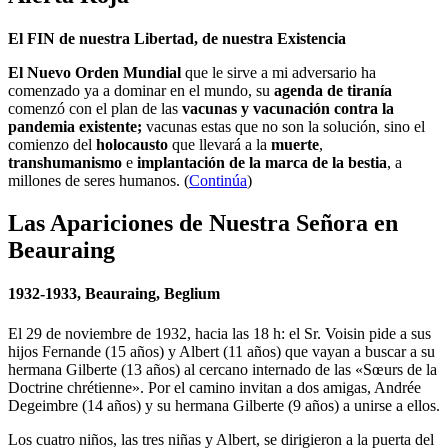
El FIN de nuestra Libertad, de nuestra Existencia
El Nuevo Orden Mundial
que le sirve a mi adversario ha
comenzado ya a dominar en el mundo, su
agenda de tiranía
comenzó con el plan de las
vacunas y vacunación contra la
pandemia existente;
vacunas estas que no son la solución, sino el
comienzo del
holocausto
que llevará a la
muerte
,
transhumanismo
e
implantación de la marca de la bestia
, a
millones de seres humanos. (
Continúa
)
Las Apariciones de Nuestra Señora en
Beauraing
1932-1933, Beauraing, Beglium
El 29 de noviembre de 1932, hacia las 18 h: el Sr. Voisin pide a sus
hijos Fernande (15 años) y Albert (11 años) que vayan a buscar a su
hermana Gilberte (13 años) al cercano internado de las «Sœurs de la
Doctrine chrétienne». Por el camino invitan a dos amigas, Andrée
Degeimbre (14 años) y su hermana Gilberte (9 años) a unirse a ellos.
Los cuatro niños, las tres niñas y Albert, se dirigieron a la puerta del