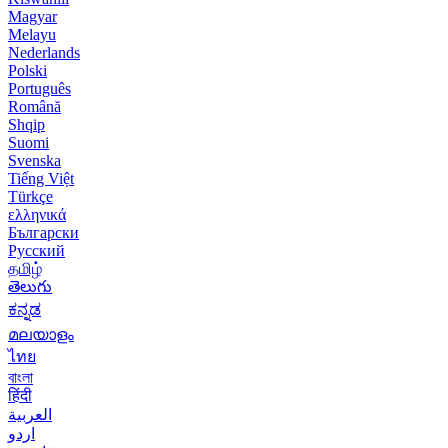
Magyar
Melayu
Nederlands
Polski
Português
Română
Shqip
Suomi
Svenska
Tiếng Việt
Türkçe
ελληνικά
Български
Русский
தமிழ்
తెలుగు
ಕನ್ನಡ
മലയാളം
ไทย
বাংলা
हिंदी
العربية
اردو