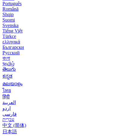
Português
Română
Shqip
Suomi
Svenska
Tiếng Việt
Türkçe
ελληνικά
Български
Русский
বাংলা
বதமிழ்
తెలుగు
ಕನ್ನಡ
മലയാളം
ไทย
हिंदी
العربية
اردو
فارسی
עִברִית
中文 (简体)
日本語