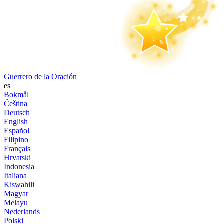
Guerrero de la Oración
es
Bokmål
Čeština
Deutsch
English
Español
Filipino
Français
Hrvatski
Indonesia
Italiana
Kiswahili
Magyar
Melayu
Nederlands
Polski