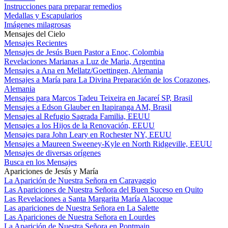
Instrucciones para preparar remedios
Medallas y Escapularios
Imágenes milagrosas
Mensajes del Cielo
Mensajes Recientes
Mensajes de Jesús Buen Pastor a Enoc, Colombia
Revelaciones Marianas a Luz de Maria, Argentina
Mensajes a Ana en Mellatz/Goettingen, Alemania
Mensajes a María para La Divina Preparación de los Corazones,
Alemania
Mensajes para Marcos Tadeu Teixeira en Jacareí SP, Brasil
Mensajes a Edson Glauber en Itapiranga AM, Brasil
Mensajes al Refugio Sagrada Familia, EEUU
Mensajes a los Hijos de la Renovación, EEUU
Mensajes para John Leary en Rochester NY, EEUU
Mensajes a Maureen Sweeney-Kyle en North Ridgeville, EEUU
Mensajes de diversas orígenes
Busca en los Mensajes
Apariciones de Jesús y María
La Aparición de Nuestra Señora en Caravaggio
Las Apariciones de Nuestra Señora del Buen Suceso en Quito
Las Revelaciones a Santa Margarita María Alacoque
Las apariciones de Nuestra Señora en La Salette
Las Apariciones de Nuestra Señora en Lourdes
La Aparición de Nuestra Señora en Pontmain