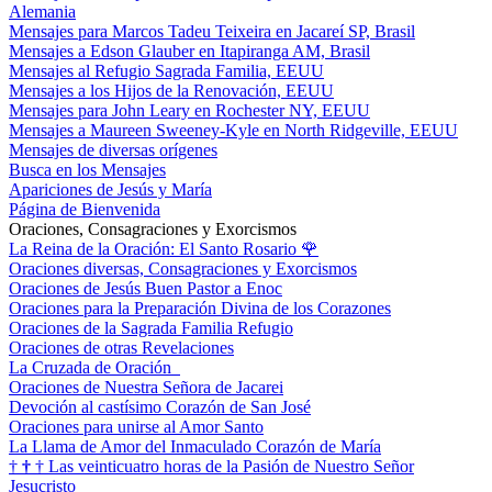
Alemania
Mensajes para Marcos Tadeu Teixeira en Jacareí SP, Brasil
Mensajes a Edson Glauber en Itapiranga AM, Brasil
Mensajes al Refugio Sagrada Familia, EEUU
Mensajes a los Hijos de la Renovación, EEUU
Mensajes para John Leary en Rochester NY, EEUU
Mensajes a Maureen Sweeney-Kyle en North Ridgeville, EEUU
Mensajes de diversas orígenes
Busca en los Mensajes
Apariciones de Jesús y María
Página de Bienvenida
Oraciones, Consagraciones y Exorcismos
La Reina de la Oración: El Santo Rosario
🌹
Oraciones diversas, Consagraciones y Exorcismos
Oraciones de Jesús Buen Pastor a Enoc
Oraciones para la Preparación Divina de los Corazones
Oraciones de la Sagrada Familia Refugio
Oraciones de otras Revelaciones
La Cruzada de Oración
Oraciones de Nuestra Señora de Jacarei
Devoción al castísimo Corazón de San José
Oraciones para unirse al Amor Santo
La Llama de Amor del Inmaculado Corazón de María
†
†
†
Las veinticuatro horas de la Pasión de Nuestro Señor
Jesucristo