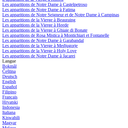
Les apparitions de Notre Dame à Castelpetroso
Les apparitions de Notre Dame à Fatima
Les apparitions de Notre Seigneur et de Notre Dame à Campinas
Les apparitions de la Vierge à Beauraing
Les apparitions de la Vierge à Heede
Les apparitions de la Vierge à Ghiaie di Bonate
Les apparitions de Rosa Mistica à Montichiari et Fontanelle
Les apparitions de Notre Dame à Garabandal
Les apparitions de la Vierge à Medjugorje
Les apparitions de la Vierge à Holy Love
Les apparitions de Notre Dame à Jacarei
Langue
Bokmål
Čeština
Deutsch
English
Español
Filipino
Français
Hrvatski
Indonesia
Italiana
Kiswahili
Magyar
Melayu