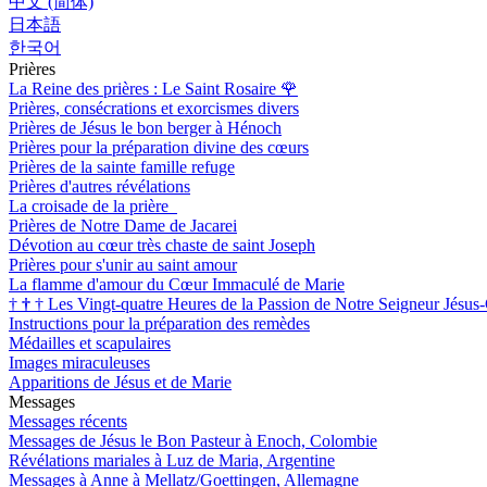
中文 (简体)
日本語
한국어
Prières
La Reine des prières : Le Saint Rosaire
🌹
Prières, consécrations et exorcismes divers
Prières de Jésus le bon berger à Hénoch
Prières pour la préparation divine des cœurs
Prières de la sainte famille refuge
Prières d'autres révélations
La croisade de la prière
Prières de Notre Dame de Jacarei
Dévotion au cœur très chaste de saint Joseph
Prières pour s'unir au saint amour
La flamme d'amour du Cœur Immaculé de Marie
†
†
†
Les Vingt-quatre Heures de la Passion de Notre Seigneur Jésus-
Instructions pour la préparation des remèdes
Médailles et scapulaires
Images miraculeuses
Apparitions de Jésus et de Marie
Messages
Messages récents
Messages de Jésus le Bon Pasteur à Enoch, Colombie
Révélations mariales à Luz de Maria, Argentine
Messages à Anne à Mellatz/Goettingen, Allemagne