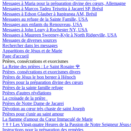
Messages à Maria pour la préparation divine des cœurs, Allemagne
Messages à Marcos Tadeu Teixeira à Jacareí SP, Brésil
Messages à Edson Glauber à Itapiranga AM, Brésil
Messages au refuge de la Sainte Famille, USA
Messages aux enfants du Renouveau, USA
Messages à John Leary à Rochester NY, USA
Messages à Maureen Sweeney-Kyle à North Ridgeville, USA
Messages de diverses sources
Rechercher dans les messages
Apparitions de Jésus et de Marie
Page d'accueil
Prières, consécrations et exorcismes
La Reine des prières : Le Saint Rosaire
🌹
Prières, consécrations et exorcismes divers
Prières de Jésus le bon berger à Hénoch
Prières pour la préparation divine des cœurs
Prières de la sainte famille refuge
Prières d'autres révélations
La croisade de la prière
Prières de Notre Dame de Jacarei
Dévotion au cœur très chaste de saint Joseph
Prières pour s'unir au saint amour
La flamme d'amour du Cœur Immaculé de Marie
†
†
†
Les Vingt-quatre Heures de la Passion de Notre Seigneur Jésus-
Instructions pour la préparation des remèdes