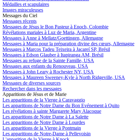
Médailles et scapulaires
Images miraculeuses
Messages du Ciel
Messages récents
Messages de Jésus le Bon Pasteur à Enoch, Colombie
Révélations mariales à Luz de Maria, Argentine
Messages à Anne à Mellatz/Goettingen, Allemagne
Messages à Maria pour la préparation divine des cœurs, Allemagne
Messages à Marcos Tadeu Teixeira à Jacareí SP, Brésil
Messages à Edson Glauber à Itapiranga AM, Brésil
Messages au refuge de la Sainte Famille, USA
Messages aux enfants du Renouveau, USA
Messages à John Leary à Rochester NY, USA
Messages à Maureen Sweeney-Kyle à North Ridgeville, USA
Messages de diverses sources
Rechercher dans les messages
Apparitions de Jésus et de Marie
Les apparitions de la Vierge à Caravaggio
Les apparitions de Notre Dame du Bon Evénement à Quito
Les révélations à sainte Margarete Mary Alacoque
Les apparitions de Notre Dame à La Salette
Les apparitions de Notre Dame à Lourdes
Les apparitions de la Vierge à Pontmain
Les apparitions de Notre-Dame à Pellevoisin
L'apparition de la Vierge à Knock