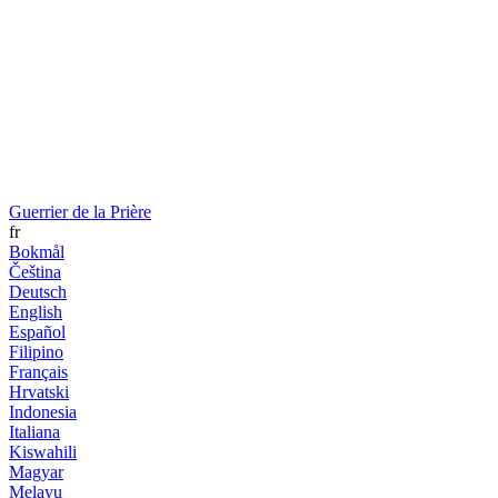
Guerrier de la Prière
fr
Bokmål
Čeština
Deutsch
English
Español
Filipino
Français
Hrvatski
Indonesia
Italiana
Kiswahili
Magyar
Melayu