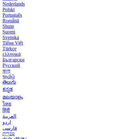
Nederlands
Polski
Português
Română
Shqip
Suomi
Svenska
Tiếng Việt
Türkçe
ελληνικά
Български
Русский
বাংলা
বதமிழ்
తెలుగు
ಕನ್ನಡ
മലയാളം
ไทย
हिंदी
العربية
اردو
فارسی
עִברִית