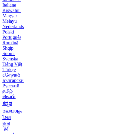
Italiana
Kiswahili
Magyar
Melayu
Nederlands
Polski
Português
Română
Shqip
Suomi
Svenska
Tiếng Việt
Türkçe
ελληνικά
Български
Русский
தமிழ்
తెలుగు
ಕನ್ನಡ
മലയാളം
ไทย
বাংলা
हिंदी