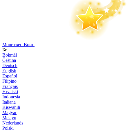
Молитвен Воин
Бг
Bokmål
Čeština
Deutsch
English
Español
Filipino
Français
Hrvatski
Indonesia
Italiana
Kiswahili
Magyar
Melayu
Nederlands
Polski