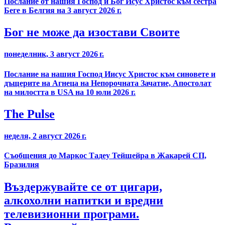
Послание от нашия Господ и Бог Исус Христос към сестра
Беге в Белгия на 3 август 2026 г.
Бог не може да изостави Своите
понеделник, 3 август 2026 г.
Послание на нашия Господ Иисус Христос към синовете и
дъщерите на Агнеца на Непорочната Зачатие, Апостолат
на милостта в USA на 10 юли 2026 г.
The Pulse
неделя, 2 август 2026 г.
Съобщения до Маркос Тадеу Тейшейра в Жакарей СП,
Бразилия
Въздержувайте се от цигари,
алкохолни напитки и вредни
телевизионни програми.