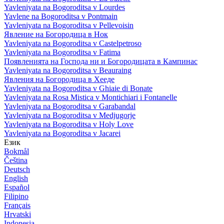
Yavleniyata na Bogoroditsa v Lourdes
Yavlene na Bogoroditsa v Pontmain
Yavleniyata na Bogoroditsa v Pellevoisin
Явление на Богородица в Нок
Yavleniyata na Bogoroditsa v Castelpetroso
Yavleniyata na Bogoroditsa v Fatima
Появленията на Господа ни и Богородицата в Кампинас
Yavleniyata na Bogoroditsa v Beauraing
Явления на Богородица в Хееде
Yavleniyata na Bogoroditsa v Ghiaie di Bonate
Yavleniyata na Rosa Mistica v Montichiari i Fontanelle
Yavleniyata na Bogoroditsa v Garabandal
Yavleniyata na Bogoroditsa v Medjugorje
Yavleniyata na Bogoroditsa v Holy Love
Yavleniyata na Bogoroditsa v Jacarei
Език
Bokmål
Čeština
Deutsch
English
Español
Filipino
Français
Hrvatski
Indonesia