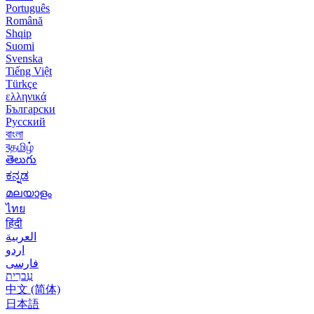
Português
Română
Shqip
Suomi
Svenska
Tiếng Việt
Türkçe
ελληνικά
Български
Русский
বাংলা
বதமிழ்
తెలుగు
ಕನ್ನಡ
മലയാളം
ไทย
हिंदी
العربية
اردو
فارسی
עִברִית
中文 (简体)
日本語