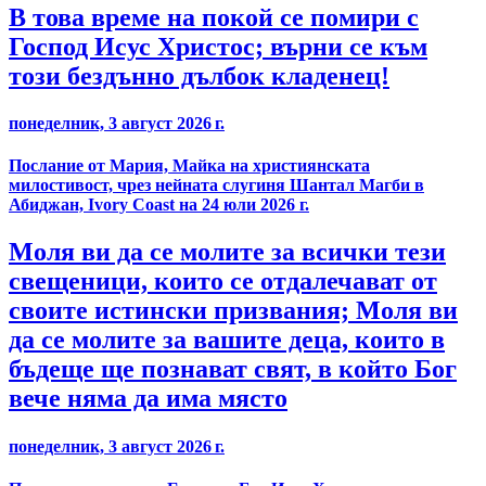
В това време на покой се помири с
Господ Исус Христос; върни се към
този бездънно дълбок кладенец!
понеделник, 3 август 2026 г.
Послание от Мария, Майка на християнската
милостивост, чрез нейната слугиня Шантал Магби в
Абиджан, Ivory Coast на 24 юли 2026 г.
Моля ви да се молите за всички тези
свещеници, които се отдалечават от
своите истински призвания; Моля ви
да се молите за вашите деца, които в
бъдеще ще познават свят, в който Бог
вече няма да има място
понеделник, 3 август 2026 г.