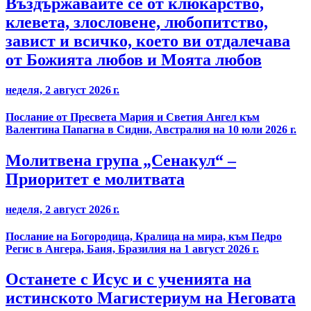
Въздържавайте се от клюкарство,
клевета, злословене, любопитство,
завист и всичко, което ви отдалечава
от Божията любов и Моята любов
неделя, 2 август 2026 г.
Послание от Пресвета Мария и Светия Ангел към
Валентина Папагна в Сидни, Австралия на 10 юли 2026 г.
Молитвена група „Сенакул“ –
Приоритет е молитвата
неделя, 2 август 2026 г.
Послание на Богородица, Кралица на мира, към Педро
Регис в Ангера, Баия, Бразилия на 1 август 2026 г.
Останете с Исус и с ученията на
истинското Магистериум на Неговата