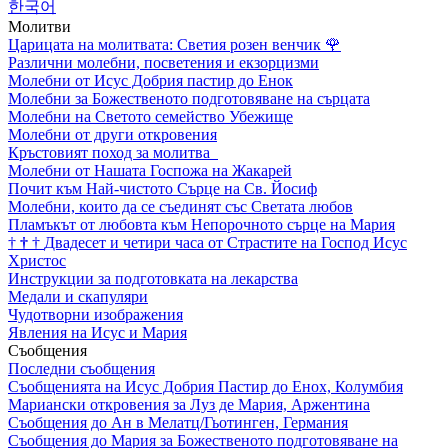
한국어
Молитви
Царицата на молитвата: Светия розен венчик
🌹
Различни молебни, посветения и екзорцизми
Молебни от Исус Добрия пастир до Енок
Молебни за Божественото подготовяване на сърцата
Молебни на Светото семейство Убежище
Молебни от други откровения
Кръстовият поход за молитва
Молебни от Нашата Госпожа на Жакарей
Почит към Най-чистото Сърце на Св. Йосиф
Молебни, които да се съединят със Светата любов
Пламъкът от любовта към Непорочното сърце на Мария
†
†
†
Двадесет и четири часа от Страстите на Господ Исус
Христос
Инструкции за подготовката на лекарства
Медали и скапуляри
Чудотворни изображения
Явления на Исус и Мария
Съобщения
Последни съобщения
Съобщенията на Исус Добрия Пастир до Енох, Колумбия
Мариански откровения за Луз де Мария, Аржентина
Съобщения до Ан в Мелатц/Гьотинген, Германия
Съобщения до Мария за Божественото подготовяване на