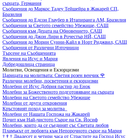
сърцата, Германия
Съобщения до Маркос Тадеу Тейшейра в Жакарей СП,
Бразилия
Съобщения до Едсон Глаубер в Итапиранга АМ, Бразилия
Съобщения за Светото семейство Убежище, САЩ
Съобщения към Децата на Обновението, САЩ
Съобщения до Джон Лири в Рочестър НЙ, САЩ
Съобщения до Морин Суини-Кайл в Норт Риджвил, САЩ
Съобщения от Различни Източници
Търсене на Съобщенията
Явления на Исус и Мария
Добредошлица страница
Молитви, Освещения и Екзорцизми
Царицата на молитвата: Светия розен венчик
🌹
Различни молебни, посветения и екзорцизми
Молебни от Исус Добрия пастир до Енок
Молебни за Божественото подготовяване на сърцата
Молебни на Светото семейство Убежище
Молебни от други откровения
Кръстовият поход за молитва
Молебни от Нашата Госпожа на Жакарей
Почит към Най-чистото Сърце на Св. Йосиф
Молебни, които да се съединят със Светата любов
Пламъкът от любовта към Непорочното сърце на Мария
†
†
†
Двадесет и четири часа от Страстите на Господ Исус