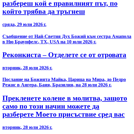
разбереш кой е правилният път, по
който трябва да тръгнеш
сряда, 29 юли 2026 г.
Съобщение от Най-Светия Дух Божий към сестра Амапола
в Ню Браунфелс, TX, USA на 10 юли 2026 г.
Реконкиста – Отделете се от отровата
вторник, 28 юли 2026 г.
Послание на Божията Майка, Царица на Мира, до Педро
Режис в Ангера, Баия, Бразилия, на 28 юли 2026 г.
Прекленете колене в молитва, защото
само по този начин можете да
разберете Моето присъствие сред вас
вторник, 28 юли 2026 г.