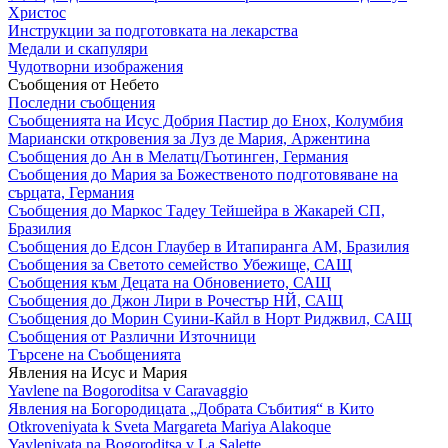
Христос
Инструкции за подготовката на лекарства
Медали и скапуляри
Чудотворни изображения
Съобщения от Небето
Последни съобщения
Съобщенията на Исус Добрия Пастир до Енох, Колумбия
Мариански откровения за Луз де Мария, Аржентина
Съобщения до Ан в Мелатц/Гьотинген, Германия
Съобщения до Мария за Божественото подготовяване на
сърцата, Германия
Съобщения до Маркос Тадеу Тейшейра в Жакарей СП,
Бразилия
Съобщения до Едсон Глаубер в Итапиранга АМ, Бразилия
Съобщения за Светото семейство Убежище, САЩ
Съобщения към Децата на Обновението, САЩ
Съобщения до Джон Лири в Рочестър НЙ, САЩ
Съобщения до Морин Суини-Кайл в Норт Риджвил, САЩ
Съобщения от Различни Източници
Търсене на Съобщенията
Явления на Исус и Мария
Yavlene na Bogoroditsa v Caravaggio
Явления на Богородицата „Добрата Събития“ в Кито
Otkroveniyata k Sveta Margareta Mariya Alakoque
Yavleniyata na Bogoroditsa v La Salette