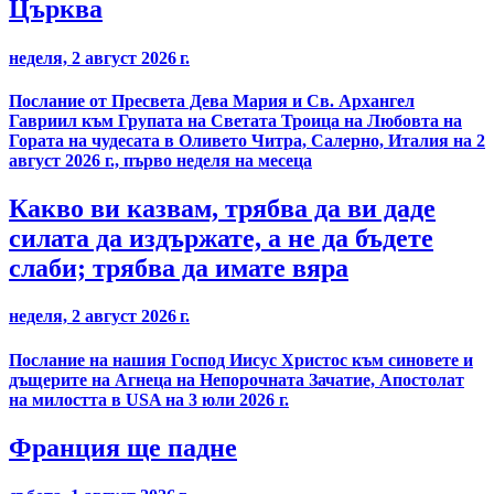
Църква
неделя, 2 август 2026 г.
Послание от Пресвета Дева Мария и Св. Архангел
Гавриил към Групата на Светата Троица на Любовта на
Гората на чудесата в Оливето Читра, Салерно, Италия на 2
август 2026 г., първо неделя на месеца
Какво ви казвам, трябва да ви даде
силата да издържате, а не да бъдете
слаби; трябва да имате вяра
неделя, 2 август 2026 г.
Послание на нашия Господ Иисус Христос към синовете и
дъщерите на Агнеца на Непорочната Зачатие, Апостолат
на милостта в USA на 3 юли 2026 г.
Франция ще падне