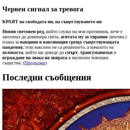
Червен сигнал за тревога
КРАЯТ на свободата ни, на съществуването ни
Новия световен ред
, който служи на моя противник, вече е
започнал да доминира света,
агитата му за тирания
започва с
плана за
вакцини и ваксинация срещу съществуващата
пандемия
; тези ваксини не са решението, а началото на
холокоста
, който ще доведе до
смърт
,
трансуманизъм
и
вграждане на знака на звярата
в милиони човешки
същества. (
Продължи
)
Последни съобщения