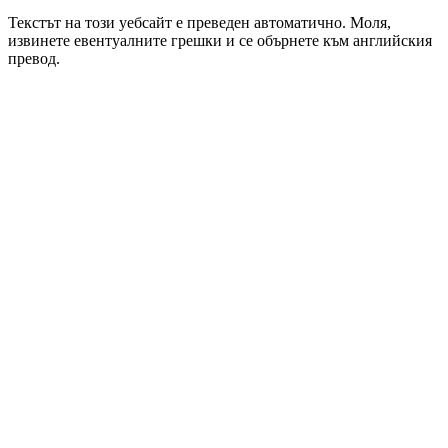
Текстът на този уебсайт е преведен автоматично. Моля,
извинете евентуалните грешки и се обърнете към английския
превод.