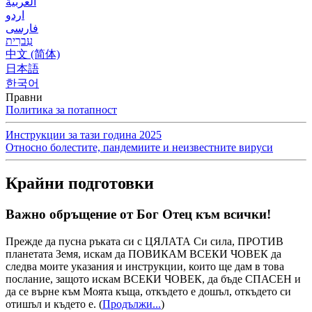
العربية
اردو
فارسی
עִברִית
中文 (简体)
日本語
한국어
Правни
Политика за потапност
Инструкции за тази година 2025
Относно болестите, пандемиите и неизвестните вируси
Крайни подготовки
Важно обръщение от Бог Отец към всички!
Прежде да пусна ръката си с ЦЯЛАТА Си сила, ПРОТИВ
планетата Земя, искам да ПОВИКАМ ВСЕКИ ЧОВЕК да
следва моите указания и инструкции, които ще дам в това
послание, защото искам ВСЕКИ ЧОВЕК, да бъде СПАСЕН и
да се върне към Моята къща, откъдето е дошъл, откъдето си
отишъл и където е.
(
Продължи...
)