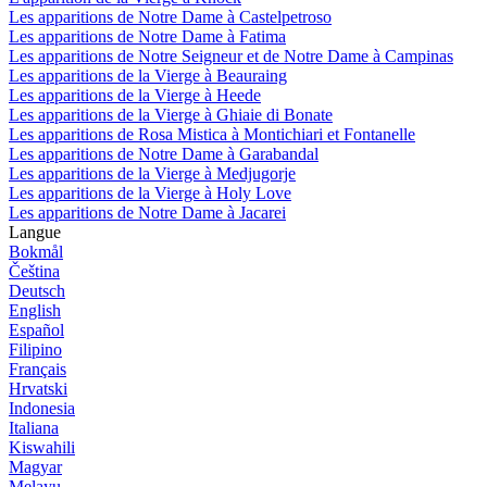
Les apparitions de Notre Dame à Castelpetroso
Les apparitions de Notre Dame à Fatima
Les apparitions de Notre Seigneur et de Notre Dame à Campinas
Les apparitions de la Vierge à Beauraing
Les apparitions de la Vierge à Heede
Les apparitions de la Vierge à Ghiaie di Bonate
Les apparitions de Rosa Mistica à Montichiari et Fontanelle
Les apparitions de Notre Dame à Garabandal
Les apparitions de la Vierge à Medjugorje
Les apparitions de la Vierge à Holy Love
Les apparitions de Notre Dame à Jacarei
Langue
Bokmål
Čeština
Deutsch
English
Español
Filipino
Français
Hrvatski
Indonesia
Italiana
Kiswahili
Magyar
Melayu