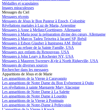
Médailles et scapulaires
Images miraculeuses
Messages du Ciel
Messages récents
Messages de Jésus le Bon Pasteur à Enoch, Colombie
Révélations mariales à Luz de Maria, Argentine
Messages à Anne à Mellatz/Goettingen, Allemagne
Messages à Maria pour la préparation divine des cœurs, Allemagne
Messages à Marcos Tadeu Teixeira à Jacareí SP, Brésil
Messages à Edson Glauber à Itapiranga AM, Brésil
Messages au refuge de la Sainte Famille, USA
Messages aux enfants du Renouveau, USA
Messages à John Leary à Rochester NY, USA
Messages à Maureen Sweeney-Kyle à North Ridgeville, USA
Messages de diverses sources
Rechercher dans les messages
Apparitions de Jésus et de Marie
Les apparitions de la Vierge à Caravaggio
Les apparitions de Notre Dame du Bon Evénement à Quito
Les révélations à sainte Margarete Mary Alacoque
Les apparitions de Notre Dame à La Salette
Les apparitions de Notre Dame à Lourdes
Les apparitions de la Vierge à Pontmain
Les apparitions de Notre-Dame à Pellevoisin
L'apparition de la Vierge à Knock