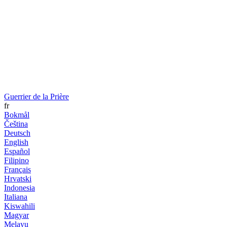
Guerrier de la Prière
fr
Bokmål
Čeština
Deutsch
English
Español
Filipino
Français
Hrvatski
Indonesia
Italiana
Kiswahili
Magyar
Melayu