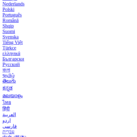
Nederlands
Polski
Português
Română
Shqip
Suomi
Svenska
Tiếng Việt
Türkçe
ελληνικά
Български
Русский
বাংলা
বதமிழ்
తెలుగు
ಕನ್ನಡ
മലയാളം
ไทย
हिंदी
العربية
اردو
فارسی
עִברִית