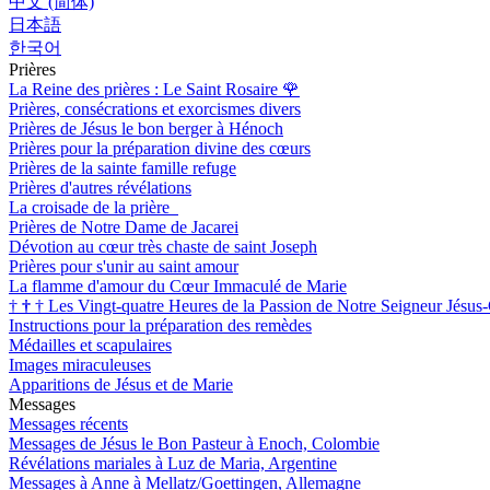
中文 (简体)
日本語
한국어
Prières
La Reine des prières : Le Saint Rosaire
🌹
Prières, consécrations et exorcismes divers
Prières de Jésus le bon berger à Hénoch
Prières pour la préparation divine des cœurs
Prières de la sainte famille refuge
Prières d'autres révélations
La croisade de la prière
Prières de Notre Dame de Jacarei
Dévotion au cœur très chaste de saint Joseph
Prières pour s'unir au saint amour
La flamme d'amour du Cœur Immaculé de Marie
†
†
†
Les Vingt-quatre Heures de la Passion de Notre Seigneur Jésus-
Instructions pour la préparation des remèdes
Médailles et scapulaires
Images miraculeuses
Apparitions de Jésus et de Marie
Messages
Messages récents
Messages de Jésus le Bon Pasteur à Enoch, Colombie
Révélations mariales à Luz de Maria, Argentine
Messages à Anne à Mellatz/Goettingen, Allemagne