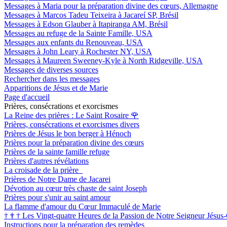
Messages à Maria pour la préparation divine des cœurs, Allemagne
Messages à Marcos Tadeu Teixeira à Jacareí SP, Brésil
Messages à Edson Glauber à Itapiranga AM, Brésil
Messages au refuge de la Sainte Famille, USA
Messages aux enfants du Renouveau, USA
Messages à John Leary à Rochester NY, USA
Messages à Maureen Sweeney-Kyle à North Ridgeville, USA
Messages de diverses sources
Rechercher dans les messages
Apparitions de Jésus et de Marie
Page d'accueil
Prières, consécrations et exorcismes
La Reine des prières : Le Saint Rosaire
🌹
Prières, consécrations et exorcismes divers
Prières de Jésus le bon berger à Hénoch
Prières pour la préparation divine des cœurs
Prières de la sainte famille refuge
Prières d'autres révélations
La croisade de la prière
Prières de Notre Dame de Jacarei
Dévotion au cœur très chaste de saint Joseph
Prières pour s'unir au saint amour
La flamme d'amour du Cœur Immaculé de Marie
†
†
†
Les Vingt-quatre Heures de la Passion de Notre Seigneur Jésus-
Instructions pour la préparation des remèdes