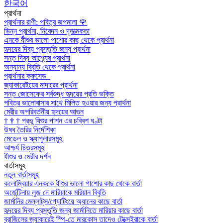
한국어
প্রার্থনা
প্রার্থনার রাণী: পবিত্র জপমালা
🌹
ভিন্ন প্রার্থনা, নিবেদন ও দূতাত্মকতা
এনকে যীশুর ভালো পাশোর কাছ থেকে প্রার্থনা
হৃদয়ের দিব্য প্রস্তুতি জন্য প্রার্থনা
সন্ত দিব্য আশ্র্যের প্রার্থনা
অন্যান্য বিবৃতি থেকে প্রার্থনা
প্রার্থনার ক্রুসেড
জ্যাকারেইয়ের মাদারের প্রার্থনা
সন্ত জোসেফের সর্বশুদ্ধ হৃদয়ের প্রতি ভক্তি
পবিত্র ভালোবাসার সাথে মিলিত হওয়ার জন্য প্রার্থনা
মেরীর অপরিবর্তনীয় হৃদয়ের আগুন
†
†
†
প্রভু যিশুর পাশন এর চব্বিশ ঘণ্টা
উষধ তৈরির নির্দেশিকা
মেডেল ও স্ক্যাপুলারসমূহ
আশ্চর্য চিত্রসমূহ
যীশুর ও মেরীর দর্শন
বার্তাসমূহ
নতুন বার্তাসমূহ
কলোম্বিয়ার এনককে যীশুর ভালো পাশোর কাছ থেকে বার্তা
অর্জেন্টিনায় লুজ দে মারিয়াকে মরিয়ান বিবৃতি
জার্মানির মেল্লাট্‌স/গ্যোটিংয়ে অ্যানের কাছে বার্তা
হৃদয়ের দিব্য প্রস্তুতি জন্য জার্মানিতে মারিয়ার কাছে বার্তা
ব্রাজিলের জ্যাকারেই স্পি-তে মারকোস তাদেও টেক্সেইরাকে বার্তা