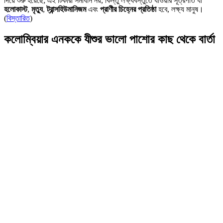
দিয়ে শুরু হয়েছে; এই টিকারা সমাধান নয়, কিন্তু লক্ষ্যবস্তুতে যাওয়ার সূত্রপাত যা
হলোকাস্ট
,
মৃত্যু
,
ট্রান্সহিউমানিজম
এবং
প্রাণীর চিহ্নের প্রতিষ্ঠা
হবে, লক্ষ্য মানুষ।
(
বিস্তারিত
)
কলোম্বিয়ার এনককে যীশুর ভালো পাশোর কাছ থেকে বার্তা