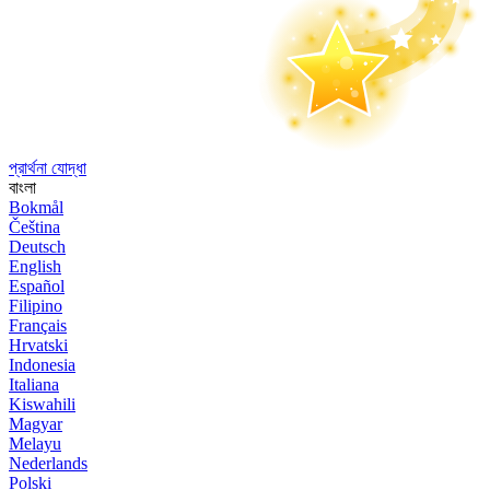
প্রার্থনা যোদ্ধা
বাংলা
Bokmål
Čeština
Deutsch
English
Español
Filipino
Français
Hrvatski
Indonesia
Italiana
Kiswahili
Magyar
Melayu
Nederlands
Polski