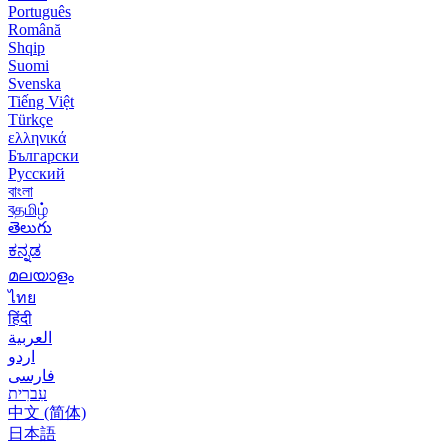
Português
Română
Shqip
Suomi
Svenska
Tiếng Việt
Türkçe
ελληνικά
Български
Русский
বাংলা
বதமிழ்
తెలుగు
ಕನ್ನಡ
മലയാളം
ไทย
हिंदी
العربية
اردو
فارسی
עִברִית
中文 (简体)
日本語