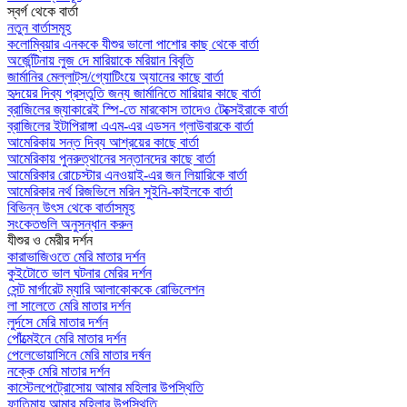
স্বর্গ থেকে বার্তা
নতুন বার্তাসমূহ
কলোম্বিয়ার এনককে যীশুর ভালো পাশোর কাছ থেকে বার্তা
অর্জেন্টিনায় লুজ দে মারিয়াকে মরিয়ান বিবৃতি
জার্মানির মেল্লাট্‌স/গ্যোটিংয়ে অ্যানের কাছে বার্তা
হৃদয়ের দিব্য প্রস্তুতি জন্য জার্মানিতে মারিয়ার কাছে বার্তা
ব্রাজিলের জ্যাকারেই স্পি-তে মারকোস তাদেও টেক্সেইরাকে বার্তা
ব্রাজিলের ইটাপিরাঙ্গা এএম-এর এডসন গ্লাউবারকে বার্তা
আমেরিকায় সন্ত দিব্য আশ্রয়ের কাছে বার্তা
আমেরিকায় পুনরুত্থানের সন্তানদের কাছে বার্তা
আমেরিকার রোচেস্টার এনওয়াই-এর জন লিয়ারিকে বার্তা
আমেরিকার নর্থ রিজভিলে মরিন সুইনি-কাইলকে বার্তা
বিভিন্ন উৎস থেকে বার্তাসমূহ
সংকেতগুলি অনুসন্ধান করুন
যীশুর ও মেরীর দর্শন
কারাভাজিওতে মেরি মাতার দর্শন
কুইটোতে ভাল ঘটনার মেরির দর্শন
সেন্ট মার্গারেট ম্যারি আলাকোককে রোভিলেশন
লা সালেতে মেরি মাতার দর্শন
লুর্দসে মেরি মাতার দর্শন
পোঁত্মেইনে মেরি মাতার দর্শন
পেলেভোয়াসিনে মেরি মাতার দর্ষন
নক্কে মেরি মাতার দর্শন
কাস্টেলপেট্রোসোয় আমার মহিলার উপস্থিতি
ফাতিমায় আমার মহিলার উপস্থিতি