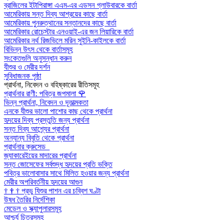
ব্রাজিলের ইটাপিরাঙ্গা এএম-এর এডসন গ্লাউবারকে বার্তা
আমেরিকায় সন্ত দিব্য আশ্রয়ের কাছে বার্তা
আমেরিকায় পুনরুত্থানের সন্তানদের কাছে বার্তা
আমেরিকার রোচেস্টার এনওয়াই-এর জন লিয়ারিকে বার্তা
আমেরিকার নর্থ রিজভিলে মরিন সুইনি-কাইলকে বার্তা
বিভিন্ন উৎস থেকে বার্তাসমূহ
সংকেতগুলি অনুসন্ধান করুন
যীশুর ও মেরীর দর্শন
সুবিধাজনক পৃষ্ঠা
প্রার্থনা, নিবেদন ও বহিষ্কারের রীতিসমূহ
প্রার্থনার রাণী: পবিত্র জপমালা
🌹
ভিন্ন প্রার্থনা, নিবেদন ও দূতাত্মকতা
এনকে যীশুর ভালো পাশোর কাছ থেকে প্রার্থনা
হৃদয়ের দিব্য প্রস্তুতি জন্য প্রার্থনা
সন্ত দিব্য আশ্র্যের প্রার্থনা
অন্যান্য বিবৃতি থেকে প্রার্থনা
প্রার্থনার ক্রুসেড
জ্যাকারেইয়ের মাদারের প্রার্থনা
সন্ত জোসেফের সর্বশুদ্ধ হৃদয়ের প্রতি ভক্তি
পবিত্র ভালোবাসার সাথে মিলিত হওয়ার জন্য প্রার্থনা
মেরীর অপরিবর্তনীয় হৃদয়ের আগুন
†
†
†
প্রভু যিশুর পাশন এর চব্বিশ ঘণ্টা
উষধ তৈরির নির্দেশিকা
মেডেল ও স্ক্যাপুলারসমূহ
আশ্চর্য চিত্রসমূহ