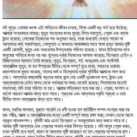
মই পুত্র: তোমার কক্ষে এই শান্তিতে জীবন চলছে, বিশ্ব একটি বড় গর্ত হয়ে উঠেছে;
আত্মারা অন্ধকারে নামছে; মৃত্যু অনেকের জন্য মুদ্রা; বিশ্ব দয়ালুতা, প্রেম এবং কাজে
ঠান্ডা হয়েছে; লোকেরা নিজেদের পথ অনুসরণ করে, তারা কখনোই দেখতে পারেন না
আল্লাহর কর্ম; স্বার্থপরতা, লোলুপতা ও ক্ষমতার আকাঙ্ক্ষার সাথে ক্ষমা ছাড়া আমার সৃষ্টি
একটি রোনালী, মৃত্যু এবং অবহেলার উপত্যকায় পরিণত হয়েছে। মানব ইতিহাসের পথে
মানুষেরা শান্তির জন্য নয় বরং যুদ্ধের দ্বারা নিজেদের আলাদা করেছে; হিংস্রতা চেইন ও
বিচ্ছিন্নতার ব্যাঘাত তৈরি করেছে; মৃত্যু, হিংস্রতা, গর্ব, অহঙ্কার এবং সর্বোপরি
আধ্যাত্মিক মৃত্যু, যা হল ঈশ্বরের নীতির থেকে সম্পূর্ণ দূরে থাকা, সবচেয়ে ভয়াবহ
রক্তপাতকে মুক্ত করেছে, তাদের কর্ম ও হিংস্রতার দ্বারা পৃথিবীর আত্মাকে লাল করে
দেয়। আল্লাহর কাছাকাছি বড়দের কাছে জন্ম নেয় একটি দুঃখজনক ফল, ঠান্ডা এবং
প্রত্যাখ্যানের চেইন মানব থেকে গর্ভধারণের সময় থেকেই রয়েছে; পিতামাতার মতোই
সন্তানরা, যদি তারা পরিণত না হয়। আত্মার শুদ্ধিকরণ ঘরে শুরু হয়। প্রেম, সংলাপ ও
ভালো আচরণ আত্মার খাদ্য হতে পারে। প্রত্যয় এবং আল্লাহর প্রতি শ্রদ্ধা ও তার
নীতির পালন আধ্যাত্মের খাদ্য হতে পারে।
মানব, দয়নিয় মানবতা, বুঝতে পারেনি যে ধনী হওয়া হল মাটেরীাল সম্পদ সংগ্রহ করা নয়
বরং শরীর, আত্মা ও আধ্যাত্মিকতার মধ্যে একটি সম্পূর্ণ সাম্য রক্ষা করা; সেখান থেকে আসে
প্রকৃত মানবসম্পদ। পৃথিবী আর এতো হিংস্রতা ও অবমূল্যায়ন বহন করতে পারে না।
আমার সৃষ্টি আল্লাহর এবং প্রেমের অভাব দ্বারা বিপন্ন হয়েছে। যদি মানুষ প্রেম করত,
তখন পৃথিবী হবে স্বর্গ, কারণ যা আল্লাহ সৃষ্টি করেছেন তা হল প্রেমের সম্মেলনের রাগ।