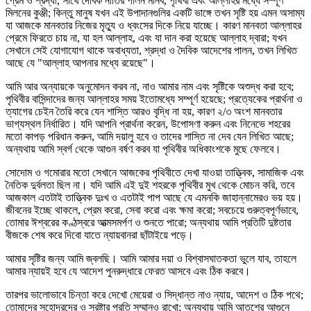
প্রেম ও শ্রদ্ধা, সাথে দৈবিক নীতির পালন মানব, পৃথিবী এবং আল্লাহর মধ্যে সম্পূর্ণ
মিলনের কুঞ্জী; কিন্তু মানুষ যখন এই উপাদানগুলির একটি ভাঙ্গে তখন সৃষ্টি হয় এমন অসাম্য
যা আজকে মানবতার নিজের মৃত্যু ও ধ্বংসের দিকে নিয়ে যাচ্ছে। কারণ মানবতা আল্লাহর
প্রেমে ফিরতে চায় না, যা হল আল্লাহ, এবং যা দান করা হয়েছে আল্লাহ দ্বারা; যখন
সেখানে সেই যোগাযোগ থাকে অবাধ্যতা, শ্রদ্ধা ও দৈবিক আদেশের পালন, তখন লিখিত
আছে যে "আল্লাহ আপনার মধ্যে রয়েছে"।
আমি আর অন্যায়কে অনুমোদন করব না, নাও আমার নাম এবং সৃষ্টিকে অশুদ্ধ করা হবে;
পৃথিবীর বাসিন্দাদের জন্য আল্লাহর সময় ইতোমধ্যে সম্পূর্ণ হয়েছে; প্রত্যেকের প্রার্থনা ও
ত্যাগের চেইন তৈরি করে যেন শাস্তি আরও বৃদ্ধি না হয়, কারণ ২/৩ অংশ মানবতার
ভাগ্যস্থল নির্ধারিত। যদি আপনি প্রার্থনা করেন, উপোসণা করুন এবং নিনেভে শহরের
মতো কাপড় পরিধান করুন, আমি দয়ালু হবে ও তাদের শাস্তি না দেব যেন লিখিত আছে;
অন্যথায় আমি স্বর্গ থেকে আগুন বর্ষণ করব যা পৃথিবীর অধিকাংশকে মুছে ফেলবে।
সোদোম ও গমোরার মতো সেখানে আজকের পৃথিবীতে দেখা যাওয়া তাত্ত্বিক, সামাজিক এবং
নৈতিক দুর্বলতা ছিল না। যদি আমি এই দুই শহরকে পৃথিবীর মুখ থেকে মোচন করি, তবে
আজকাল এতটাই তাত্ত্বিক দুঃখ ও এতটাই পাপ আছে যে এমনকি জাহান্নামেরও ভয় হয়।
জীবনের ইচ্ছে থাকলে, প্রেম করো, সেবা করো এবং ক্ষমা করো; সবচেয়ে গুরুত্বপূর্ণভাবে,
তোমার ঈশ্বরের কণ্ঠস্বরে আত্মসমর্পণ ও শুনতে পারো; অন্যথায় আমি প্রতিটি দুষ্টতার
বীজকে শেষ করে দিবো যাতে ন্যায়বানরা ছাঁটাইয়ে পড়ে।
আমার সৃষ্টির জন্য আমি জ্বলছি। আমি আমার দয়া ও বিশ্বাসঘাতকতা ভুলে যাব, তাহলে
আমার ন্যায়ই হবে যে আদেশ পুনরুদ্ধারে ফেরত আসবে এবং ঠিক করবে।
তারপর ভালোভাবে চিন্তা করে দেখো মেয়েরা ও সিদ্ধান্ত নাও ন্যায়, আদেশ ও ঠিক পথে;
তোমাদের সহোদরদের ও স্রষ্টার প্রতি সম্মানও রাখো; অন্যথায় আমি আতশের আগুনে