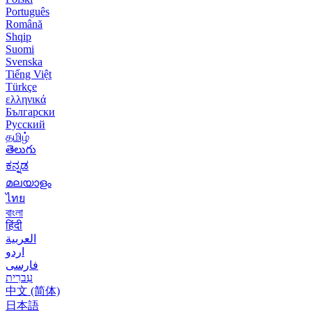
Português
Română
Shqip
Suomi
Svenska
Tiếng Việt
Türkçe
ελληνικά
Български
Русский
தமிழ்
తెలుగు
ಕನ್ನಡ
മലയാളം
ไทย
বাংলা
हिंदी
العربية
اردو
فارسی
עִברִית
中文 (简体)
日本語