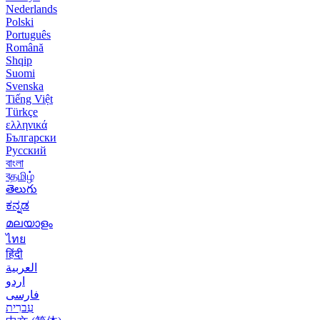
Nederlands
Polski
Português
Română
Shqip
Suomi
Svenska
Tiếng Việt
Türkçe
ελληνικά
Български
Русский
বাংলা
বதமிழ்
తెలుగు
ಕನ್ನಡ
മലയാളം
ไทย
हिंदी
العربية
اردو
فارسی
עִברִית