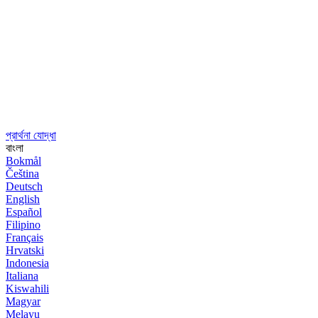
প্রার্থনা যোদ্ধা
বাংলা
Bokmål
Čeština
Deutsch
English
Español
Filipino
Français
Hrvatski
Indonesia
Italiana
Kiswahili
Magyar
Melayu