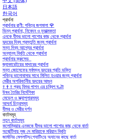
中文 (简体)
日本語
한국어
প্রার্থনা
প্রার্থনার রাণী: পবিত্র জপমালা
🌹
ভিন্ন প্রার্থনা, নিবেদন ও দূতাত্মকতা
এনকে যীশুর ভালো পাশোর কাছ থেকে প্রার্থনা
হৃদয়ের দিব্য প্রস্তুতি জন্য প্রার্থনা
সন্ত দিব্য আশ্র্যের প্রার্থনা
অন্যান্য বিবৃতি থেকে প্রার্থনা
প্রার্থনার ক্রুসেড
জ্যাকারেইয়ের মাদারের প্রার্থনা
সন্ত জোসেফের সর্বশুদ্ধ হৃদয়ের প্রতি ভক্তি
পবিত্র ভালোবাসার সাথে মিলিত হওয়ার জন্য প্রার্থনা
মেরীর অপরিবর্তনীয় হৃদয়ের আগুন
†
†
†
প্রভু যিশুর পাশন এর চব্বিশ ঘণ্টা
উষধ তৈরির নির্দেশিকা
মেডেল ও স্ক্যাপুলারসমূহ
আশ্চর্য চিত্রসমূহ
যীশুর ও মেরীর দর্শন
বার্তাসমূহ
নতুন বার্তাসমূহ
কলোম্বিয়ার এনককে যীশুর ভালো পাশোর কাছ থেকে বার্তা
অর্জেন্টিনায় লুজ দে মারিয়াকে মরিয়ান বিবৃতি
জার্মানির মেল্লাট্‌স/গ্যোটিংয়ে অ্যানের কাছে বার্তা