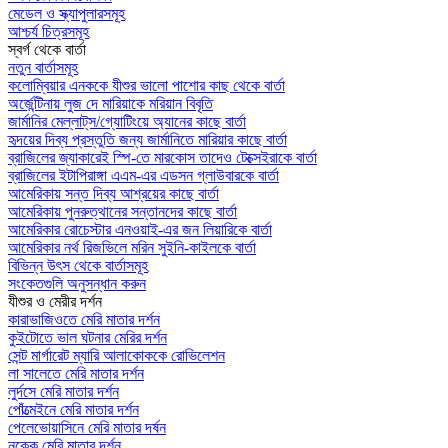
মেডেল ও স্ক্যাপুলারসমূহ
আশ্চর্য চিত্রসমূহ
স্বর্গ থেকে বার্তা
নতুন বার্তাসমূহ
কলোম্বিয়ার এনককে যীশুর ভালো পাশোর কাছ থেকে বার্তা
অর্জেন্টিনায় লুজ দে মারিয়াকে মরিয়ান বিবৃতি
জার্মানির মেল্লাট্‌স/গ্যোটিংয়ে অ্যানের কাছে বার্তা
হৃদয়ের দিব্য প্রস্তুতি জন্য জার্মানিতে মারিয়ার কাছে বার্তা
ব্রাজিলের জ্যাকারেই স্পি-তে মারকোস তাদেও টেক্সেইরাকে বার্তা
ব্রাজিলের ইটাপিরাঙ্গা এএম-এর এডসন গ্লাউবারকে বার্তা
আমেরিকায় সন্ত দিব্য আশ্রয়ের কাছে বার্তা
আমেরিকায় পুনরুত্থানের সন্তানদের কাছে বার্তা
আমেরিকার রোচেস্টার এনওয়াই-এর জন লিয়ারিকে বার্তা
আমেরিকার নর্থ রিজভিলে মরিন সুইনি-কাইলকে বার্তা
বিভিন্ন উৎস থেকে বার্তাসমূহ
সংকেতগুলি অনুসন্ধান করুন
যীশুর ও মেরীর দর্শন
কারাভাজিওতে মেরি মাতার দর্শন
কুইটোতে ভাল ঘটনার মেরির দর্শন
সেন্ট মার্গারেট ম্যারি আলাকোককে রোভিলেশন
লা সালেতে মেরি মাতার দর্শন
লুর্দসে মেরি মাতার দর্শন
পোঁত্মেইনে মেরি মাতার দর্শন
পেলেভোয়াসিনে মেরি মাতার দর্ষন
নক্কে মেরি মাতার দর্শন