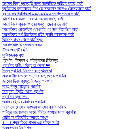
হৃদয়ের দিব্য প্রস্তুতি জন্য জার্মানিতে মারিয়ার কাছে বার্তা
ব্রাজিলের জ্যাকারেই স্পি-তে মারকোস তাদেও টেক্সেইরাকে বার্তা
ব্রাজিলের ইটাপিরাঙ্গা এএম-এর এডসন গ্লাউবারকে বার্তা
আমেরিকায় সন্ত দিব্য আশ্রয়ের কাছে বার্তা
আমেরিকায় পুনরুত্থানের সন্তানদের কাছে বার্তা
আমেরিকার রোচেস্টার এনওয়াই-এর জন লিয়ারিকে বার্তা
আমেরিকার নর্থ রিজভিলে মরিন সুইনি-কাইলকে বার্তা
বিভিন্ন উৎস থেকে বার্তাসমূহ
সংকেতগুলি অনুসন্ধান করুন
যীশুর ও মেরীর দর্শন
সুবিধাজনক পৃষ্ঠা
প্রার্থনা, নিবেদন ও বহিষ্কারের রীতিসমূহ
প্রার্থনার রাণী: পবিত্র জপমালা
🌹
ভিন্ন প্রার্থনা, নিবেদন ও দূতাত্মকতা
এনকে যীশুর ভালো পাশোর কাছ থেকে প্রার্থনা
হৃদয়ের দিব্য প্রস্তুতি জন্য প্রার্থনা
সন্ত দিব্য আশ্র্যের প্রার্থনা
অন্যান্য বিবৃতি থেকে প্রার্থনা
প্রার্থনার ক্রুসেড
জ্যাকারেইয়ের মাদারের প্রার্থনা
সন্ত জোসেফের সর্বশুদ্ধ হৃদয়ের প্রতি ভক্তি
পবিত্র ভালোবাসার সাথে মিলিত হওয়ার জন্য প্রার্থনা
মেরীর অপরিবর্তনীয় হৃদয়ের আগুন
†
†
†
প্রভু যিশুর পাশন এর চব্বিশ ঘণ্টা
উষধ তৈরির নির্দেশিকা