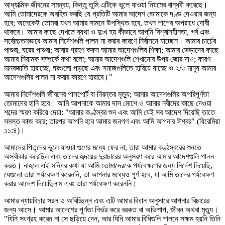
আধ্যাত্মিক জীবনের সমন্বয়, কিন্তু তুমি এটিকে ভুলে যাওয়া নিয়মের বান্ধবী করেছে।
আমি তোমাদেরকে অবহিত করছি যে প্রতিটি আমার আদেশ তোমাকে দণ্ড দেওয়ার জন্য
হবে; অনেকেই তোমরা যখন আমার সামনে উপস্থিত হবে, তখন পাপের অপরাধে দোষী
থাকবে। আমার কাছে দেখতে ব্যথা ও দুঃখ হয় কীভাবে আপনি বিশ্বাসহীনতা, গর্ব এবং
সর্বোচ্চতমভাবে আমার নির্দেশগুলি পালন না করার কারণে নির্বাসনে যাচ্ছেন। আমার চার্চের
পাশুরা, ঘরের পাশুরা; আবার গ্রহণ করুন আমার আদেশগুলির শিক্ষা; আমার ভেড়াদের কাছে
আমার নিয়ামক সম্পর্কে কথা বলো; আমার আদেশগুলি শেখানোর উপর জোর দাও; কারণ
মানবজাতি হারাচ্ছে, ঘরগুলো পড়ছে এবং সমাজগুলিতে হারিয়ে যাচ্ছে ও ২/৩ মানুষ আমার
আদেশগুলির পালন না করার কারণে হারাবে।"
আমার নির্দেশগুলি জীবনের পাসপোর্ট বা নিরন্তর মৃত্যু; আমার আদেশগুলির অপরিপূর্ণতা
তোমাদের হানি হবে। আমি আপনাকে আমার দাস মোশে ও আমার নবীদের কাছে দেওয়া
শব্দের স্মরণ করিয়ে দেয়া: "আমার কণ্ঠস্বর শুন এবং আমি যেই সব আদেশ দিয়েছি তাতে
সমস্ত কাজ করে; তারপর আপনি হবে আমার জনগণ এবং আমি আপনার ঈশ্বর" (যিরেমিয়া
১১:৪)।
আমাদের পিতৃদের ভুলে যাওয়া গুণের মধ্যে ফের না, তারা আমার কণ্ঠস্বরের শুনতে
অস্বীকার করেছিল এবং তাদের হৃদয়ের দুরাচারের অনুসরণ করে আমার আদেশগুলি পালন
করত। নাহলে এই সন্ধির কথা যা আমি তোমাদেরকে পর্যবেক্ষণের জন্য নির্দেশ দিয়েছি,
যেগুলো তারা পর্যবেক্ষণ করেননি, তা আপনার মধ্যেও পূর্ণ হবে, যা আমি তাদের পর্যবেক্ষণ
করার আদেশ দিয়েছিলাম এবং তারা পর্যবেক্ষণ করেননি।
আমার ন্যায়বিচার সরল ও অবিচ্ছিন্ন এবং এটি আমার বিধান অনুসারে আপনার বিচারের
জন্য আসে। আমার আদেশের পূর্ণতা নির্ভর করে বরকত বা অভিশাপ, জীবন অথবা মৃত্যু।
"যিনি সংগ্রহ করেন না সে ছড়িয়ে দেন, আর যিনি আমার বিধিগুলি পালনে সক্ষম হয়নি তিনি