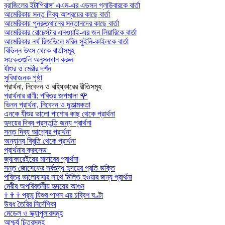
ব্রাজিলের ইটাপিরাঙ্গা এএম-এর এডসন গ্লাউবারকে বার্তা
আমেরিকায় সন্ত দিব্য আশ্রয়ের কাছে বার্তা
আমেরিকায় পুনরুত্থানের সন্তানদের কাছে বার্তা
আমেরিকার রোচেস্টার এনওয়াই-এর জন লিয়ারিকে বার্তা
আমেরিকার নর্থ রিজভিলে মরিন সুইনি-কাইলকে বার্তা
বিভিন্ন উৎস থেকে বার্তাসমূহ
সংকেতগুলি অনুসন্ধান করুন
যীশুর ও মেরীর দর্শন
সুবিধাজনক পৃষ্ঠা
প্রার্থনা, নিবেদন ও বহিষ্কারের রীতিসমূহ
প্রার্থনার রাণী: পবিত্র জপমালা
🌹
ভিন্ন প্রার্থনা, নিবেদন ও দূতাত্মকতা
এনকে যীশুর ভালো পাশোর কাছ থেকে প্রার্থনা
হৃদয়ের দিব্য প্রস্তুতি জন্য প্রার্থনা
সন্ত দিব্য আশ্র্যের প্রার্থনা
অন্যান্য বিবৃতি থেকে প্রার্থনা
প্রার্থনার ক্রুসেড
জ্যাকারেইয়ের মাদারের প্রার্থনা
সন্ত জোসেফের সর্বশুদ্ধ হৃদয়ের প্রতি ভক্তি
পবিত্র ভালোবাসার সাথে মিলিত হওয়ার জন্য প্রার্থনা
মেরীর অপরিবর্তনীয় হৃদয়ের আগুন
†
†
†
প্রভু যিশুর পাশন এর চব্বিশ ঘণ্টা
উষধ তৈরির নির্দেশিকা
মেডেল ও স্ক্যাপুলারসমূহ
আশ্চর্য চিত্রসমূহ