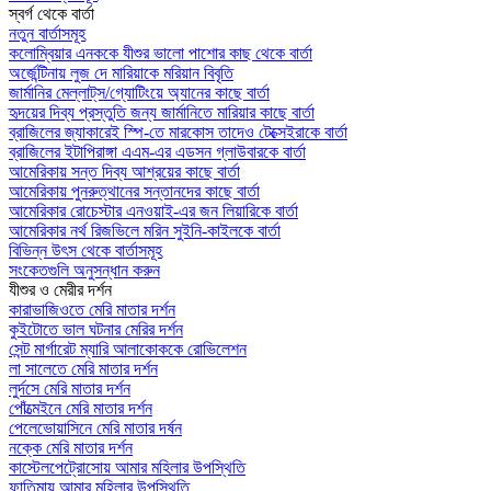
স্বর্গ থেকে বার্তা
নতুন বার্তাসমূহ
কলোম্বিয়ার এনককে যীশুর ভালো পাশোর কাছ থেকে বার্তা
অর্জেন্টিনায় লুজ দে মারিয়াকে মরিয়ান বিবৃতি
জার্মানির মেল্লাট্‌স/গ্যোটিংয়ে অ্যানের কাছে বার্তা
হৃদয়ের দিব্য প্রস্তুতি জন্য জার্মানিতে মারিয়ার কাছে বার্তা
ব্রাজিলের জ্যাকারেই স্পি-তে মারকোস তাদেও টেক্সেইরাকে বার্তা
ব্রাজিলের ইটাপিরাঙ্গা এএম-এর এডসন গ্লাউবারকে বার্তা
আমেরিকায় সন্ত দিব্য আশ্রয়ের কাছে বার্তা
আমেরিকায় পুনরুত্থানের সন্তানদের কাছে বার্তা
আমেরিকার রোচেস্টার এনওয়াই-এর জন লিয়ারিকে বার্তা
আমেরিকার নর্থ রিজভিলে মরিন সুইনি-কাইলকে বার্তা
বিভিন্ন উৎস থেকে বার্তাসমূহ
সংকেতগুলি অনুসন্ধান করুন
যীশুর ও মেরীর দর্শন
কারাভাজিওতে মেরি মাতার দর্শন
কুইটোতে ভাল ঘটনার মেরির দর্শন
সেন্ট মার্গারেট ম্যারি আলাকোককে রোভিলেশন
লা সালেতে মেরি মাতার দর্শন
লুর্দসে মেরি মাতার দর্শন
পোঁত্মেইনে মেরি মাতার দর্শন
পেলেভোয়াসিনে মেরি মাতার দর্ষন
নক্কে মেরি মাতার দর্শন
কাস্টেলপেট্রোসোয় আমার মহিলার উপস্থিতি
ফাতিমায় আমার মহিলার উপস্থিতি