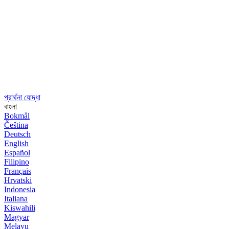
প্রার্থনা যোদ্ধা
বাংলা
Bokmål
Čeština
Deutsch
English
Español
Filipino
Français
Hrvatski
Indonesia
Italiana
Kiswahili
Magyar
Melayu