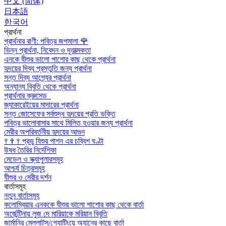
中文 (简体)
日本語
한국어
প্রার্থনা
প্রার্থনার রাণী: পবিত্র জপমালা
🌹
ভিন্ন প্রার্থনা, নিবেদন ও দূতাত্মকতা
এনকে যীশুর ভালো পাশোর কাছ থেকে প্রার্থনা
হৃদয়ের দিব্য প্রস্তুতি জন্য প্রার্থনা
সন্ত দিব্য আশ্র্যের প্রার্থনা
অন্যান্য বিবৃতি থেকে প্রার্থনা
প্রার্থনার ক্রুসেড
জ্যাকারেইয়ের মাদারের প্রার্থনা
সন্ত জোসেফের সর্বশুদ্ধ হৃদয়ের প্রতি ভক্তি
পবিত্র ভালোবাসার সাথে মিলিত হওয়ার জন্য প্রার্থনা
মেরীর অপরিবর্তনীয় হৃদয়ের আগুন
†
†
†
প্রভু যিশুর পাশন এর চব্বিশ ঘণ্টা
উষধ তৈরির নির্দেশিকা
মেডেল ও স্ক্যাপুলারসমূহ
আশ্চর্য চিত্রসমূহ
যীশুর ও মেরীর দর্শন
বার্তাসমূহ
নতুন বার্তাসমূহ
কলোম্বিয়ার এনককে যীশুর ভালো পাশোর কাছ থেকে বার্তা
অর্জেন্টিনায় লুজ দে মারিয়াকে মরিয়ান বিবৃতি
জার্মানির মেল্লাট্‌স/গ্যোটিংয়ে অ্যানের কাছে বার্তা