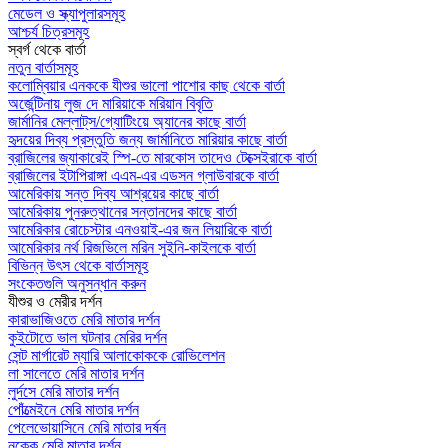
মেডেল ও স্ক্যাপুলারসমূহ
আশ্চর্য চিত্রসমূহ
স্বর্গ থেকে বার্তা
নতুন বার্তাসমূহ
কলোম্বিয়ার এনককে যীশুর ভালো পাশোর কাছ থেকে বার্তা
অর্জেন্টিনায় লুজ দে মারিয়াকে মরিয়ান বিবৃতি
জার্মানির মেল্লাট্‌স/গ্যোটিংয়ে অ্যানের কাছে বার্তা
হৃদয়ের দিব্য প্রস্তুতি জন্য জার্মানিতে মারিয়ার কাছে বার্তা
ব্রাজিলের জ্যাকারেই স্পি-তে মারকোস তাদেও টেক্সেইরাকে বার্তা
ব্রাজিলের ইটাপিরাঙ্গা এএম-এর এডসন গ্লাউবারকে বার্তা
আমেরিকায় সন্ত দিব্য আশ্রয়ের কাছে বার্তা
আমেরিকায় পুনরুত্থানের সন্তানদের কাছে বার্তা
আমেরিকার রোচেস্টার এনওয়াই-এর জন লিয়ারিকে বার্তা
আমেরিকার নর্থ রিজভিলে মরিন সুইনি-কাইলকে বার্তা
বিভিন্ন উৎস থেকে বার্তাসমূহ
সংকেতগুলি অনুসন্ধান করুন
যীশুর ও মেরীর দর্শন
কারাভাজিওতে মেরি মাতার দর্শন
কুইটোতে ভাল ঘটনার মেরির দর্শন
সেন্ট মার্গারেট ম্যারি আলাকোককে রোভিলেশন
লা সালেতে মেরি মাতার দর্শন
লুর্দসে মেরি মাতার দর্শন
পোঁত্মেইনে মেরি মাতার দর্শন
পেলেভোয়াসিনে মেরি মাতার দর্ষন
নক্কে মেরি মাতার দর্শন