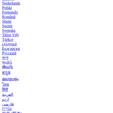
Nederlands
Polski
Português
Română
Shqip
Suomi
Svenska
Tiếng Việt
Türkçe
ελληνικά
Български
Русский
বাংলা
বதமிழ்
తెలుగు
ಕನ್ನಡ
മലയാളം
ไทย
हिंदी
العربية
اردو
فارسی
עִברִית