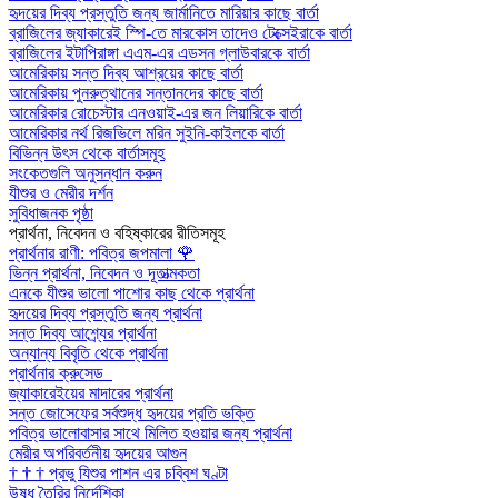
হৃদয়ের দিব্য প্রস্তুতি জন্য জার্মানিতে মারিয়ার কাছে বার্তা
ব্রাজিলের জ্যাকারেই স্পি-তে মারকোস তাদেও টেক্সেইরাকে বার্তা
ব্রাজিলের ইটাপিরাঙ্গা এএম-এর এডসন গ্লাউবারকে বার্তা
আমেরিকায় সন্ত দিব্য আশ্রয়ের কাছে বার্তা
আমেরিকায় পুনরুত্থানের সন্তানদের কাছে বার্তা
আমেরিকার রোচেস্টার এনওয়াই-এর জন লিয়ারিকে বার্তা
আমেরিকার নর্থ রিজভিলে মরিন সুইনি-কাইলকে বার্তা
বিভিন্ন উৎস থেকে বার্তাসমূহ
সংকেতগুলি অনুসন্ধান করুন
যীশুর ও মেরীর দর্শন
সুবিধাজনক পৃষ্ঠা
প্রার্থনা, নিবেদন ও বহিষ্কারের রীতিসমূহ
প্রার্থনার রাণী: পবিত্র জপমালা
🌹
ভিন্ন প্রার্থনা, নিবেদন ও দূতাত্মকতা
এনকে যীশুর ভালো পাশোর কাছ থেকে প্রার্থনা
হৃদয়ের দিব্য প্রস্তুতি জন্য প্রার্থনা
সন্ত দিব্য আশ্র্যের প্রার্থনা
অন্যান্য বিবৃতি থেকে প্রার্থনা
প্রার্থনার ক্রুসেড
জ্যাকারেইয়ের মাদারের প্রার্থনা
সন্ত জোসেফের সর্বশুদ্ধ হৃদয়ের প্রতি ভক্তি
পবিত্র ভালোবাসার সাথে মিলিত হওয়ার জন্য প্রার্থনা
মেরীর অপরিবর্তনীয় হৃদয়ের আগুন
†
†
†
প্রভু যিশুর পাশন এর চব্বিশ ঘণ্টা
উষধ তৈরির নির্দেশিকা