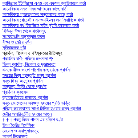
ব্রাজিলের ইটাপিরাঙ্গা এএম-এর এডসন গ্লাউবারকে বার্তা
আমেরিকায় সন্ত দিব্য আশ্রয়ের কাছে বার্তা
আমেরিকায় পুনরুত্থানের সন্তানদের কাছে বার্তা
আমেরিকার রোচেস্টার এনওয়াই-এর জন লিয়ারিকে বার্তা
আমেরিকার নর্থ রিজভিলে মরিন সুইনি-কাইলকে বার্তা
বিভিন্ন উৎস থেকে বার্তাসমূহ
সংকেতগুলি অনুসন্ধান করুন
যীশুর ও মেরীর দর্শন
সুবিধাজনক পৃষ্ঠা
প্রার্থনা, নিবেদন ও বহিষ্কারের রীতিসমূহ
প্রার্থনার রাণী: পবিত্র জপমালা
🌹
ভিন্ন প্রার্থনা, নিবেদন ও দূতাত্মকতা
এনকে যীশুর ভালো পাশোর কাছ থেকে প্রার্থনা
হৃদয়ের দিব্য প্রস্তুতি জন্য প্রার্থনা
সন্ত দিব্য আশ্র্যের প্রার্থনা
অন্যান্য বিবৃতি থেকে প্রার্থনা
প্রার্থনার ক্রুসেড
জ্যাকারেইয়ের মাদারের প্রার্থনা
সন্ত জোসেফের সর্বশুদ্ধ হৃদয়ের প্রতি ভক্তি
পবিত্র ভালোবাসার সাথে মিলিত হওয়ার জন্য প্রার্থনা
মেরীর অপরিবর্তনীয় হৃদয়ের আগুন
†
†
†
প্রভু যিশুর পাশন এর চব্বিশ ঘণ্টা
উষধ তৈরির নির্দেশিকা
মেডেল ও স্ক্যাপুলারসমূহ
আশ্চর্য চিত্রসমূহ