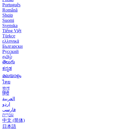
Português
Română
Shqip
Suomi
Svenska
Tiếng Việt
Türkçe
ελληνικά
Български
Русский
தமிழ்
తెలుగు
ಕನ್ನಡ
മലയാളം
ไทย
বাংলা
हिंदी
العربية
اردو
فارسی
עִברִית
中文 (简体)
日本語