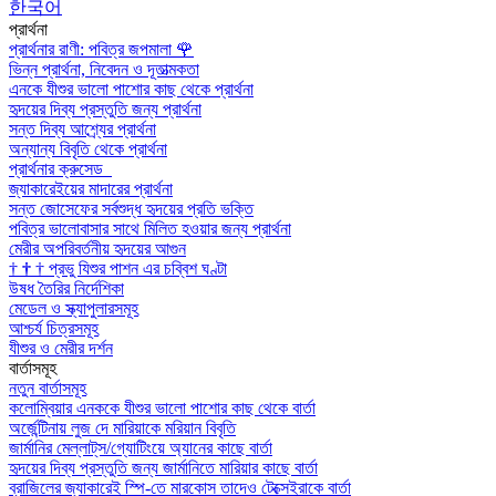
한국어
প্রার্থনা
প্রার্থনার রাণী: পবিত্র জপমালা
🌹
ভিন্ন প্রার্থনা, নিবেদন ও দূতাত্মকতা
এনকে যীশুর ভালো পাশোর কাছ থেকে প্রার্থনা
হৃদয়ের দিব্য প্রস্তুতি জন্য প্রার্থনা
সন্ত দিব্য আশ্র্যের প্রার্থনা
অন্যান্য বিবৃতি থেকে প্রার্থনা
প্রার্থনার ক্রুসেড
জ্যাকারেইয়ের মাদারের প্রার্থনা
সন্ত জোসেফের সর্বশুদ্ধ হৃদয়ের প্রতি ভক্তি
পবিত্র ভালোবাসার সাথে মিলিত হওয়ার জন্য প্রার্থনা
মেরীর অপরিবর্তনীয় হৃদয়ের আগুন
†
†
†
প্রভু যিশুর পাশন এর চব্বিশ ঘণ্টা
উষধ তৈরির নির্দেশিকা
মেডেল ও স্ক্যাপুলারসমূহ
আশ্চর্য চিত্রসমূহ
যীশুর ও মেরীর দর্শন
বার্তাসমূহ
নতুন বার্তাসমূহ
কলোম্বিয়ার এনককে যীশুর ভালো পাশোর কাছ থেকে বার্তা
অর্জেন্টিনায় লুজ দে মারিয়াকে মরিয়ান বিবৃতি
জার্মানির মেল্লাট্‌স/গ্যোটিংয়ে অ্যানের কাছে বার্তা
হৃদয়ের দিব্য প্রস্তুতি জন্য জার্মানিতে মারিয়ার কাছে বার্তা
ব্রাজিলের জ্যাকারেই স্পি-তে মারকোস তাদেও টেক্সেইরাকে বার্তা