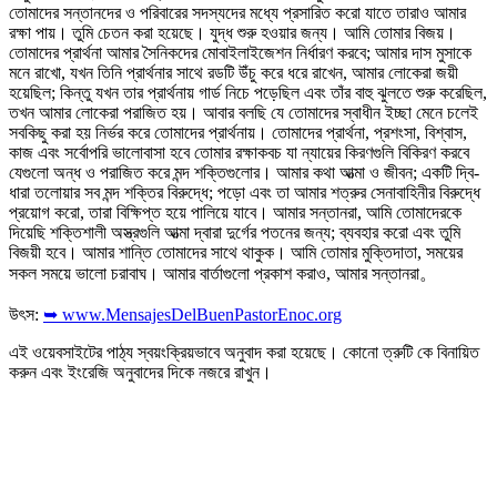
তোমাদের সন্তানদের ও পরিবারের সদস্যদের মধ্যে প্রসারিত করো যাতে তারাও আমার
রক্ষা পায়। তুমি চেতন করা হয়েছে। যুদ্ধ শুরু হওয়ার জন্য। আমি তোমার বিজয়।
তোমাদের প্রার্থনা আমার সৈনিকদের মোবাইলাইজেশন নির্ধারণ করবে; আমার দাস মুসাকে
মনে রাখো, যখন তিনি প্রার্থনার সাথে রডটি উঁচু করে ধরে রাখেন, আমার লোকেরা জয়ী
হয়েছিল; কিন্তু যখন তার প্রার্থনায় গার্ড নিচে পড়েছিল এবং তাঁর বাহু ঝুলতে শুরু করেছিল,
তখন আমার লোকেরা পরাজিত হয়। আবার বলছি যে তোমাদের স্বাধীন ইচ্ছা মেনে চলেই
সবকিছু করা হয় নির্ভর করে তোমাদের প্রার্থনায়। তোমাদের প্রার্থনা, প্রশংসা, বিশ্বাস,
কাজ এবং সর্বোপরি ভালোবাসা হবে তোমার রক্ষাকবচ যা ন্যায়ের কিরণগুলি বিকিরণ করবে
যেগুলো অন্ধ ও পরাজিত করে মন্দ শক্তিগুলোর। আমার কথা আত্মা ও জীবন; একটি দ্বি-
ধারা তলোয়ার সব মন্দ শক্তির বিরুদ্ধে; পড়ো এবং তা আমার শত্রুর সেনাবাহিনীর বিরুদ্ধে
প্রয়োগ করো, তারা বিক্ষিপ্ত হয়ে পালিয়ে যাবে। আমার সন্তানরা, আমি তোমাদেরকে
দিয়েছি শক্তিশালী অস্ত্রগুলি আত্মা দ্বারা দুর্গের পতনের জন্য; ব্যবহার করো এবং তুমি
বিজয়ী হবে। আমার শান্তি তোমাদের সাথে থাকুক। আমি তোমার মুক্তিদাতা, সময়ের
সকল সময়ে ভালো চরাবাঘ। আমার বার্তাগুলো প্রকাশ করাও, আমার সন্তানরা。
উৎস:
➥ www.MensajesDelBuenPastorEnoc.org
এই ওয়েবসাইটের পাঠ্য স্বয়ংক্রিয়ভাবে অনুবাদ করা হয়েছে। কোনো ত্রুটি কে বিনায়িত
করুন এবং ইংরেজি অনুবাদের দিকে নজরে রাখুন।