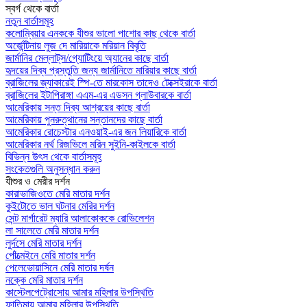
স্বর্গ থেকে বার্তা
নতুন বার্তাসমূহ
কলোম্বিয়ার এনককে যীশুর ভালো পাশোর কাছ থেকে বার্তা
অর্জেন্টিনায় লুজ দে মারিয়াকে মরিয়ান বিবৃতি
জার্মানির মেল্লাট্‌স/গ্যোটিংয়ে অ্যানের কাছে বার্তা
হৃদয়ের দিব্য প্রস্তুতি জন্য জার্মানিতে মারিয়ার কাছে বার্তা
ব্রাজিলের জ্যাকারেই স্পি-তে মারকোস তাদেও টেক্সেইরাকে বার্তা
ব্রাজিলের ইটাপিরাঙ্গা এএম-এর এডসন গ্লাউবারকে বার্তা
আমেরিকায় সন্ত দিব্য আশ্রয়ের কাছে বার্তা
আমেরিকায় পুনরুত্থানের সন্তানদের কাছে বার্তা
আমেরিকার রোচেস্টার এনওয়াই-এর জন লিয়ারিকে বার্তা
আমেরিকার নর্থ রিজভিলে মরিন সুইনি-কাইলকে বার্তা
বিভিন্ন উৎস থেকে বার্তাসমূহ
সংকেতগুলি অনুসন্ধান করুন
যীশুর ও মেরীর দর্শন
কারাভাজিওতে মেরি মাতার দর্শন
কুইটোতে ভাল ঘটনার মেরির দর্শন
সেন্ট মার্গারেট ম্যারি আলাকোককে রোভিলেশন
লা সালেতে মেরি মাতার দর্শন
লুর্দসে মেরি মাতার দর্শন
পোঁত্মেইনে মেরি মাতার দর্শন
পেলেভোয়াসিনে মেরি মাতার দর্ষন
নক্কে মেরি মাতার দর্শন
কাস্টেলপেট্রোসোয় আমার মহিলার উপস্থিতি
ফাতিমায় আমার মহিলার উপস্থিতি