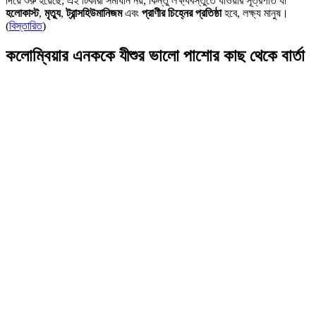
দিয়ে শুরু হয়েছে; এই টিকারা সমাধান নয়, কিন্তু লক্ষ্যবস্তুতে যাওয়ার সূত্রপাত যা
হলোকাস্ট
,
মৃত্যু
,
ট্রান্সহিউমানিজম
এবং
প্রাণীর চিহ্নের প্রতিষ্ঠা
হবে, লক্ষ্য মানুষ।
(
বিস্তারিত
)
কলোম্বিয়ার এনককে যীশুর ভালো পাশোর কাছ থেকে বার্তা