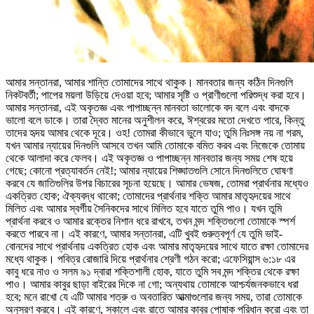
আমার সন্তানরা, আমার শান্তি তোমাদের সাথে থাকুক। মানবতার জন্য কঠিন দিনগুলি
নিকটবর্তী; পাপের ময়লা উড়িয়ে দেওয়া হবে; আমার সৃষ্টি ও প্রাণীগুলো পরিশুদ্ধ করা হবে।
আমার সন্তানরা, এই অকৃতজ্ঞ এবং পাপাচ্ছন্ন মানবতা ভালোকে বদ বলে এবং বাদকে
ভালো বলে ডাকে। তারা দ্বৈত মানের অনুশীলন করে, ঈশ্বরের মতো দেখতে পারে, কিন্তু
তাদের হৃদয় আমার থেকে দূরে। ওহ! তোমরা কীভাবে ভুলে যাও; তুমি নিঃসঙ্গ নয় না গরম,
যখন আমার ন্যায়ের দিনগুলি আসবে তখন আমি তোমাকে বমিত করব এবং নিজেকে তোমায়
থেকে আলাদা করে ফেলব। এই অকৃতজ্ঞ ও পাপাচ্ছন্ন মানবতার জন্য সময় শেষ হয়ে
গেছে; কোনো প্রত্যাবর্তন নেই!; আমার ন্যায়ের শিঙ্ঘাতগুলি সোনে দিনগুলিতে ঘোষণা
করবে যে জাতিগুলির উপর বিচারের সূচনা হয়েছে। আমার ভেষজ, তোমরা প্রার্থনার মধ্যেও
একত্রিত হোক; ঐক্যবদ্ধ থাকো; তোমাদের প্রার্থনার শক্তি আমার মাতৃহৃদয়ের সাথে
মিলিত এবং আমার স্বর্গীয় সৈনিকদের সাথে মিলিত হবে যাতে তুমি পাও। যখন তুমি
প্রার্থনা করবে ও আমার রক্তের নিশান ধরে রাখবে, তখন মন্দ শক্তিগুলো তোমাকে স্পর্শ
করতে পারবে না। এই কারণে, আমার সন্তানরা, এটি খুবই গুরুত্বপূর্ণ যে তুমি ভাই-
বোনদের সাথে প্রার্থনায় একত্রিত হোক এবং আমার মাতৃহৃদয়ের সাথে যাতে রক্ষা তোমাদের
মধ্যে থাকুক। পবিত্র রোজারি দিয়ে প্রার্থনার শ্রেণী গঠন করো; এফেসিয়ান্স ৬:১৮ এর
কাবু ধরে নাও ও সলম ৯১ দ্বারা শক্তিশালী হোক, যাতে তুমি সব মন্দ শক্তির থেকে রক্ষা
পাও। আমার কাবুর ছাড়া বাইরের দিকে না গো; অন্যথায় তোমাকে আশ্চর্যজনকভাবে ধরা
হবে; মনে রাখো যে এটি আমার শত্রু ও অবতারিত আত্মাগুলোর জন্য সময়, তারা তোমাকে
অনুসরণ করবে। এই কারণে, সকালে এবং রাতে আমার কাবুর পোষাক পরিধান করো এবং তা