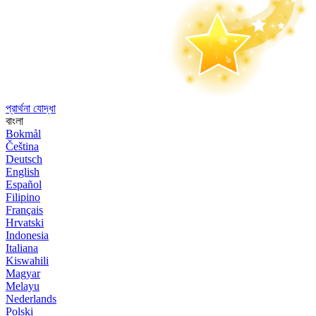
প্রার্থনা যোদ্ধা
বাংলা
Bokmål
Čeština
Deutsch
English
Español
Filipino
Français
Hrvatski
Indonesia
Italiana
Kiswahili
Magyar
Melayu
Nederlands
Polski