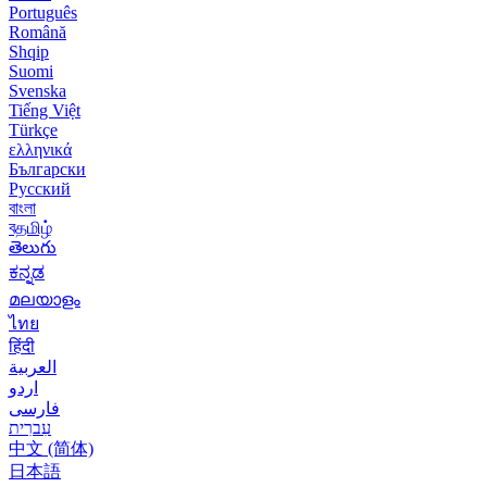
Português
Română
Shqip
Suomi
Svenska
Tiếng Việt
Türkçe
ελληνικά
Български
Русский
বাংলা
বதமிழ்
తెలుగు
ಕನ್ನಡ
മലയാളം
ไทย
हिंदी
العربية
اردو
فارسی
עִברִית
中文 (简体)
日本語