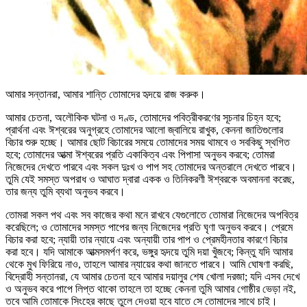
আমার সন্তানরা, আমার শান্তি তোমাদের হৃদয়ে রাজ করুক।
আমার চেতনা, অলৌকিক ঘটনা ও দণ্ড, তোমাদের পবিত্রীকরণের সূচনার চিহ্ন হবে;
প্রার্থনা এবং ঈশ্বরের অনুগ্রহে তোমাদের আলো জ্বালিয়ে রাখুক, কেননা জাতিগুলোর
বিচার শুরু হচ্ছে। আমার ছোট বিচারের সময়ে তোমাদের সময় থামবে ও সবকিছু স্থগিত
হবে; তোমাদের আত্মা ঈশ্বরের প্রতি একাকিত্ব এবং পিপাসা অনুভব করবে; তোমরা
নিজেদের দেখতে পারবে এবং সকল দুঃখ ও পাপ সহ তোমাদের অন্তরালে দেখতে পারবে।
তুমি যেই সমস্ত অপরাধ ও আঘাত দ্বারা একক ও তিনিকরণী ঈশ্বরকে অবমাননা করেছ,
তার জন্য তুমি ব্যথা অনুভব করবে।
তোমরা সকল পথ এবং সব কাজের কথা মনে রাখবে যেগুলোতে তোমারা নিজেদের অপবিত্র
করেছিলে; ও তোমাদের সমস্ত পাপের জন্য নিজেদের প্রতি ঘৃণা অনুভব করবে। প্রেমে
বিচার করা হবে; ন্যায়ী তার ন্যায়ে এবং অন্যায়ী তার পাপ ও প্রেমহীনতার কারণে বিচার
করা হবে। যদি আমাকে আত্মসমর্পণ করে, ভঙ্গুর হৃদয়ে তুমি দয়া খুঁজবে; কিন্তু যদি আমার
থেকে মুখ ফিরিয়ে নাও, তাহলে আমার ন্যায়ের কথা জানতে পারবে। আমি ঘোষণা করছি,
বিদ্রোহী সন্তানরা, যে আমার চেতনা হবে আমার দয়ালুর শেষ খোলা দরজা; যদি এসব দেখে
ও অনুভব করে পাপে লিপ্ত থাকো তাহলে তা হচ্ছে কেননা তুমি আমার গোষ্ঠীর ভেড়া নই,
তবে আমি তোমাকে সিংহের কাছে তুলে দেওয়া হবে যাতে সে তোমাদের সাথে চাই।