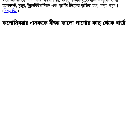
দিয়ে শুরু হয়েছে; এই টিকারা সমাধান নয়, কিন্তু লক্ষ্যবস্তুতে যাওয়ার সূত্রপাত যা
হলোকাস্ট
,
মৃত্যু
,
ট্রান্সহিউমানিজম
এবং
প্রাণীর চিহ্নের প্রতিষ্ঠা
হবে, লক্ষ্য মানুষ।
(
বিস্তারিত
)
কলোম্বিয়ার এনককে যীশুর ভালো পাশোর কাছ থেকে বার্তা