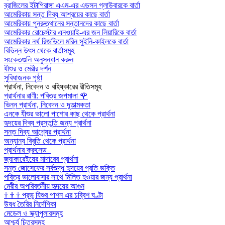
ব্রাজিলের ইটাপিরাঙ্গা এএম-এর এডসন গ্লাউবারকে বার্তা
আমেরিকায় সন্ত দিব্য আশ্রয়ের কাছে বার্তা
আমেরিকায় পুনরুত্থানের সন্তানদের কাছে বার্তা
আমেরিকার রোচেস্টার এনওয়াই-এর জন লিয়ারিকে বার্তা
আমেরিকার নর্থ রিজভিলে মরিন সুইনি-কাইলকে বার্তা
বিভিন্ন উৎস থেকে বার্তাসমূহ
সংকেতগুলি অনুসন্ধান করুন
যীশুর ও মেরীর দর্শন
সুবিধাজনক পৃষ্ঠা
প্রার্থনা, নিবেদন ও বহিষ্কারের রীতিসমূহ
প্রার্থনার রাণী: পবিত্র জপমালা
🌹
ভিন্ন প্রার্থনা, নিবেদন ও দূতাত্মকতা
এনকে যীশুর ভালো পাশোর কাছ থেকে প্রার্থনা
হৃদয়ের দিব্য প্রস্তুতি জন্য প্রার্থনা
সন্ত দিব্য আশ্র্যের প্রার্থনা
অন্যান্য বিবৃতি থেকে প্রার্থনা
প্রার্থনার ক্রুসেড
জ্যাকারেইয়ের মাদারের প্রার্থনা
সন্ত জোসেফের সর্বশুদ্ধ হৃদয়ের প্রতি ভক্তি
পবিত্র ভালোবাসার সাথে মিলিত হওয়ার জন্য প্রার্থনা
মেরীর অপরিবর্তনীয় হৃদয়ের আগুন
†
†
†
প্রভু যিশুর পাশন এর চব্বিশ ঘণ্টা
উষধ তৈরির নির্দেশিকা
মেডেল ও স্ক্যাপুলারসমূহ
আশ্চর্য চিত্রসমূহ