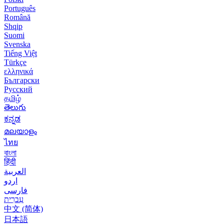
Português
Română
Shqip
Suomi
Svenska
Tiếng Việt
Türkçe
ελληνικά
Български
Русский
தமிழ்
తెలుగు
ಕನ್ನಡ
മലയാളം
ไทย
বাংলা
हिंदी
العربية
اردو
فارسی
עִברִית
中文 (简体)
日本語