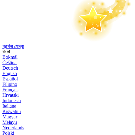
প্রার্থনা যোদ্ধা
বাংলা
Bokmål
Čeština
Deutsch
English
Español
Filipino
Français
Hrvatski
Indonesia
Italiana
Kiswahili
Magyar
Melayu
Nederlands
Polski