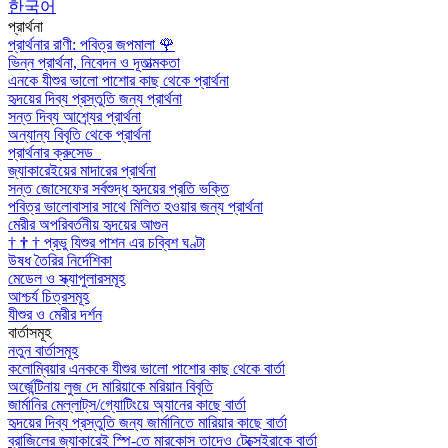
한국어
প্রার্থনা
প্রার্থনার রাণী: পবিত্র জপমালা
🌹
ভিন্ন প্রার্থনা, নিবেদন ও দূতাত্মকতা
এনকে যীশুর ভালো পাশোর কাছ থেকে প্রার্থনা
হৃদয়ের দিব্য প্রস্তুতি জন্য প্রার্থনা
সন্ত দিব্য আশ্র্যের প্রার্থনা
অন্যান্য বিবৃতি থেকে প্রার্থনা
প্রার্থনার ক্রুসেড
জ্যাকারেইয়ের মাদারের প্রার্থনা
সন্ত জোসেফের সর্বশুদ্ধ হৃদয়ের প্রতি ভক্তি
পবিত্র ভালোবাসার সাথে মিলিত হওয়ার জন্য প্রার্থনা
মেরীর অপরিবর্তনীয় হৃদয়ের আগুন
†
†
†
প্রভু যিশুর পাশন এর চব্বিশ ঘণ্টা
উষধ তৈরির নির্দেশিকা
মেডেল ও স্ক্যাপুলারসমূহ
আশ্চর্য চিত্রসমূহ
যীশুর ও মেরীর দর্শন
বার্তাসমূহ
নতুন বার্তাসমূহ
কলোম্বিয়ার এনককে যীশুর ভালো পাশোর কাছ থেকে বার্তা
অর্জেন্টিনায় লুজ দে মারিয়াকে মরিয়ান বিবৃতি
জার্মানির মেল্লাট্‌স/গ্যোটিংয়ে অ্যানের কাছে বার্তা
হৃদয়ের দিব্য প্রস্তুতি জন্য জার্মানিতে মারিয়ার কাছে বার্তা
ব্রাজিলের জ্যাকারেই স্পি-তে মারকোস তাদেও টেক্সেইরাকে বার্তা