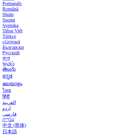
Português
Română
Shqip
Suomi
Svenska
Tiếng Việt
Türkçe
ελληνικά
Български
Русский
বাংলা
বதமிழ்
తెలుగు
ಕನ್ನಡ
മലയാളം
ไทย
हिंदी
العربية
اردو
فارسی
עִברִית
中文 (简体)
日本語