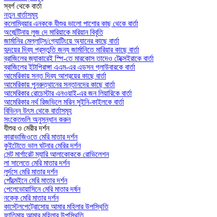
স্বর্গ থেকে বার্তা
নতুন বার্তাসমূহ
কলোম্বিয়ার এনককে যীশুর ভালো পাশোর কাছ থেকে বার্তা
অর্জেন্টিনায় লুজ দে মারিয়াকে মরিয়ান বিবৃতি
জার্মানির মেল্লাট্‌স/গ্যোটিংয়ে অ্যানের কাছে বার্তা
হৃদয়ের দিব্য প্রস্তুতি জন্য জার্মানিতে মারিয়ার কাছে বার্তা
ব্রাজিলের জ্যাকারেই স্পি-তে মারকোস তাদেও টেক্সেইরাকে বার্তা
ব্রাজিলের ইটাপিরাঙ্গা এএম-এর এডসন গ্লাউবারকে বার্তা
আমেরিকায় সন্ত দিব্য আশ্রয়ের কাছে বার্তা
আমেরিকায় পুনরুত্থানের সন্তানদের কাছে বার্তা
আমেরিকার রোচেস্টার এনওয়াই-এর জন লিয়ারিকে বার্তা
আমেরিকার নর্থ রিজভিলে মরিন সুইনি-কাইলকে বার্তা
বিভিন্ন উৎস থেকে বার্তাসমূহ
সংকেতগুলি অনুসন্ধান করুন
যীশুর ও মেরীর দর্শন
কারাভাজিওতে মেরি মাতার দর্শন
কুইটোতে ভাল ঘটনার মেরির দর্শন
সেন্ট মার্গারেট ম্যারি আলাকোককে রোভিলেশন
লা সালেতে মেরি মাতার দর্শন
লুর্দসে মেরি মাতার দর্শন
পোঁত্মেইনে মেরি মাতার দর্শন
পেলেভোয়াসিনে মেরি মাতার দর্ষন
নক্কে মেরি মাতার দর্শন
কাস্টেলপেট্রোসোয় আমার মহিলার উপস্থিতি
ফাতিমায় আমার মহিলার উপস্থিতি