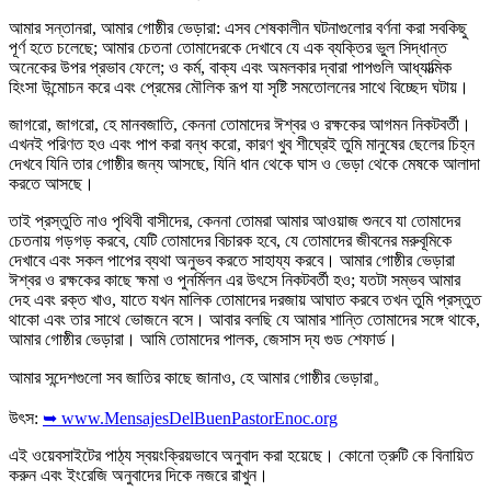
আমার সন্তানরা, আমার গোষ্ঠীর ভেড়ারা: এসব শেষকালীন ঘটনাগুলোর বর্ণনা করা সবকিছু
পূর্ণ হতে চলেছে; আমার চেতনা তোমাদেরকে দেখাবে যে এক ব্যক্তির ভুল সিদ্ধান্ত
অনেকের উপর প্রভাব ফেলে; ও কর্ম, বাক্য এবং অমলকার দ্বারা পাপগুলি আধ্যাত্মিক
হিংসা উন্মোচন করে এবং প্রেমের মৌলিক রূপ যা সৃষ্টি সমতোলনের সাথে বিচ্ছেদ ঘটায়।
জাগরো, জাগরো, হে মানবজাতি, কেননা তোমাদের ঈশ্বর ও রক্ষকের আগমন নিকটবর্তী।
এখনই পরিণত হও এবং পাপ করা বন্ধ করো, কারণ খুব শীঘ্রেই তুমি মানুষের ছেলের চিহ্ন
দেখবে যিনি তার গোষ্ঠীর জন্য আসছে, যিনি ধান থেকে ঘাস ও ভেড়া থেকে মেষকে আলাদা
করতে আসছে।
তাই প্রস্তুতি নাও পৃথিবী বাসীদের, কেননা তোমরা আমার আওয়াজ শুনবে যা তোমাদের
চেতনায় গড়গড় করবে, যেটি তোমাদের বিচারক হবে, যে তোমাদের জীবনের মরুবূমিকে
দেখাবে এবং সকল পাপের ব্যথা অনুভব করতে সাহায্য করবে। আমার গোষ্ঠীর ভেড়ারা
ঈশ্বর ও রক্ষকের কাছে ক্ষমা ও পুনর্মিলন এর উৎসে নিকটবর্তী হও; যতটা সম্ভব আমার
দেহ এবং রক্ত খাও, যাতে যখন মালিক তোমাদের দরজায় আঘাত করবে তখন তুমি প্রস্তুত
থাকো এবং তার সাথে ভোজনে বসে। আবার বলছি যে আমার শান্তি তোমাদের সঙ্গে থাকে,
আমার গোষ্ঠীর ভেড়ারা। আমি তোমাদের পালক, জেসাস দ্য গুড শেফার্ড।
আমার সন্দেশগুলো সব জাতির কাছে জানাও, হে আমার গোষ্ঠীর ভেড়ারা。
উৎস:
➥ www.MensajesDelBuenPastorEnoc.org
এই ওয়েবসাইটের পাঠ্য স্বয়ংক্রিয়ভাবে অনুবাদ করা হয়েছে। কোনো ত্রুটি কে বিনায়িত
করুন এবং ইংরেজি অনুবাদের দিকে নজরে রাখুন।