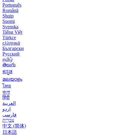
Português
Română
Shqip
Suomi
Svenska
Tiếng Việt
Türkçe
ελληνικά
Български
Русский
தமிழ்
తెలుగు
ಕನ್ನಡ
മലയാളം
ไทย
বাংলা
हिंदी
العربية
اردو
فارسی
עִברִית
中文 (简体)
日本語