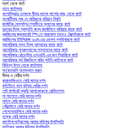
স্বর্গ থেকে বার্তা
নতুন বার্তাসমূহ
কলোম্বিয়ার এনককে যীশুর ভালো পাশোর কাছ থেকে বার্তা
অর্জেন্টিনায় লুজ দে মারিয়াকে মরিয়ান বিবৃতি
জার্মানির মেল্লাট্‌স/গ্যোটিংয়ে অ্যানের কাছে বার্তা
হৃদয়ের দিব্য প্রস্তুতি জন্য জার্মানিতে মারিয়ার কাছে বার্তা
ব্রাজিলের জ্যাকারেই স্পি-তে মারকোস তাদেও টেক্সেইরাকে বার্তা
ব্রাজিলের ইটাপিরাঙ্গা এএম-এর এডসন গ্লাউবারকে বার্তা
আমেরিকায় সন্ত দিব্য আশ্রয়ের কাছে বার্তা
আমেরিকায় পুনরুত্থানের সন্তানদের কাছে বার্তা
আমেরিকার রোচেস্টার এনওয়াই-এর জন লিয়ারিকে বার্তা
আমেরিকার নর্থ রিজভিলে মরিন সুইনি-কাইলকে বার্তা
বিভিন্ন উৎস থেকে বার্তাসমূহ
সংকেতগুলি অনুসন্ধান করুন
যীশুর ও মেরীর দর্শন
কারাভাজিওতে মেরি মাতার দর্শন
কুইটোতে ভাল ঘটনার মেরির দর্শন
সেন্ট মার্গারেট ম্যারি আলাকোককে রোভিলেশন
লা সালেতে মেরি মাতার দর্শন
লুর্দসে মেরি মাতার দর্শন
পোঁত্মেইনে মেরি মাতার দর্শন
পেলেভোয়াসিনে মেরি মাতার দর্ষন
নক্কে মেরি মাতার দর্শন
কাস্টেলপেট্রোসোয় আমার মহিলার উপস্থিতি
ফাতিমায় আমার মহিলার উপস্থিতি