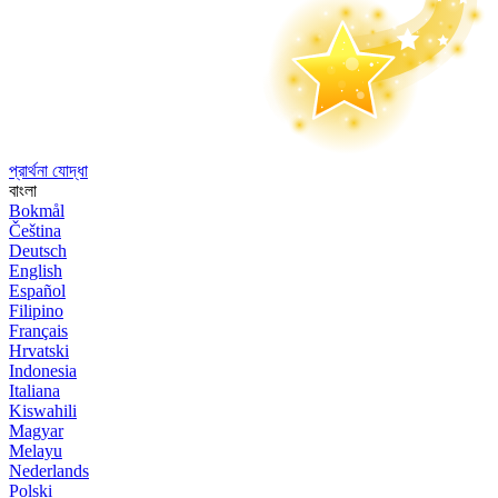
প্রার্থনা যোদ্ধা
বাংলা
Bokmål
Čeština
Deutsch
English
Español
Filipino
Français
Hrvatski
Indonesia
Italiana
Kiswahili
Magyar
Melayu
Nederlands
Polski