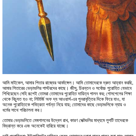
আমি মাইকেল, আমার পিতার রাজ্যের আর্কাঙ্গেল। আমি তোমাদেরকে দ্রুত আহ্বান করছি,
আমার পিতারের ভেড়াগুলির পাস্টরদের কাছে। জীসু, চিরন্তন ও সর্বোচ্চ পুরোহিত যেভাবে
শিখিয়েছেন সেহি রূপেই তোমরা তোমাদের পুরোহিত দায়িত্ব পালন কর; গোসপেলের শিক্ষা
থেকে বিচ্যুত হও না; লিটার্জি অফ দ্য আওয়ার্স-এর পুনরাবৃত্তির দিকে ফিরে যাও, যা
অনেক পুরোহিতকে পবিত্রতা পর্যন্ত নিয়ে যায়; তোমাদের কাছে ভেড়াগুলিকে ন্যায় ও
ধর্মের সাথে পরিচালনা কর।
তোমার ভেড়াগুলিতে মেষপালনের উদ্বেগ রাখ, কারণ সেক্টগুলির মাধ্যমে লুপটি তাদেরকে
বিভ্রান্ত করে এবং অনেকেই হারিয়ে যাচ্ছে।