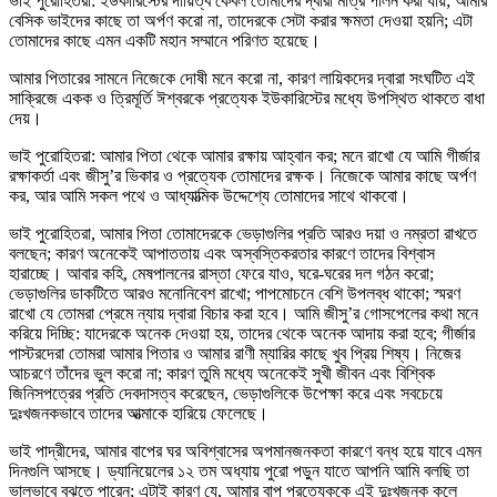
ভাই পুরোহিতরা: ইউকারিস্টের দায়িত্ব কেবল তোমাদের দ্বারা মাত্র পালন করা যায়; আমার
বেসিক ভাইদের কাছে তা অর্পণ করো না, তাদেরকে সেটা করার ক্ষমতা দেওয়া হয়নি; এটা
তোমাদের কাছে এমন একটি মহান সম্মানে পরিণত হয়েছে।
আমার পিতারের সামনে নিজেকে দোষী মনে করো না, কারণ লায়িকদের দ্বারা সংঘটিত এই
সাক্রিজে একক ও ত্রিমূর্তি ঈশ্বরকে প্রত্যেক ইউকারিস্টের মধ্যে উপস্থিত থাকতে বাধা
দেয়।
ভাই পুরোহিতরা: আমার পিতা থেকে আমার রক্ষায় আহ্বান কর; মনে রাখো যে আমি গীর্জার
রক্ষাকর্তা এবং জীসু’র ভিকার ও প্রত্যেক তোমাদের রক্ষক। নিজেকে আমার কাছে অর্পণ
কর, আর আমি সকল পথে ও আধ্যাত্মিক উদ্দেশ্যে তোমাদের সাথে থাকবো।
ভাই পুরোহিতরা, আমার পিতা তোমাদেরকে ভেড়াগুলির প্রতি আরও দয়া ও নম্রতা রাখতে
বলছেন; কারণ অনেকেই আপাততায় এবং অস্বস্তিকরতার কারণে তাদের বিশ্বাস
হারাচ্ছে। আবার কহি, মেষপালনের রাস্তা ফেরে যাও, ঘরে-ঘরের দল গঠন করো;
ভেড়াগুলির ডাকটিতে আরও মনোনিবেশ রাখো; পাপমোচনে বেশি উপলব্ধ থাকো; স্মরণ
রাখো যে তোমরা প্রেমে ন্যায় দ্বারা বিচার করা হবে। আমি জীসু’র গোসপেলের কথা মনে
করিয়ে দিচ্ছি: যাদেরকে অনেক দেওয়া হয়, তাদের থেকে অনেক আদায় করা হবে; গীর্জার
পাস্টরদেরা তোমরা আমার পিতার ও আমার রাণী ম্যারির কাছে খুব প্রিয় শিষ্য। নিজের
আচরণে তাঁদের ভুল করো না; কারণ তুমি মধ্যে অনেকেই সুখী জীবন এবং বিশ্বিক
জিনিসপত্রের প্রতি দেবদাসত্ব করেছেন, ভেড়াগুলিকে উপেক্ষা করে এবং সবচেয়ে
দুঃখজনকভাবে তাদের আত্মাকে হারিয়ে ফেলেছে।
ভাই পাদ্রীদের, আমার বাপের ঘর অবিশ্বাসের অপমানজনকতা কারণে বন্ধ হয়ে যাবে এমন
দিনগুলি আসছে। ড্যানিয়েলের ১২ তম অধ্যায় পুরো পড়ুন যাতে আপনি আমি বলছি তা
ভালভাবে বুঝতে পারেন; এটাই কারণ যে, আমার বাপ প্রত্যেককে এই দুঃখজনক কলে