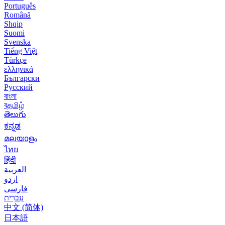
Português
Română
Shqip
Suomi
Svenska
Tiếng Việt
Türkçe
ελληνικά
Български
Русский
বাংলা
বதமிழ்
తెలుగు
ಕನ್ನಡ
മലയാളം
ไทย
हिंदी
العربية
اردو
فارسی
עִברִית
中文 (简体)
日本語