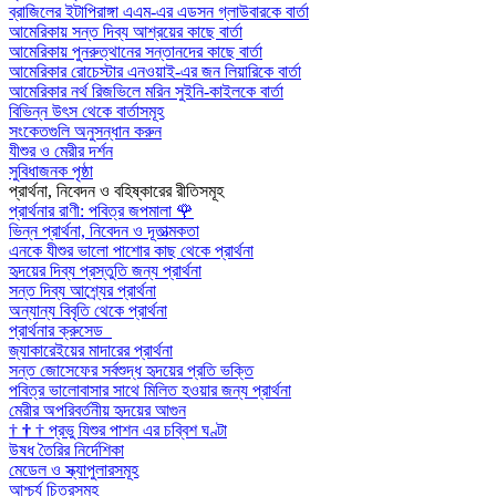
ব্রাজিলের ইটাপিরাঙ্গা এএম-এর এডসন গ্লাউবারকে বার্তা
আমেরিকায় সন্ত দিব্য আশ্রয়ের কাছে বার্তা
আমেরিকায় পুনরুত্থানের সন্তানদের কাছে বার্তা
আমেরিকার রোচেস্টার এনওয়াই-এর জন লিয়ারিকে বার্তা
আমেরিকার নর্থ রিজভিলে মরিন সুইনি-কাইলকে বার্তা
বিভিন্ন উৎস থেকে বার্তাসমূহ
সংকেতগুলি অনুসন্ধান করুন
যীশুর ও মেরীর দর্শন
সুবিধাজনক পৃষ্ঠা
প্রার্থনা, নিবেদন ও বহিষ্কারের রীতিসমূহ
প্রার্থনার রাণী: পবিত্র জপমালা
🌹
ভিন্ন প্রার্থনা, নিবেদন ও দূতাত্মকতা
এনকে যীশুর ভালো পাশোর কাছ থেকে প্রার্থনা
হৃদয়ের দিব্য প্রস্তুতি জন্য প্রার্থনা
সন্ত দিব্য আশ্র্যের প্রার্থনা
অন্যান্য বিবৃতি থেকে প্রার্থনা
প্রার্থনার ক্রুসেড
জ্যাকারেইয়ের মাদারের প্রার্থনা
সন্ত জোসেফের সর্বশুদ্ধ হৃদয়ের প্রতি ভক্তি
পবিত্র ভালোবাসার সাথে মিলিত হওয়ার জন্য প্রার্থনা
মেরীর অপরিবর্তনীয় হৃদয়ের আগুন
†
†
†
প্রভু যিশুর পাশন এর চব্বিশ ঘণ্টা
উষধ তৈরির নির্দেশিকা
মেডেল ও স্ক্যাপুলারসমূহ
আশ্চর্য চিত্রসমূহ