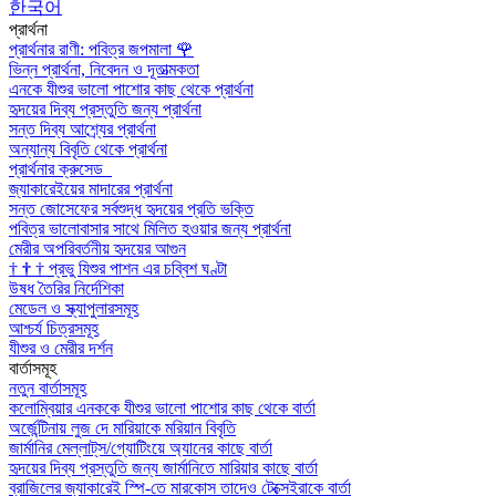
한국어
প্রার্থনা
প্রার্থনার রাণী: পবিত্র জপমালা
🌹
ভিন্ন প্রার্থনা, নিবেদন ও দূতাত্মকতা
এনকে যীশুর ভালো পাশোর কাছ থেকে প্রার্থনা
হৃদয়ের দিব্য প্রস্তুতি জন্য প্রার্থনা
সন্ত দিব্য আশ্র্যের প্রার্থনা
অন্যান্য বিবৃতি থেকে প্রার্থনা
প্রার্থনার ক্রুসেড
জ্যাকারেইয়ের মাদারের প্রার্থনা
সন্ত জোসেফের সর্বশুদ্ধ হৃদয়ের প্রতি ভক্তি
পবিত্র ভালোবাসার সাথে মিলিত হওয়ার জন্য প্রার্থনা
মেরীর অপরিবর্তনীয় হৃদয়ের আগুন
†
†
†
প্রভু যিশুর পাশন এর চব্বিশ ঘণ্টা
উষধ তৈরির নির্দেশিকা
মেডেল ও স্ক্যাপুলারসমূহ
আশ্চর্য চিত্রসমূহ
যীশুর ও মেরীর দর্শন
বার্তাসমূহ
নতুন বার্তাসমূহ
কলোম্বিয়ার এনককে যীশুর ভালো পাশোর কাছ থেকে বার্তা
অর্জেন্টিনায় লুজ দে মারিয়াকে মরিয়ান বিবৃতি
জার্মানির মেল্লাট্‌স/গ্যোটিংয়ে অ্যানের কাছে বার্তা
হৃদয়ের দিব্য প্রস্তুতি জন্য জার্মানিতে মারিয়ার কাছে বার্তা
ব্রাজিলের জ্যাকারেই স্পি-তে মারকোস তাদেও টেক্সেইরাকে বার্তা