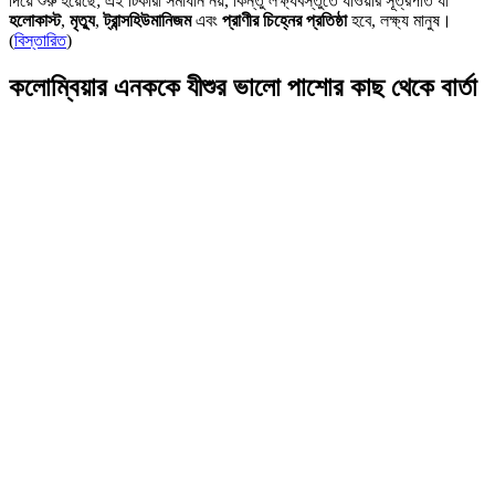
দিয়ে শুরু হয়েছে; এই টিকারা সমাধান নয়, কিন্তু লক্ষ্যবস্তুতে যাওয়ার সূত্রপাত যা
হলোকাস্ট
,
মৃত্যু
,
ট্রান্সহিউমানিজম
এবং
প্রাণীর চিহ্নের প্রতিষ্ঠা
হবে, লক্ষ্য মানুষ।
(
বিস্তারিত
)
কলোম্বিয়ার এনককে যীশুর ভালো পাশোর কাছ থেকে বার্তা