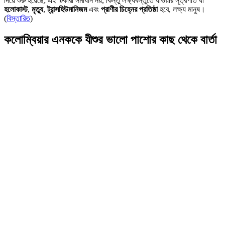
দিয়ে শুরু হয়েছে; এই টিকারা সমাধান নয়, কিন্তু লক্ষ্যবস্তুতে যাওয়ার সূত্রপাত যা
হলোকাস্ট
,
মৃত্যু
,
ট্রান্সহিউমানিজম
এবং
প্রাণীর চিহ্নের প্রতিষ্ঠা
হবে, লক্ষ্য মানুষ।
(
বিস্তারিত
)
কলোম্বিয়ার এনককে যীশুর ভালো পাশোর কাছ থেকে বার্তা