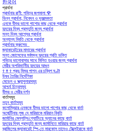
한국어
প্রার্থনা
প্রার্থনার রাণী: পবিত্র জপমালা
🌹
ভিন্ন প্রার্থনা, নিবেদন ও দূতাত্মকতা
এনকে যীশুর ভালো পাশোর কাছ থেকে প্রার্থনা
হৃদয়ের দিব্য প্রস্তুতি জন্য প্রার্থনা
সন্ত দিব্য আশ্র্যের প্রার্থনা
অন্যান্য বিবৃতি থেকে প্রার্থনা
প্রার্থনার ক্রুসেড
জ্যাকারেইয়ের মাদারের প্রার্থনা
সন্ত জোসেফের সর্বশুদ্ধ হৃদয়ের প্রতি ভক্তি
পবিত্র ভালোবাসার সাথে মিলিত হওয়ার জন্য প্রার্থনা
মেরীর অপরিবর্তনীয় হৃদয়ের আগুন
†
†
†
প্রভু যিশুর পাশন এর চব্বিশ ঘণ্টা
উষধ তৈরির নির্দেশিকা
মেডেল ও স্ক্যাপুলারসমূহ
আশ্চর্য চিত্রসমূহ
যীশুর ও মেরীর দর্শন
বার্তাসমূহ
নতুন বার্তাসমূহ
কলোম্বিয়ার এনককে যীশুর ভালো পাশোর কাছ থেকে বার্তা
অর্জেন্টিনায় লুজ দে মারিয়াকে মরিয়ান বিবৃতি
জার্মানির মেল্লাট্‌স/গ্যোটিংয়ে অ্যানের কাছে বার্তা
হৃদয়ের দিব্য প্রস্তুতি জন্য জার্মানিতে মারিয়ার কাছে বার্তা
ব্রাজিলের জ্যাকারেই স্পি-তে মারকোস তাদেও টেক্সেইরাকে বার্তা