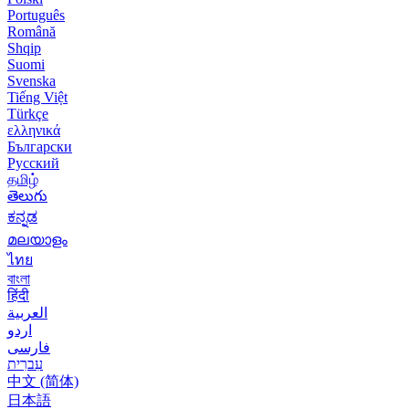
Português
Română
Shqip
Suomi
Svenska
Tiếng Việt
Türkçe
ελληνικά
Български
Русский
தமிழ்
తెలుగు
ಕನ್ನಡ
മലയാളം
ไทย
বাংলা
हिंदी
العربية
اردو
فارسی
עִברִית
中文 (简体)
日本語