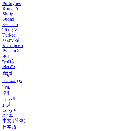
Português
Română
Shqip
Suomi
Svenska
Tiếng Việt
Türkçe
ελληνικά
Български
Русский
বাংলা
বதமிழ்
తెలుగు
ಕನ್ನಡ
മലയാളം
ไทย
हिंदी
العربية
اردو
فارسی
עִברִית
中文 (简体)
日本語