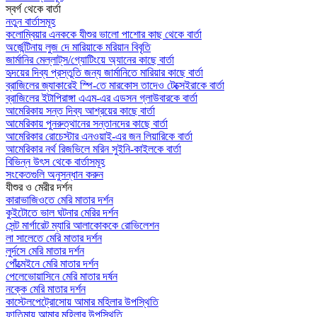
স্বর্গ থেকে বার্তা
নতুন বার্তাসমূহ
কলোম্বিয়ার এনককে যীশুর ভালো পাশোর কাছ থেকে বার্তা
অর্জেন্টিনায় লুজ দে মারিয়াকে মরিয়ান বিবৃতি
জার্মানির মেল্লাট্‌স/গ্যোটিংয়ে অ্যানের কাছে বার্তা
হৃদয়ের দিব্য প্রস্তুতি জন্য জার্মানিতে মারিয়ার কাছে বার্তা
ব্রাজিলের জ্যাকারেই স্পি-তে মারকোস তাদেও টেক্সেইরাকে বার্তা
ব্রাজিলের ইটাপিরাঙ্গা এএম-এর এডসন গ্লাউবারকে বার্তা
আমেরিকায় সন্ত দিব্য আশ্রয়ের কাছে বার্তা
আমেরিকায় পুনরুত্থানের সন্তানদের কাছে বার্তা
আমেরিকার রোচেস্টার এনওয়াই-এর জন লিয়ারিকে বার্তা
আমেরিকার নর্থ রিজভিলে মরিন সুইনি-কাইলকে বার্তা
বিভিন্ন উৎস থেকে বার্তাসমূহ
সংকেতগুলি অনুসন্ধান করুন
যীশুর ও মেরীর দর্শন
কারাভাজিওতে মেরি মাতার দর্শন
কুইটোতে ভাল ঘটনার মেরির দর্শন
সেন্ট মার্গারেট ম্যারি আলাকোককে রোভিলেশন
লা সালেতে মেরি মাতার দর্শন
লুর্দসে মেরি মাতার দর্শন
পোঁত্মেইনে মেরি মাতার দর্শন
পেলেভোয়াসিনে মেরি মাতার দর্ষন
নক্কে মেরি মাতার দর্শন
কাস্টেলপেট্রোসোয় আমার মহিলার উপস্থিতি
ফাতিমায় আমার মহিলার উপস্থিতি