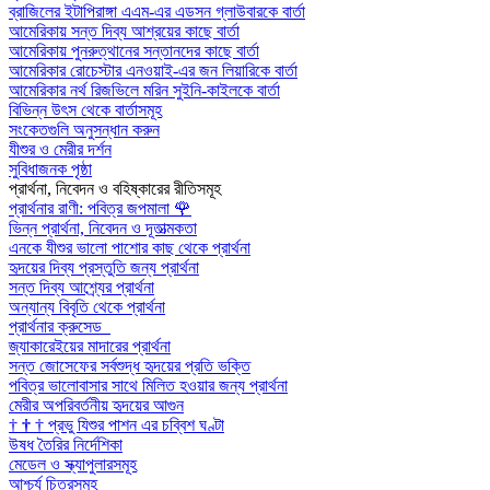
ব্রাজিলের ইটাপিরাঙ্গা এএম-এর এডসন গ্লাউবারকে বার্তা
আমেরিকায় সন্ত দিব্য আশ্রয়ের কাছে বার্তা
আমেরিকায় পুনরুত্থানের সন্তানদের কাছে বার্তা
আমেরিকার রোচেস্টার এনওয়াই-এর জন লিয়ারিকে বার্তা
আমেরিকার নর্থ রিজভিলে মরিন সুইনি-কাইলকে বার্তা
বিভিন্ন উৎস থেকে বার্তাসমূহ
সংকেতগুলি অনুসন্ধান করুন
যীশুর ও মেরীর দর্শন
সুবিধাজনক পৃষ্ঠা
প্রার্থনা, নিবেদন ও বহিষ্কারের রীতিসমূহ
প্রার্থনার রাণী: পবিত্র জপমালা
🌹
ভিন্ন প্রার্থনা, নিবেদন ও দূতাত্মকতা
এনকে যীশুর ভালো পাশোর কাছ থেকে প্রার্থনা
হৃদয়ের দিব্য প্রস্তুতি জন্য প্রার্থনা
সন্ত দিব্য আশ্র্যের প্রার্থনা
অন্যান্য বিবৃতি থেকে প্রার্থনা
প্রার্থনার ক্রুসেড
জ্যাকারেইয়ের মাদারের প্রার্থনা
সন্ত জোসেফের সর্বশুদ্ধ হৃদয়ের প্রতি ভক্তি
পবিত্র ভালোবাসার সাথে মিলিত হওয়ার জন্য প্রার্থনা
মেরীর অপরিবর্তনীয় হৃদয়ের আগুন
†
†
†
প্রভু যিশুর পাশন এর চব্বিশ ঘণ্টা
উষধ তৈরির নির্দেশিকা
মেডেল ও স্ক্যাপুলারসমূহ
আশ্চর্য চিত্রসমূহ