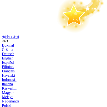
প্রার্থনা যোদ্ধা
বাংলা
Bokmål
Čeština
Deutsch
English
Español
Filipino
Français
Hrvatski
Indonesia
Italiana
Kiswahili
Magyar
Melayu
Nederlands
Polski