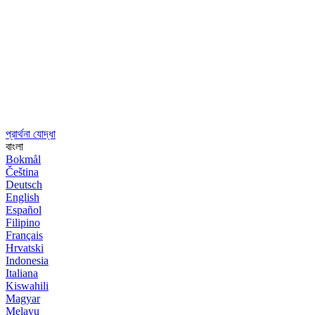
প্রার্থনা যোদ্ধা
বাংলা
Bokmål
Čeština
Deutsch
English
Español
Filipino
Français
Hrvatski
Indonesia
Italiana
Kiswahili
Magyar
Melayu