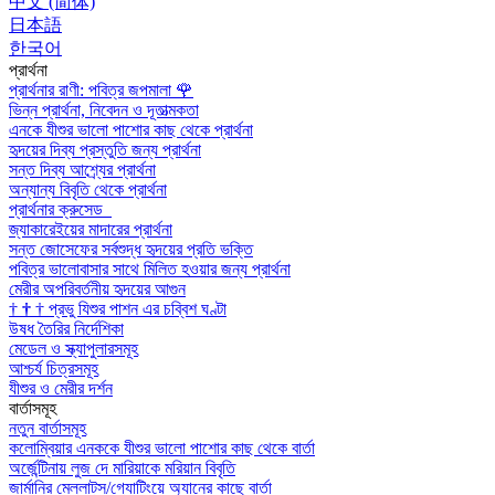
中文 (简体)
日本語
한국어
প্রার্থনা
প্রার্থনার রাণী: পবিত্র জপমালা
🌹
ভিন্ন প্রার্থনা, নিবেদন ও দূতাত্মকতা
এনকে যীশুর ভালো পাশোর কাছ থেকে প্রার্থনা
হৃদয়ের দিব্য প্রস্তুতি জন্য প্রার্থনা
সন্ত দিব্য আশ্র্যের প্রার্থনা
অন্যান্য বিবৃতি থেকে প্রার্থনা
প্রার্থনার ক্রুসেড
জ্যাকারেইয়ের মাদারের প্রার্থনা
সন্ত জোসেফের সর্বশুদ্ধ হৃদয়ের প্রতি ভক্তি
পবিত্র ভালোবাসার সাথে মিলিত হওয়ার জন্য প্রার্থনা
মেরীর অপরিবর্তনীয় হৃদয়ের আগুন
†
†
†
প্রভু যিশুর পাশন এর চব্বিশ ঘণ্টা
উষধ তৈরির নির্দেশিকা
মেডেল ও স্ক্যাপুলারসমূহ
আশ্চর্য চিত্রসমূহ
যীশুর ও মেরীর দর্শন
বার্তাসমূহ
নতুন বার্তাসমূহ
কলোম্বিয়ার এনককে যীশুর ভালো পাশোর কাছ থেকে বার্তা
অর্জেন্টিনায় লুজ দে মারিয়াকে মরিয়ান বিবৃতি
জার্মানির মেল্লাট্‌স/গ্যোটিংয়ে অ্যানের কাছে বার্তা