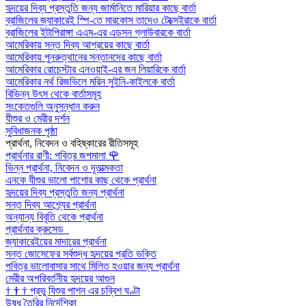
হৃদয়ের দিব্য প্রস্তুতি জন্য জার্মানিতে মারিয়ার কাছে বার্তা
ব্রাজিলের জ্যাকারেই স্পি-তে মারকোস তাদেও টেক্সেইরাকে বার্তা
ব্রাজিলের ইটাপিরাঙ্গা এএম-এর এডসন গ্লাউবারকে বার্তা
আমেরিকায় সন্ত দিব্য আশ্রয়ের কাছে বার্তা
আমেরিকায় পুনরুত্থানের সন্তানদের কাছে বার্তা
আমেরিকার রোচেস্টার এনওয়াই-এর জন লিয়ারিকে বার্তা
আমেরিকার নর্থ রিজভিলে মরিন সুইনি-কাইলকে বার্তা
বিভিন্ন উৎস থেকে বার্তাসমূহ
সংকেতগুলি অনুসন্ধান করুন
যীশুর ও মেরীর দর্শন
সুবিধাজনক পৃষ্ঠা
প্রার্থনা, নিবেদন ও বহিষ্কারের রীতিসমূহ
প্রার্থনার রাণী: পবিত্র জপমালা
🌹
ভিন্ন প্রার্থনা, নিবেদন ও দূতাত্মকতা
এনকে যীশুর ভালো পাশোর কাছ থেকে প্রার্থনা
হৃদয়ের দিব্য প্রস্তুতি জন্য প্রার্থনা
সন্ত দিব্য আশ্র্যের প্রার্থনা
অন্যান্য বিবৃতি থেকে প্রার্থনা
প্রার্থনার ক্রুসেড
জ্যাকারেইয়ের মাদারের প্রার্থনা
সন্ত জোসেফের সর্বশুদ্ধ হৃদয়ের প্রতি ভক্তি
পবিত্র ভালোবাসার সাথে মিলিত হওয়ার জন্য প্রার্থনা
মেরীর অপরিবর্তনীয় হৃদয়ের আগুন
†
†
†
প্রভু যিশুর পাশন এর চব্বিশ ঘণ্টা
উষধ তৈরির নির্দেশিকা