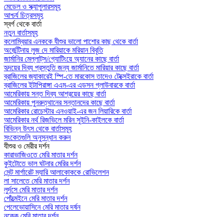
মেডেল ও স্ক্যাপুলারসমূহ
আশ্চর্য চিত্রসমূহ
স্বর্গ থেকে বার্তা
নতুন বার্তাসমূহ
কলোম্বিয়ার এনককে যীশুর ভালো পাশোর কাছ থেকে বার্তা
অর্জেন্টিনায় লুজ দে মারিয়াকে মরিয়ান বিবৃতি
জার্মানির মেল্লাট্‌স/গ্যোটিংয়ে অ্যানের কাছে বার্তা
হৃদয়ের দিব্য প্রস্তুতি জন্য জার্মানিতে মারিয়ার কাছে বার্তা
ব্রাজিলের জ্যাকারেই স্পি-তে মারকোস তাদেও টেক্সেইরাকে বার্তা
ব্রাজিলের ইটাপিরাঙ্গা এএম-এর এডসন গ্লাউবারকে বার্তা
আমেরিকায় সন্ত দিব্য আশ্রয়ের কাছে বার্তা
আমেরিকায় পুনরুত্থানের সন্তানদের কাছে বার্তা
আমেরিকার রোচেস্টার এনওয়াই-এর জন লিয়ারিকে বার্তা
আমেরিকার নর্থ রিজভিলে মরিন সুইনি-কাইলকে বার্তা
বিভিন্ন উৎস থেকে বার্তাসমূহ
সংকেতগুলি অনুসন্ধান করুন
যীশুর ও মেরীর দর্শন
কারাভাজিওতে মেরি মাতার দর্শন
কুইটোতে ভাল ঘটনার মেরির দর্শন
সেন্ট মার্গারেট ম্যারি আলাকোককে রোভিলেশন
লা সালেতে মেরি মাতার দর্শন
লুর্দসে মেরি মাতার দর্শন
পোঁত্মেইনে মেরি মাতার দর্শন
পেলেভোয়াসিনে মেরি মাতার দর্ষন
নক্কে মেরি মাতার দর্শন