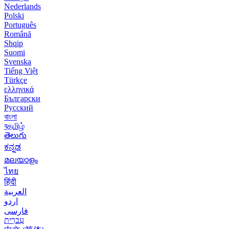
Nederlands
Polski
Português
Română
Shqip
Suomi
Svenska
Tiếng Việt
Türkçe
ελληνικά
Български
Русский
বাংলা
বதமிழ்
తెలుగు
ಕನ್ನಡ
മലയാളം
ไทย
हिंदी
العربية
اردو
فارسی
עִברִית