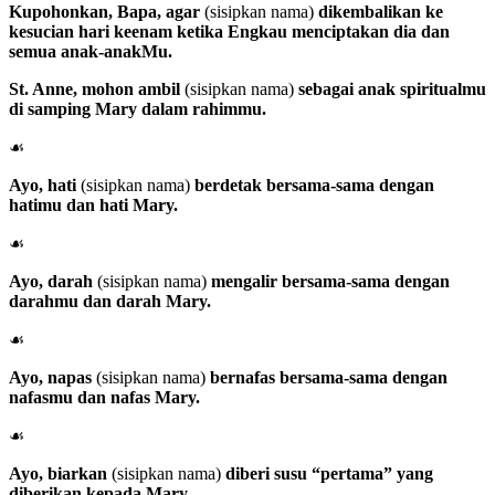
Kupohonkan, Bapa, agar
(sisipkan nama)
dikembalikan ke
kesucian hari keenam ketika Engkau menciptakan dia dan
semua anak-anakMu.
St. Anne
, mohon ambil
(sisipkan nama)
sebagai anak spiritualmu
di samping Mary dalam rahimmu.
☙
Ayo, hati
(sisipkan nama)
berdetak bersama-sama dengan
hatimu dan hati Mary.
☙
Ayo, darah
(sisipkan nama)
mengalir bersama-sama dengan
darahmu dan darah Mary.
☙
Ayo, napas
(sisipkan nama)
bernafas bersama-sama dengan
nafasmu dan nafas Mary.
☙
Ayo, biarkan
(sisipkan nama)
diberi susu “pertama” yang
diberikan kepada Mary.