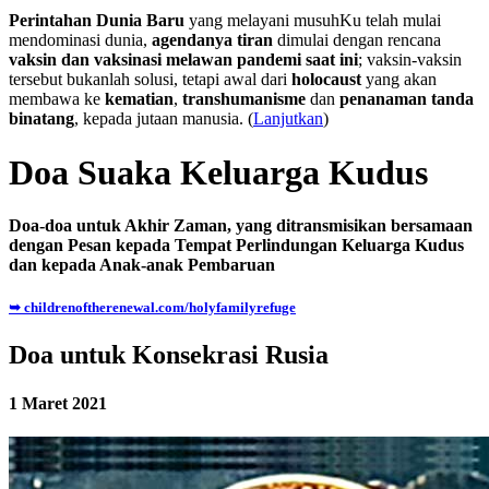
Perintahan Dunia Baru
yang melayani musuhKu telah mulai
mendominasi dunia,
agendanya tiran
dimulai dengan rencana
vaksin dan vaksinasi melawan pandemi saat ini
; vaksin-vaksin
tersebut bukanlah solusi, tetapi awal dari
holocaust
yang akan
membawa ke
kematian
,
transhumanisme
dan
penanaman tanda
binatang
, kepada jutaan manusia. (
Lanjutkan
)
Doa Suaka Keluarga Kudus
Doa-doa untuk Akhir Zaman, yang ditransmisikan bersamaan
dengan Pesan kepada Tempat Perlindungan Keluarga Kudus
dan kepada Anak-anak Pembaruan
➥ childrenoftherenewal.com/holyfamilyrefuge
Doa untuk Konsekrasi Rusia
1 Maret 2021