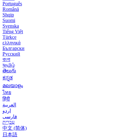
Português
Română
Shqip
Suomi
Svenska
Tiếng Việt
Türkçe
ελληνικά
Български
Русский
বাংলা
বதமிழ்
తెలుగు
ಕನ್ನಡ
മലയാളം
ไทย
हिंदी
العربية
اردو
فارسی
עִברִית
中文 (简体)
日本語