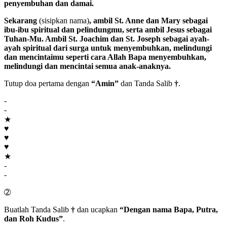
penyembuhan dan damai.
Sekarang
(sisipkan nama)
, ambil
St. Anne
dan
Mary
sebagai
ibu-ibu spiritual dan pelindungmu, serta ambil
Jesus
sebagai
Tuhan
-Mu. Ambil
St. Joachim
dan
St. Joseph
sebagai ayah-
ayah spiritual dari surga untuk menyembuhkan, melindungi
dan mencintaimu seperti cara
Allah Bapa
menyembuhkan,
melindungi dan mencintai semua anak-anaknya.
Tutup doa pertama dengan
“Amin”
dan Tanda Salib
†
.
-
-
★
♥
♥
♥
★
-
-
➁
Buatlah Tanda Salib
†
dan ucapkan
“Dengan nama Bapa, Putra,
dan Roh Kudus”
.