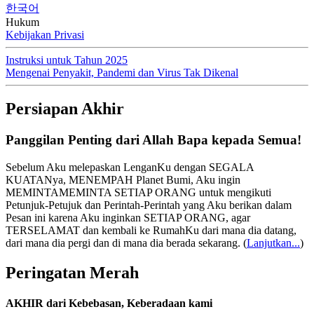
한국어
Hukum
Kebijakan Privasi
Instruksi untuk Tahun 2025
Mengenai Penyakit, Pandemi dan Virus Tak Dikenal
Persiapan Akhir
Panggilan Penting dari Allah Bapa kepada Semua!
Sebelum Aku melepaskan LenganKu dengan SEGALA
KUATANya, MENEMPAH Planet Bumi, Aku ingin
MEMINTAMEMINTA SETIAP ORANG untuk mengikuti
Petunjuk-Petujuk dan Perintah-Perintah yang Aku berikan dalam
Pesan ini karena Aku inginkan SETIAP ORANG, agar
TERSELAMAT dan kembali ke RumahKu dari mana dia datang,
dari mana dia pergi dan di mana dia berada sekarang.
(
Lanjutkan...
)
Peringatan Merah
AKHIR dari Kebebasan, Keberadaan kami