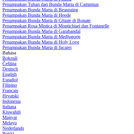
Penampakan Tuhan dan Bunda Maria di Campinas
Penampakan Bunda Maria di Beauraing
Penampakan Bunda Maria di Heede
Penampakan Bunda Maria di Ghiaie di Bonate
Penampakan Rosa Mistica di Montichiari dan Fontanelle
Penampakan Bunda Maria di Garabandal
Penampakan Bunda Maria di Medjugorje
Penampakan Bunda Maria di Holy Love
Penampakan Bunda Maria di Jacarei
Bahasa
Bokmål
Čeština
Deutsch
English
Español
Filipino
Français
Hrvatski
Indonesia
Italiana
Kiswahili
Magyar
Melayu
Nederlands
Polski