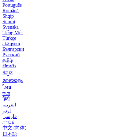
Português
Română
Shqip
Suomi
Svenska
Tiếng Việt
Türkçe
ελληνικά
Български
Русский
தமிழ்
తెలుగు
ಕನ್ನಡ
മലയാളം
ไทย
বাংলা
हिंदी
العربية
اردو
فارسی
עִברִית
中文 (简体)
日本語