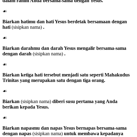
dalam rahim Anda bersama-sama dengan Yesus.
☙
Biarkan hatimu dan hati Yesus berdetak bersamaan dengan
hati
(sisipkan nama)
.
☙
Biarkan darahmu dan darah Yesus mengalir bersama-sama
dengan darah
(sisipkan nama)
.
☙
Biarkan ketiga hati tersebut menjadi satu seperti Mahakudus
Trinitas yang merupakan satu dengan tiga orang.
☙
Biarkan
(sisipkan nama)
diberi susu pertama yang Anda
berikan kepada Yesus.
☙
Biarkan napasmu dan napas Yesus bernapas bersama-sama
dengan napas
(sisipkan nama)
untuk membawa kepadanya