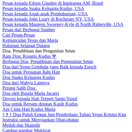
Pesan kepada Edson Glauber di Itapiranga AM, Brasil
Pesan kepada Suaka Keluarga Kudus, USA
Pesan kepada Anak-anak Pembaharuan, USA
Pesan kepada John Leary di Rochester NY, USA
Pesan kepada Maureen Sweeney-Kyle di North Ridgeville, USA
Pesan dari Berbagai Sumber
Cari Pesan-Pesan
Kemunculan Yesus dan Maria
Halaman Selamat Datang
Doa, Penahbisan dan Pengusiran Setan
Ratu Doa: Rosario Kudus
🌹
Berbagai Doa, Penahbisan dan Pengusiran Setan
Doa dari Yesus Gembala yang Baik kepada Enoch
Doa untuk Persiapan Ilahi Hati
Doa Suaka Keluarga Kudus
Doa dari Wahyu Lainnya
Perang Salib Doa
Doa oleh Bunda Maria Jacarei
Devosi kepada Hati Terpuji Santo Yusuf
Doa untuk Bersatu dengan Kasih Kudus
Api Cinta Hati Kudus Maria
†
†
†
Dua Puluh Empat Jam Penderitaan Tuhan Yesus Kristus Kita
Instruksi untuk Menyiapkan Obat-obatan
Medali dan Skapulir
Gambar-gambar Mukjizat