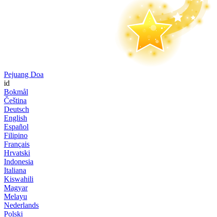
Pejuang Doa
id
Bokmål
Čeština
Deutsch
English
Español
Filipino
Français
Hrvatski
Indonesia
Italiana
Kiswahili
Magyar
Melayu
Nederlands
Polski