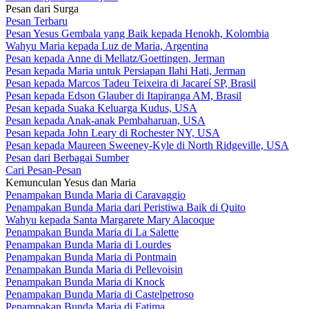
Pesan dari Surga
Pesan Terbaru
Pesan Yesus Gembala yang Baik kepada Henokh, Kolombia
Wahyu Maria kepada Luz de Maria, Argentina
Pesan kepada Anne di Mellatz/Goettingen, Jerman
Pesan kepada Maria untuk Persiapan Ilahi Hati, Jerman
Pesan kepada Marcos Tadeu Teixeira di Jacareí SP, Brasil
Pesan kepada Edson Glauber di Itapiranga AM, Brasil
Pesan kepada Suaka Keluarga Kudus, USA
Pesan kepada Anak-anak Pembaharuan, USA
Pesan kepada John Leary di Rochester NY, USA
Pesan kepada Maureen Sweeney-Kyle di North Ridgeville, USA
Pesan dari Berbagai Sumber
Cari Pesan-Pesan
Kemunculan Yesus dan Maria
Penampakan Bunda Maria di Caravaggio
Penampakan Bunda Maria dari Peristiwa Baik di Quito
Wahyu kepada Santa Margarete Mary Alacoque
Penampakan Bunda Maria di La Salette
Penampakan Bunda Maria di Lourdes
Penampakan Bunda Maria di Pontmain
Penampakan Bunda Maria di Pellevoisin
Penampakan Bunda Maria di Knock
Penampakan Bunda Maria di Castelpetroso
Penampakan Bunda Maria di Fatima