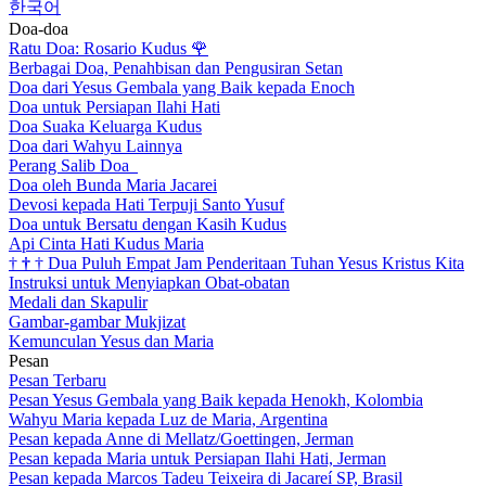
한국어
Doa-doa
Ratu Doa: Rosario Kudus
🌹
Berbagai Doa, Penahbisan dan Pengusiran Setan
Doa dari Yesus Gembala yang Baik kepada Enoch
Doa untuk Persiapan Ilahi Hati
Doa Suaka Keluarga Kudus
Doa dari Wahyu Lainnya
Perang Salib Doa
Doa oleh Bunda Maria Jacarei
Devosi kepada Hati Terpuji Santo Yusuf
Doa untuk Bersatu dengan Kasih Kudus
Api Cinta Hati Kudus Maria
†
†
†
Dua Puluh Empat Jam Penderitaan Tuhan Yesus Kristus Kita
Instruksi untuk Menyiapkan Obat-obatan
Medali dan Skapulir
Gambar-gambar Mukjizat
Kemunculan Yesus dan Maria
Pesan
Pesan Terbaru
Pesan Yesus Gembala yang Baik kepada Henokh, Kolombia
Wahyu Maria kepada Luz de Maria, Argentina
Pesan kepada Anne di Mellatz/Goettingen, Jerman
Pesan kepada Maria untuk Persiapan Ilahi Hati, Jerman
Pesan kepada Marcos Tadeu Teixeira di Jacareí SP, Brasil