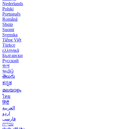
Nederlands
Polski
Português
Română
Shqip
Suomi
Svenska
Tiếng Việt
Türkçe
ελληνικά
Български
Русский
বাংলা
বதமிழ்
తెలుగు
ಕನ್ನಡ
മലയാളം
ไทย
हिंदी
العربية
اردو
فارسی
עִברִית