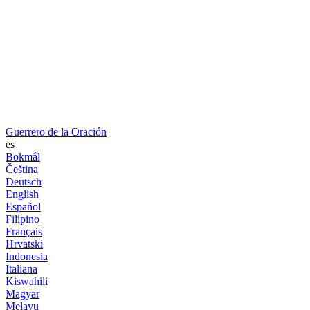
Guerrero de la Oración
es
Bokmål
Čeština
Deutsch
English
Español
Filipino
Français
Hrvatski
Indonesia
Italiana
Kiswahili
Magyar
Melayu