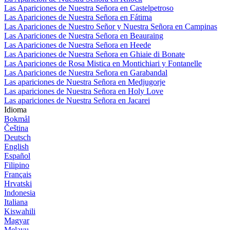
Las Apariciones de Nuestra Señora en Castelpetroso
Las Apariciones de Nuestra Señora en Fátima
Las Apariciones de Nuestro Señor y Nuestra Señora en Campinas
Las Apariciones de Nuestra Señora en Beauraing
Las Apariciones de Nuestra Señora en Heede
Las Apariciones de Nuestra Señora en Ghiaie di Bonate
Las Apariciones de Rosa Mistica en Montichiari y Fontanelle
Las Apariciones de Nuestra Señora en Garabandal
Las apariciones de Nuestra Señora en Medjugorje
Las apariciones de Nuestra Señora en Holy Love
Las apariciones de Nuestra Señora en Jacarei
Idioma
Bokmål
Čeština
Deutsch
English
Español
Filipino
Français
Hrvatski
Indonesia
Italiana
Kiswahili
Magyar
Melayu