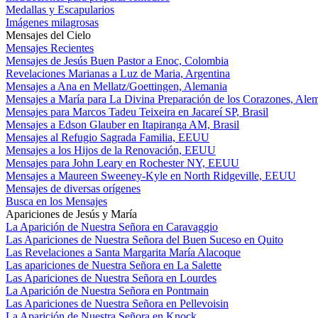
Medallas y Escapularios
Imágenes milagrosas
Mensajes del Cielo
Mensajes Recientes
Mensajes de Jesús Buen Pastor a Enoc, Colombia
Revelaciones Marianas a Luz de Maria, Argentina
Mensajes a Ana en Mellatz/Goettingen, Alemania
Mensajes a María para La Divina Preparación de los Corazones, Ale
Mensajes para Marcos Tadeu Teixeira en Jacareí SP, Brasil
Mensajes a Edson Glauber en Itapiranga AM, Brasil
Mensajes al Refugio Sagrada Familia, EEUU
Mensajes a los Hijos de la Renovación, EEUU
Mensajes para John Leary en Rochester NY, EEUU
Mensajes a Maureen Sweeney-Kyle en North Ridgeville, EEUU
Mensajes de diversas orígenes
Busca en los Mensajes
Apariciones de Jesús y María
La Aparición de Nuestra Señora en Caravaggio
Las Apariciones de Nuestra Señora del Buen Suceso en Quito
Las Revelaciones a Santa Margarita María Alacoque
Las apariciones de Nuestra Señora en La Salette
Las Apariciones de Nuestra Señora en Lourdes
La Aparición de Nuestra Señora en Pontmain
Las Apariciones de Nuestra Señora en Pellevoisin
La Aparición de Nuestra Señora en Knock