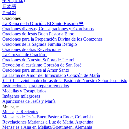
中文 (简体)
日本語
한국어
Oraciones
La Reina de la Oración: El Santo Rosario
🌹
Oraciones diversas, Consagraciones y Exorcismos
Oraciones de Jesús Buen Pastor a Enoc
Oraciones para la Preparación Divina de los Corazones
Oraciones de la Sagrada Familia Refugio
Oraciones de otras Revelaciones
La Cruzada de Oración
Oraciones de Nuestra Señora de Jacarei
Devoción al castísimo Corazón de San José
Oraciones para unirse al Amor Santo
La Llama de Amor del Inmaculado Corazón de María
†
†
†
Las veinticuatro horas de la Pasión de Nuestro Señor Jesucristo
Instrucciones para preparar remedios
Medallas y Escapularios
Imágenes milagrosas
Apariciones de Jesús y María
Mensajes
Mensajes Recientes
Mensajes de Jesús Buen Pastor a Enoc, Colombia
Revelaciones Marianas a Luz de Maria, Argentina
Mensajes a Ana en Mellatz/Goettingen, Alemania