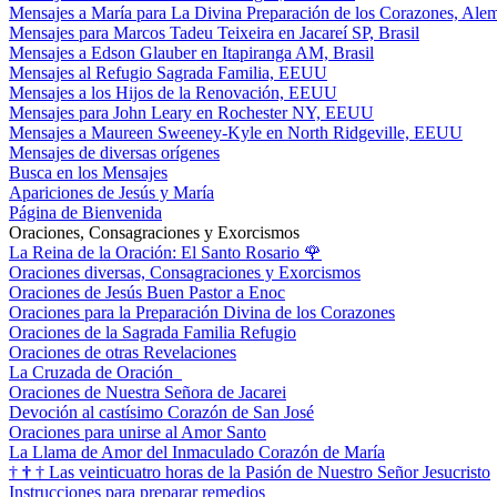
Mensajes a María para La Divina Preparación de los Corazones, Ale
Mensajes para Marcos Tadeu Teixeira en Jacareí SP, Brasil
Mensajes a Edson Glauber en Itapiranga AM, Brasil
Mensajes al Refugio Sagrada Familia, EEUU
Mensajes a los Hijos de la Renovación, EEUU
Mensajes para John Leary en Rochester NY, EEUU
Mensajes a Maureen Sweeney-Kyle en North Ridgeville, EEUU
Mensajes de diversas orígenes
Busca en los Mensajes
Apariciones de Jesús y María
Página de Bienvenida
Oraciones, Consagraciones y Exorcismos
La Reina de la Oración: El Santo Rosario
🌹
Oraciones diversas, Consagraciones y Exorcismos
Oraciones de Jesús Buen Pastor a Enoc
Oraciones para la Preparación Divina de los Corazones
Oraciones de la Sagrada Familia Refugio
Oraciones de otras Revelaciones
La Cruzada de Oración
Oraciones de Nuestra Señora de Jacarei
Devoción al castísimo Corazón de San José
Oraciones para unirse al Amor Santo
La Llama de Amor del Inmaculado Corazón de María
†
†
†
Las veinticuatro horas de la Pasión de Nuestro Señor Jesucristo
Instrucciones para preparar remedios