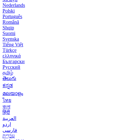
Nederlands
Polski
Português
Română
Shqip
Suomi
Svenska
Tiếng Việt
Türkçe
ελληνικά
Български
Русский
தமிழ்
తెలుగు
ಕನ್ನಡ
മലയാളം
ไทย
বাংলা
हिंदी
العربية
اردو
فارسی
עִברִית