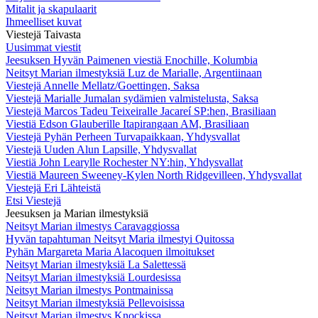
Mitalit ja skapulaarit
Ihmeelliset kuvat
Viestejä Taivasta
Uusimmat viestit
Jeesuksen Hyvän Paimenen viestiä Enochille, Kolumbia
Neitsyt Marian ilmestyksiä Luz de Marialle, Argentiinaan
Viestejä Annelle Mellatz/Goettingen, Saksa
Viestejä Marialle Jumalan sydämien valmistelusta, Saksa
Viestejä Marcos Tadeu Teixeiralle Jacareí SP:hen, Brasiliaan
Viestiä Edson Glauberille Itapirangaan AM, Brasiliaan
Viestejä Pyhän Perheen Turvapaikkaan, Yhdysvallat
Viestejä Uuden Alun Lapsille, Yhdysvallat
Viestiä John Learylle Rochester NY:hin, Yhdysvallat
Viestiä Maureen Sweeney-Kylen North Ridgevilleen, Yhdysvallat
Viestejä Eri Lähteistä
Etsi Viestejä
Jeesuksen ja Marian ilmestyksiä
Neitsyt Marian ilmestys Caravaggiossa
Hyvän tapahtuman Neitsyt Maria ilmestyi Quitossa
Pyhän Margareta Maria Alacoquen ilmoitukset
Neitsyt Marian ilmestyksiä La Salettessä
Neitsyt Marian ilmestyksiä Lourdesissa
Neitsyt Marian ilmestys Pontmainissa
Neitsyt Marian ilmestyksiä Pellevoisissa
Neitsyt Marian ilmestys Knockissa