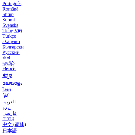
Português
Română
Shqip
Suomi
Svenska
Tiếng Việt
Türkçe
ελληνικά
Български
Русский
বাংলা
বதமிழ்
తెలుగు
ಕನ್ನಡ
മലയാളം
ไทย
हिंदी
العربية
اردو
فارسی
עִברִית
中文 (简体)
日本語