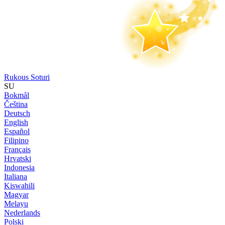
Rukous Soturi
SU
Bokmål
Čeština
Deutsch
English
Español
Filipino
Français
Hrvatski
Indonesia
Italiana
Kiswahili
Magyar
Melayu
Nederlands
Polski