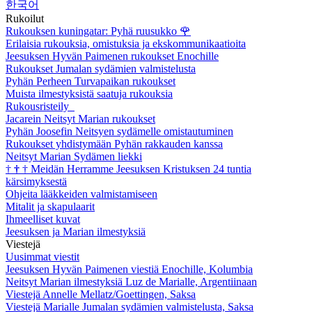
한국어
Rukoilut
Rukouksen kuningatar: Pyhä ruusukko
🌹
Erilaisia rukouksia, omistuksia ja ekskommunikaatioita
Jeesuksen Hyvän Paimenen rukoukset Enochille
Rukoukset Jumalan sydämien valmistelusta
Pyhän Perheen Turvapaikan rukoukset
Muista ilmestyksistä saatuja rukouksia
Rukousristeily
Jacarein Neitsyt Marian rukoukset
Pyhän Joosefin Neitsyen sydämelle omistautuminen
Rukoukset yhdistymään Pyhän rakkauden kanssa
Neitsyt Marian Sydämen liekki
†
†
†
Meidän Herramme Jeesuksen Kristuksen 24 tuntia
kärsimyksestä
Ohjeita lääkkeiden valmistamiseen
Mitalit ja skapulaarit
Ihmeelliset kuvat
Jeesuksen ja Marian ilmestyksiä
Viestejä
Uusimmat viestit
Jeesuksen Hyvän Paimenen viestiä Enochille, Kolumbia
Neitsyt Marian ilmestyksiä Luz de Marialle, Argentiinaan
Viestejä Annelle Mellatz/Goettingen, Saksa
Viestejä Marialle Jumalan sydämien valmistelusta, Saksa