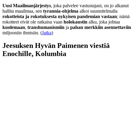
Uusi Maailmanjärjestys
, joka palvelee vastustajani, on jo alkanut
hallita maailmaa, sen
tyrannia-ohjelma
alkoi suunnitelmalla
rokotteista ja rokotuksesta nykyisen pandemian vastaan
; nämä
rokotteet eivät ole ratkaisu vaan
holokaustin
alku, joka johtaa
kuolemaan
,
transhumanismiin
ja
pahan merkkiin asennettaviin
miljooniin ihmisiin. (
Jatka
)
Jeesuksen Hyvän Paimenen viestiä
Enochille, Kolumbia