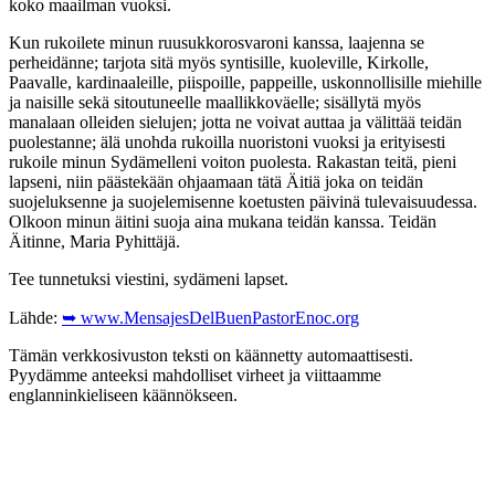
koko maailman vuoksi.
Kun rukoilete minun ruusukkorosvaroni kanssa, laajenna se
perheidänne; tarjota sitä myös syntisille, kuoleville, Kirkolle,
Paavalle, kardinaaleille, piispoille, pappeille, uskonnollisille miehille
ja naisille sekä sitoutuneelle maallikkoväelle; sisällytä myös
manalaan olleiden sielujen; jotta ne voivat auttaa ja välittää teidän
puolestanne; älä unohda rukoilla nuoristoni vuoksi ja erityisesti
rukoile minun Sydämelleni voiton puolesta. Rakastan teitä, pieni
lapseni, niin päästekään ohjaamaan tätä Äitiä joka on teidän
suojeluksenne ja suojelemisenne koetusten päivinä tulevaisuudessa.
Olkoon minun äitini suoja aina mukana teidän kanssa. Teidän
Äitinne, Maria Pyhittäjä.
Tee tunnetuksi viestini, sydämeni lapset.
Lähde:
➥ www.MensajesDelBuenPastorEnoc.org
Tämän verkkosivuston teksti on käännetty automaattisesti.
Pyydämme anteeksi mahdolliset virheet ja viittaamme
englanninkieliseen käännökseen.