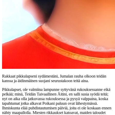
Rakkaat pikkulapseni sydämestäni, Jumalan rauha olkoon teidän
kanssa ja äidinmäinen suojani seurustakoon teitä aina.
Pikkulapset, ole valmiina lampunne syttyvänä rukouksessanne eikä
pelkää; minä, Teidän Taivaallinen Äitini, en salli susia syödä teitä;
nyt on aika olla jatkuvassa rukouksessa ja pysyä valppaina, koska
tapahtumat jotka alkavat Poikani paluun ovat lähestymässä.
Ihmiskunta elää puhdistautumisen päiviä, joita ei ole koskaan ennen
nähty maapallolla. Miesten rikkaukset katoavat, maiden taloudet