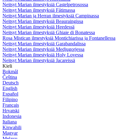
Neitsyt Marian ilmestyksiä Castelpetrosossa
Neitsyt Marian ilmestyksiä Fátimassa
Neitsyt Marian ja Herran ilmestyksiä Campinassa
Neitsyt Marian ilmestyksiä Beauraingissa
Neitsyt Marian ilmestyksiä Heedessä
Neitsyt Marian ilmestyksiä Ghiaie di Bonatessa
Rosa Mistican ilmestyksiä Montichiarissa ja Fontanellessa
Neitsyt Marian ilmestyksiä Garabandalissa
Neitsyt Marian ilmestyksiä Medjugorjessa
Neitsyt Marian ilmestyksiä Holy Lovessa
Neitsyt Marian ilmestyksiä Jacareissä
Kieli
Bokmål
Čeština
Deutsch
English
Español
Filipino
Français
Hrvatski
Indonesia
Italiana
Kiswahili
Magyar
Melayu