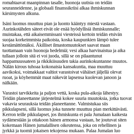
romahtaavat maanpinnan tasalle, huonoja uutisia on teidän
seuranneidenne, ja globaali finanssikriisi alkaa ihmiskunnan
kärsimysten alkuna.
Isäni luomus muuttuu pian ja luonto kääntyy miestä vastaan.
Aurinkotähden säteet eivät ole enää hyödyllisiä ihmiskunnalle;
muistakaa, että aikaisemmissani viesteissä kertoin teidän etsivän
suojaa korkeimmista paikoista, koska kaupunkien lämpö tulee
kestämättömäksi. Äkilliset ilmastomuutokset saavat maan
tuottamaan vain huonoja hedelmiä; vesi alkaa harvinaistua ja aika
tullaan jolloin sitä ei voi juoda, sillä se on pilaantunut
happamuussateen ja rikkikiisuuden takia aurinkokuntanne muutos.
Nälän kirous tuhoaa kokonaisia kansakuntia, maa muuttuu
aavikoksi, voimakkaat valtiot varastoivat vähäiset jäljellä olevat
ruoat, ja köyhemmät maat näkevät lapsensa kuolevan janoon ja
nälkään.
Varastoi tarvikkeita ja paljon vettä, koska pula-aikoja lähestyy.
Teidän planeettanne järjestelmä kokee suuria muutoksia, jotka tuovat
vakavia seurauksia teidän planeettanne. Valmistukaa siis
pikkulapseni, sillä luomus joka tunnete muuttuu pian merkittävästi.
Kerron teille pikkulapset, jos ihmiskunta ei pala Jumalaan kaikesta
sydämestään ja ottakoon hänen armonsa vastaan, he joutuvat siten
kokemaan Hänen jumalallisen oikeutensa, joka on rehellinen ja
jyrkkä ja tuomii jokaisen tekojensa mukaan. Palaa Jumalan luo