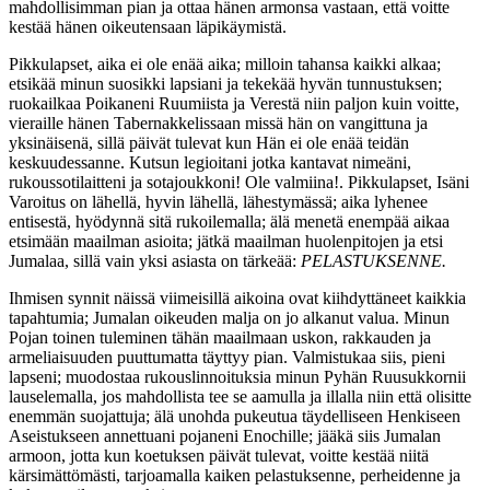
mahdollisimman pian ja ottaa hänen armonsa vastaan, että voitte
kestää hänen oikeutensaan läpikäymistä.
Pikkulapset, aika ei ole enää aika; milloin tahansa kaikki alkaa;
etsikää minun suosikki lapsiani ja tekekää hyvän tunnustuksen;
ruokailkaa Poikaneni Ruumiista ja Verestä niin paljon kuin voitte,
vieraille hänen Tabernakkelissaan missä hän on vangittuna ja
yksinäisenä, sillä päivät tulevat kun Hän ei ole enää teidän
keskuudessanne. Kutsun legioitani jotka kantavat nimeäni,
rukoussotilaitteni ja sotajoukkoni! Ole valmiina!. Pikkulapset, Isäni
Varoitus on lähellä, hyvin lähellä, lähestymässä; aika lyhenee
entisestä, hyödynnä sitä rukoilemalla; älä menetä enempää aikaa
etsimään maailman asioita; jätkä maailman huolenpitojen ja etsi
Jumalaa, sillä vain yksi asiasta on tärkeää:
PELASTUKSENNE.
Ihmisen synnit näissä viimeisillä aikoina ovat kiihdyttäneet kaikkia
tapahtumia; Jumalan oikeuden malja on jo alkanut valua. Minun
Pojan toinen tuleminen tähän maailmaan uskon, rakkauden ja
armeliaisuuden puuttumatta täyttyy pian. Valmistukaa siis, pieni
lapseni; muodostaa rukouslinnoituksia minun Pyhän Ruusukkornii
lauselemalla, jos mahdollista tee se aamulla ja illalla niin että olisitte
enemmän suojattuja; älä unohda pukeutua täydelliseen Henkiseen
Aseistukseen annettuani pojaneni Enochille; jääkä siis Jumalan
armoon, jotta kun koetuksen päivät tulevat, voitte kestää niitä
kärsimättömästi, tarjoamalla kaiken pelastuksenne, perheidenne ja