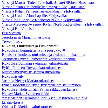
Viestejä Marcos Tadeu Teixeiralle Jacareí SP:hen, Brasiliaan
Viestiä Edson Glauberille Itapirangaan AM, Brasiliaan
Viestejä Pyhän Perheen Turvapaikkaan, Yhdysvallat
Viestejä Uuden Alun Lapsille, Yhdysvallat
Viestiä John Learylle Rochester NY:hin, Yhdysvallat
Viestiä Maureen Sweeney-Kylen North Ridgevilleen, Yhdysvallat
Viestejä Eri Lähteistä
Etsi Viestejä
Jeesuksen ja Marian ilmestyksiä
Tervetuloasivu
Rukoilut, Omistukset ja Ekskorsismit
Rukouksen kuningatar: Pyhä ruusukko
🌹
Erilaisia rukouksia, omistuksia ja ekskommunikaatioita
Jeesuksen Hyvän Paimenen rukoukset Enochille
Rukoukset Jumalan sydämien valmistelusta
Pyhän Perheen Turvapaikan rukoukset
Muista ilmestyksistä saatuja rukouksia
Rukousristeily
Jacarein Neitsyt Marian rukoukset
Pyhän Joosefin Neitsyen sydämelle omistautuminen
Rukoukset yhdistymään Pyhän rakkauden kanssa
Neitsyt Marian Sydämen liekki
†
†
†
Meidän Herramme Jeesuksen Kristuksen 24 tuntia
kärsimyksestä
Ohjeita lääkkeiden valmistamiseen