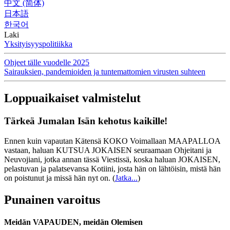
中文 (简体)
日本語
한국어
Laki
Yksityisyyspolitiikka
Ohjeet tälle vuodelle 2025
Sairauksien, pandemioiden ja tuntemattomien virusten suhteen
Loppuaikaiset valmistelut
Tärkeä Jumalan Isän kehotus kaikille!
Ennen kuin vapautan Kätensä KOKO Voimallaan MAAPALLOA
vastaan, haluan KUTSUA JOKAISEN seuraamaan Ohjeitani ja
Neuvojiani, jotka annan tässä Viestissä, koska haluan JOKAISEN,
pelastuvan ja palatsevansa Kotiini, josta hän on lähtöisin, mistä hän
on poistunut ja missä hän nyt on.
(
Jatka...
)
Punainen varoitus
Meidän VAPAUDEN, meidän Olemisen