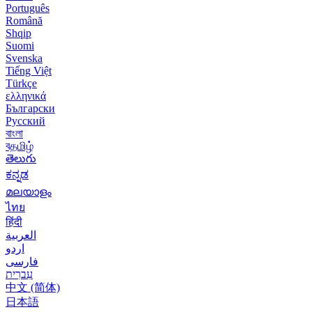
Português
Română
Shqip
Suomi
Svenska
Tiếng Việt
Türkçe
ελληνικά
Български
Русский
বাংলা
বதமிழ்
తెలుగు
ಕನ್ನಡ
മലയാളം
ไทย
हिंदी
العربية
اردو
فارسی
עִברִית
中文 (简体)
日本語