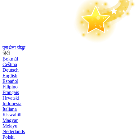
प्रार्थना योद्धा
हिंदी
Bokmål
Čeština
Deutsch
English
Español
Filipino
Français
Hrvatski
Indonesia
Italiana
Kiswahili
Magyar
Melayu
Nederlands
Polski