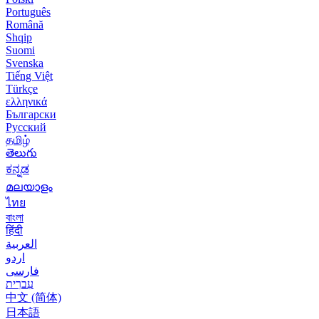
Português
Română
Shqip
Suomi
Svenska
Tiếng Việt
Türkçe
ελληνικά
Български
Русский
தமிழ்
తెలుగు
ಕನ್ನಡ
മലയാളം
ไทย
বাংলা
हिंदी
العربية
اردو
فارسی
עִברִית
中文 (简体)
日本語