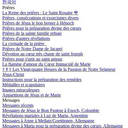
한국어
Prières
La Reine des prières : Le Saint Rosaire
🌹
Prières, consécrations et exorcismes divers
Prières de Jésus le bon berger à Hénoch
Prières pour la préparation divine des cœurs
Prières de la sainte famille refuge
Prières d'autres révélations
La croisade de la prière
Prières de Notre Dame de Jacarei
Dévotion au cœur très chaste de saint Joseph
Prières pour s'unir au saint amour
La flamme d'amour du Cœur Immaculé de Marie
†
†
†
Les Vingt-quatre Heures de la Passion de Notre Seigneur
Jésus-Christ
Instructions pour la préparation des remèdes
Médailles et scapulaires
Images miraculeuses
Apparitions de Jésus et de Marie
Messages
Messages récents
Messages de Jésus le Bon Pasteur à Enoch, Colombie
Révélations mariales à Luz de Maria, Argentine
Messages à Anne à Mellatz/Goettingen, Allemagne
Messages à Maria pour la préparation divine des cœurs, Allemagne