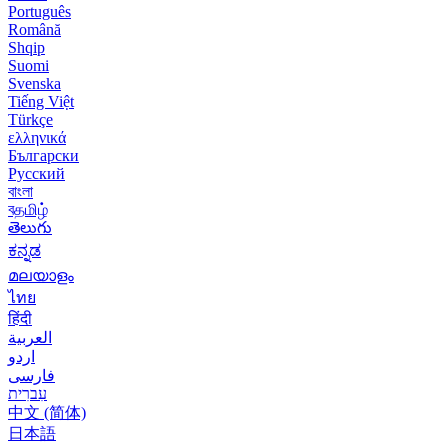
Português
Română
Shqip
Suomi
Svenska
Tiếng Việt
Türkçe
ελληνικά
Български
Русский
বাংলা
বதமிழ்
తెలుగు
ಕನ್ನಡ
മലയാളം
ไทย
हिंदी
العربية
اردو
فارسی
עִברִית
中文 (简体)
日本語