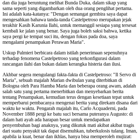
dan dia juga beruntung melihat Bunda Duka, dalam sikap yang
sama seperti yang digambarkan oleh dua orang penglihat pertama.
Ini adalah kata-katanya: "Dengan semangat gembira saya dapat
mengesahkan bahawa tanda-tanda Castelpetroso merupakan jejak
terakhir Kasih Karunia Ilahi, untuk memanggil sesiapa yang tersesat
kembali ke jalan yang benar. Saya juga boleh saksi bahwa, ketika
saya pergi ke tempat suci itu, dengan fokus pada doa, saya
mengalami penampakan Perawan Maria".
Uskup Palmieri berbicara dalam istilah penerimaan sepenuhnya
terhadap fenomena Castelpetroso yang terkonfigurasi dalam
rancangan ilahi dan bukan dalam kerangka histeria dan ilusi.
Akhbar segera mengulangi fakta-fakta di Castelpetroso: "Il Servo di
Maria", sebuah majalah Marian dwibulan yang diterbitkan di
Bologna oleh Para Hamba Maria dan beberapa orang awam, adalah
salah satu yang pertama menerbitkan dan menyebarkan berita
tentang Penampakan, kemudian terus dengan kesetiaan tepat untuk
memperbarui pembacanya mengenai berita yang direkam disana dari
waktu ke waktu. Pengarah majalah itu, Carlo Acquaderni, pada
November 1888 pergi ke batu suci bersama puteranya Augusto: di
dalam hati ayah ada harapan besar untuk mendapatkan
penyembuhan bagi anaknya, yang dikutuk mati akibat akibat tragis
dari suatu penyakit tak dapat disemuhkan, tuberkulosis tulang. Iman,
apabila ia kuat, benar dan ikhlas, hanya bisa memperoleh mujizat: