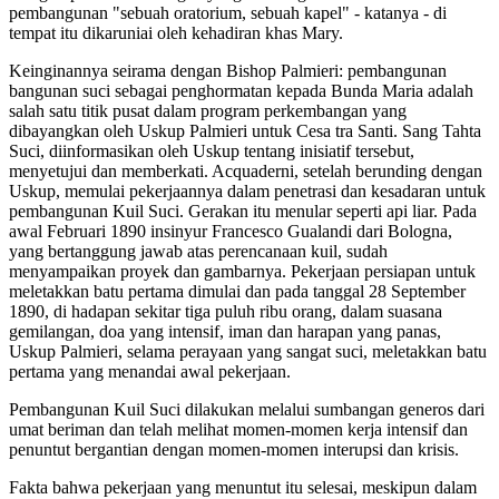
pembangunan "sebuah oratorium, sebuah kapel" - katanya - di
tempat itu dikaruniai oleh kehadiran khas Mary.
Keinginannya seirama dengan Bishop Palmieri: pembangunan
bangunan suci sebagai penghormatan kepada Bunda Maria adalah
salah satu titik pusat dalam program perkembangan yang
dibayangkan oleh Uskup Palmieri untuk Cesa tra Santi. Sang Tahta
Suci, diinformasikan oleh Uskup tentang inisiatif tersebut,
menyetujui dan memberkati. Acquaderni, setelah berunding dengan
Uskup, memulai pekerjaannya dalam penetrasi dan kesadaran untuk
pembangunan Kuil Suci. Gerakan itu menular seperti api liar. Pada
awal Februari 1890 insinyur Francesco Gualandi dari Bologna,
yang bertanggung jawab atas perencanaan kuil, sudah
menyampaikan proyek dan gambarnya. Pekerjaan persiapan untuk
meletakkan batu pertama dimulai dan pada tanggal 28 September
1890, di hadapan sekitar tiga puluh ribu orang, dalam suasana
gemilangan, doa yang intensif, iman dan harapan yang panas,
Uskup Palmieri, selama perayaan yang sangat suci, meletakkan batu
pertama yang menandai awal pekerjaan.
Pembangunan Kuil Suci dilakukan melalui sumbangan generos dari
umat beriman dan telah melihat momen-momen kerja intensif dan
penuntut bergantian dengan momen-momen interupsi dan krisis.
Fakta bahwa pekerjaan yang menuntut itu selesai, meskipun dalam