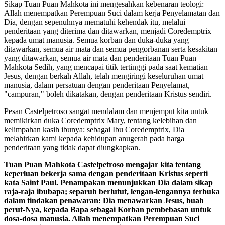
Sikap Tuan Puan Mahkota ini mengesahkan kebenaran teologi:
Allah menempatkan Perempuan Suci dalam kerja Penyelamatan dan
Dia, dengan sepenuhnya mematuhi kehendak itu, melalui
penderitaan yang diterima dan ditawarkan, menjadi Coredemptrix
kepada umat manusia. Semua korban dan duka-duka yang
ditawarkan, semua air mata dan semua pengorbanan serta kesakitan
yang ditawarkan, semua air mata dan penderitaan Tuan Puan
Mahkota Sedih, yang mencapai titik tertinggi pada saat kematian
Jesus, dengan berkah Allah, telah mengiringi keseluruhan umat
manusia, dalam persatuan dengan penderitaan Penyelamat,
"campuran," boleh dikatakan, dengan penderitaan Kristus sendiri.
Pesan Castelpetroso sangat mendalam dan menjemput kita untuk
memikirkan duka Coredemptrix Mary, tentang kelebihan dan
kelimpahan kasih ibunya: sebagai Ibu Coredemptrix, Dia
melahirkan kami kepada kehidupan anugerah pada harga
penderitaan yang tidak dapat diungkapkan.
Tuan Puan Mahkota Castelpetroso mengajar kita tentang
keperluan bekerja sama dengan penderitaan Kristus seperti
kata Saint Paul. Penampakan menunjukkan Dia dalam sikap
raja-raja ibubapa; separuh berlutut, lengan-lengannya terbuka
dalam tindakan penawaran: Dia menawarkan Jesus, buah
perut-Nya, kepada Bapa sebagai Korban pembebasan untuk
dosa-dosa manusia. Allah menempatkan Perempuan Suci