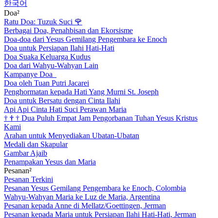
한국어
Doa²
Ratu Doa: Tuzuk Suci
🌹
Berbagai Doa, Penahbisan dan Ekorsisme
Doa-doa dari Yesus Gemilang Pengembara ke Enoch
Doa untuk Persiapan Ilahi Hati-Hati
Doa Suaka Keluarga Kudus
Doa dari Wahyu-Wahyan Lain
Kampanye Doa
Doa oleh Tuan Putri Jacarei
Penghormatan kepada Hati Yang Murni St. Joseph
Doa untuk Bersatu dengan Cinta Ilahi
Api Api Cinta Hati Suci Perawan Maria
†
†
†
Dua Puluh Empat Jam Pengorbanan Tuhan Yesus Kristus
Kami
Arahan untuk Menyediakan Ubatan-Ubatan
Medali dan Skapular
Gambar Ajaib
Penampakan Yesus dan Maria
Pesanan²
Pesanan Terkini
Pesanan Yesus Gemilang Pengembara ke Enoch, Colombia
Wahyu-Wahyan Maria ke Luz de Maria, Argentina
Pesanan kepada Anne di Mellatz/Goettingen, Jerman
Pesanan kepada Maria untuk Persiapan Ilahi Hati-Hati, Jerman