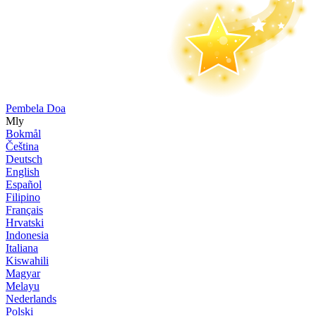
Pembela Doa
Mly
Bokmål
Čeština
Deutsch
English
Español
Filipino
Français
Hrvatski
Indonesia
Italiana
Kiswahili
Magyar
Melayu
Nederlands
Polski