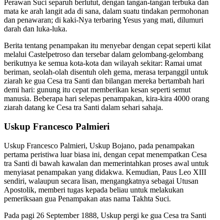
Perawan Suci separuh berlutut, dengan tangan-tangan terbuka dan
mata ke arah langit ada di sana, dalam suatu tindakan permohonan
dan penawaran; di kaki-Nya terbaring Yesus yang mati, dilumuri
darah dan luka-luka.
Berita tentang penampakan itu menyebar dengan cepat seperti kilat
melalui Castelpetroso dan tersebar dalam gelombang-gelombang
berikutnya ke semua kota-kota dan wilayah sekitar: Ramai umat
beriman, seolah-olah disentuh oleh gema, merasa terpanggil untuk
ziarah ke gua Cesa tra Santi dan bilangan mereka bertambah hari
demi hari: gunung itu cepat memberikan kesan seperti semut
manusia. Beberapa hari selepas penampakan, kira-kira 4000 orang
ziarah datang ke Cesa tra Santi dalam sehari sahaja.
Uskup Francesco Palmieri
Uskup Francesco Palmieri, Uskup Bojano, pada penampakan
pertama peristiwa luar biasa ini, dengan cepat menempatkan Cesa
tra Santi di bawah kawalan dan memerintahkan proses awal untuk
menyiasat penampakan yang didakwa. Kemudian, Paus Leo XIII
sendiri, walaupun secara lisan, mengangkatnya sebagai Utusan
Apostolik, memberi tugas kepada beliau untuk melakukan
pemeriksaan gua Penampakan atas nama Takhta Suci.
Pada pagi 26 September 1888, Uskup pergi ke gua Cesa tra Santi