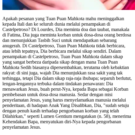
Apakah pesanan yang Tuan Puan Mahkota mahu meninggalkan
kepada Itali dan ke seluruh dunia melalui penampakan di
Castelpetroso? Di Lourdes, Dia meminta doa dan taubat, manakala
di Fatima, Dia juga meminta korban untuk dosa-dosa orang berdosa
dan menunjukkan Tasbih Suci untuk mendapatkan sebarang
anugerah. Di Castelpetroso, Tuan Puan Mahkota tidak berbicara,
atau lebih tepatnya, Dia berbicara melalui sikap sendiri. Dalam
penampakan di Castelpetroso, Tuan Puan Mahkota dalam sikap
yang sangat berbeza daripada sikap dengan mana Tuan Puan
Mahkota Sedih biasanya dipersembahkan, terutama oleh kebaktian
rakyat: di sini juga, wajah Dia menunjukkan rasa sakit yang tak
terhingga, tetapi Dia dalam sikap raja-raja ibubapa; separuh berlutut,
lengan-lengannya terbuka dalam tindakan penawaran: Dia
menawarkan Jesus, buah perut-Nya, kepada Bapa sebagai Korban
pembebasan untuk dosa-dosa manusia. Sedar dengan misi
penyelamatan Jesus, yang harus menyelamatkan manusia melalui
penderitaan, di hadapan Anak Yang Disalibkan, Dia, "sudah setuju
dengan penuh kasih terhadap pengorbanan korban yang telah
Dilahirkan," seperti Lumen Gentium mengatakan (n. 58), menerima
Kehendakan Bapa, menyatukan diri-Nya kepada pengorbanan
penyelamatan Jesus.