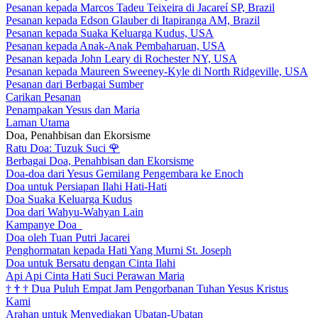
Pesanan kepada Marcos Tadeu Teixeira di Jacareí SP, Brazil
Pesanan kepada Edson Glauber di Itapiranga AM, Brazil
Pesanan kepada Suaka Keluarga Kudus, USA
Pesanan kepada Anak-Anak Pembaharuan, USA
Pesanan kepada John Leary di Rochester NY, USA
Pesanan kepada Maureen Sweeney-Kyle di North Ridgeville, USA
Pesanan dari Berbagai Sumber
Carikan Pesanan
Penampakan Yesus dan Maria
Laman Utama
Doa, Penahbisan dan Ekorsisme
Ratu Doa: Tuzuk Suci
🌹
Berbagai Doa, Penahbisan dan Ekorsisme
Doa-doa dari Yesus Gemilang Pengembara ke Enoch
Doa untuk Persiapan Ilahi Hati-Hati
Doa Suaka Keluarga Kudus
Doa dari Wahyu-Wahyan Lain
Kampanye Doa
Doa oleh Tuan Putri Jacarei
Penghormatan kepada Hati Yang Murni St. Joseph
Doa untuk Bersatu dengan Cinta Ilahi
Api Api Cinta Hati Suci Perawan Maria
†
†
†
Dua Puluh Empat Jam Pengorbanan Tuhan Yesus Kristus
Kami
Arahan untuk Menyediakan Ubatan-Ubatan