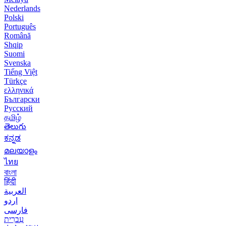
Nederlands
Polski
Português
Română
Shqip
Suomi
Svenska
Tiếng Việt
Türkçe
ελληνικά
Български
Русский
தமிழ்
తెలుగు
ಕನ್ನಡ
മലയാളം
ไทย
বাংলা
हिंदी
العربية
اردو
فارسی
עִברִית