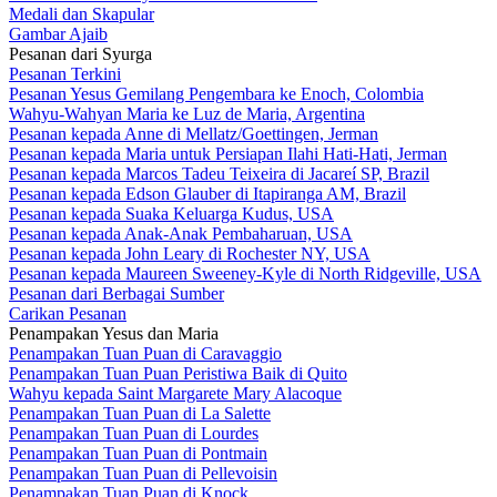
Medali dan Skapular
Gambar Ajaib
Pesanan dari Syurga
Pesanan Terkini
Pesanan Yesus Gemilang Pengembara ke Enoch, Colombia
Wahyu-Wahyan Maria ke Luz de Maria, Argentina
Pesanan kepada Anne di Mellatz/Goettingen, Jerman
Pesanan kepada Maria untuk Persiapan Ilahi Hati-Hati, Jerman
Pesanan kepada Marcos Tadeu Teixeira di Jacareí SP, Brazil
Pesanan kepada Edson Glauber di Itapiranga AM, Brazil
Pesanan kepada Suaka Keluarga Kudus, USA
Pesanan kepada Anak-Anak Pembaharuan, USA
Pesanan kepada John Leary di Rochester NY, USA
Pesanan kepada Maureen Sweeney-Kyle di North Ridgeville, USA
Pesanan dari Berbagai Sumber
Carikan Pesanan
Penampakan Yesus dan Maria
Penampakan Tuan Puan di Caravaggio
Penampakan Tuan Puan Peristiwa Baik di Quito
Wahyu kepada Saint Margarete Mary Alacoque
Penampakan Tuan Puan di La Salette
Penampakan Tuan Puan di Lourdes
Penampakan Tuan Puan di Pontmain
Penampakan Tuan Puan di Pellevoisin
Penampakan Tuan Puan di Knock