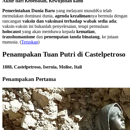
Akhir dari Kebebasan, Kewujudan kami
Pemerintahan Dunia Baru
yang melayani musuhKu telah
memulakan dominasi dunia,
agenda kezaliman
nya bermula dengan
rancangan
vaksin dan vaksinasi terhadap wabak sedia ada
;
vaksin-vaksin ini bukanlah penyelesaian, tetapi permulaan
holocaust
yang akan membawa kepada
kematian
,
transhumanisme
dan
penempatan tanda binatang
, ke jutaan
manusia. (
Teruskan
)
Penampakan Tuan Putri di Castelpetroso
1888, Castelpetroso, Isernia, Molise, Itali
Penampakan Pertama