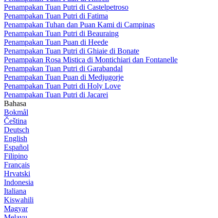
Penampakan Tuan Putri di Castelpetroso
Penampakan Tuan Putri di Fatima
Penampakan Tuhan dan Puan Kami di Campinas
Penampakan Tuan Putri di Beauraing
Penampakan Tuan Puan di Heede
Penampakan Tuan Putri di Ghiaie di Bonate
Penampakan Rosa Mistica di Montichiari dan Fontanelle
Penampakan Tuan Putri di Garabandal
Penampakan Tuan Puan di Medjugorje
Penampakan Tuan Putri di Holy Love
Penampakan Tuan Putri di Jacarei
Bahasa
Bokmål
Čeština
Deutsch
English
Español
Filipino
Français
Hrvatski
Indonesia
Italiana
Kiswahili
Magyar
Melayu