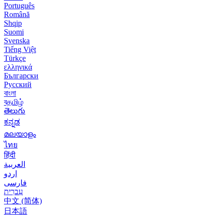
Português
Română
Shqip
Suomi
Svenska
Tiếng Việt
Türkçe
ελληνικά
Български
Русский
বাংলা
বதமிழ்
తెలుగు
ಕನ್ನಡ
മലയാളം
ไทย
हिंदी
العربية
اردو
فارسی
עִברִית
中文 (简体)
日本語