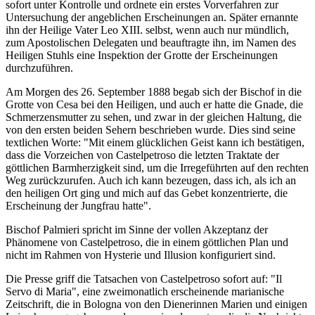
sofort unter Kontrolle und ordnete ein erstes Vorverfahren zur
Untersuchung der angeblichen Erscheinungen an. Später ernannte
ihn der Heilige Vater Leo XIII. selbst, wenn auch nur mündlich,
zum Apostolischen Delegaten und beauftragte ihn, im Namen des
Heiligen Stuhls eine Inspektion der Grotte der Erscheinungen
durchzuführen.
Am Morgen des 26. September 1888 begab sich der Bischof in die
Grotte von Cesa bei den Heiligen, und auch er hatte die Gnade, die
Schmerzensmutter zu sehen, und zwar in der gleichen Haltung, die
von den ersten beiden Sehern beschrieben wurde. Dies sind seine
textlichen Worte: "Mit einem glücklichen Geist kann ich bestätigen,
dass die Vorzeichen von Castelpetroso die letzten Traktate der
göttlichen Barmherzigkeit sind, um die Irregeführten auf den rechten
Weg zurückzurufen. Auch ich kann bezeugen, dass ich, als ich an
den heiligen Ort ging und mich auf das Gebet konzentrierte, die
Erscheinung der Jungfrau hatte".
Bischof Palmieri spricht im Sinne der vollen Akzeptanz der
Phänomene von Castelpetroso, die in einem göttlichen Plan und
nicht im Rahmen von Hysterie und Illusion konfiguriert sind.
Die Presse griff die Tatsachen von Castelpetroso sofort auf: "Il
Servo di Maria", eine zweimonatlich erscheinende marianische
Zeitschrift, die in Bologna von den Dienerinnen Marien und einigen