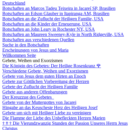
Deutschland
Botschaften an Marcos Tadeu Teixeira in Jacareí SP, Brasilien
Botschaften an Edson Glauber in Itapiranga AM, Brasilien
Botschaften an die Zuflucht der Heiligen Familie, USA
Botschaften an die Kinder der Erneuerung, USA
Botschaften an John Leary in Rochester NY, USA
Botschaften an Maureen Sweeney-Kyle in North Ridgeville, USA
Botschaften aus verschiedenen Quellen
Suche in den Botschaften
Erscheinungen von Jesus und Maria
Willkommen Seite
Gebete, Weihen und Exorzismen
Die Königin des Gebetes: Der Heilige Rosenkranz
🌹
Verschiedene Gebete, Weihen und Exorzismen
Gebete von Jesus dem guten Hirten an Enoch
Gebete zur Göttlichen Vorbereitung der Herzen
Gebete der Zuflucht der Heiligen Familie
Gebete aus anderen Offenbarungen
Der Kreuzzug des Gebetes
Gebete von der Muttergottes von Jacarei
Hingabe an das Keuscheste Herz des Heiligen Josef
Gebete um sich mit Heiliger Liebe zu vereinigen
Die Flamme der Liebe des Unbefleckten Herzen Marien
†
†
†
Die Vierundzwanzig Stunden der Passion Unseres Herrn Jesus
Christus