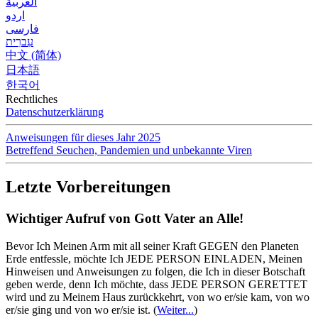
العربية
اردو
فارسی
עִברִית
中文 (简体)
日本語
한국어
Rechtliches
Datenschutzerklärung
Anweisungen für dieses Jahr 2025
Betreffend Seuchen, Pandemien und unbekannte Viren
Letzte Vorbereitungen
Wichtiger Aufruf von Gott Vater an Alle!
Bevor Ich Meinen Arm mit all seiner Kraft GEGEN den Planeten
Erde entfessle, möchte Ich JEDE PERSON EINLADEN, Meinen
Hinweisen und Anweisungen zu folgen, die Ich in dieser Botschaft
geben werde, denn Ich möchte, dass JEDE PERSON GERETTET
wird und zu Meinem Haus zurückkehrt, von wo er/sie kam, von wo
er/sie ging und von wo er/sie ist.
(
Weiter...
)