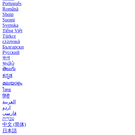
Português
Română
Shqip
Suomi
Svenska
Tiếng Việt
Türkçe
ελληνικά
Български
Русский
বাংলা
বதமிழ்
తెలుగు
ಕನ್ನಡ
മലയാളം
ไทย
हिंदी
العربية
اردو
فارسی
עִברִית
中文 (简体)
日本語