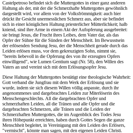
Castelpetroso befindet sich die Muttergottes in einer ganz anderen
Haltung als der, mit der die Schmerzhafte Muttergottes gewöhnlich
dargestellt wird, vor allem von der Volksfrömmigkeit: auch hier
drückt ihr Gesicht unermesslichen Schmerz aus, aber sie befindet
sich in einer königlichen Haltung priesterlicher Mütterlichkeit; halb
kniend, sind ihre Arme in einem Akt der Aufopferung ausgebreitet:
sie bringt Jesus, die Frucht ihres Leibes, dem Vater dar, als das
Opfer der Sühne für die Sünden der Menschheit. Im Bewusstsein
der erlösenden Sendung Jesu, der die Menschheit gerade durch das
Leiden erlösen muss, vor dem gekreuzigten Sohn, nimmt sie,
"bereits liebevoll in die Opferung des von ihr erzeugten Opfers
einwilligend", wie Lumen Gentium sagt (Nr. 58), den Willen des
Vaters an und vereint sich mit dem Erlösungsopfer Jesu.
Diese Haltung der Muttergottes bestätigt eine theologische Wahrheit:
Gott verband die Jungfrau mit dem Werk der Erlösung und sie
wurde, indem sie sich diesem Willen völlig anpasste, durch ihr
angenommenes und dargebrachtes Leiden zur Miterlöserin des
Menschengeschlechts. All die dargebrachten Opfer und
schmerzhaften Leiden, all die Tränen und alle Opfer und die
dargebrachten Schmerzen, alle Tränen und die Leiden der
Schmerzhaften Muttergottes, die im Augenblick des Todes Jesu
ihren Höhepunkt erreichten, haben durch Gottes Segen die ganze
Menschheit begleitet, in Vereinigung mit den Leiden des Erlösers,
"vermischt", könnte man sagen, mit den eigenen Leiden Christi.