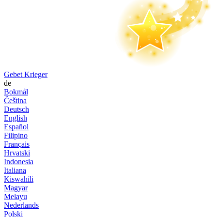
Gebet Krieger
de
Bokmål
Čeština
Deutsch
English
Español
Filipino
Français
Hrvatski
Indonesia
Italiana
Kiswahili
Magyar
Melayu
Nederlands
Polski