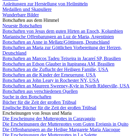
Anleitungen zur Herstellung von Heilmitteln
Medaillen und Skapuliere
Wunderbare Bilder
Botschaften aus dem Himmel
Neueste Botschaften
Botschaften von Jesus dem guten Hirten an Enoch, Kolumbien
Marianische Offenbarungen an Luz de Maria, Argentinien
Botschaften an Anne in Mellatz/Göttingen, Deutschland
Botschaften an Maria zur Göttlichen Vorbereitung der Herzen,
Deutschland
Botschaften an Marcos Tadeu Teixeira in Jacareí SP, Brasilien
Botschaften an Edson Glauber in Itapiranga AM, Brasilien
Botschaften an die Zuflucht der Heiligen Familie, USA
Botschaften an die Kinder der Erneuerung, USA
Botschaften an John Leary in Rochester NY, USA
Botschaften an Maureen Sweeney-Kyle in North Ridgeville, USA
Botschaften aus verschiedenen Quellen
Suche in den Botschaften
Bücher für die Zeit der großen Trübsal
Englische Bücher für die Zeit der großen Trübsal
Erscheinungen von Jesus und Maria
Die Erscheinung der Muttergottes in Caravaggio
Die Erscheinungen der Muttergottes vom Guten Ereignis in Quito
Die Offenbarungen an die Heilige Margarete Maria Alacoque
Die Erscheinungen der Muttergottes in La Salette