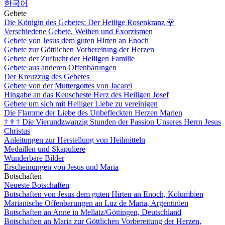
한국어
Gebete
Die Königin des Gebetes: Der Heilige Rosenkranz
🌹
Verschiedene Gebete, Weihen und Exorzismen
Gebete von Jesus dem guten Hirten an Enoch
Gebete zur Göttlichen Vorbereitung der Herzen
Gebete der Zuflucht der Heiligen Familie
Gebete aus anderen Offenbarungen
Der Kreuzzug des Gebetes
Gebete von der Muttergottes von Jacarei
Hingabe an das Keuscheste Herz des Heiligen Josef
Gebete um sich mit Heiliger Liebe zu vereinigen
Die Flamme der Liebe des Unbefleckten Herzen Marien
†
†
†
Die Vierundzwanzig Stunden der Passion Unseres Herrn Jesus
Christus
Anleitungen zur Herstellung von Heilmitteln
Medaillen und Skapuliere
Wunderbare Bilder
Erscheinungen von Jesus und Maria
Botschaften
Neueste Botschaften
Botschaften von Jesus dem guten Hirten an Enoch, Kolumbien
Marianische Offenbarungen an Luz de Maria, Argentinien
Botschaften an Anne in Mellatz/Göttingen, Deutschland
Botschaften an Maria zur Göttlichen Vorbereitung der Herzen,