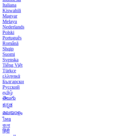
Italiana
Kiswahili
Magyar
Melayu
Nederlands
Polski
Português
Română
Shqip
Suomi
Svenska
Tiếng Việt
Türkçe
ελληνικά
Български
Русский
தமிழ்
తెలుగు
ಕನ್ನಡ
മലയാളം
ไทย
বাংলা
हिंदी