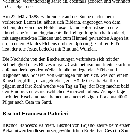
Valentino, vierunddreißig Jahre alt, ebenfalls geboren und wohnhaft
in Castelpetroso.
Am 22. März 1888, während sie auf der Suche nach einem
verlorenen Lamm ist, nähert sich Bibiana, angezogen von dem
Schein, der von einer Höhle ausgeht, und sofort ist sie in eine
himmlische Vision eingetaucht: die Heilige Jungfrau halb kniend,
mit ausgestreckten Händen und zum Himmel gewandten Augen ist
da, in einem Akt des Flehens und der Opferung; zu ihren Füßen
liegt der tote Jesus, bedeckt mit Blut und Wunden.
Die Nachricht von den Erscheinungen verbreitete sich mit der
Schnelligkeit eines Blitzes in ganz Castelpetroso und breitete sich in
aufeinanderfolgenden Wellen in alle umliegenden Städte und
Regionen aus. Scharen von Gläubigen fühlten sich, wie von einem
Rausch ergriffen, dazu getrieben, zur Höhle Cesa tra Santi zu
pilgern und ihre Zahl wuchs von Tag zu Tag: der Berg machte bald
den Eindruck eines menschlichen Ameisenhaufens. Wenige Tage
nach den Erscheinungen kamen an einem einzigen Tag etwa 4000
Pilger nach Cesa tra Santi.
Bischof Francesco Palmieri
Bischof Francesco Palmieri, Bischof von Bojano, stellte beim ersten
Bekanntwerden dieser außergewöhnlichen Ereignisse Cesa tra Santi