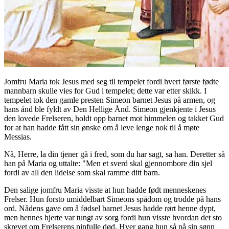
Jomfru Maria tok Jesus med seg til tempelet fordi hvert første fødte
mannbarn skulle vies for Gud i tempelet; dette var etter skikk. I
tempelet tok den gamle presten Simeon barnet Jesus på armen, og
hans ånd ble fyldt av Den Hellige Ånd. Simeon gjenkjente i Jesus
den lovede Frelseren, holdt opp barnet mot himmelen og takket Gud
for at han hadde fått sin ønske om å leve lenge nok til å møte
Messias.
Nå, Herre, la din tjener gå i fred, som du har sagt, sa han. Deretter så
han på Maria og uttalte: "Men et sverd skal gjennombore din sjel
fordi av all den lidelse som skal ramme ditt barn.
Den salige jomfru Maria visste at hun hadde født menneskenes
Frelser. Hun forsto umiddelbart Simeons spådom og trodde på hans
ord. Nådens gave om å fødsel barnet Jesus hadde rørt henne dypt,
men hennes hjerte var tungt av sorg fordi hun visste hvordan det sto
skrevet om Frelserens pinfulle død. Hver gang hun så på sin sønn