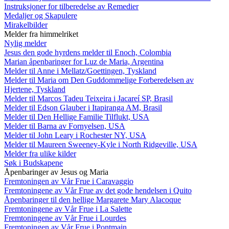
Instruksjoner for tilberedelse av Remedier
Medaljer og Skapulere
Mirakelbilder
Melder fra himmelriket
Nylig melder
Jesus den gode hyrdens melder til Enoch, Colombia
Marian åpenbaringer for Luz de Maria, Argentina
Melder til Anne i Mellatz/Goettingen, Tyskland
Melder til Maria om Den Guddommelige Forberedelsen av
Hjertene, Tyskland
Melder til Marcos Tadeu Teixeira i Jacareí SP, Brasil
Melder til Edson Glauber i Itapiranga AM, Brasil
Melder til Den Hellige Familie Tilflukt, USA
Melder til Barna av Fornyelsen, USA
Melder til John Leary i Rochester NY, USA
Melder til Maureen Sweeney-Kyle i North Ridgeville, USA
Melder fra ulike kilder
Søk i Budskapene
Åpenbaringer av Jesus og Maria
Fremtoningen av Vår Frue i Caravaggio
Fremtoningene av Vår Frue av det gode hendelsen i Quito
Åpenbaringer til den hellige Margarete Mary Alacoque
Fremtoningene av Vår Frue i La Salette
Fremtoningene av Vår Frue i Lourdes
Fremtoningen av Vår Frue i Pontmain