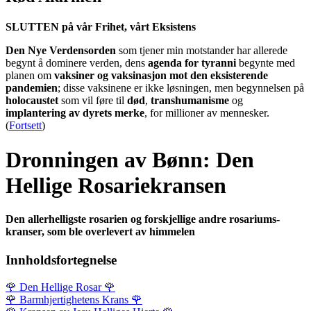
SLUTTEN på vår Frihet, vårt Eksistens
Den Nye Verdensorden
som tjener min motstander har allerede
begynt å dominere verden, dens
agenda for tyranni
begynte med
planen om
vaksiner og vaksinasjon mot den eksisterende
pandemien
; disse vaksinene er ikke løsningen, men begynnelsen på
holocaustet
som vil føre til
død
,
transhumanisme
og
implantering av dyrets merke
, for millioner av mennesker.
(
Fortsett
)
Dronningen av Bønn: Den
Hellige Rosariekransen
Den allerhelligste rosarien og forskjellige andre rosariums-
kranser, som ble overlevert av himmelen
Innholdsfortegnelse
🌹
Den Hellige Rosar
🌹
🌹
Barmhjertighetens Krans
🌹