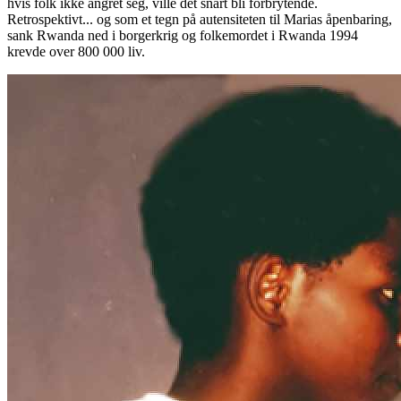
hvis folk ikke angret seg, ville det snart bli forbrytende.
Retrospektivt... og som et tegn på autensiteten til Marias åpenbaring,
sank Rwanda ned i borgerkrig og folkemordet i Rwanda 1994
krevde over 800 000 liv.