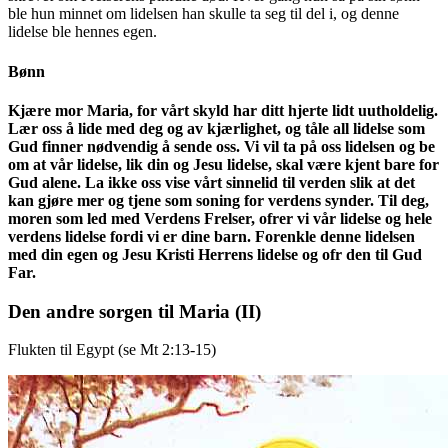
ble hun minnet om lidelsen han skulle ta seg til del i, og denne
lidelse ble hennes egen.
Bønn
Kjære mor Maria, for vårt skyld har ditt hjerte lidt uutholdelig.
Lær oss å lide med deg og av kjærlighet, og tåle all lidelse som
Gud finner nødvendig å sende oss. Vi vil ta på oss lidelsen og be
om at vår lidelse, lik din og Jesu lidelse, skal være kjent bare for
Gud alene. La ikke oss vise vårt sinnelid til verden slik at det
kan gjøre mer og tjene som soning for verdens synder. Til deg,
moren som led med Verdens Frelser, ofrer vi vår lidelse og hele
verdens lidelse fordi vi er dine barn. Forenkle denne lidelsen
med din egen og Jesu Kristi Herrens lidelse og ofr den til Gud
Far.
Den andre sorgen til Maria
(II)
Flukten til Egypt (se Mt 2:13-15)