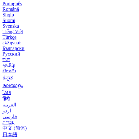
Português
Română
Shqip
Suomi
Svenska
Tiếng Việt
Türkçe
ελληνικά
Български
Русский
বাংলা
বதமிழ்
తెలుగు
ಕನ್ನಡ
മലയാളം
ไทย
हिंदी
العربية
اردو
فارسی
עִברִית
中文 (简体)
日本語