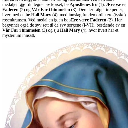
medaljen gjør du tegnet av korset, be
Apostlenes tro
(1)
,
Ære være
Faderen
(2)
og
Vår Far i himmelen
(3)
. Deretter følger tre perler,
hver med en be
Hail Mary
(4)
, med innslag fra den ordinære (tyske)
rosenkransen. Ved medaljen igjen be
Ære være Faderen
(2)
. Her
begynner også de syv sett til de syv sorgene
(I-VII)
, bestående av en
Vår Far i himmelen
(3)
og sju
Hail Mary
(4)
, hvor hvert har et
mysterium innsatt.