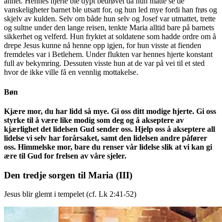
annet. Hennes hjerte ble dypt bedrøvet da hun måtte se de
vanskeligheter barnet ble utsatt for, og hun led mye fordi han frøs og
skjelv av kulden. Selv om både hun selv og Josef var utmattet, trette
og sultne under den lange reisen, tenkte Maria alltid bare på barnets
sikkerhet og velferd. Hun fryktet at soldatene som hadde ordre om å
drepe Jesus kunne nå henne opp igjen, for hun visste at fienden
fremdeles var i Betlehem. Under flukten var hennes hjerte konstant
full av bekymring. Dessuten visste hun at de var på vei til et sted
hvor de ikke ville få en vennlig mottakelse.
Bøn
Kjære mor, du har lidd så mye. Gi oss ditt modige hjerte. Gi oss
styrke til å være like modig som deg og å akseptere av
kjærlighet det lidelsen Gud sender oss. Hjelp oss å akseptere all
lidelse vi selv har forårsaket, samt den lidelsen andre påfører
oss. Himmelske mor, bare du renser vår lidelse slik at vi kan gi
ære til Gud for frelsen av våre sjeler.
Den tredje sorgen til Maria
(III)
Jesus blir glemt i tempelet (cf. Lk 2:41-52)