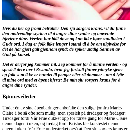
Hvis du ber og fromt betrakter Den sju sorgers krans, vil du finne
den nødvendige styrken til å angre dine synder og omvende
hjertene dine. Verden har blitt døve og kan ikke høre sandheten i
Guds ord. I dag er folk ikke lenger i stand til å be om tilgivelse for
det de har gjort galt gjennom synd; de spiker stadig Sønnen av
Gud på korset.
Det er derfor jeg kommer hit. Jeg kommer for å minne verden - og
spesielt dere her i Rwanda, hvor jeg fortsatt finner ydmyke sjeler
og folk som ikke er bundet til penger eller rikdommer - om å lytte
til mine ord med et åpent hjerte: Be min sju sorgers krans for å
angre dine synder.
Bønneveileder
Under én av sine åpenbaringer anbefalte den salige jomfru Marie-
Claire å be så ofte som mulig, men spesielt på tirsdager og fredager:
Tirsdager fordi Vår Frue dukket opp for første gang for Marie-Claire
denne dagen i uken, og fredag fordi Kristus ble korsfestet denne
dagen i uken. Vår Frue understreket også at Den sju sorgers krans er