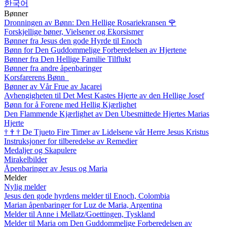
한국어
Bønner
Dronningen av Bønn: Den Hellige Rosariekransen
🌹
Forskjellige bøner, Vielsener og Ekorsismer
Bønner fra Jesus den gode Hyrde til Enoch
Bønn for Den Guddommelige Forberedelsen av Hjertene
Bønner fra Den Hellige Familie Tilflukt
Bønner fra andre åpenbaringer
Korsfarerens Bønn
Bønner av Vår Frue av Jacarei
Avhengigheten til Det Mest Kastes Hjerte av den Hellige Josef
Bønn for å Forene med Hellig Kjærlighet
Den Flammende Kjærlighet av Den Ubesmittede Hjertes Marias
Hjerte
†
†
†
De Tjueto Fire Timer av Lidelsene vår Herre Jesus Kristus
Instruksjoner for tilberedelse av Remedier
Medaljer og Skapulere
Mirakelbilder
Åpenbaringer av Jesus og Maria
Melder
Nylig melder
Jesus den gode hyrdens melder til Enoch, Colombia
Marian åpenbaringer for Luz de Maria, Argentina
Melder til Anne i Mellatz/Goettingen, Tyskland
Melder til Maria om Den Guddommelige Forberedelsen av