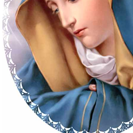
Innslag ved de første tre perlene
(4.1)
... Jesus, som øker troen i oss.
(4.2)
... Jesus, som styrker håpet vårt.
(4.3)
... Jesus, som tenns kjærligheten i oss.
Innslag til de syv mysteriene