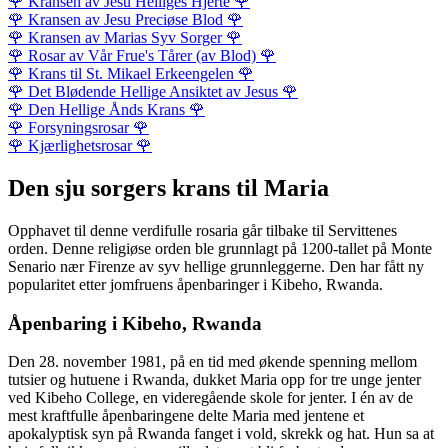
🌹
Kransen av Jesu Helliges Hjerte
🌹
🌹
Kransen av Jesu Preciøse Blod
🌹
🌹
Kransen av Marias Syv Sorger
🌹
🌹
Rosar av Vår Frue's Tårer (av Blod)
🌹
🌹
Krans til St. Mikael Erkeengelen
🌹
🌹
Det Blødende Hellige Ansiktet av Jesus
🌹
🌹
Den Hellige Ånds Krans
🌹
🌹
Forsyningsrosar
🌹
🌹
Kjærlighetsrosar
🌹
Den sju sorgers krans til Maria
Opphavet til denne verdifulle rosaria går tilbake til Servittenes
orden. Denne religiøse orden ble grunnlagt på 1200-tallet på Monte
Senario nær Firenze av syv hellige grunnleggerne. Den har fått ny
popularitet etter jomfruens åpenbaringer i Kibeho, Rwanda.
Åpenbaring i Kibeho, Rwanda
Den 28. november 1981, på en tid med økende spenning mellom
tutsier og hutuene i Rwanda, dukket Maria opp for tre unge jenter
ved Kibeho College, en videregående skole for jenter. I én av de
mest kraftfulle åpenbaringene delte Maria med jentene et
apokalyptisk syn på Rwanda fanget i vold, skrekk og hat. Hun sa at