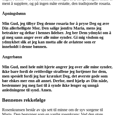
ment å supplere, og på ingen måte erstatte, den tradisjonelle rosaria.
Åpningsbønn
Min Gud, jeg tilbyr Deg denne rosaria for å pryse Deg og ære
Din allerhelligste Mor, Den salige jomfru Maria, mens jeg
betrakter og deltar i hennes lidelser. Jeg ber Dem ydmykt om å
gi meg sann anger over alle mine synder. Gi mig visdom og
ydmykhet slik at jeg kan motta alle de avlatene som er
inneholdt i denne bønnen.
Angerbønn
Min Gud, med hele mitt hjerte angrer jeg over alle mine synder,
ikke bare fordi de rettferdige straffene jeg fortjener for dem,
men spesielt fordi jeg har krænket Deg, det øverste gode som
bør elskes mer enn alt annet. Derfor, med hjælp av Din nåde,
bestemmer jeg meg fast til å synde ikke lenger og unngå
anledningene til synd. Amen.
Bønnenes rekkefølge
Rosenkransen består av sju sett til minne om de syv sorgene til
Maria. Den begynner som en vanlig rosenkrans: Ved den store