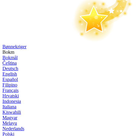
Bønne­kriger
Bokm
Bokmål
Čeština
Deutsch
English
Español
Filipino
Français
Hrvatski
Indonesia
Italiana
Kiswahili
Magyar
Melayu
Nederlands
Polski