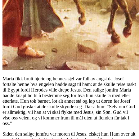
Maria fikk brutt hjerte og hennes sjel var full av angst da Josef
fortalte henne hva engelen hadde sagt til ham: at de skulle reise raskt
til Egypt fordi Herodes ville drepe Jesus. Den salige jomfru Maria
hadde knapt tid til å bestemme seg for hva hun skulle ta med eller
etterlate. Hun tok barnet, lot alt annet stå og løp ut døren før Josef
fordi Gud ønsket at de skulle skynde seg. Da sa hun: "Selv om Gud
er allmektig, vil han at vi skal flykte med Jesus, sin Søn. Gud vil
vise oss veien, og vi kommer fram til mål uten at fienden får tak i
oss."
Siden den salige jomfru var moren til Jesus, elsket hun Ham over alt