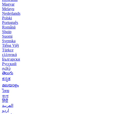
Magyar
Melayu
Nederlands
Polski
Português
Română
Shqip
Suomi
Svenska
Tiếng Việt
Türkçe
ελληνικά
Български
Русский
தமிழ்
తెలుగు
ಕನ್ನಡ
മലയാളം
ไทย
বাংলা
हिंदी
العربية
اردو