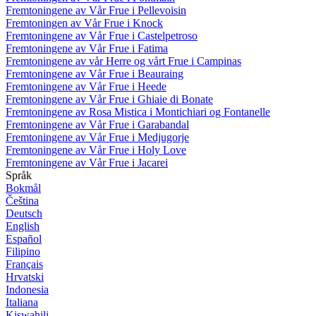
Fremtoningene av Vår Frue i Pellevoisin
Fremtoningen av Vår Frue i Knock
Fremtoningene av Vår Frue i Castelpetroso
Fremtoningene av Vår Frue i Fatima
Fremtoningene av vår Herre og vårt Frue i Campinas
Fremtoningene av Vår Frue i Beauraing
Fremtoningene av Vår Frue i Heede
Fremtoningene av Vår Frue i Ghiaie di Bonate
Fremtoningene av Rosa Mistica i Montichiari og Fontanelle
Fremtoningene av Vår Frue i Garabandal
Fremtoningene av Vår Frue i Medjugorje
Fremtoningene av Vår Frue i Holy Love
Fremtoningene av Vår Frue i Jacarei
Språk
Bokmål
Čeština
Deutsch
English
Español
Filipino
Français
Hrvatski
Indonesia
Italiana
Kiswahili