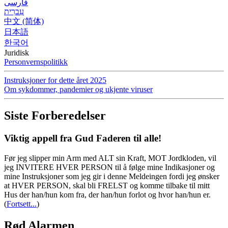
فارسی
עִברִית
中文 (简体)
日本語
한국어
Juridisk
Personvernspolitikk
Instruksjoner for dette året 2025
Om sykdommer, pandemier og ukjente viruser
Siste Forberedelser
Viktig appell fra Gud Faderen til alle!
Før jeg slipper min Arm med ALT sin Kraft, MOT Jordkloden, vil
jeg INVITERE HVER PERSON til å følge mine Indikasjoner og
mine Instruksjoner som jeg gir i denne Meldeingen fordi jeg ønsker
at HVER PERSON, skal bli FRELST og komme tilbake til mitt
Hus der han/hun kom fra, der han/hun forlot og hvor han/hun er.
(
Fortsett...
)
Rød Alarmen