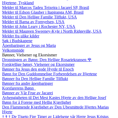
Hjertene, Tyskland
Melder til Marcos Tadeu Teixeira i Jacareí SP, Brasil
Melder til Edson Glauber i Itapiranga AM, Brasil
Melder til Den Hellige Familie Tilflukt, USA
Melder til Barna av Fornyelsen, USA
Melder til John Leary i Rochester NY, USA
Melder til Maureen Sweeney-Kyle i North Ridgeville, USA
Melder fra ulike kilder
Søk i Budskapene
Åpenbaringer av Jesus og Maria
Velkomstside
Bønner, Vielsener og Ekorsismer
Dronningen av Bønn: Den Hellige Rosariekransen
🌹
Forskjellige bøner, Vielsener og Ekorsismer
Bønner fra Jesus den gode Hyrde til Enoch
Bønn for Den Guddommelige Forberedelsen av Hjertene
Bønner fra Den Hellige Familie Tilflukt
Bønner fra andre åpenbaringer
Korsfarerens Bønn
Bønner av Vår Frue av Jacarei
Avhengigheten til Det Mest Kastes Hjerte av den Hellige Josef
Bønn for å Forene med Hellig Kjærlighet
Den Flammende Kjærlighet av Den Ubesmittede Hjertes Marias
Hjerte
†
†
†
De Tjueto Fire Timer av Lidelsene vår Herre Jesus Kristus