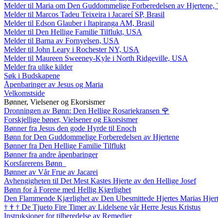
Melder til Maria om Den Guddommelige Forberedelsen av Hjertene, 
Melder til Marcos Tadeu Teixeira i Jacareí SP, Brasil
Melder til Edson Glauber i Itapiranga AM, Brasil
Melder til Den Hellige Familie Tilflukt, USA
Melder til Barna av Fornyelsen, USA
Melder til John Leary i Rochester NY, USA
Melder til Maureen Sweeney-Kyle i North Ridgeville, USA
Melder fra ulike kilder
Søk i Budskapene
Åpenbaringer av Jesus og Maria
Velkomstside
Bønner, Vielsener og Ekorsismer
Dronningen av Bønn: Den Hellige Rosariekransen
🌹
Forskjellige bøner, Vielsener og Ekorsismer
Bønner fra Jesus den gode Hyrde til Enoch
Bønn for Den Guddommelige Forberedelsen av Hjertene
Bønner fra Den Hellige Familie Tilflukt
Bønner fra andre åpenbaringer
Korsfarerens Bønn
Bønner av Vår Frue av Jacarei
Avhengigheten til Det Mest Kastes Hjerte av den Hellige Josef
Bønn for å Forene med Hellig Kjærlighet
Den Flammende Kjærlighet av Den Ubesmittede Hjertes Marias Hjer
†
†
†
De Tjueto Fire Timer av Lidelsene vår Herre Jesus Kristus
Instruksjoner for tilberedelse av Remedier