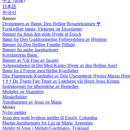
中文 (简体)
日本語
한국어
Bønner
Dronningen av Bønn: Den Hellige Rosariekransen
🌹
Forskjellige bøner, Vielsener og Ekorsismer
Bønner fra Jesus den gode Hyrde til Enoch
Bønn for Den Guddommelige Forberedelsen av Hjertene
Bønner fra Den Hellige Familie Tilflukt
Bønner fra andre åpenbaringer
Korsfarerens Bønn
Bønner av Vår Frue av Jacarei
Avhengigheten til Det Mest Kastes Hjerte av den Hellige Josef
Bønn for å Forene med Hellig Kjærlighet
Den Flammende Kjærlighet av Den Ubesmittede Hjertes Marias Hjer
†
†
†
De Tjueto Fire Timer av Lidelsene vår Herre Jesus Kristus
Instruksjoner for tilberedelse av Remedier
Medaljer og Skapulere
Mirakelbilder
Åpenbaringer av Jesus og Maria
Melder
Nylig melder
Jesus den gode hyrdens melder til Enoch, Colombia
Marian åpenbaringer for Luz de Maria, Argentina
Melder til Anne i Mellatz/Goettingen, Tyskland