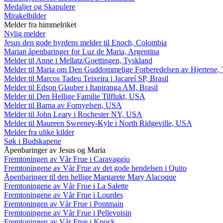
Medaljer og Skapulere
Mirakelbilder
Melder fra himmelriket
Nylig melder
Jesus den gode hyrdens melder til Enoch, Colombia
Marian åpenbaringer for Luz de Maria, Argentina
Melder til Anne i Mellatz/Goettingen, Tyskland
Melder til Maria om Den Guddommelige Forberedelsen av Hjertene, 
Melder til Marcos Tadeu Teixeira i Jacareí SP, Brasil
Melder til Edson Glauber i Itapiranga AM, Brasil
Melder til Den Hellige Familie Tilflukt, USA
Melder til Barna av Fornyelsen, USA
Melder til John Leary i Rochester NY, USA
Melder til Maureen Sweeney-Kyle i North Ridgeville, USA
Melder fra ulike kilder
Søk i Budskapene
Åpenbaringer av Jesus og Maria
Fremtoningen av Vår Frue i Caravaggio
Fremtoningene av Vår Frue av det gode hendelsen i Quito
Åpenbaringer til den hellige Margarete Mary Alacoque
Fremtoningene av Vår Frue i La Salette
Fremtoningene av Vår Frue i Lourdes
Fremtoningen av Vår Frue i Pontmain
Fremtoningene av Vår Frue i Pellevoisin
Fremtoningen av Vår Frue i Knock