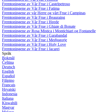
Fremtoningene av Vår Frue i Castelpetroso
Fremtoningene av Vår Frue i Fatima
Fremtoningene av vår Herre og vårt Frue i Campinas
Fremtoningene av Vår Frue i Beauraing
Fremtoningene av Vår Frue i Heede
Fremtoningene av Vår Frue i Ghiaie di Bonate
Fremtoningene av Rosa Mistica i Montichiari og Fontanelle
Fremtoningene av Vår Frue i Garabandal
Fremtoningene av Vår Frue i Medjugorje
Fremtoningene av Vår Frue i Holy Love
Fremtoningene av Vår Frue i Jacarei
Språk
Bokmål
Čeština
Deutsch
English
Español
Filipino
Français
Hrvatski
Indonesia
Italiana
Kiswahili
Magyar
Melayu