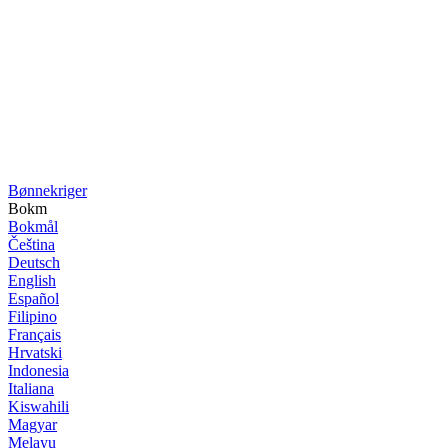
Bønne­kriger
Bokm
Bokmål
Čeština
Deutsch
English
Español
Filipino
Français
Hrvatski
Indonesia
Italiana
Kiswahili
Magyar
Melayu