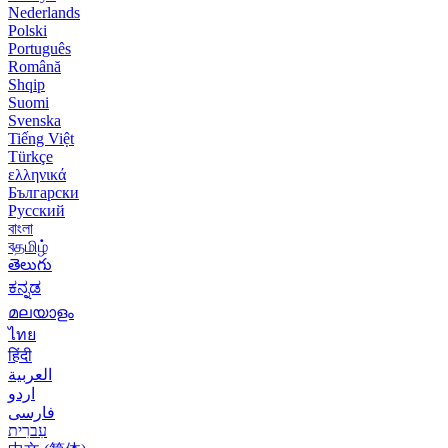
Nederlands
Polski
Português
Română
Shqip
Suomi
Svenska
Tiếng Việt
Türkçe
ελληνικά
Български
Русский
বাংলা
বதமிழ்
తెలుగు
ಕನ್ನಡ
മലയാളം
ไทย
हिंदी
العربية
اردو
فارسی
עִברִית