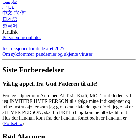
فارسی
עִברִית
中文 (简体)
日本語
한국어
Juridisk
Personvernspolitikk
Instruksjoner for dette året 2025
Om sykdommer, pandemier og ukjente viruser
Siste Forberedelser
Viktig appell fra Gud Faderen til alle!
Før jeg slipper min Arm med ALT sin Kraft, MOT Jordkloden, vil
jeg INVITERE HVER PERSON til å følge mine Indikasjoner og
mine Instruksjoner som jeg gir i denne Meldeingen fordi jeg ønsker
at HVER PERSON, skal bli FRELST og komme tilbake til mitt
Hus der han/hun kom fra, der han/hun forlot og hvor han/hun er.
(
Fortsett...
)
Rød Alarmen