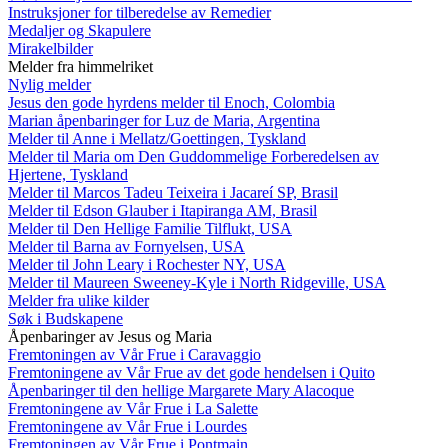
Instruksjoner for tilberedelse av Remedier
Medaljer og Skapulere
Mirakelbilder
Melder fra himmelriket
Nylig melder
Jesus den gode hyrdens melder til Enoch, Colombia
Marian åpenbaringer for Luz de Maria, Argentina
Melder til Anne i Mellatz/Goettingen, Tyskland
Melder til Maria om Den Guddommelige Forberedelsen av
Hjertene, Tyskland
Melder til Marcos Tadeu Teixeira i Jacareí SP, Brasil
Melder til Edson Glauber i Itapiranga AM, Brasil
Melder til Den Hellige Familie Tilflukt, USA
Melder til Barna av Fornyelsen, USA
Melder til John Leary i Rochester NY, USA
Melder til Maureen Sweeney-Kyle i North Ridgeville, USA
Melder fra ulike kilder
Søk i Budskapene
Åpenbaringer av Jesus og Maria
Fremtoningen av Vår Frue i Caravaggio
Fremtoningene av Vår Frue av det gode hendelsen i Quito
Åpenbaringer til den hellige Margarete Mary Alacoque
Fremtoningene av Vår Frue i La Salette
Fremtoningene av Vår Frue i Lourdes
Fremtoningen av Vår Frue i Pontmain