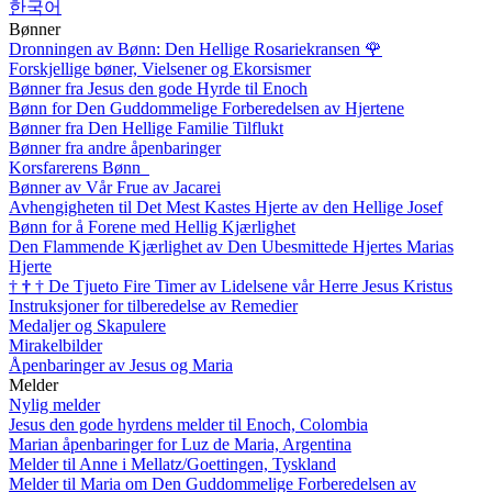
한국어
Bønner
Dronningen av Bønn: Den Hellige Rosariekransen
🌹
Forskjellige bøner, Vielsener og Ekorsismer
Bønner fra Jesus den gode Hyrde til Enoch
Bønn for Den Guddommelige Forberedelsen av Hjertene
Bønner fra Den Hellige Familie Tilflukt
Bønner fra andre åpenbaringer
Korsfarerens Bønn
Bønner av Vår Frue av Jacarei
Avhengigheten til Det Mest Kastes Hjerte av den Hellige Josef
Bønn for å Forene med Hellig Kjærlighet
Den Flammende Kjærlighet av Den Ubesmittede Hjertes Marias
Hjerte
†
†
†
De Tjueto Fire Timer av Lidelsene vår Herre Jesus Kristus
Instruksjoner for tilberedelse av Remedier
Medaljer og Skapulere
Mirakelbilder
Åpenbaringer av Jesus og Maria
Melder
Nylig melder
Jesus den gode hyrdens melder til Enoch, Colombia
Marian åpenbaringer for Luz de Maria, Argentina
Melder til Anne i Mellatz/Goettingen, Tyskland
Melder til Maria om Den Guddommelige Forberedelsen av