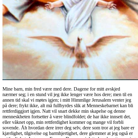
Mine barn, min fred være med dere. Dagene for mitt avskjed
nærmer seg; i en stund vil jeg ikke lenger være hos dere; men til en
annen tid skal vi møtes igjen; i mitt Himmlige Jerusalem venter jeg
på dere; frykt ikke, alt må fullbyrdes slik at Menneskebarnet kan bli
rettferdiggjort igjen. Natt vil snart dekke min skapelse og denne
menneskheten fortsetter å være blindfoldet; de har ikke innsett det,
eller våknet opp, min rettferdighet kommer og mange vil forbli
sovende. Åh hvordan dere irrer deg selv, dere som tror at jeg bare er
kjærlighet, tilgivelse og barmhjertighet, dere glemmer at jeg også er