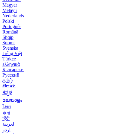
Magyar
Melayu
Nederlands
Polski
Português
Română
Shqip
Suomi
Svenska
Tiếng Việt
Türkçe
ελληνικά
Български
Русский
தமிழ்
తెలుగు
ಕನ್ನಡ
മലയാളം
ไทย
বাংলা
हिंदी
العربية
اردو