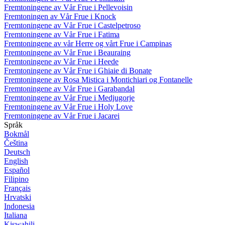
Fremtoningene av Vår Frue i Pellevoisin
Fremtoningen av Vår Frue i Knock
Fremtoningene av Vår Frue i Castelpetroso
Fremtoningene av Vår Frue i Fatima
Fremtoningene av vår Herre og vårt Frue i Campinas
Fremtoningene av Vår Frue i Beauraing
Fremtoningene av Vår Frue i Heede
Fremtoningene av Vår Frue i Ghiaie di Bonate
Fremtoningene av Rosa Mistica i Montichiari og Fontanelle
Fremtoningene av Vår Frue i Garabandal
Fremtoningene av Vår Frue i Medjugorje
Fremtoningene av Vår Frue i Holy Love
Fremtoningene av Vår Frue i Jacarei
Språk
Bokmål
Čeština
Deutsch
English
Español
Filipino
Français
Hrvatski
Indonesia
Italiana
Kiswahili