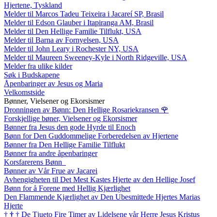
Hjertene, Tyskland
Melder til Marcos Tadeu Teixeira i Jacareí SP, Brasil
Melder til Edson Glauber i Itapiranga AM, Brasil
Melder til Den Hellige Familie Tilflukt, USA
Melder til Barna av Fornyelsen, USA
Melder til John Leary i Rochester NY, USA
Melder til Maureen Sweeney-Kyle i North Ridgeville, USA
Melder fra ulike kilder
Søk i Budskapene
Åpenbaringer av Jesus og Maria
Velkomstside
Bønner, Vielsener og Ekorsismer
Dronningen av Bønn: Den Hellige Rosariekransen
🌹
Forskjellige bøner, Vielsener og Ekorsismer
Bønner fra Jesus den gode Hyrde til Enoch
Bønn for Den Guddommelige Forberedelsen av Hjertene
Bønner fra Den Hellige Familie Tilflukt
Bønner fra andre åpenbaringer
Korsfarerens Bønn
Bønner av Vår Frue av Jacarei
Avhengigheten til Det Mest Kastes Hjerte av den Hellige Josef
Bønn for å Forene med Hellig Kjærlighet
Den Flammende Kjærlighet av Den Ubesmittede Hjertes Marias
Hjerte
†
†
†
De Tjueto Fire Timer av Lidelsene vår Herre Jesus Kristus