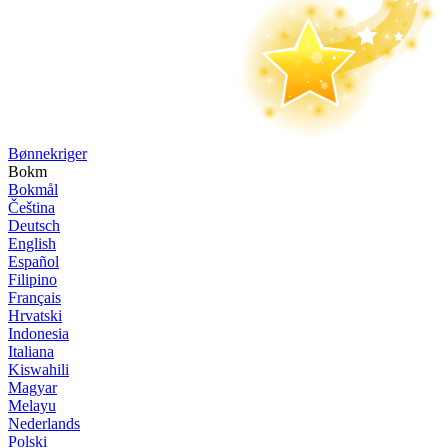
Bønne­kriger
Bokm
Bokmål
Čeština
Deutsch
English
Español
Filipino
Français
Hrvatski
Indonesia
Italiana
Kiswahili
Magyar
Melayu
Nederlands
Polski