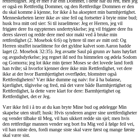
rettferdighet. Jeg er mer Far enn Dommer, i dette har du rett, men jeg
er også en Rettferdig Dommer, og den Rettferdige Dommen er den
du skal komme å kjenne, for ikke å ha akseptert min barmhjertighet.
Menneskeheten lærer ikke av sine feil og fortsetter å bryte mine bud;
husk hva mitt ord sier: Si til israelittene: Jeg er Herren, jeg vil
frigjøre dere fra egypternes undertrykkelse; jeg vil frigjøre dere fra
deres slaveri og redde dere med stor makt ved å bruke min
rettferdighet (2. Mosebok 6:6) og lyttere til mer av mitt ord: Og
Herren straffet israelittene for det gyldne kalvet som Aaron hadde
laget (2. Mosebok 32:35). Jeg avsatte Saul på grunn av hans høyfart
og avgudsdyrkelse; jeg regnet ild ned fra himmelen og ødela Sodom
og Gomorra; jeg lot ikke min tjener Moses se det lovede land fordi
han tvilte; så hvorfor kjenner dere ikke min Rettferdighet, vet dere
ikke at der hvor Barmhjertighet overfløder, blomstrer også
Rettferdigheten? Vær ikke dumme og naiv: for å ha balanse,
kjærlighet, tilgivelse og fred, må det være både Barmhjertighet og
Rettferdighet, la dette være klart for dere: Barmhjertighet og
Rettferdighet, det er Jeg.
Vær ikke feil i å tro at du kan bryte Mine bud og ødelegge Min
skapelse uten straff; husk: Hvis synderen angrer sine urettferdigheter
og vender tilbake til Meg, vil han sikkert redde sin sjel; men hvis
den rettferdige mannen vender seg bort fra Mig ved å følge feil vei,
vil han miste den, fordi mange siste skal være først og mange første
skal være sist.