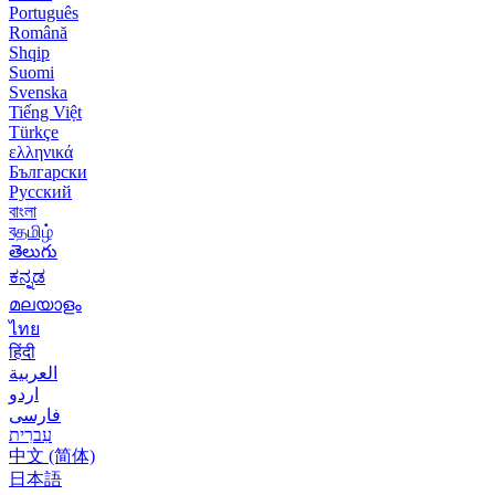
Português
Română
Shqip
Suomi
Svenska
Tiếng Việt
Türkçe
ελληνικά
Български
Русский
বাংলা
বதமிழ்
తెలుగు
ಕನ್ನಡ
മലയാളം
ไทย
हिंदी
العربية
اردو
فارسی
עִברִית
中文 (简体)
日本語